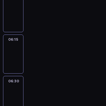
06:00
-
06:15
program
informacyjny
06:15
Arts24
06:15
-
06:30
program
informacyjny
06:30
Le
journal
06:30
-
06:45
program