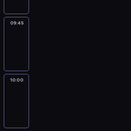
09:45
Talking
Europe
09:45
-
10:00
program
informacyjny
10:00
Le
journal
10:00
-
10:15
program
informacyjny