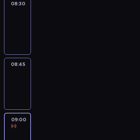
08:30
Le
journal
08:30
-
08:45
program
informacyjny
08:45
Reporters
08:45
-
09:00
program
informacyjny
09:00
Le
journal
09:00