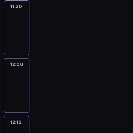
11:30
Le
journal
11:30
-
12:00
program
informacyjny
12:00
Le
journal
12:00
-
12:12
program
informacyjny
12:12
Paris
des