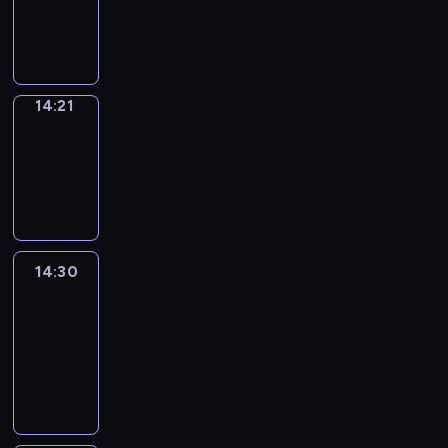
14:21
program
informacyjny
14:21
Focus
14:21
-
14:30
program
informacyjny
14:30
Le
journal
14:30
-
14:45
program
informacyjny