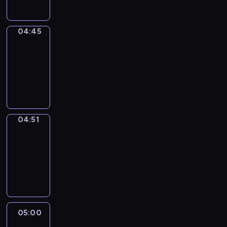
04:45
The
Observers
04:45
-
04:51
program
informacyjny
04:51
Entre
Nous
04:51
-
05:00
program
informacyjny
05:00
Le
journal