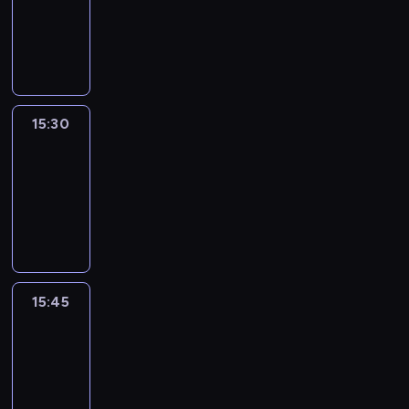
-
15:30
program
informacyjny
15:30
Le
journal
15:30
-
15:45
program
informacyjny
15:45
Talking
Europe
15:45
-
16:00
program
informacyjny