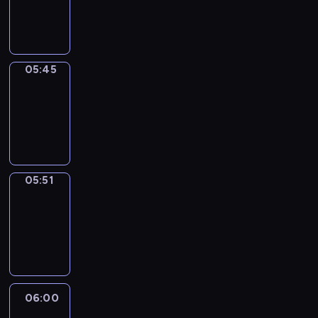
05:45
program
informacyjny
05:45
Sports
05:45
-
05:51
program
sportowy
05:51
Focus
05:51
-
06:00
program
informacyjny
06:00
Le
journal