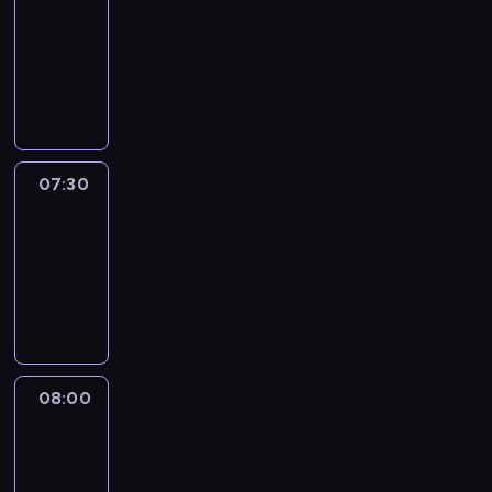
07:00
-
07:30
program
informacyjny
07:30
Le
journal
07:30
-
08:00
program
informacyjny
08:00
Le
journal
08:00
-