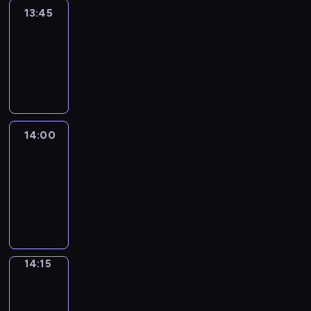
13:45
Reporters
13:45
-
14:00
program
informacyjny
14:00
Le
journal
14:00
-
14:15
program
informacyjny
14:15
The
Observers
14:15
-