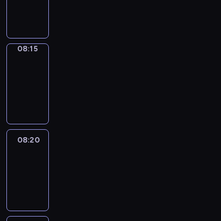
08:15
program
informacyjny
08:15
Entre
Nous
08:15
-
08:20
program
informacyjny
08:20
Focus
08:20
-
08:30
program
informacyjny