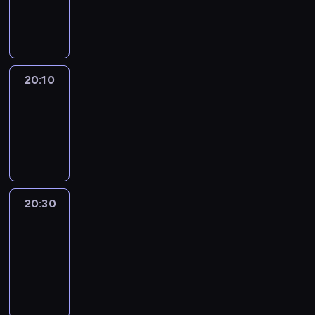
20:10
program
informacyjny
20:10
Revisited
20:10
-
20:30
program
informacyjny
20:30
Le
journal
20:30
-
20:40
program
informacyjny