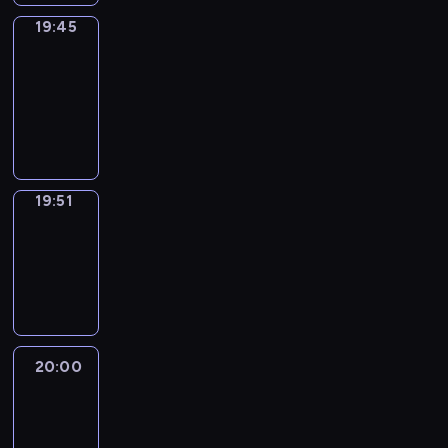
19:45
The
Observers
19:45
-
19:51
program
informacyjny
19:51
Focus
19:51
-
20:00
program
informacyjny
20:00
Le
journal
20:00
-