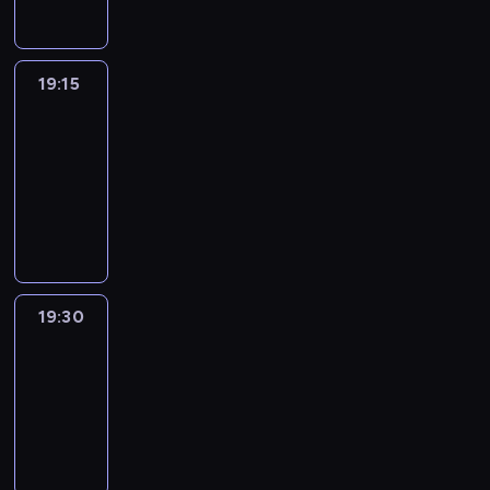
19:15
France
In
Focus
19:15
-
19:30
program
informacyjny
19:30
Le
journal
19:30
-
19:45
program
informacyjny