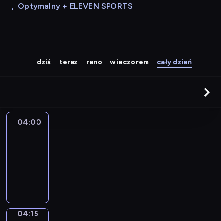
,
Optymalny + ELEVEN SPORTS
dziś
teraz
rano
wieczorem
cały dzień
04:00
Le
journal
04:00
-
04:15
program
informacyjny
04:15
Sports