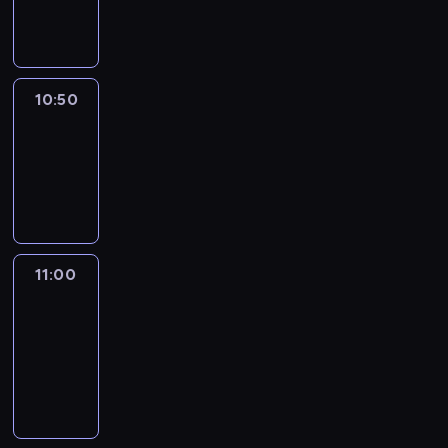
10:50
program
informacyjny
10:50
Sports
10:50
-
11:00
program
sportowy
11:00
Le
journal
11:00
-
11:30
program
informacyjny