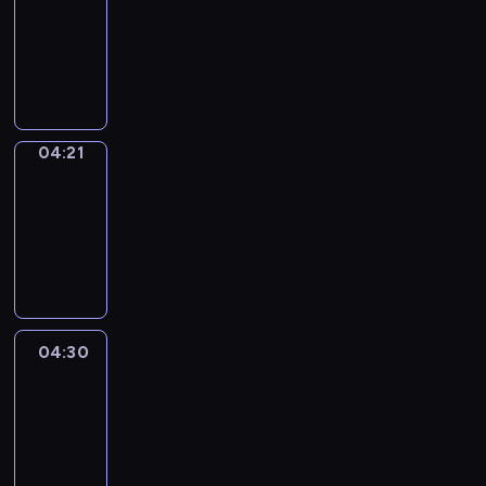
04:15
-
04:21
program
sportowy
04:21
French
Connections
04:21
-
04:30
program
informacyjny
04:30
Le
journal
04:30
-
04:45
program
informacyjny