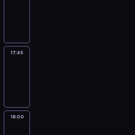
17:30
-
17:45
program
informacyjny
17:45
People
And
Profit
17:45
-
18:00
program
informacyjny
18:00
Le
journal
18:00