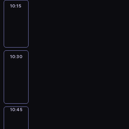
10:15
Arts24
10:15
-
10:30
program
informacyjny
10:30
Le
journal
10:30
-
10:45
program
informacyjny
10:45
Focus
10:45
-