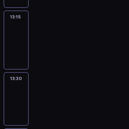
13:15
People
And
Profit
13:15
-
13:30
program
informacyjny
13:30
Le
journal
13:30
-
13:45
program
informacyjny