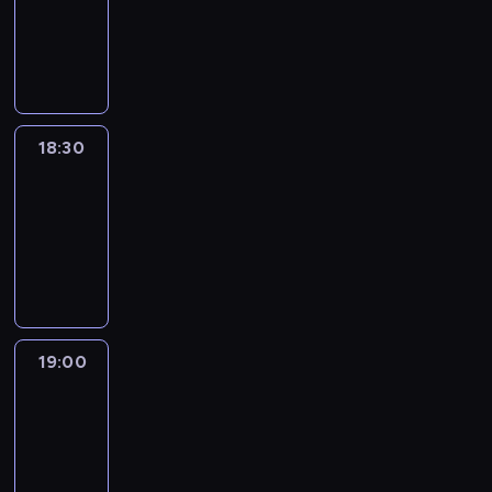
-
18:30
program
informacyjny
18:30
Le
journal
18:30
-
19:00
program
informacyjny
19:00
Le
journal
19:00
-
19:15
program
informacyjny