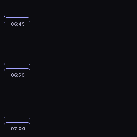
informacyjny
06:45
Focus
06:45
-
06:50
program
informacyjny
06:50
Sports
06:50
-
07:00
program
sportowy
07:00
Le
journal