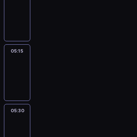
05:00
-
05:15
program
informacyjny
05:15
Talking
Europe
05:15
-
05:30
program
informacyjny
05:30
Le
journal
05:30
-