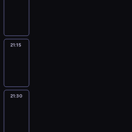
21:00
-
21:15
program
informacyjny
21:15
Sports
Sunday
21:15
-
21:30
21:30
Le
journal
21:30
-
21:45
program
informacyjny