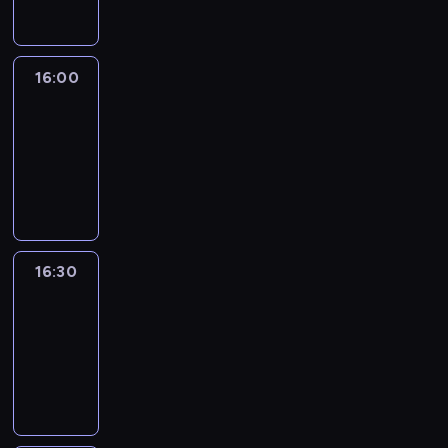
16:00
Le
journal
16:00
-
16:30
program
informacyjny
16:30
Le
journal
16:30
-
17:00
program
informacyjny