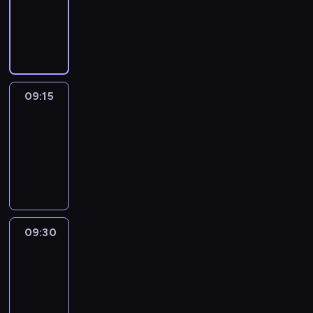
-
09:15
program
informacyjny
09:15
Talking
Europe
09:15
-
09:30
program
informacyjny
09:30
Le
journal
09:30
-
09:45
program
informacyjny