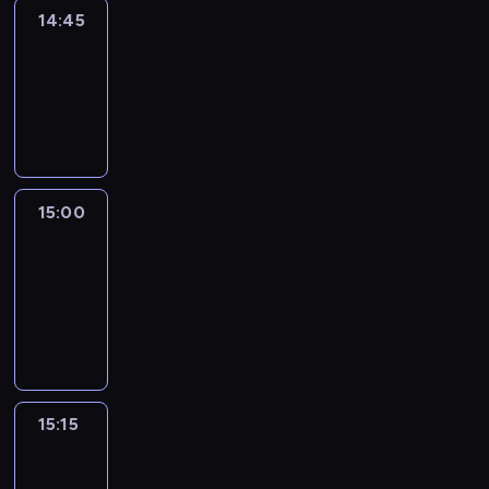
14:45
Arts24
14:45
-
15:00
program
informacyjny
15:00
Le
journal
15:00
-
15:15
program
informacyjny
15:15
Talking
Europe
15:15