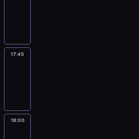
17:30
-
17:45
program
informacyjny
17:45
People
And
Profit
17:45
-
18:00
program
informacyjny
18:00
Le
journal
18:00