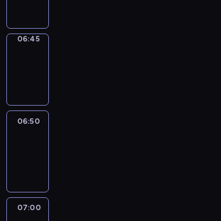
informacyjny
06:45
Focus
06:45
-
06:50
program
informacyjny
06:50
Sports
06:50
-
07:00
program
sportowy
07:00
Le
journal