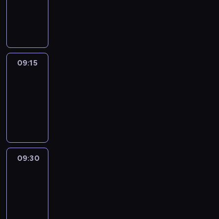
-
09:15
program
informacyjny
09:15
Talking
Europe
09:15
-
09:30
program
informacyjny
09:30
Le
journal
09:30
-
09:45
program
informacyjny