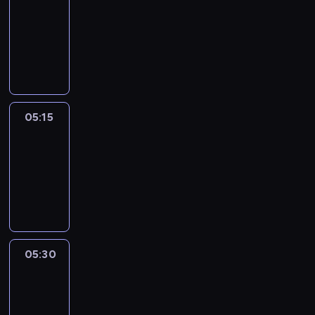
05:00
-
05:15
program
informacyjny
05:15
Talking
Europe
05:15
-
05:30
program
informacyjny
05:30
Le
journal
05:30
-