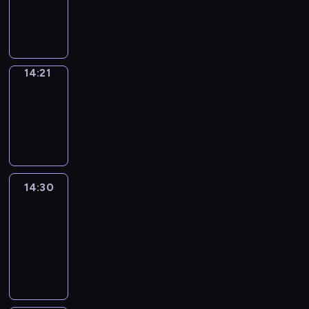
14:21
program
informacyjny
14:21
Focus
14:21
-
14:30
program
informacyjny
14:30
Le
journal
14:30
-
14:45
program
informacyjny