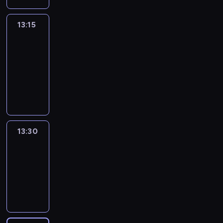
13:15
People
And
Profit
13:15
-
13:30
program
informacyjny
13:30
Le
journal
13:30
-
13:45
program
informacyjny