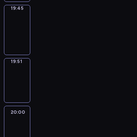
19:45
The
Observers
19:45
-
19:51
program
informacyjny
19:51
Focus
19:51
-
20:00
program
informacyjny
20:00
Le
journal
20:00
-