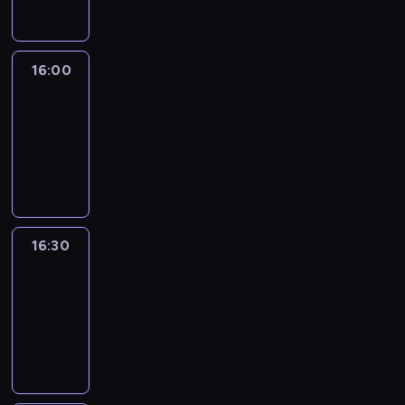
16:00
Le
journal
16:00
-
16:30
program
informacyjny
16:30
Le
journal
16:30
-
17:00
program
informacyjny