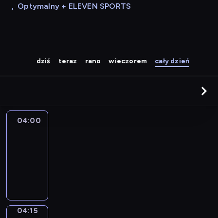
,
Optymalny + ELEVEN SPORTS
dziś
teraz
rano
wieczorem
cały dzień
04:00
Le
journal
04:00
-
04:15
program
informacyjny
04:15
Sports