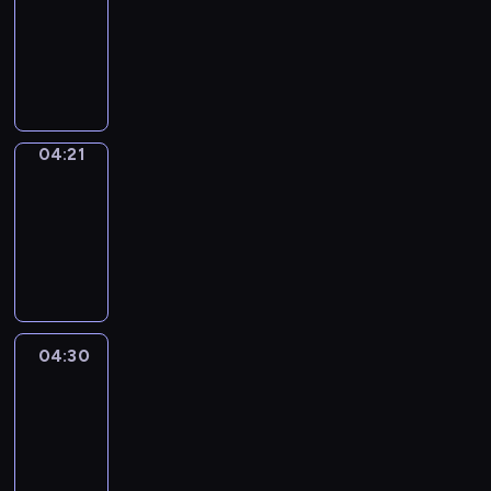
04:15
-
04:21
program
sportowy
04:21
French
Connections
04:21
-
04:30
program
informacyjny
04:30
Le
journal
04:30
-
04:45
program
informacyjny