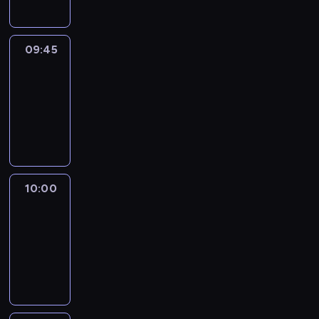
09:45
Talking
Europe
09:45
-
10:00
program
informacyjny
10:00
Le
journal
10:00
-
10:15
program
informacyjny