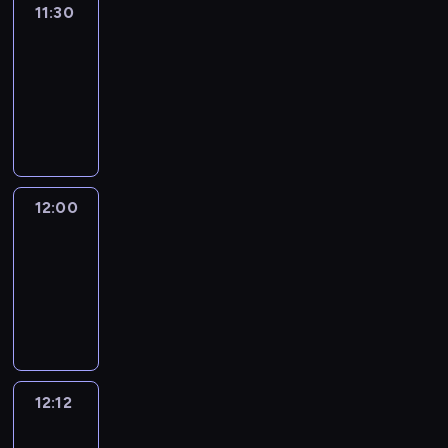
11:30
Le
journal
11:30
-
12:00
program
informacyjny
12:00
Le
journal
12:00
-
12:12
program
informacyjny
12:12
Paris
des
Arts