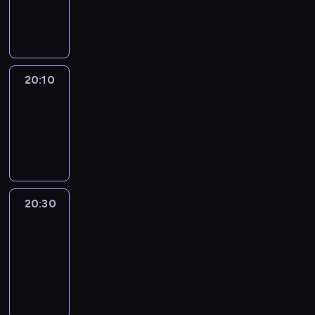
20:10
program
informacyjny
20:10
Revisited
20:10
-
20:30
program
informacyjny
20:30
Le
journal
20:30
-
20:40
program
informacyjny