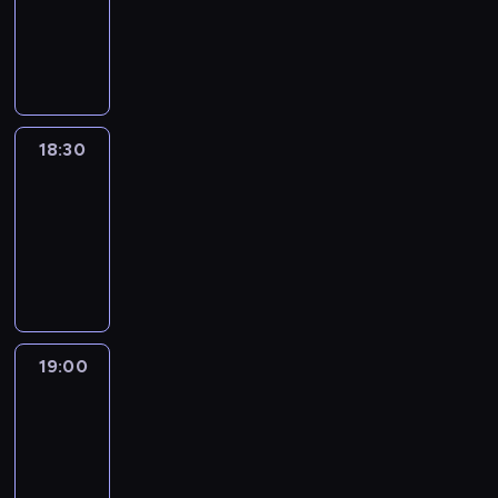
-
18:30
program
informacyjny
18:30
Le
journal
18:30
-
19:00
program
informacyjny
19:00
Le
journal
19:00
-
19:15
program
informacyjny