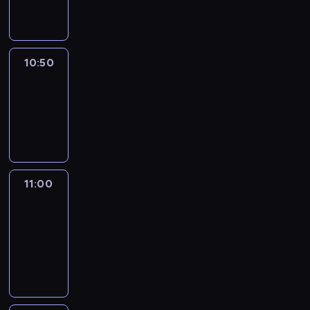
informacyjny
10:50
Sports
10:50
-
11:00
program
sportowy
11:00
Le
journal
11:00
-
11:30
program
informacyjny