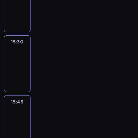
-
15:30
program
informacyjny
15:30
Le
journal
15:30
-
15:45
program
informacyjny
15:45
Talking
Europe
15:45
-
16:00
program
informacyjny