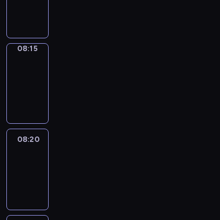
08:15
program
informacyjny
08:15
Entre
Nous
08:15
-
08:20
program
informacyjny
08:20
Focus
08:20
-
08:30
program
informacyjny