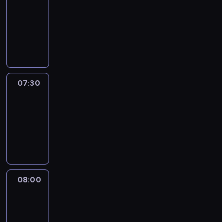
07:00
-
07:30
program
informacyjny
07:30
Le
journal
07:30
-
08:00
program
informacyjny
08:00
Le
journal
08:00
-