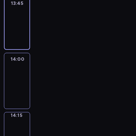
13:45
Reporters
13:45
-
14:00
program
informacyjny
14:00
Le
journal
14:00
-
14:15
program
informacyjny
14:15
The
Observers
14:15
-