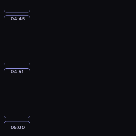
04:45
The
Observers
04:45
-
04:51
program
informacyjny
04:51
Entre
Nous
04:51
-
05:00
program
informacyjny
05:00
Le
journal