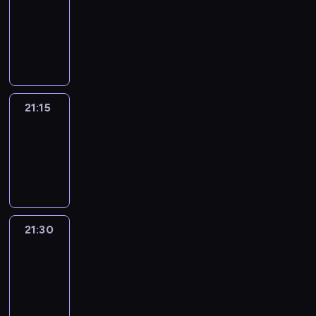
21:00
-
21:15
program
informacyjny
21:15
Sports
Sunday
21:15
-
21:30
21:30
Le
journal
21:30
-
21:45
program
informacyjny