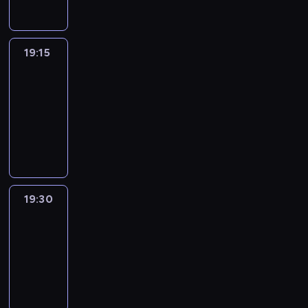
19:15
France
In
Focus
19:15
-
19:30
program
informacyjny
19:30
Le
journal
19:30
-
19:45
program
informacyjny