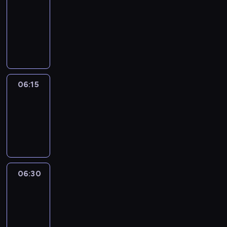
06:00
-
06:15
program
informacyjny
06:15
Arts24
06:15
-
06:30
program
informacyjny
06:30
Le
journal
06:30
-
06:45
program