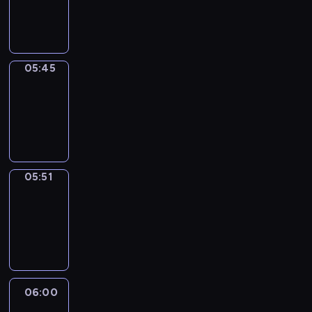
05:45
program
informacyjny
05:45
Sports
05:45
-
05:51
program
sportowy
05:51
Focus
05:51
-
06:00
program
informacyjny
06:00
Le
journal