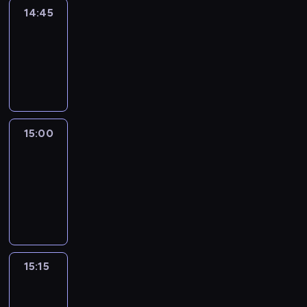
14:45
Arts24
14:45
-
15:00
program
informacyjny
15:00
Le
journal
15:00
-
15:15
program
informacyjny
15:15
Talking
Europe
15:15