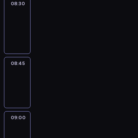
08:30
Le
journal
08:30
-
08:45
program
informacyjny
08:45
Reporters
08:45
-
09:00
program
informacyjny
09:00
Le
journal
09:00