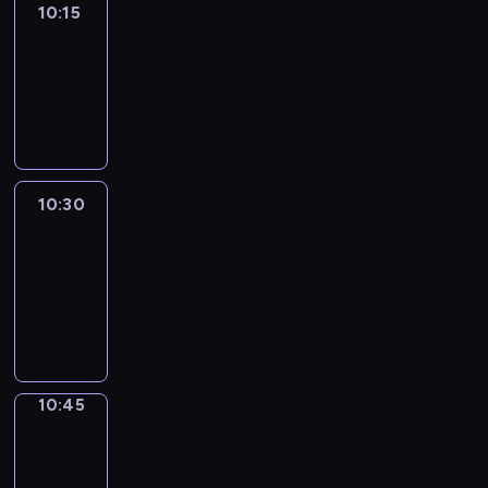
10:15
Arts24
10:15
-
10:30
program
informacyjny
10:30
Le
journal
10:30
-
10:45
program
informacyjny
10:45
Focus
10:45
-
10:50
program