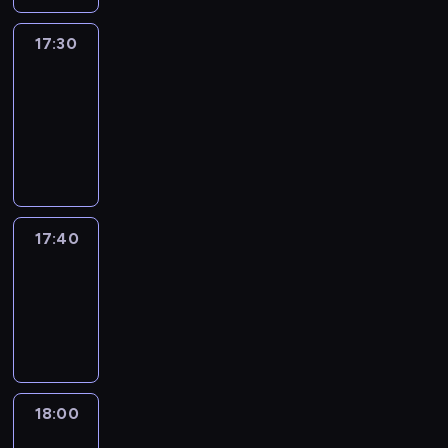
17:30
Le
journal
17:30
-
17:40
program
informacyjny
17:40
Revisited
17:40
-
18:00
program
informacyjny
18:00
Le
journal