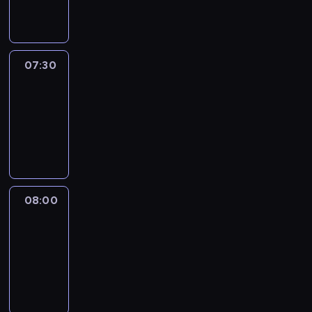
informacyjny
07:30
Le
journal
07:30
-
08:00
program
informacyjny
08:00
Le
journal
08:00
-
08:12
program
informacyjny