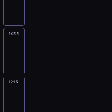
-
12:00
program
informacyjny
12:00
Le
journal
12:00
-
12:15
program
informacyjny
12:15
French
Connections
12:15
-
12:30
program
informacyjny