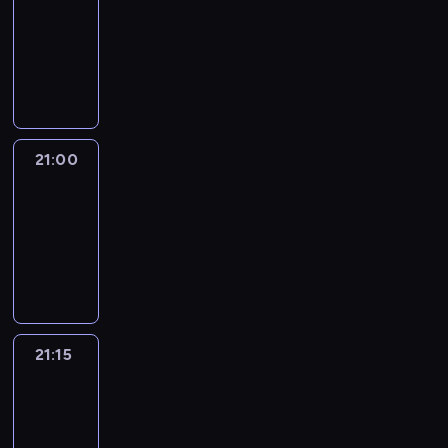
20:45
-
21:00
program
informacyjny
21:00
Le
journal
21:00
-
21:15
program
informacyjny
21:15
Reporters
21:15
-
21:30
program
informacyjny