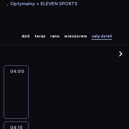
,
Optymalny + ELEVEN SPORTS
dziś
teraz
rano
wieczorem
cały dzień
04:00
Le
journal
04:00
-
04:15
program
informacyjny
04:15
The