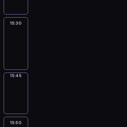
15:30
Le
journal
15:30
-
15:45
program
informacyjny
15:45
Focus
15:45
-
15:50
program
informacyjny
15:50
French