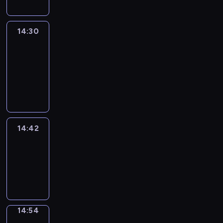
14:30
Le
journal
14:30
-
14:42
program
informacyjny
14:42
ENTR
14:42
-
14:54
program
informacyjny
14:54
Short
Cuts