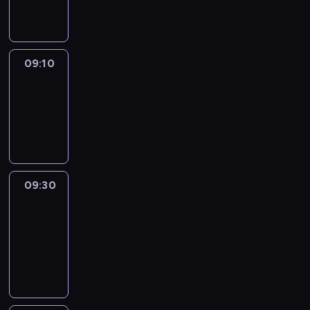
informacyjny
09:10
Reporters
09:10
-
09:30
program
informacyjny
09:30
Le
journal
09:30
-
09:40
program
informacyjny