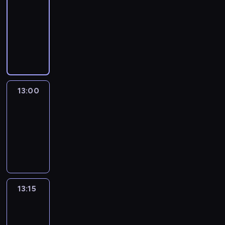
12:50
-
13:00
program
informacyjny
13:00
Le
journal
13:00
-
13:15
program
informacyjny
13:15
The
51
Percent
13:15