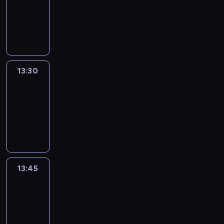
-
13:30
program
informacyjny
13:30
Le
journal
13:30
-
13:45
program
informacyjny
13:45
France
In
Focus
13:45
-
14:00
program