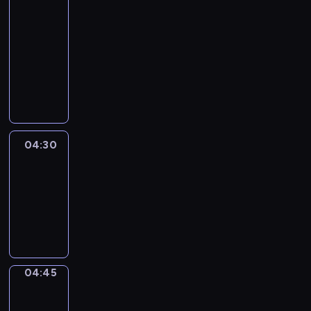
51
Percent
04:15
-
04:30
program
informacyjny
04:30
Le
journal
04:30
-
04:45
program
informacyjny
04:45
Focus
04:45
-