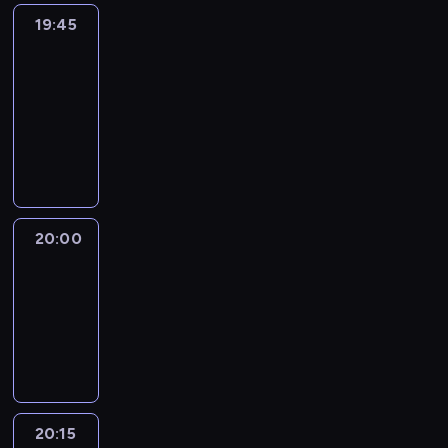
19:45
Eye
on
Africa
19:45
-
20:00
program
informacyjny
20:00
Le
journal
20:00
-
20:15
program
informacyjny
20:15
France