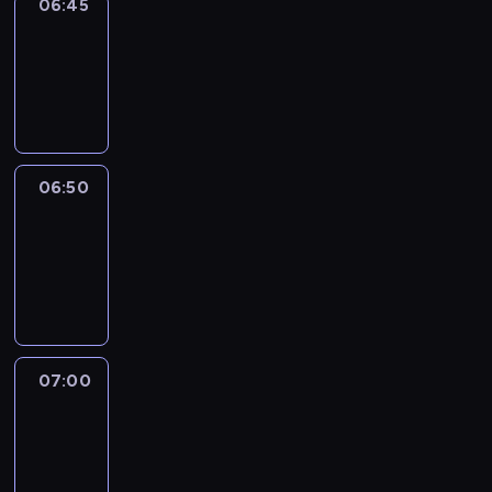
06:45
Focus
06:45
-
06:50
program
informacyjny
06:50
Sports
06:50
-
07:00
program
sportowy
07:00
Le
journal
07:00
-
07:30
program