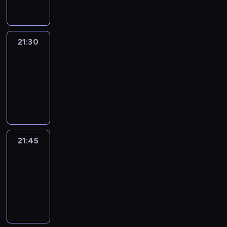
21:30
Le
journal
21:30
-
21:45
program
informacyjny
21:45
French
Connections
21:45
-
22:00
program
informacyjny