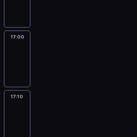
17:00
program
informacyjny
17:00
Le
journal
17:00
-
17:10
program
informacyjny
17:10
Reporters
17:10
-
17:30
program
informacyjny