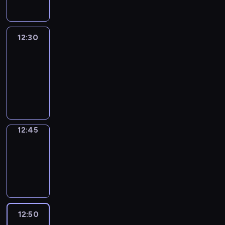
12:30
Le
journal
12:30
-
12:45
program
informacyjny
12:45
Focus
12:45
-
12:50
program
informacyjny
12:50
Entre
Nous