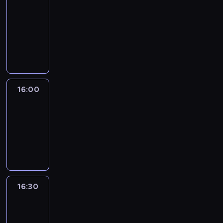
Connections
15:50
-
16:00
program
informacyjny
16:00
Le
journal
16:00
-
16:30
program
informacyjny
16:30
Le
journal
16:30
-