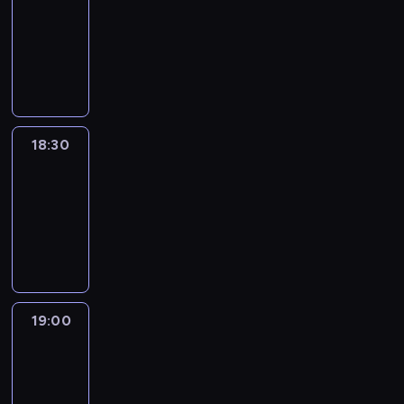
18:00
-
18:30
program
informacyjny
18:30
Le
journal
18:30
-
19:00
program
informacyjny
19:00
Le
journal
19:00
-
19:15
program