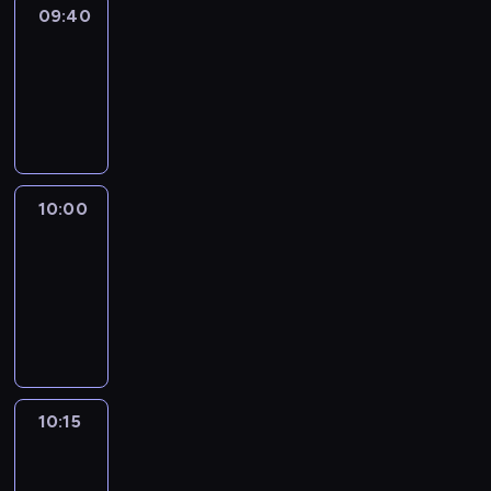
09:40
Revisited
09:40
-
10:00
program
informacyjny
10:00
Le
journal
10:00
-
10:15
program
informacyjny
10:15
Arts24
10:15
-