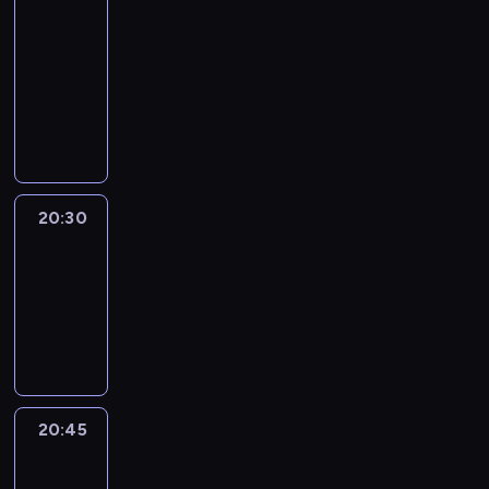
In
Focus
20:15
-
20:30
program
informacyjny
20:30
Le
journal
20:30
-
20:45
program
informacyjny
20:45
Eye
on
Africa