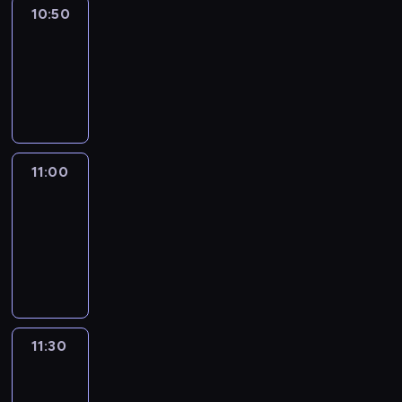
10:50
Sports
10:50
-
11:00
program
sportowy
11:00
Le
journal
11:00
-
11:30
program
informacyjny
11:30
Le
journal
11:30