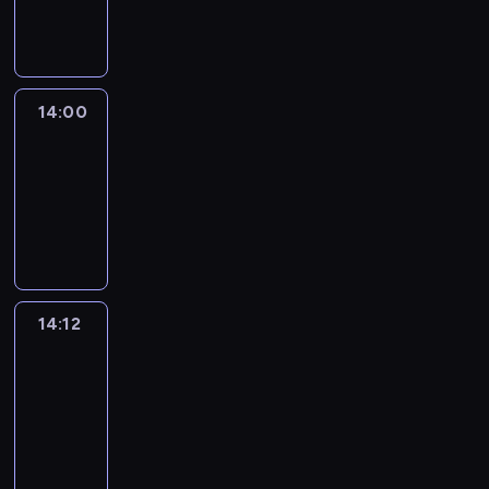
informacyjny
14:00
Le
journal
14:00
-
14:12
program
informacyjny
14:12
Paris
des
Arts
14:12
-
14:30
program
informacyjny