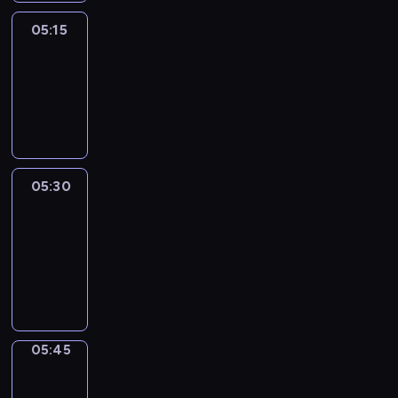
05:15
Reporters
05:15
-
05:30
program
informacyjny
05:30
Le
journal
05:30
-
05:45
program
informacyjny
05:45
Focus
05:45
-