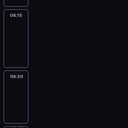
06:15
France
In
Focus
06:15
-
06:30
program
informacyjny
06:30
Le
journal
06:30
-
06:45
program
informacyjny