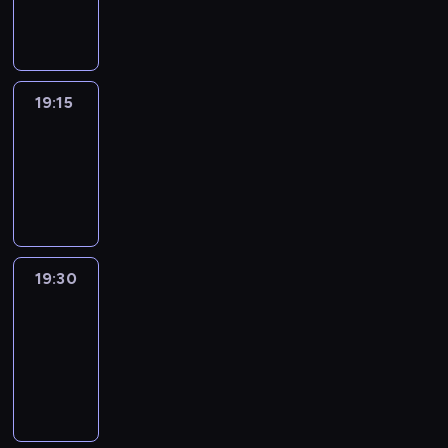
informacyjny
19:15
Arts24
19:15
-
19:30
program
informacyjny
19:30
Le
journal
19:30
-
19:45
program
informacyjny