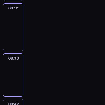
08:12
Paris
des
Arts
08:12
-
08:30
program
informacyjny
08:30
Le
journal
08:30
-
08:42
program
informacyjny
08:42
ENTR