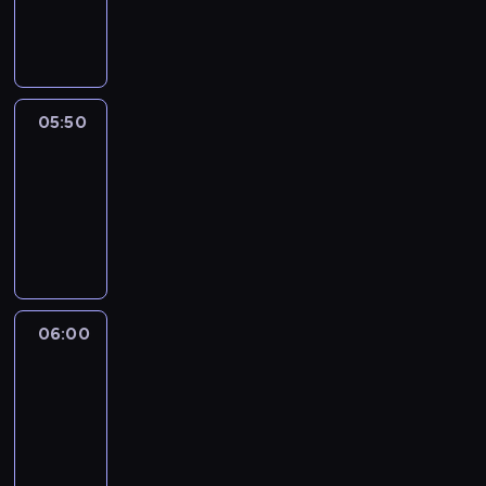
05:50
program
informacyjny
05:50
French
Connections
05:50
-
06:00
program
informacyjny
06:00
Le
journal
06:00
-
06:15
program
informacyjny