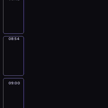
08:42
-
08:54
program
informacyjny
08:54
Short
Cuts
08:54
-
09:00
program
informacyjny
09:00
Le
journal
09:00
-
09:10
program