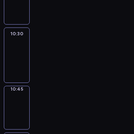
10:30
program
informacyjny
10:30
Le
journal
10:30
-
10:45
program
informacyjny
10:45
Focus
10:45
-
10:50
program
informacyjny