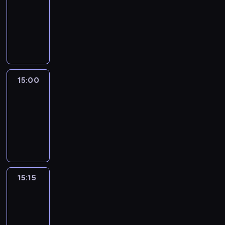
14:54
-
15:00
program
informacyjny
15:00
Le
journal
15:00
-
15:15
program
informacyjny
15:15
Arts24
15:15
-
15:30
program
informacyjny