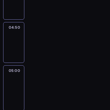
04:50
program
informacyjny
04:50
Sports
04:50
-
05:00
program
sportowy
05:00
Le
journal
05:00
-
05:15
program
informacyjny