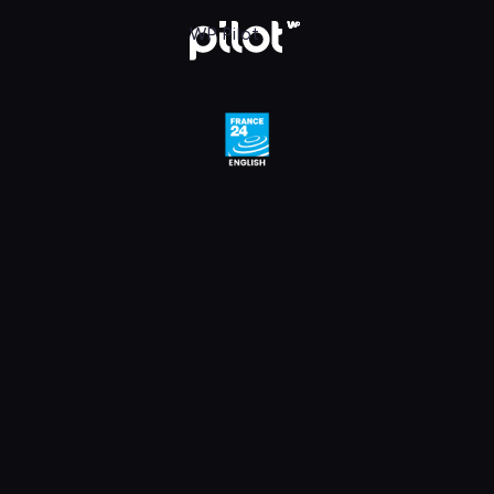
e 24 English HD, Oglądaj w WP Pilot
WP Pilot