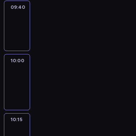
09:40
Revisited
09:40
-
10:00
program
informacyjny
10:00
Le
journal
10:00
-
10:15
program
informacyjny
10:15
Arts24
10:15
-