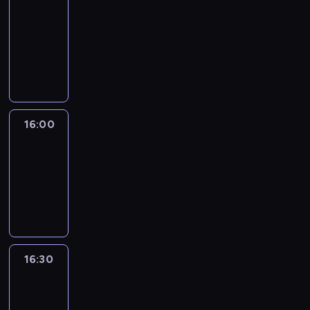
Connections
15:50
-
16:00
program
informacyjny
16:00
Le
journal
16:00
-
16:30
program
informacyjny
16:30
Le
journal
16:30
-