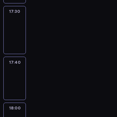
17:30
Le
journal
17:30
-
17:40
program
informacyjny
17:40
Revisited
17:40
-
18:00
program
informacyjny
18:00
Le
journal