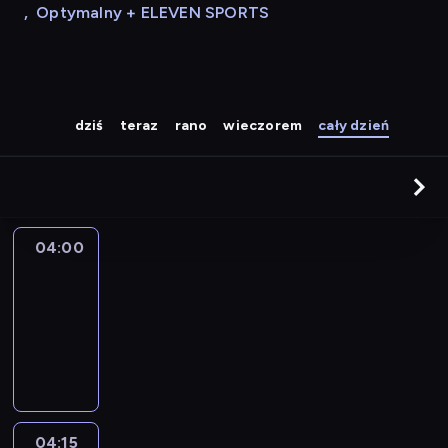
,
Optymalny + ELEVEN SPORTS
dziś
teraz
rano
wieczorem
cały dzień
04:00
Le
journal
04:00
-
04:15
program
informacyjny
04:15
The