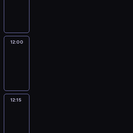
-
12:00
program
informacyjny
12:00
Le
journal
12:00
-
12:15
program
informacyjny
12:15
French
Connections
12:15
-
12:30
program