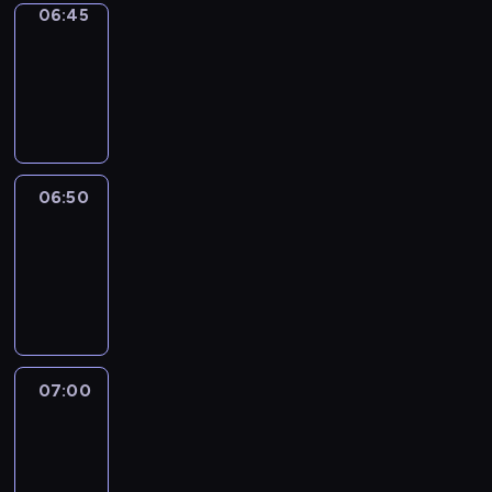
06:45
Focus
06:45
-
06:50
program
informacyjny
06:50
Sports
06:50
-
07:00
program
sportowy
07:00
Le
journal
07:00
-
07:30
program