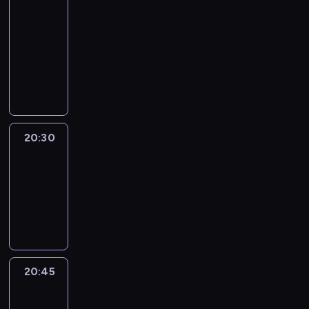
In
Focus
20:15
-
20:30
program
informacyjny
20:30
Le
journal
20:30
-
20:45
program
informacyjny
20:45
Eye
on
Africa