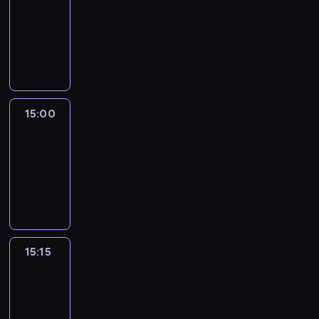
14:54
-
15:00
program
informacyjny
15:00
Le
journal
15:00
-
15:15
program
informacyjny
15:15
Arts24
15:15
-
15:30
program
informacyjny