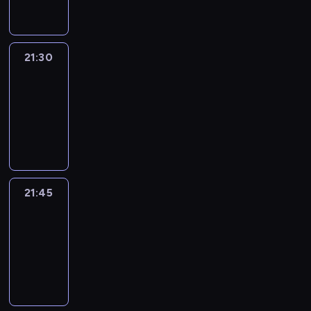
21:30
Le
journal
21:30
-
21:45
program
informacyjny
21:45
French
Connections
21:45
-
22:00
program
informacyjny