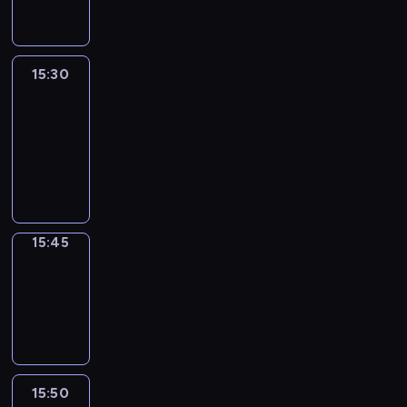
15:30
Le
journal
15:30
-
15:45
program
informacyjny
15:45
Focus
15:45
-
15:50
program
informacyjny
15:50
French