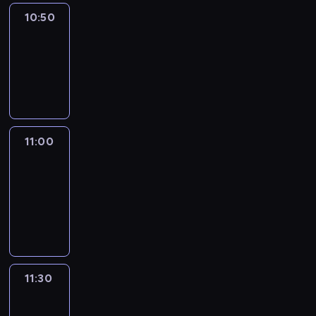
10:50
Sports
10:50
-
11:00
program
sportowy
11:00
Le
journal
11:00
-
11:30
program
informacyjny
11:30
Le
journal
11:30