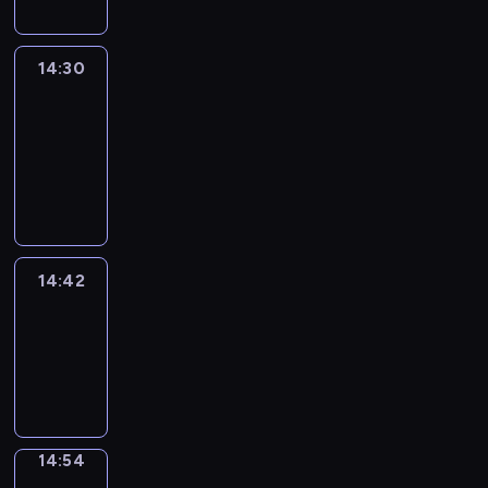
14:30
Le
journal
14:30
-
14:42
program
informacyjny
14:42
ENTR
14:42
-
14:54
program
informacyjny
14:54
Short
Cuts