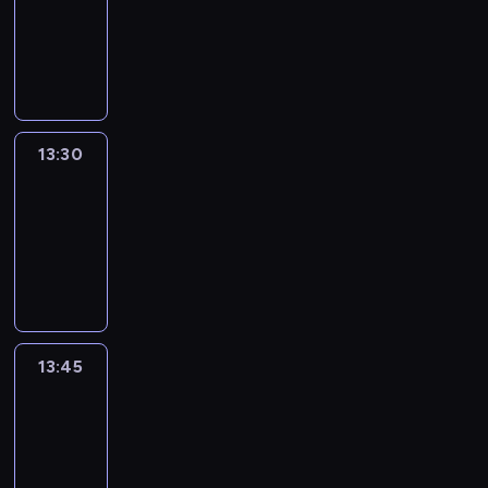
-
13:30
program
informacyjny
13:30
Le
journal
13:30
-
13:45
program
informacyjny
13:45
France
In
Focus
13:45
-
14:00
program