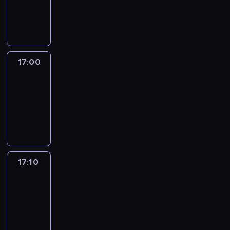
17:00
program
informacyjny
17:00
Le
journal
17:00
-
17:10
program
informacyjny
17:10
Reporters
17:10
-
17:30
program
informacyjny