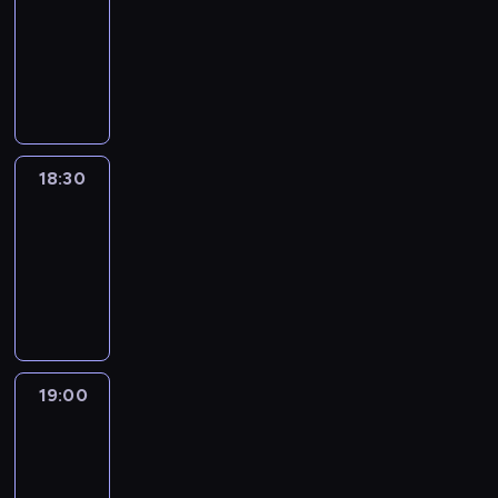
18:00
-
18:30
program
informacyjny
18:30
Le
journal
18:30
-
19:00
program
informacyjny
19:00
Le
journal
19:00
-
19:15
program