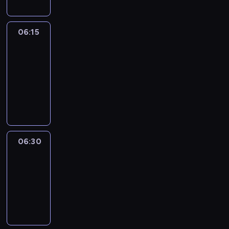
06:15
France
In
Focus
06:15
-
06:30
program
informacyjny
06:30
Le
journal
06:30
-
06:45
program
informacyjny