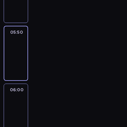
05:50
program
informacyjny
05:50
French
Connections
05:50
-
06:00
program
informacyjny
06:00
Le
journal
06:00
-
06:15
program
informacyjny