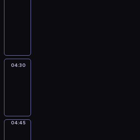
51
Percent
04:15
-
04:30
program
informacyjny
04:30
Le
journal
04:30
-
04:45
program
informacyjny
04:45
Focus
04:45
-