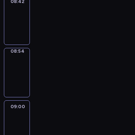
08:42
ENTR
08:42
-
08:54
program
informacyjny
08:54
Short
Cuts
08:54
-
09:00
program
informacyjny
09:00
Le
journal
09:00
-
09:10
program