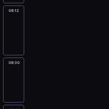
08:12
Paris
des
Arts
08:12
-
08:30
program
informacyjny
08:30
Le
journal
08:30
-
08:42
program
informacyjny