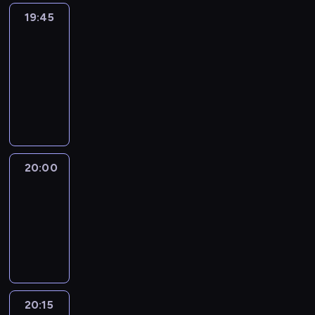
19:45
Eye
on
Africa
19:45
-
20:00
program
informacyjny
20:00
Le
journal
20:00
-
20:15
program
informacyjny
20:15
France