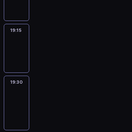
informacyjny
19:15
Reporters
19:15
-
19:30
program
informacyjny
19:30
Le
journal
19:30
-
19:45
program
informacyjny