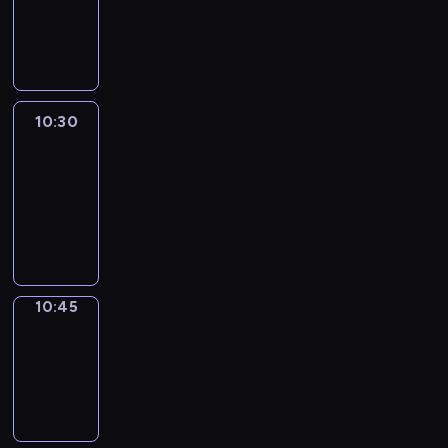
10:30
program
informacyjny
10:30
Le
journal
10:30
-
10:45
program
informacyjny
10:45
Focus
10:45
-
10:50
program
informacyjny