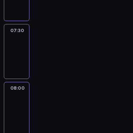
informacyjny
07:30
Le
journal
07:30
-
08:00
program
informacyjny
08:00
Le
journal
08:00
-
08:12
program
informacyjny