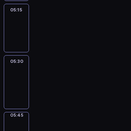
05:15
Reporters
05:15
-
05:30
program
informacyjny
05:30
Le
journal
05:30
-
05:45
program
informacyjny
05:45
Focus
05:45
-