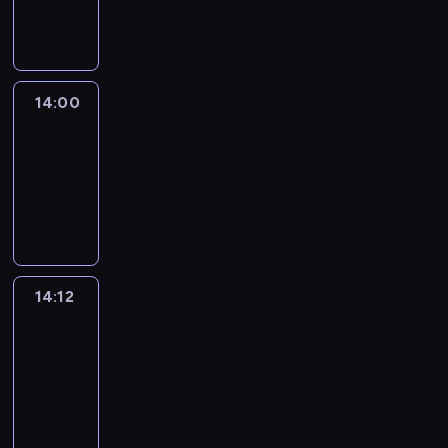
informacyjny
14:00
Le
journal
14:00
-
14:12
program
informacyjny
14:12
Paris
des
Arts
14:12
-
14:30
program
informacyjny