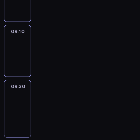
informacyjny
09:10
Reporters
09:10
-
09:30
program
informacyjny
09:30
Le
journal
09:30
-
09:40
program
informacyjny