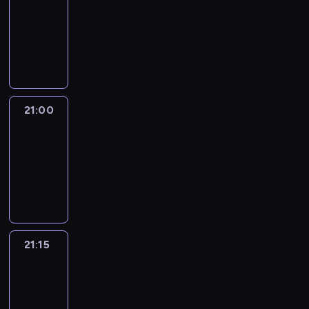
20:45
-
21:00
program
informacyjny
21:00
Le
journal
21:00
-
21:15
program
informacyjny
21:15
Reporters
21:15
-
21:30
program
informacyjny