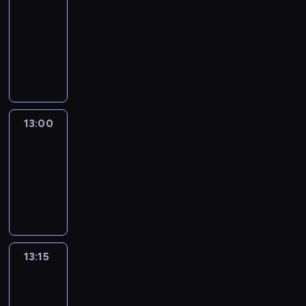
Nous
12:50
-
13:00
program
informacyjny
13:00
Le
journal
13:00
-
13:15
program
informacyjny
13:15
The
51
Percent
13:15