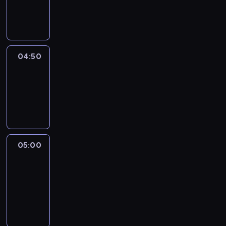
04:50
program
informacyjny
04:50
Sports
04:50
-
05:00
program
sportowy
05:00
Le
journal
05:00
-
05:15
program
informacyjny