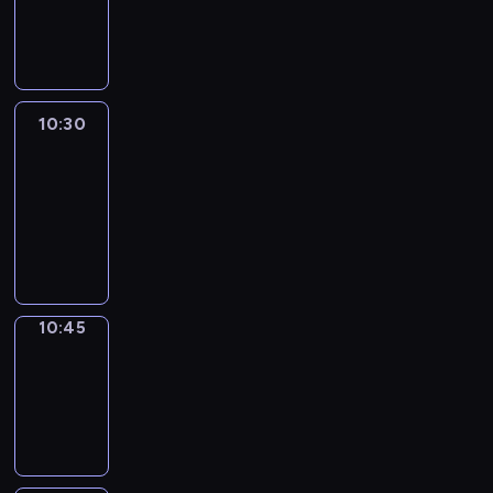
10:30
program
informacyjny
10:30
Le
journal
10:30
-
10:45
program
informacyjny
10:45
Focus
10:45
-
10:50
program
informacyjny