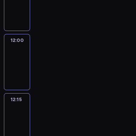
-
12:00
program
informacyjny
12:00
Le
journal
12:00
-
12:15
program
informacyjny
12:15
French
Connections
12:15
-
12:30
program
informacyjny