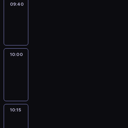
09:40
Revisited
09:40
-
10:00
program
informacyjny
10:00
Le
journal
10:00
-
10:15
program
informacyjny
10:15
Arts24
10:15
-