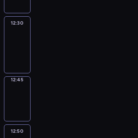
12:30
Le
journal
12:30
-
12:45
program
informacyjny
12:45
Focus
12:45
-
12:50
program
informacyjny
12:50
Entre
Nous