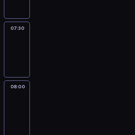
informacyjny
07:30
Le
journal
07:30
-
08:00
program
informacyjny
08:00
Le
journal
08:00
-
08:12
program
informacyjny