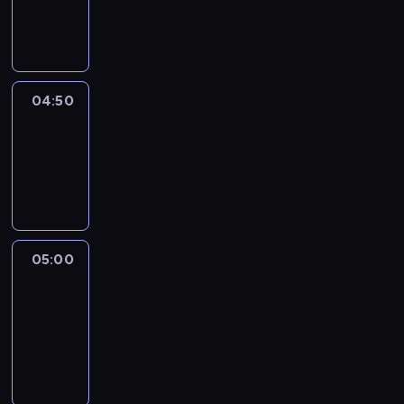
04:50
program
informacyjny
04:50
Sports
04:50
-
05:00
program
sportowy
05:00
Le
journal
05:00
-
05:15
program
informacyjny