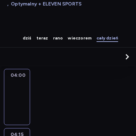
,
Optymalny + ELEVEN SPORTS
dziś
teraz
rano
wieczorem
cały dzień
04:00
Le
journal
04:00
-
04:15
program
informacyjny
04:15
The