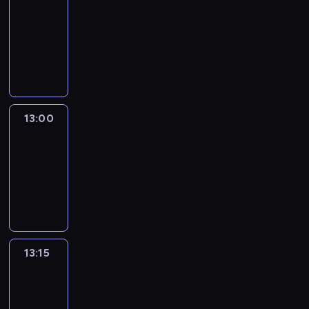
12:50
-
13:00
program
informacyjny
13:00
Le
journal
13:00
-
13:15
program
informacyjny
13:15
The
51
Percent
13:15