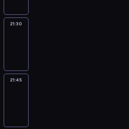
21:30
Le
journal
21:30
-
21:45
program
informacyjny
21:45
French
Connections
21:45
-
22:00
program
informacyjny