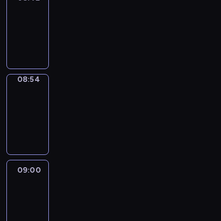
08:42
-
08:54
program
informacyjny
08:54
Short
Cuts
08:54
-
09:00
program
informacyjny
09:00
Le
journal
09:00
-
09:10
program