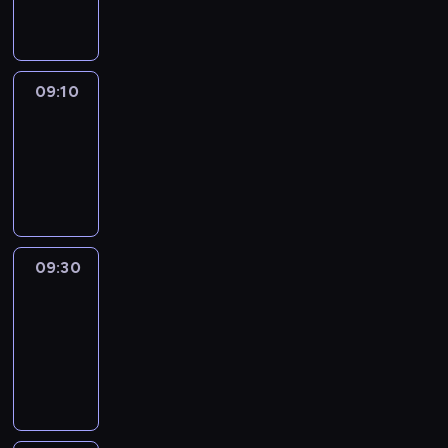
informacyjny
09:10
Reporters
09:10
-
09:30
program
informacyjny
09:30
Le
journal
09:30
-
09:40
program
informacyjny