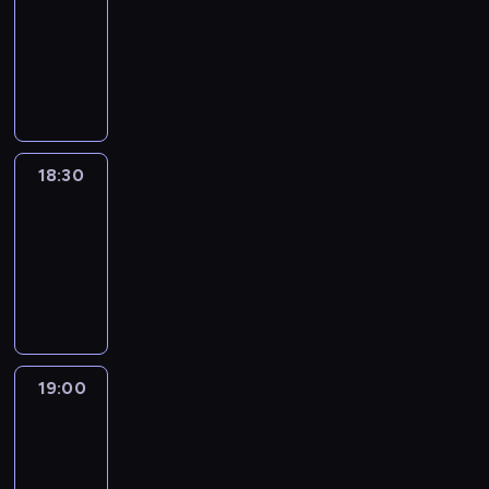
18:00
-
18:30
program
informacyjny
18:30
Le
journal
18:30
-
19:00
program
informacyjny
19:00
Le
journal
19:00
-
19:15
program