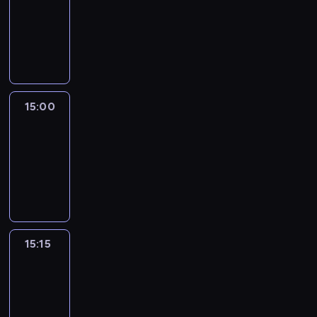
14:54
-
15:00
program
informacyjny
15:00
Le
journal
15:00
-
15:15
program
informacyjny
15:15
Arts24
15:15
-
15:30
program
informacyjny