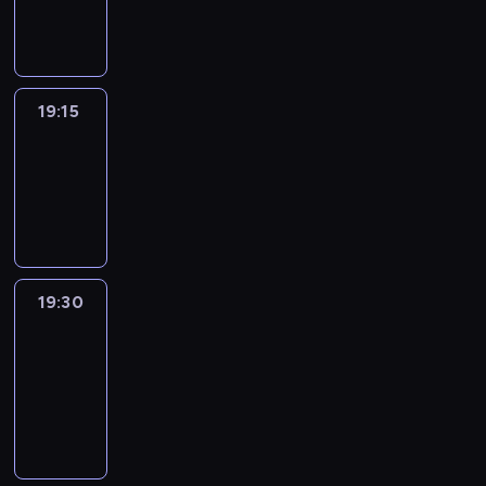
informacyjny
19:15
Reporters
19:15
-
19:30
program
informacyjny
19:30
Le
journal
19:30
-
19:45
program
informacyjny