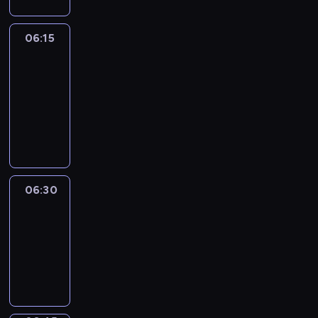
06:15
France
In
Focus
06:15
-
06:30
program
informacyjny
06:30
Le
journal
06:30
-
06:45
program
informacyjny