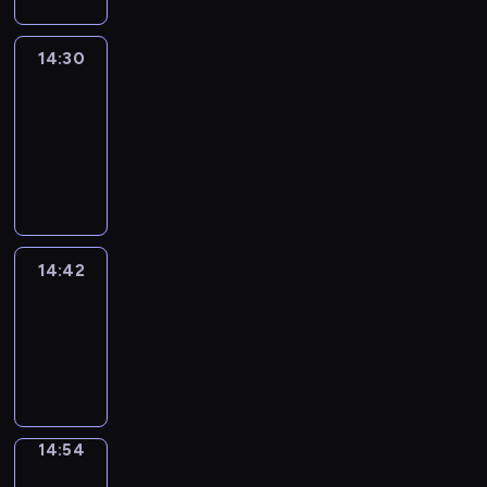
14:30
Le
journal
14:30
-
14:42
program
informacyjny
14:42
ENTR
14:42
-
14:54
program
informacyjny
14:54
Short
Cuts