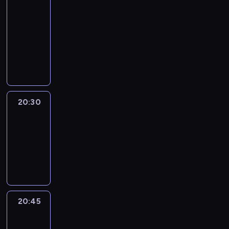
In
Focus
20:15
-
20:30
program
informacyjny
20:30
Le
journal
20:30
-
20:45
program
informacyjny
20:45
Eye
on
Africa