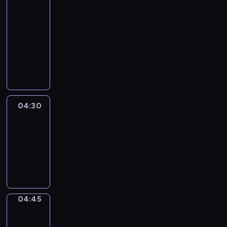
51
Percent
04:15
-
04:30
program
informacyjny
04:30
Le
journal
04:30
-
04:45
program
informacyjny
04:45
Focus
04:45
-