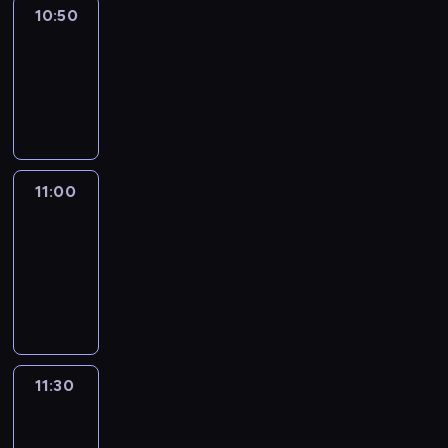
10:50
Sports
10:50
-
11:00
program
sportowy
11:00
Le
journal
11:00
-
11:30
program
informacyjny
11:30
Le
journal
11:30