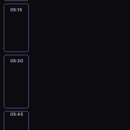
05:15
Reporters
05:15
-
05:30
program
informacyjny
05:30
Le
journal
05:30
-
05:45
program
informacyjny
05:45
Focus
05:45
-