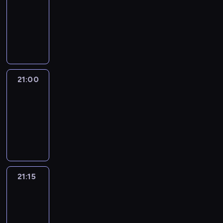
20:45
-
21:00
program
informacyjny
21:00
Le
journal
21:00
-
21:15
program
informacyjny
21:15
Reporters
21:15
-
21:30
program
informacyjny