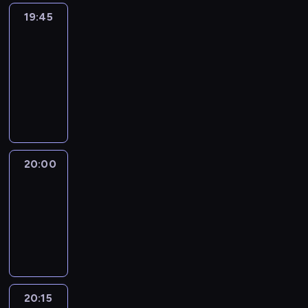
19:45
Eye
on
Africa
19:45
-
20:00
program
informacyjny
20:00
Le
journal
20:00
-
20:15
program
informacyjny
20:15
France