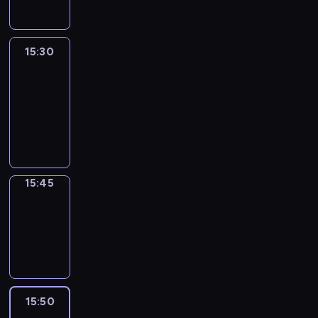
15:30
Le
journal
15:30
-
15:45
program
informacyjny
15:45
Focus
15:45
-
15:50
program
informacyjny
15:50
French
Connections