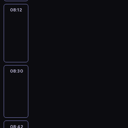
08:12
Paris
des
Arts
08:12
-
08:30
program
informacyjny
08:30
Le
journal
08:30
-
08:42
program
informacyjny
08:42
ENTR