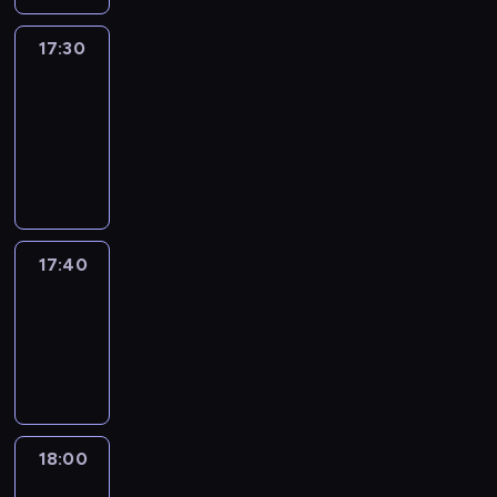
17:30
Le
journal
17:30
-
17:40
program
informacyjny
17:40
Revisited
17:40
-
18:00
program
informacyjny
18:00
Le
journal