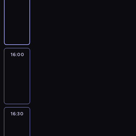
15:50
-
16:00
program
informacyjny
16:00
Le
journal
16:00
-
16:30
program
informacyjny
16:30
Le
journal
16:30
-