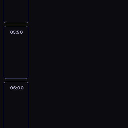
05:50
program
informacyjny
05:50
French
Connections
05:50
-
06:00
program
informacyjny
06:00
Le
journal
06:00
-
06:15
program
informacyjny