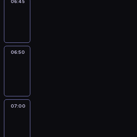
06:45
Focus
06:45
-
06:50
program
informacyjny
06:50
Sports
06:50
-
07:00
program
sportowy
07:00
Le
journal
07:00
-
07:30
program