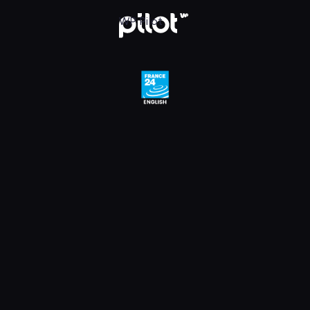
e 24 English HD, Oglądaj w WP Pilot
WP Pilot