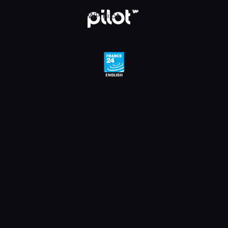
e 24 English HD, Oglądaj w WP Pilot
WP Pilot