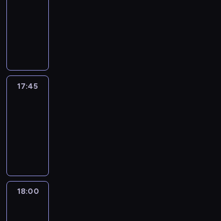
17:30
-
17:45
program
informacyjny
17:45
People
And
Profit
17:45
-
18:00
program
informacyjny
18:00
Le
journal
18:00