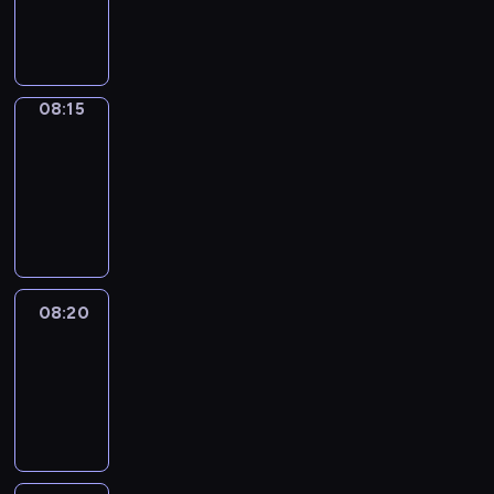
08:15
program
informacyjny
08:15
Entre
Nous
08:15
-
08:20
program
informacyjny
08:20
Focus
08:20
-
08:30
program
informacyjny