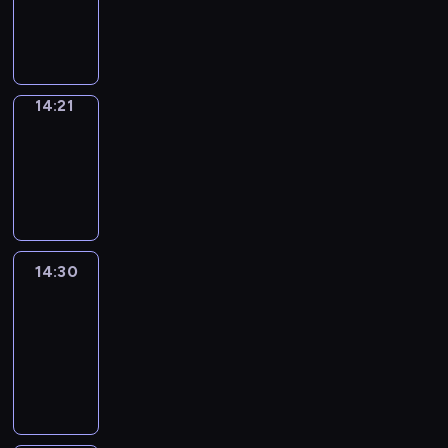
14:21
program
informacyjny
14:21
Focus
14:21
-
14:30
program
informacyjny
14:30
Le
journal
14:30
-
14:45
program
informacyjny