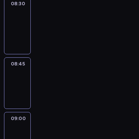
08:30
Le
journal
08:30
-
08:45
program
informacyjny
08:45
Reporters
08:45
-
09:00
program
informacyjny
09:00
Le
journal
09:00