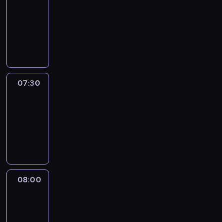
07:00
-
07:30
program
informacyjny
07:30
Le
journal
07:30
-
08:00
program
informacyjny
08:00
Le
journal
08:00
-