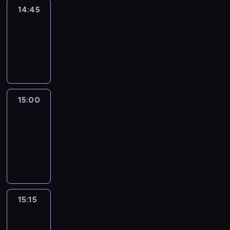
14:45
Arts24
14:45
-
15:00
program
informacyjny
15:00
Le
journal
15:00
-
15:15
program
informacyjny
15:15
Talking
Europe
15:15