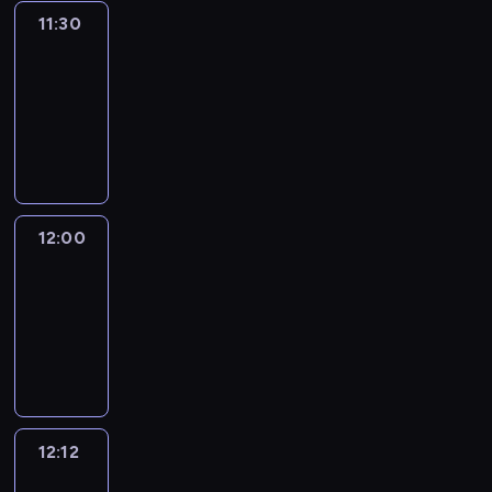
11:30
Le
journal
11:30
-
12:00
program
informacyjny
12:00
Le
journal
12:00
-
12:12
program
informacyjny
12:12
Paris
des