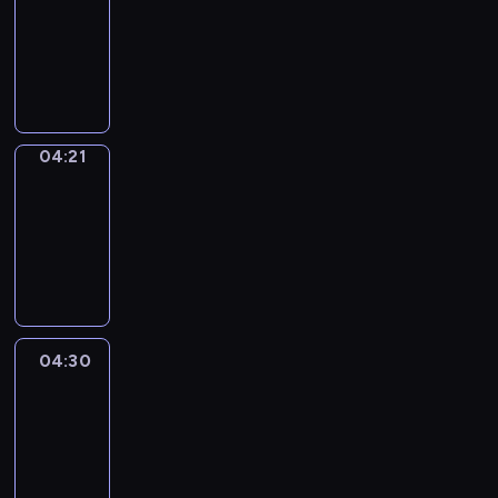
04:15
-
04:21
program
sportowy
04:21
French
Connections
04:21
-
04:30
program
informacyjny
04:30
Le
journal
04:30
-
04:45
program
informacyjny