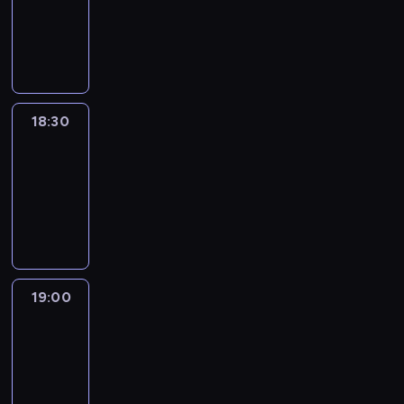
-
18:30
program
informacyjny
18:30
Le
journal
18:30
-
19:00
program
informacyjny
19:00
Le
journal
19:00
-
19:15
program
informacyjny