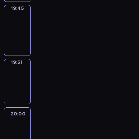
19:45
The
Observers
19:45
-
19:51
program
informacyjny
19:51
Focus
19:51
-
20:00
program
informacyjny
20:00
Le
journal
20:00
-