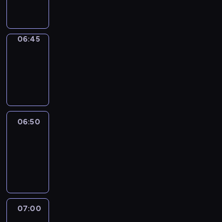
informacyjny
06:45
Focus
06:45
-
06:50
program
informacyjny
06:50
Sports
06:50
-
07:00
program
sportowy
07:00
Le
journal