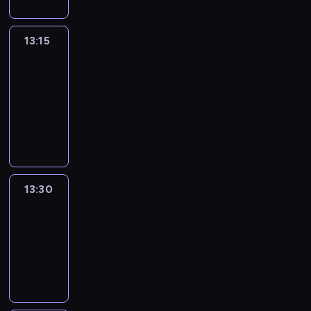
13:15
People
And
Profit
13:15
-
13:30
program
informacyjny
13:30
Le
journal
13:30
-
13:45
program
informacyjny