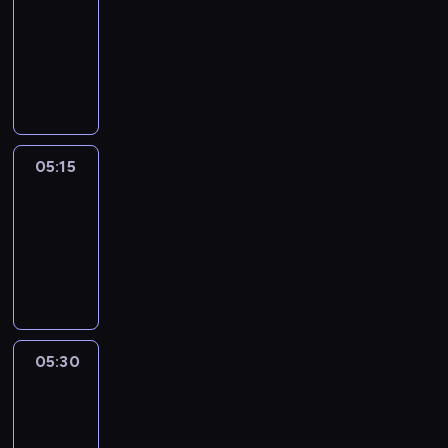
05:00
-
05:15
program
informacyjny
05:15
Talking
Europe
05:15
-
05:30
program
informacyjny
05:30
Le
journal
05:30
-