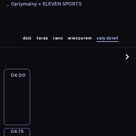
,
Optymalny + ELEVEN SPORTS
dziś
teraz
rano
wieczorem
cały dzień
04:00
Le
journal
04:00
-
04:15
program
informacyjny
04:15
Sports