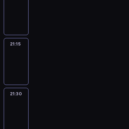
21:00
-
21:15
program
informacyjny
21:15
Sports
Sunday
21:15
-
21:30
21:30
Le
journal
21:30
-
21:45
program
informacyjny