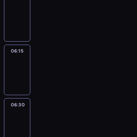
06:00
-
06:15
program
informacyjny
06:15
Arts24
06:15
-
06:30
program
informacyjny
06:30
Le
journal
06:30
-
06:45
program