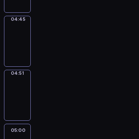
04:45
The
Observers
04:45
-
04:51
program
informacyjny
04:51
Entre
Nous
04:51
-
05:00
program
informacyjny
05:00
Le
journal