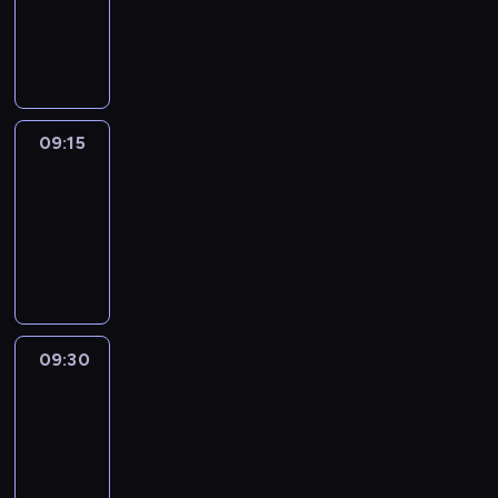
-
09:15
program
informacyjny
09:15
Talking
Europe
09:15
-
09:30
program
informacyjny
09:30
Le
journal
09:30
-
09:45
program
informacyjny