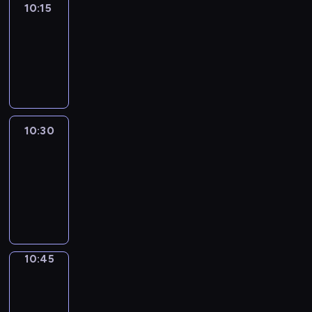
10:15
Arts24
10:15
-
10:30
program
informacyjny
10:30
Le
journal
10:30
-
10:45
program
informacyjny
10:45
Focus
10:45
-
10:50
program