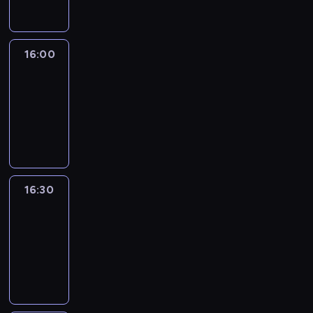
16:00
Le
journal
16:00
-
16:30
program
informacyjny
16:30
Le
journal
16:30
-
17:00
program
informacyjny