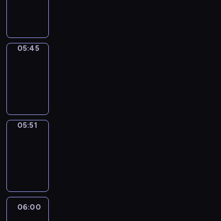
05:45
program
informacyjny
05:45
Sports
05:45
-
05:51
program
sportowy
05:51
Focus
05:51
-
06:00
program
informacyjny
06:00
Le
journal