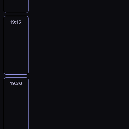
19:15
France
In
Focus
19:15
-
19:30
program
informacyjny
19:30
Le
journal
19:30
-
19:45
program
informacyjny