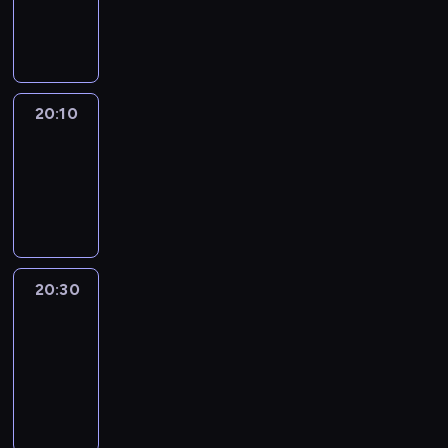
20:10
program
informacyjny
20:10
Revisited
20:10
-
20:30
program
informacyjny
20:30
Le
journal
20:30
-
20:40
program
informacyjny