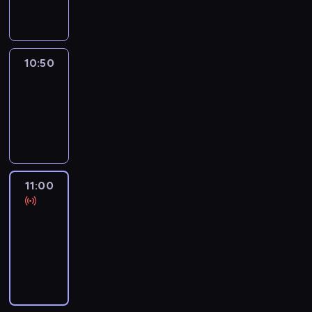
informacyjny
10:50
Sports
10:50
-
11:00
program
sportowy
11:00
Le
journal
11:00
-
11:30
program
informacyjny