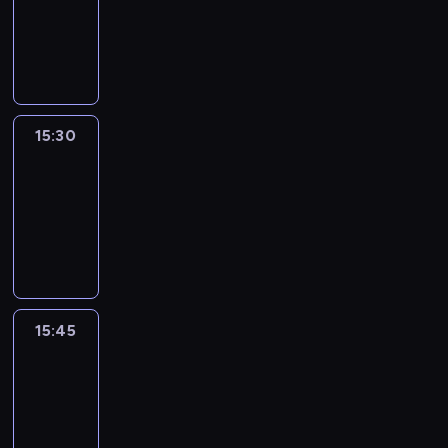
-
15:30
program
informacyjny
15:30
Le
journal
15:30
-
15:45
program
informacyjny
15:45
Talking
Europe
15:45
-
16:00
program
informacyjny