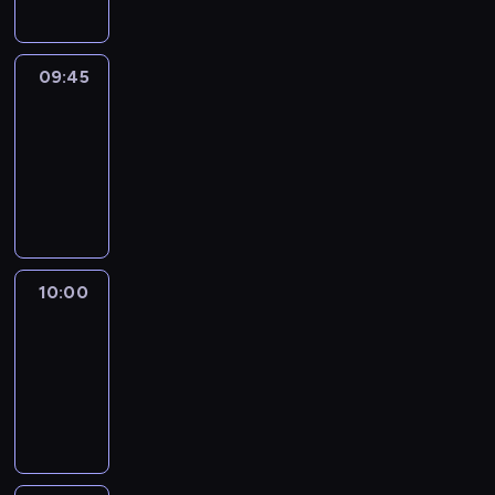
09:45
Talking
Europe
09:45
-
10:00
program
informacyjny
10:00
Le
journal
10:00
-
10:15
program
informacyjny