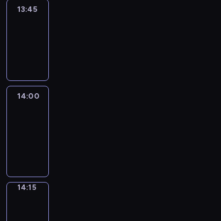
13:45
Reporters
13:45
-
14:00
program
informacyjny
14:00
Le
journal
14:00
-
14:15
program
informacyjny
14:15
The
Observers
14:15
-