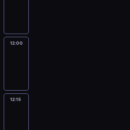
-
12:00
program
informacyjny
12:00
Le
journal
12:00
-
12:15
program
informacyjny
12:15
Talking
Europe
12:15
-
12:30
program