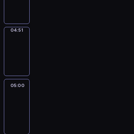
04:51
program
sportowy
04:51
Entre
Nous
04:51
-
05:00
program
informacyjny
05:00
Le
journal
05:00
-
05:15
program
informacyjny