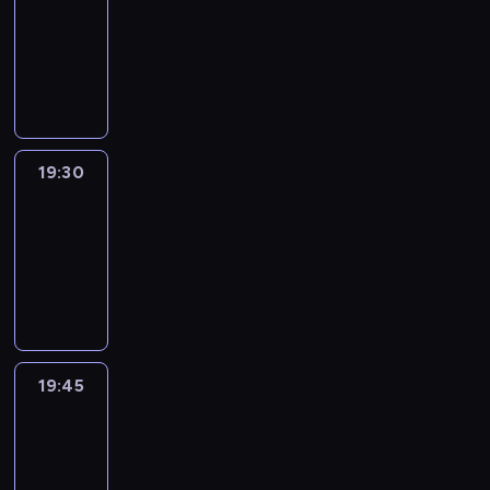
19:15
-
19:30
program
informacyjny
19:30
Le
journal
19:30
-
19:45
program
informacyjny
19:45
French
Connections
19:45
-
20:00
program