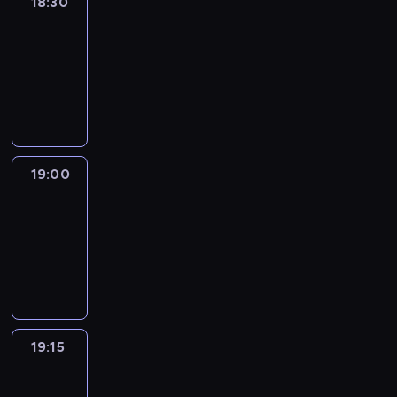
18:30
Le
journal
18:30
-
19:00
program
informacyjny
19:00
Le
journal
19:00
-
19:15
program
informacyjny
19:15
The
51
Percent