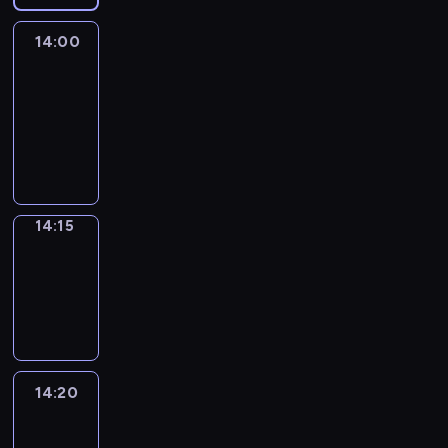
14:00
Le
journal
14:00
-
14:15
program
informacyjny
14:15
Focus
14:15
-
14:20
program
informacyjny
14:20
Entre
Nous
14:20