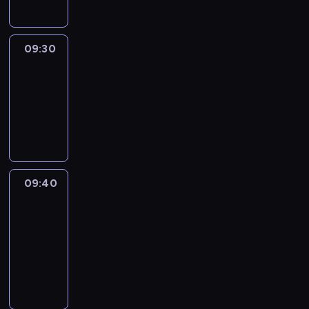
09:30
Le
journal
09:30
-
09:40
program
informacyjny
09:40
Paris
des
Arts
09:40
-
09:55
program
informacyjny