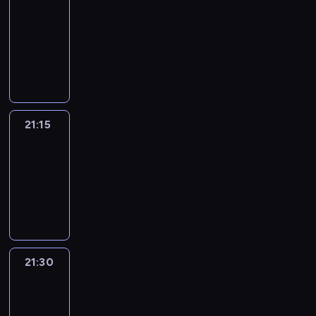
journal
21:00
-
21:15
program
informacyjny
21:15
Sport
Saturday
21:15
-
21:30
program
sportowy
21:30
Le
journal
21:30
-