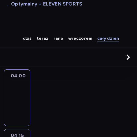
,
Optymalny + ELEVEN SPORTS
dziś
teraz
rano
wieczorem
cały dzień
04:00
Le
journal
04:00
-
04:15
program
informacyjny
04:15
France