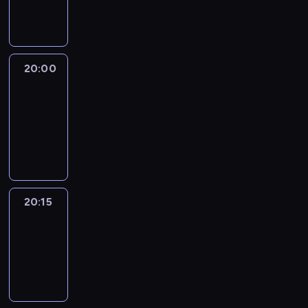
informacyjny
20:00
Le
journal
20:00
-
20:15
program
informacyjny
20:15
Reporters
20:15
-
20:30
program
informacyjny