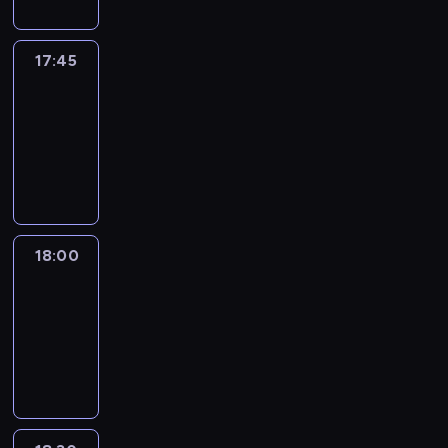
17:45
Talking
Europe
17:45
-
18:00
program
informacyjny
18:00
Le
journal
18:00
-
18:30
program
informacyjny