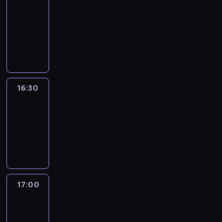
journal
16:00
-
16:30
program
informacyjny
16:30
Le
journal
16:30
-
17:00
program
informacyjny
17:00
Le
journal
17:00
-