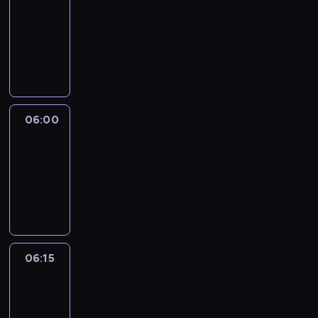
05:45
-
06:00
program
informacyjny
06:00
Le
journal
06:00
-
06:15
program
informacyjny
06:15
Arts24
06:15
-
06:30
program