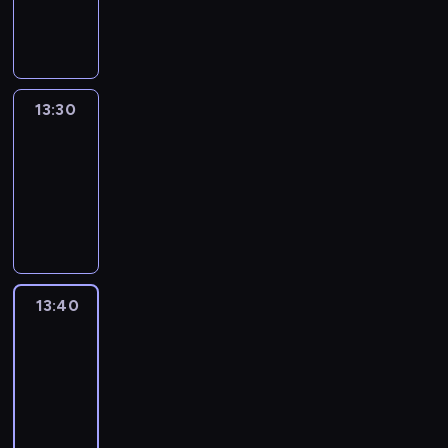
13:30
program
informacyjny
13:30
Le
journal
13:30
-
13:40
program
informacyjny
13:40
Revisited
13:40
-
14:00
program
informacyjny