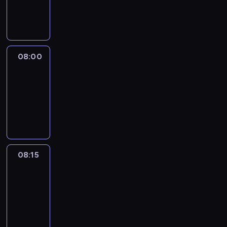
08:00
program
informacyjny
08:00
Le
journal
08:00
-
08:15
program
informacyjny
08:15
People
And
Profit
08:15
-
08:30
program
informacyjny