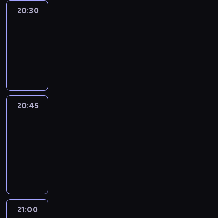
20:30
Le
journal
20:30
-
20:45
program
informacyjny
20:45
People
And
Profit
20:45
-
21:00
program
informacyjny
21:00
Le