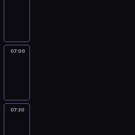
06:50
-
07:00
program
sportowy
07:00
Le
journal
07:00
-
07:30
program
informacyjny
07:30
Le
journal
07:30
-