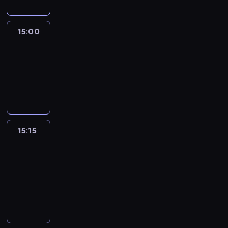
15:00
Le
journal
15:00
-
15:15
program
informacyjny
15:15
France
In
Focus
15:15
-
15:30
program
informacyjny