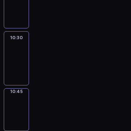
-
10:30
program
informacyjny
10:30
Le
journal
10:30
-
10:45
program
informacyjny
10:45
Focus
10:45
-
10:50
program
informacyjny