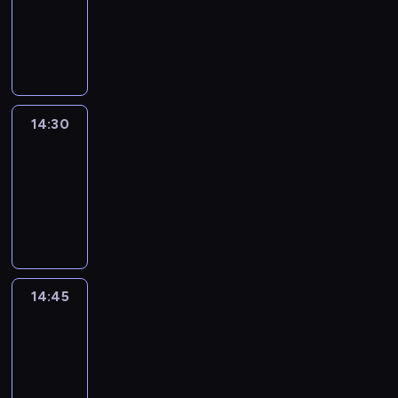
-
14:30
program
informacyjny
14:30
Le
journal
14:30
-
14:45
program
informacyjny
14:45
Arts24
14:45
-
15:00
program
informacyjny