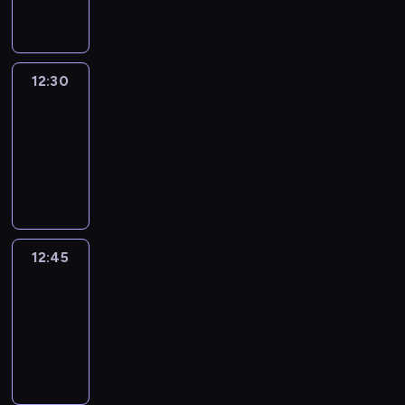
informacyjny
12:30
Le
journal
12:30
-
12:45
program
informacyjny
12:45
Talking
Europe
12:45
-
13:00
program
informacyjny