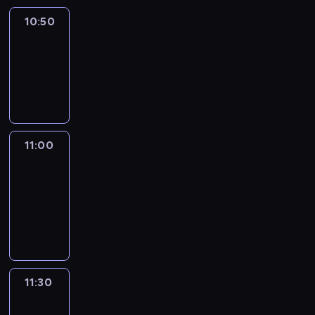
10:50
Sports
10:50
-
11:00
program
sportowy
11:00
Le
journal
11:00
-
11:30
program
informacyjny
11:30
Le
journal
11:30