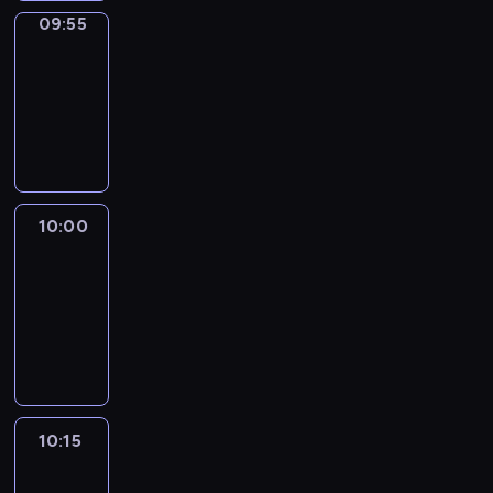
09:55
Short
Cuts
09:55
-
10:00
program
informacyjny
10:00
Le
journal
10:00
-
10:15
program
informacyjny
10:15
Arts24
10:15