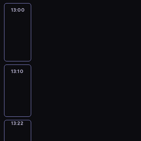
13:00
Le
journal
13:00
-
13:10
program
informacyjny
13:10
ENTR
13:10
-
13:22
program
informacyjny
13:22
Focus
13:22
-