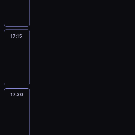
17:15
program
informacyjny
17:15
Talking
Europe
17:15
-
17:30
program
informacyjny
17:30
Le
journal
17:30
-
17:45
program
informacyjny