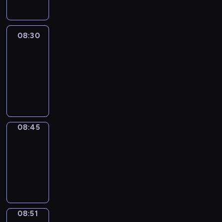
08:30
Le
journal
08:30
-
08:45
program
informacyjny
08:45
The
Observers
08:45
-
08:51
program
informacyjny
08:51
Focus