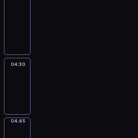
In
Focus
04:15
-
04:30
program
informacyjny
04:30
Le
journal
04:30
-
04:45
program
informacyjny
04:45
Sports
04:45
-