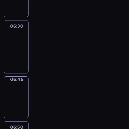
informacyjny
06:30
Le
journal
06:30
-
06:45
program
informacyjny
06:45
Focus
06:45
-
06:50
program
informacyjny
06:50
Sports