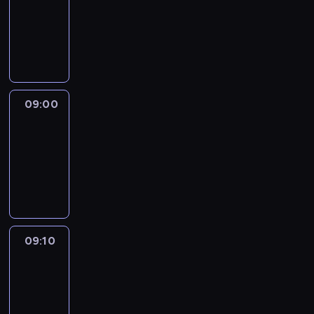
08:51
-
09:00
program
informacyjny
09:00
Le
journal
09:00
-
09:10
program
informacyjny
09:10
Revisited
09:10
-
09:30
program
informacyjny