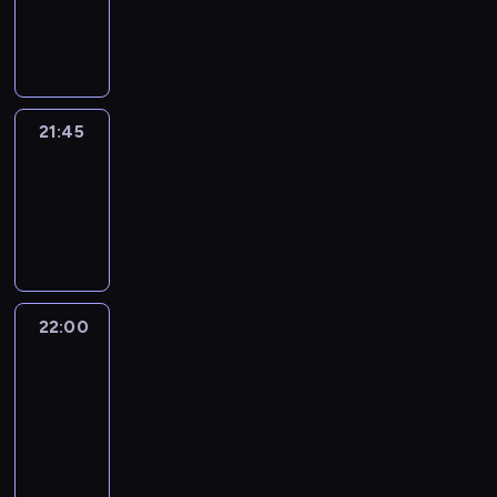
21:45
program
informacyjny
21:45
Arts24
21:45
-
22:00
program
informacyjny
22:00
Le
journal
22:00
-
22:15
program
informacyjny