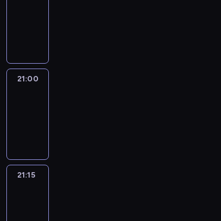
20:45
-
21:00
program
informacyjny
21:00
Le
journal
21:00
-
21:15
program
informacyjny
21:15
Reporters
21:15
-
21:30
program
informacyjny