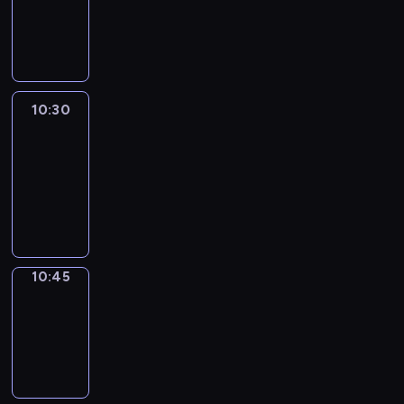
10:30
program
informacyjny
10:30
Le
journal
10:30
-
10:45
program
informacyjny
10:45
Focus
10:45
-
10:50
program
informacyjny