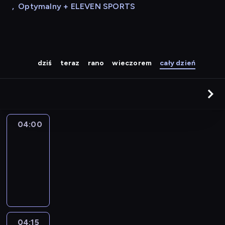
,
Optymalny + ELEVEN SPORTS
dziś
teraz
rano
wieczorem
cały dzień
04:00
Le
journal
04:00
-
04:15
program
informacyjny
04:15
The