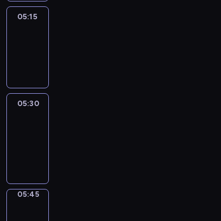
05:15
Reporters
05:15
-
05:30
program
informacyjny
05:30
Le
journal
05:30
-
05:45
program
informacyjny
05:45
Focus
05:45
-