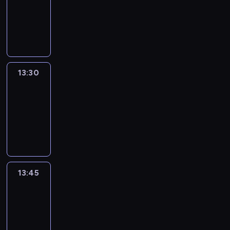
-
13:30
program
informacyjny
13:30
Le
journal
13:30
-
13:45
program
informacyjny
13:45
France
In
Focus
13:45
-
14:00
program