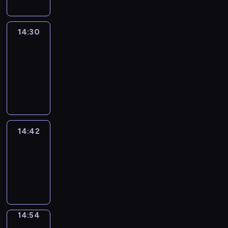
14:30
Le
journal
14:30
-
14:42
program
informacyjny
14:42
ENTR
14:42
-
14:54
program
informacyjny
14:54
Short
Cuts