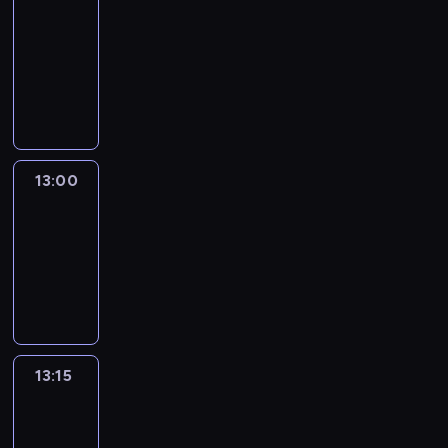
Nous
12:50
-
13:00
program
informacyjny
13:00
Le
journal
13:00
-
13:15
program
informacyjny
13:15
The
51
Percent
13:15