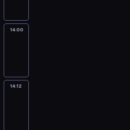
informacyjny
14:00
Le
journal
14:00
-
14:12
program
informacyjny
14:12
Paris
des
Arts
14:12
-
14:30
program
informacyjny