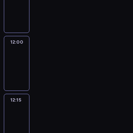
-
12:00
program
informacyjny
12:00
Le
journal
12:00
-
12:15
program
informacyjny
12:15
French
Connections
12:15
-
12:30
program