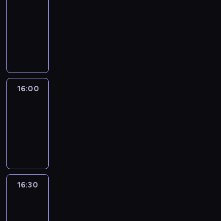
Connections
15:50
-
16:00
program
informacyjny
16:00
Le
journal
16:00
-
16:30
program
informacyjny
16:30
Le
journal
16:30
-