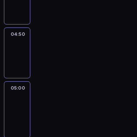
04:50
program
informacyjny
04:50
Sports
04:50
-
05:00
program
sportowy
05:00
Le
journal
05:00
-
05:15
program
informacyjny