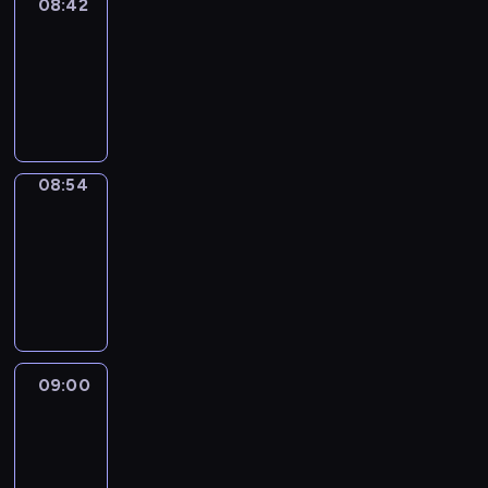
08:42
ENTR
08:42
-
08:54
program
informacyjny
08:54
Short
Cuts
08:54
-
09:00
program
informacyjny
09:00
Le
journal
09:00
-
09:10
program