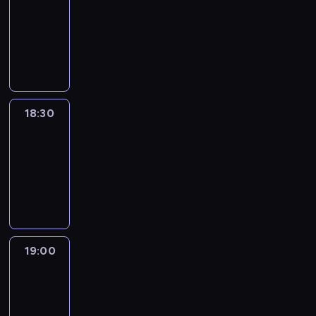
18:00
-
18:30
program
informacyjny
18:30
Le
journal
18:30
-
19:00
program
informacyjny
19:00
Le
journal
19:00
-
19:15
program