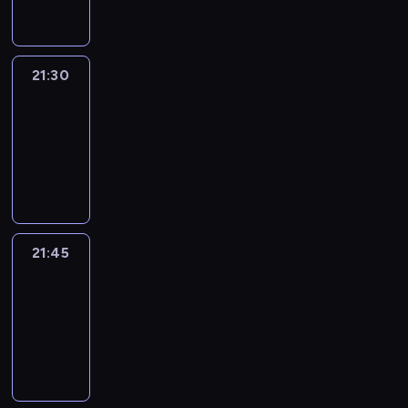
21:30
Le
journal
21:30
-
21:45
program
informacyjny
21:45
French
Connections
21:45
-
22:00
program
informacyjny