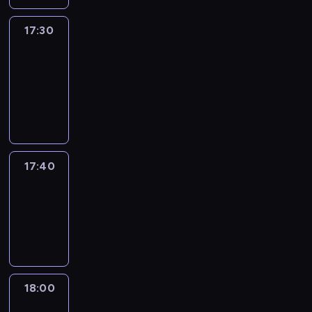
17:30
Le
journal
17:30
-
17:40
program
informacyjny
17:40
Revisited
17:40
-
18:00
program
informacyjny
18:00
Le
journal