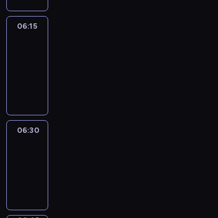
06:15
France
In
Focus
06:15
-
06:30
program
informacyjny
06:30
Le
journal
06:30
-
06:45
program
informacyjny