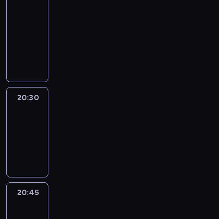
In
Focus
20:15
-
20:30
program
informacyjny
20:30
Le
journal
20:30
-
20:45
program
informacyjny
20:45
Eye
on
Africa