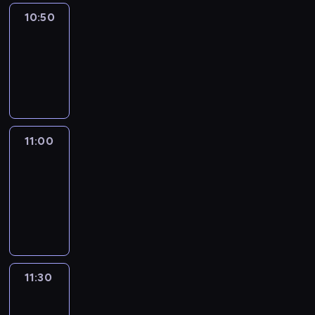
10:50
Sports
10:50
-
11:00
program
sportowy
11:00
Le
journal
11:00
-
11:30
program
informacyjny
11:30
Le
journal
11:30