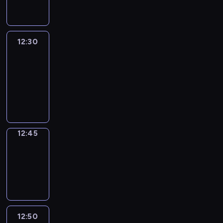
informacyjny
12:30
Le
journal
12:30
-
12:45
program
informacyjny
12:45
Focus
12:45
-
12:50
program
informacyjny
12:50
Entre