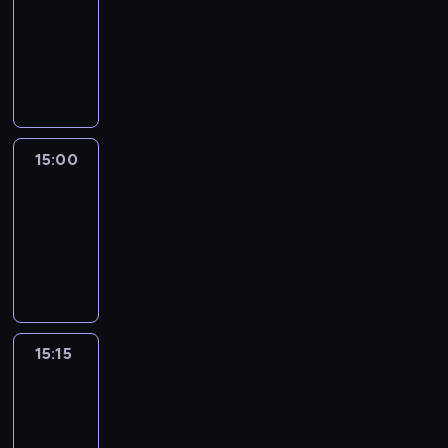
14:54
-
15:00
program
informacyjny
15:00
Le
journal
15:00
-
15:15
program
informacyjny
15:15
Arts24
15:15
-
15:30
program
informacyjny