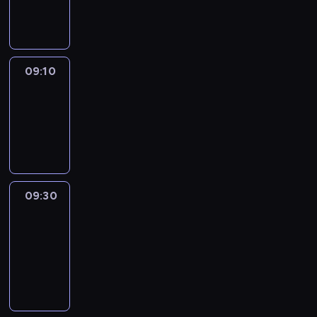
informacyjny
09:10
Reporters
09:10
-
09:30
program
informacyjny
09:30
Le
journal
09:30
-
09:40
program
informacyjny