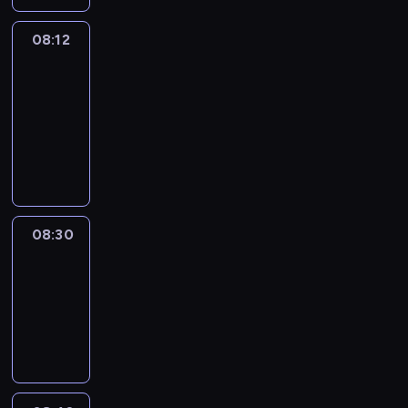
08:12
Paris
des
Arts
08:12
-
08:30
program
informacyjny
08:30
Le
journal
08:30
-
08:42
program
informacyjny