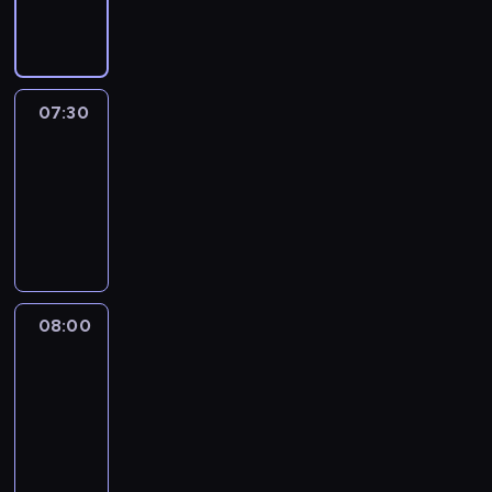
informacyjny
07:30
Le
journal
07:30
-
08:00
program
informacyjny
08:00
Le
journal
08:00
-
08:12
program
informacyjny