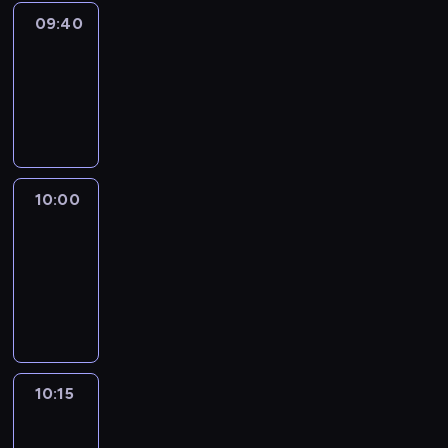
09:40
Revisited
09:40
-
10:00
program
informacyjny
10:00
Le
journal
10:00
-
10:15
program
informacyjny
10:15
Arts24
10:15
-