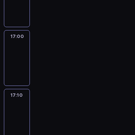
17:00
program
informacyjny
17:00
Le
journal
17:00
-
17:10
program
informacyjny
17:10
Reporters
17:10
-
17:30
program
informacyjny