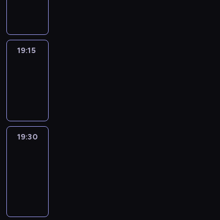
informacyjny
19:15
Reporters
19:15
-
19:30
program
informacyjny
19:30
Le
journal
19:30
-
19:45
program
informacyjny