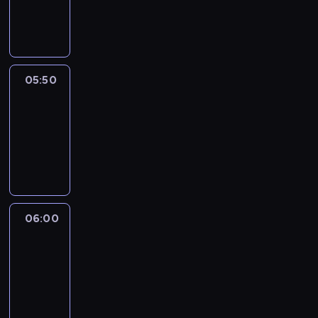
05:50
program
informacyjny
05:50
French
Connections
05:50
-
06:00
program
informacyjny
06:00
Le
journal
06:00
-
06:15
program
informacyjny