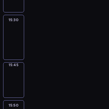
15:30
Le
journal
15:30
-
15:45
program
informacyjny
15:45
Focus
15:45
-
15:50
program
informacyjny
15:50
French