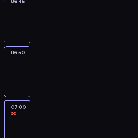
06:45
Focus
06:45
-
06:50
program
informacyjny
06:50
Sports
06:50
-
07:00
program
sportowy
07:00
Le
journal
07:00
-
07:30
program