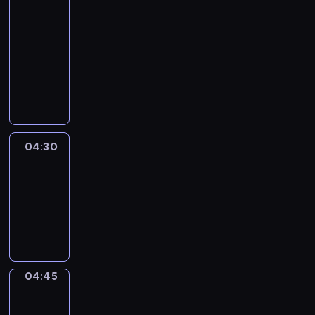
51
Percent
04:15
-
04:30
program
informacyjny
04:30
Le
journal
04:30
-
04:45
program
informacyjny
04:45
Focus
04:45
-