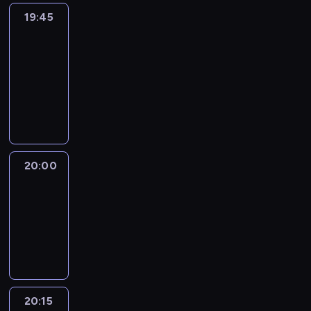
19:45
Eye
on
Africa
19:45
-
20:00
program
informacyjny
20:00
Le
journal
20:00
-
20:15
program
informacyjny
20:15
France