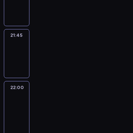
21:45
program
informacyjny
21:45
Arts24
21:45
-
22:00
program
informacyjny
22:00
Le
journal
22:00
-
22:15
program
informacyjny