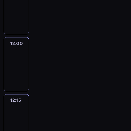
-
12:00
program
informacyjny
12:00
Le
journal
12:00
-
12:15
program
informacyjny
12:15
Talking
Europe
12:15
-
12:30
program