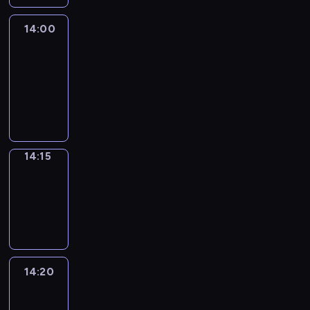
14:00
Le
journal
14:00
-
14:15
program
informacyjny
14:15
Focus
14:15
-
14:20
program
informacyjny
14:20
Entre
Nous
14:20