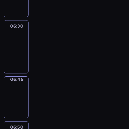
informacyjny
06:30
Le
journal
06:30
-
06:45
program
informacyjny
06:45
Focus
06:45
-
06:50
program
informacyjny
06:50
Sports