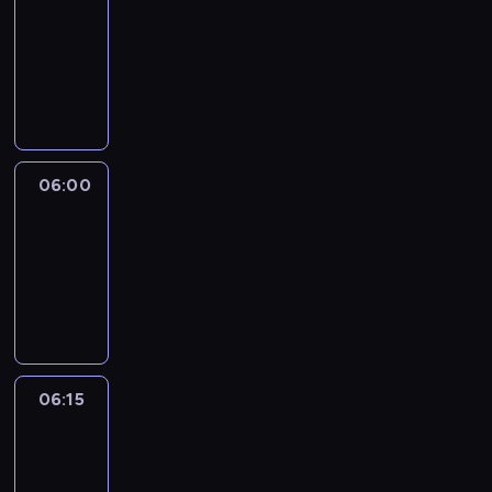
05:45
-
06:00
program
informacyjny
06:00
Le
journal
06:00
-
06:15
program
informacyjny
06:15
Arts24
06:15
-
06:30
program