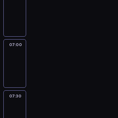
06:50
-
07:00
program
sportowy
07:00
Le
journal
07:00
-
07:30
program
informacyjny
07:30
Le
journal
07:30
-