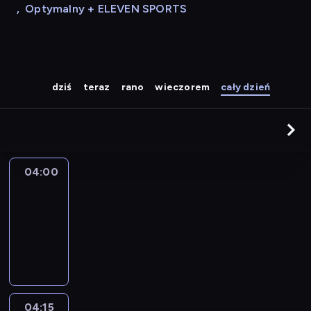
,
Optymalny + ELEVEN SPORTS
dziś
teraz
rano
wieczorem
cały dzień
04:00
Le
journal
04:00
-
04:15
program
informacyjny
04:15
France