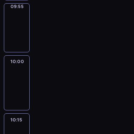
09:55
Short
Cuts
09:55
-
10:00
program
informacyjny
10:00
Le
journal
10:00
-
10:15
program
informacyjny
10:15
Arts24
10:15