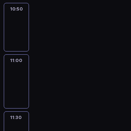
10:50
Sports
10:50
-
11:00
program
sportowy
11:00
Le
journal
11:00
-
11:30
program
informacyjny
11:30
Le
journal
11:30