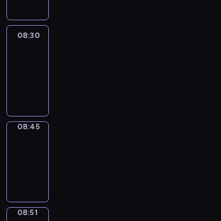
08:30
Le
journal
08:30
-
08:45
program
informacyjny
08:45
The
Observers
08:45
-
08:51
program
informacyjny
08:51
Focus