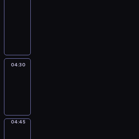
In
Focus
04:15
-
04:30
program
informacyjny
04:30
Le
journal
04:30
-
04:45
program
informacyjny
04:45
Sports
04:45
-