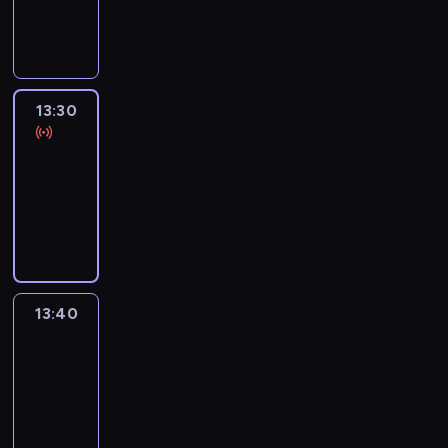
13:30
program
informacyjny
13:30
Le
journal
13:30
-
13:40
program
informacyjny
13:40
Revisited
13:40
-
14:00
program
informacyjny