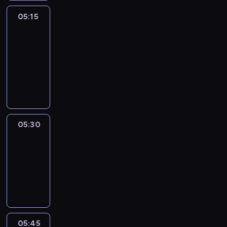
05:15
The
51
Percent
05:15
-
05:30
program
informacyjny
05:30
Le
journal
05:30
-
05:45
program
informacyjny
05:45
Reporters