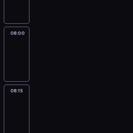
08:00
program
informacyjny
08:00
Le
journal
08:00
-
08:15
program
informacyjny
08:15
People
And
Profit
08:15
-
08:30
program
informacyjny