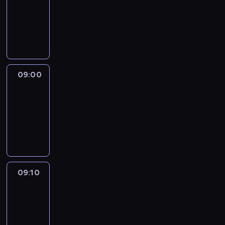
08:51
-
09:00
program
informacyjny
09:00
Le
journal
09:00
-
09:10
program
informacyjny
09:10
Revisited
09:10
-
09:30
program
informacyjny