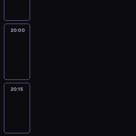
informacyjny
20:00
Le
journal
20:00
-
20:15
program
informacyjny
20:15
Reporters
20:15
-
20:30
program
informacyjny