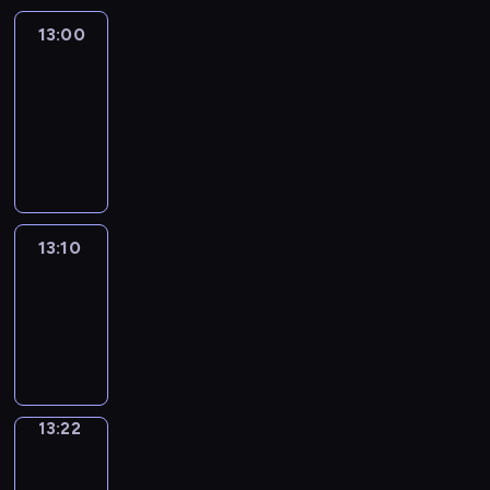
13:00
Le
journal
13:00
-
13:10
program
informacyjny
13:10
ENTR
13:10
-
13:22
program
informacyjny
13:22
Focus
13:22
-