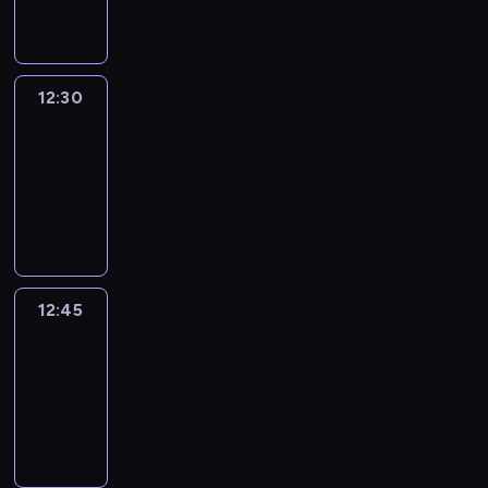
informacyjny
12:30
Le
journal
12:30
-
12:45
program
informacyjny
12:45
Talking
Europe
12:45
-
13:00
program
informacyjny