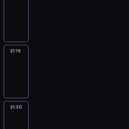
journal
21:00
-
21:15
program
informacyjny
21:15
Sport
Saturday
21:15
-
21:30
program
sportowy
21:30
Le
journal
21:30
-