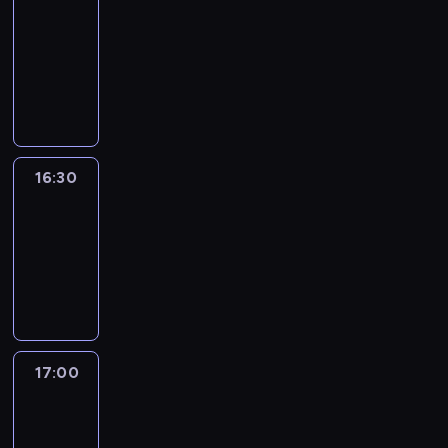
journal
16:00
-
16:30
program
informacyjny
16:30
Le
journal
16:30
-
17:00
program
informacyjny
17:00
Le
journal
17:00
-