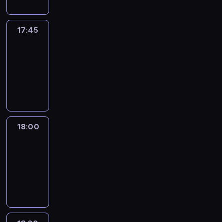
17:45
Talking
Europe
17:45
-
18:00
program
informacyjny
18:00
Le
journal
18:00
-
18:30
program
informacyjny