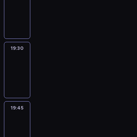
19:15
-
19:30
program
informacyjny
19:30
Le
journal
19:30
-
19:45
program
informacyjny
19:45
French
Connections
19:45
-
20:00
program