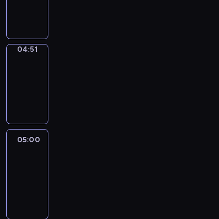
04:51
program
sportowy
04:51
Entre
Nous
04:51
-
05:00
program
informacyjny
05:00
Le
journal
05:00
-
05:15
program
informacyjny