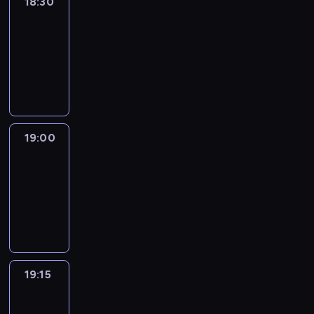
18:30
Le
journal
18:30
-
19:00
program
informacyjny
19:00
Le
journal
19:00
-
19:15
program
informacyjny
19:15
The
51
Percent