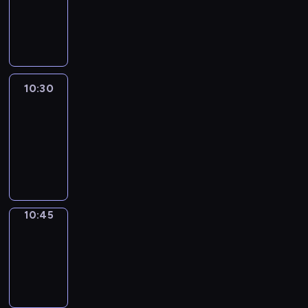
-
10:30
program
informacyjny
10:30
Le
journal
10:30
-
10:45
program
informacyjny
10:45
Focus
10:45
-
10:50
program
informacyjny