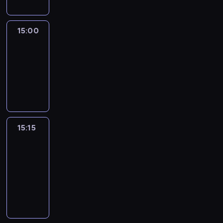
15:00
Le
journal
15:00
-
15:15
program
informacyjny
15:15
France
In
Focus
15:15
-
15:30
program
informacyjny