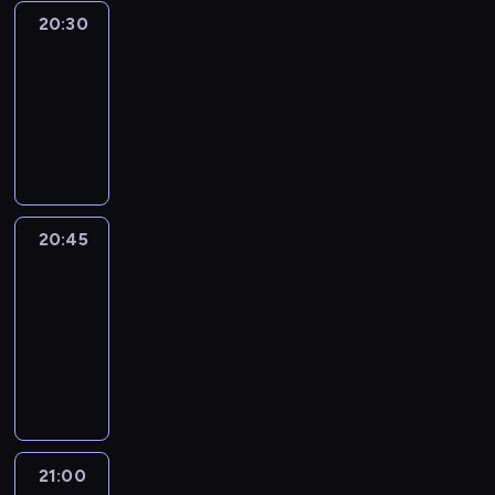
20:30
Le
journal
20:30
-
20:45
program
informacyjny
20:45
People
And
Profit
20:45
-
21:00
program
informacyjny
21:00
Le