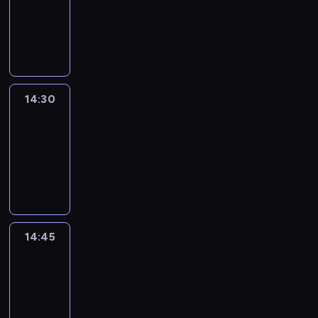
-
14:30
program
informacyjny
14:30
Le
journal
14:30
-
14:45
program
informacyjny
14:45
Arts24
14:45
-
15:00
program
informacyjny