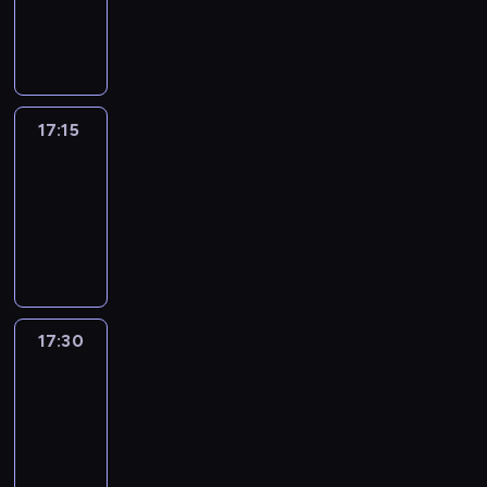
17:15
program
informacyjny
17:15
Talking
Europe
17:15
-
17:30
program
informacyjny
17:30
Le
journal
17:30
-
17:45
program
informacyjny