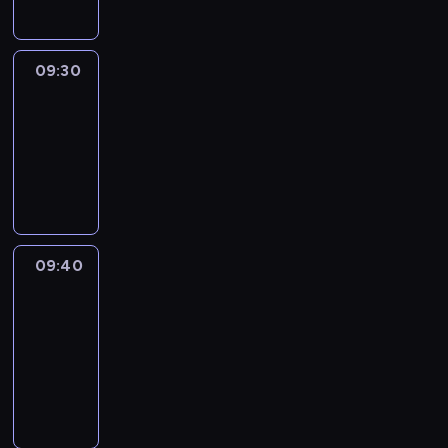
09:30
Le
journal
09:30
-
09:40
program
informacyjny
09:40
Paris
des
Arts
09:40
-
09:55
program
informacyjny