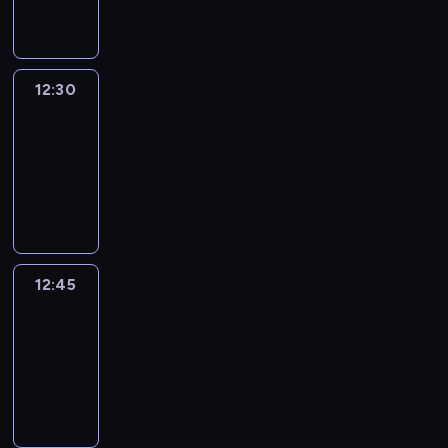
informacyjny
12:30
Le
journal
12:30
-
12:45
program
informacyjny
12:45
Talking
Europe
12:45
-
13:00
program
informacyjny