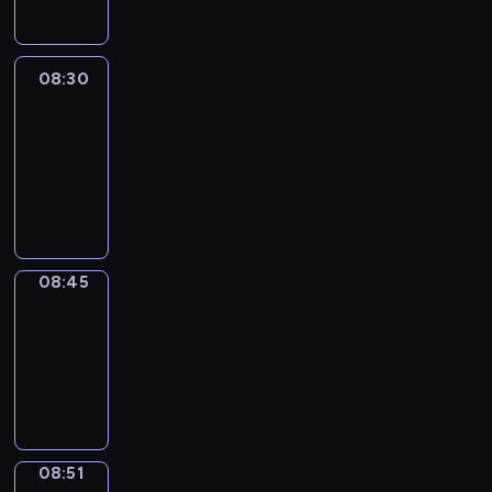
08:30
Le
journal
08:30
-
08:45
program
informacyjny
08:45
The
Observers
08:45
-
08:51
program
informacyjny
08:51
Focus