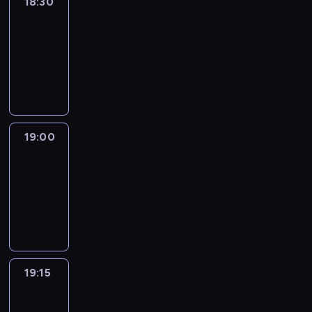
18:30
Le
journal
18:30
-
19:00
program
informacyjny
19:00
Le
journal
19:00
-
19:15
program
informacyjny
19:15
The
51
Percent