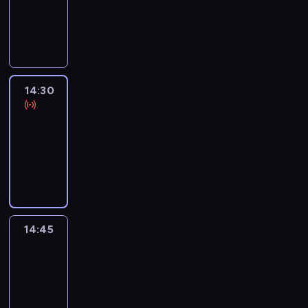
-
14:30
program
informacyjny
14:30
Le
journal
14:30
-
14:45
program
informacyjny
14:45
Arts24
14:45
-
15:00
program
informacyjny