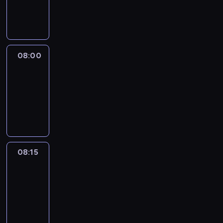
08:00
program
informacyjny
08:00
Le
journal
08:00
-
08:15
program
informacyjny
08:15
People
And
Profit
08:15
-
08:30
program
informacyjny