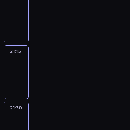
journal
21:00
-
21:15
program
informacyjny
21:15
Sport
Saturday
21:15
-
21:30
program
sportowy
21:30
Le
journal
21:30
-