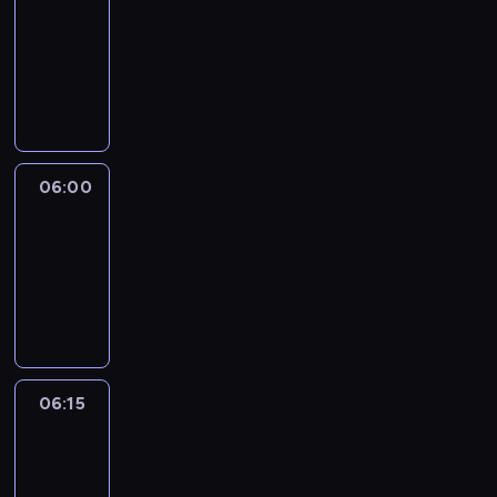
05:45
-
06:00
program
informacyjny
06:00
Le
journal
06:00
-
06:15
program
informacyjny
06:15
Arts24
06:15
-
06:30
program