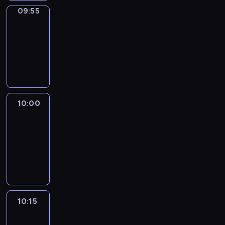
09:55
Short
Cuts
09:55
-
10:00
program
informacyjny
10:00
Le
journal
10:00
-
10:15
program
informacyjny
10:15
Arts24
10:15