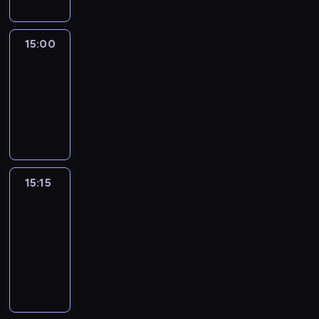
15:00
Le
journal
15:00
-
15:15
program
informacyjny
15:15
France
In
Focus
15:15
-
15:30
program
informacyjny