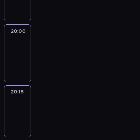
informacyjny
20:00
Le
journal
20:00
-
20:15
program
informacyjny
20:15
Reporters
20:15
-
20:30
program
informacyjny