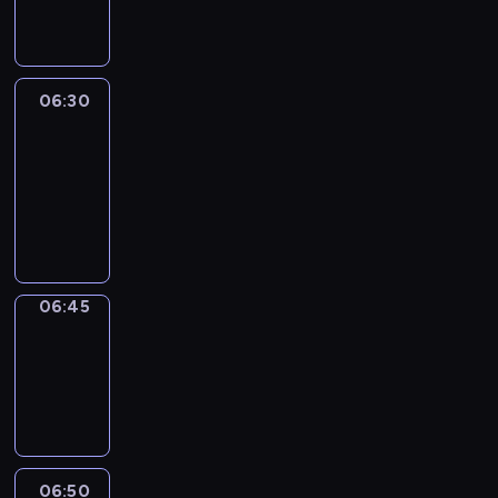
informacyjny
06:30
Le
journal
06:30
-
06:45
program
informacyjny
06:45
Focus
06:45
-
06:50
program
informacyjny
06:50
Sports