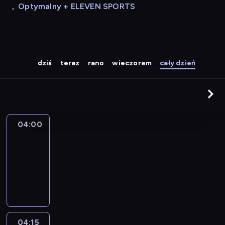
,
Optymalny + ELEVEN SPORTS
dziś
teraz
rano
wieczorem
cały dzień
04:00
Le
journal
04:00
-
04:15
program
informacyjny
04:15
France