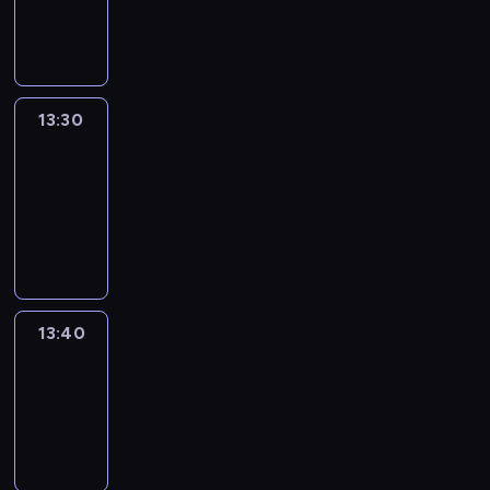
13:30
program
informacyjny
13:30
Le
journal
13:30
-
13:40
program
informacyjny
13:40
Revisited
13:40
-
14:00
program
informacyjny