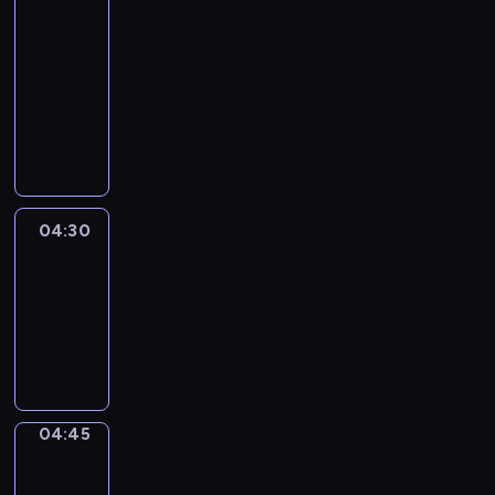
In
Focus
04:15
-
04:30
program
informacyjny
04:30
Le
journal
04:30
-
04:45
program
informacyjny
04:45
Sports
04:45
-