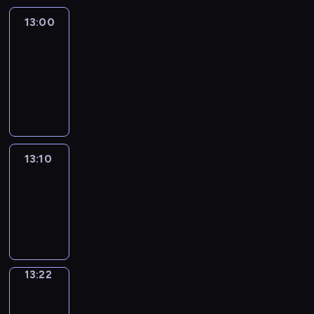
13:00
Le
journal
13:00
-
13:10
program
informacyjny
13:10
ENTR
13:10
-
13:22
program
informacyjny
13:22
Focus
13:22
-