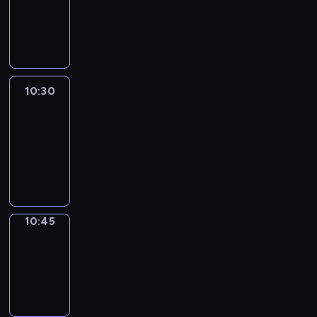
-
10:30
program
informacyjny
10:30
Le
journal
10:30
-
10:45
program
informacyjny
10:45
Focus
10:45
-
10:50
program
informacyjny