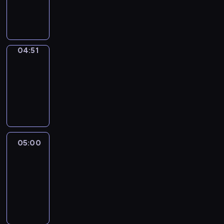
04:51
program
sportowy
04:51
Entre
Nous
04:51
-
05:00
program
informacyjny
05:00
Le
journal
05:00
-
05:15
program
informacyjny