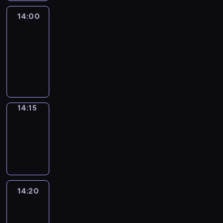
14:00
Le
journal
14:00
-
14:15
program
informacyjny
14:15
Focus
14:15
-
14:20
program
informacyjny
14:20
Entre
Nous
14:20