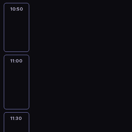
10:50
Sports
10:50
-
11:00
program
sportowy
11:00
Le
journal
11:00
-
11:30
program
informacyjny
11:30
Le
journal
11:30