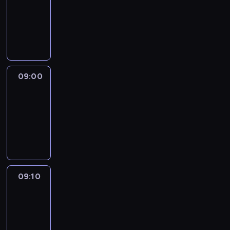
08:51
-
09:00
program
informacyjny
09:00
Le
journal
09:00
-
09:10
program
informacyjny
09:10
Revisited
09:10
-
09:30
program
informacyjny