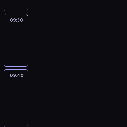
09:30
Le
journal
09:30
-
09:40
program
informacyjny
09:40
Paris
des
Arts
09:40
-
09:55
program
informacyjny