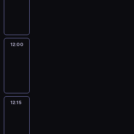
-
12:00
program
informacyjny
12:00
Le
journal
12:00
-
12:15
program
informacyjny
12:15
Talking
Europe
12:15
-
12:30
program