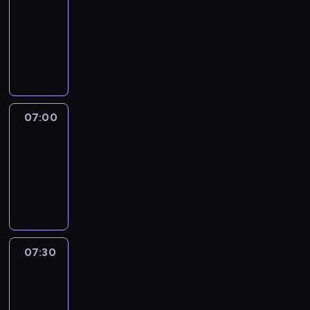
06:50
-
07:00
program
sportowy
07:00
Le
journal
07:00
-
07:30
program
informacyjny
07:30
Le
journal
07:30
-