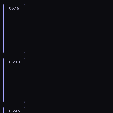
05:15
The
51
Percent
05:15
-
05:30
program
informacyjny
05:30
Le
journal
05:30
-
05:45
program
informacyjny
05:45
Reporters