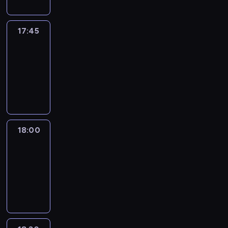
17:45
Talking
Europe
17:45
-
18:00
program
informacyjny
18:00
Le
journal
18:00
-
18:30
program
informacyjny