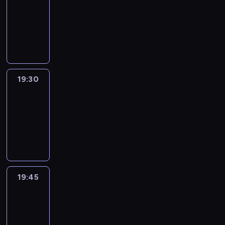
19:15
-
19:30
program
informacyjny
19:30
Le
journal
19:30
-
19:45
program
informacyjny
19:45
French
Connections
19:45
-
20:00
program