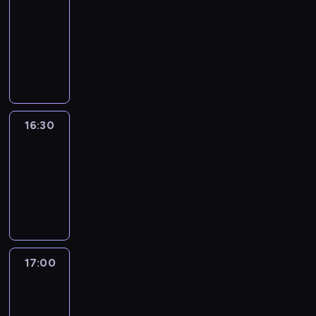
journal
16:00
-
16:30
program
informacyjny
16:30
Le
journal
16:30
-
17:00
program
informacyjny
17:00
Le
journal
17:00
-