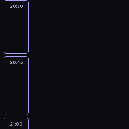
20:30
Le
journal
20:30
-
20:45
program
informacyjny
20:45
People
And
Profit
20:45
-
21:00
program
informacyjny
21:00
Le