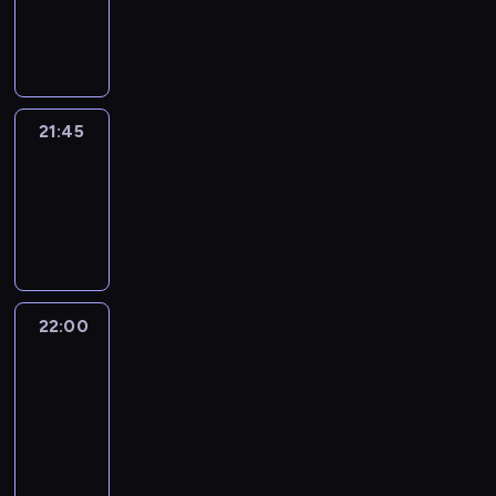
21:45
program
informacyjny
21:45
Arts24
21:45
-
22:00
program
informacyjny
22:00
Le
journal
22:00
-
22:15
program
informacyjny