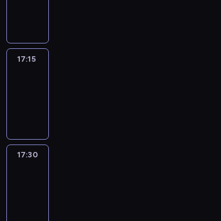
17:15
program
informacyjny
17:15
Talking
Europe
17:15
-
17:30
program
informacyjny
17:30
Le
journal
17:30
-
17:45
program
informacyjny