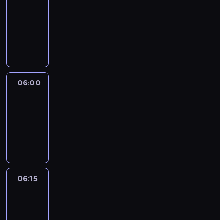
05:45
-
06:00
program
informacyjny
06:00
Le
journal
06:00
-
06:15
program
informacyjny
06:15
Arts24
06:15
-
06:30
program