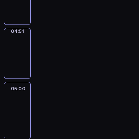
04:51
program
sportowy
04:51
Entre
Nous
04:51
-
05:00
program
informacyjny
05:00
Le
journal
05:00
-
05:15
program
informacyjny