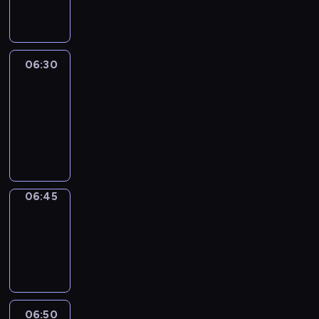
informacyjny
06:30
Le
journal
06:30
-
06:45
program
informacyjny
06:45
Focus
06:45
-
06:50
program
informacyjny
06:50
Sports