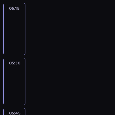
05:15
The
51
Percent
05:15
-
05:30
program
informacyjny
05:30
Le
journal
05:30
-
05:45
program
informacyjny
05:45
Reporters