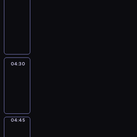
In
Focus
04:15
-
04:30
program
informacyjny
04:30
Le
journal
04:30
-
04:45
program
informacyjny
04:45
Sports
04:45
-