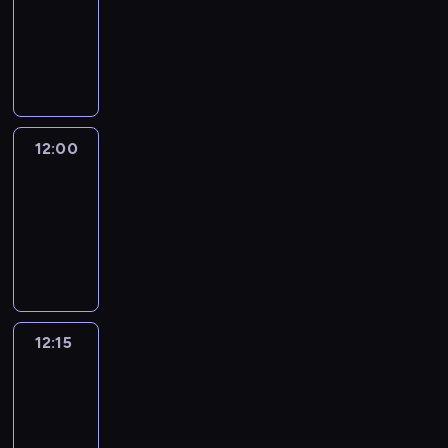
-
12:00
program
informacyjny
12:00
Le
journal
12:00
-
12:15
program
informacyjny
12:15
Talking
Europe
12:15
-
12:30
program