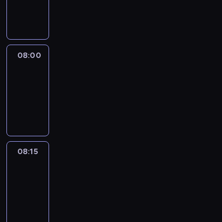
08:00
program
informacyjny
08:00
Le
journal
08:00
-
08:15
program
informacyjny
08:15
People
And
Profit
08:15
-
08:30
program
informacyjny