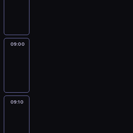
08:51
-
09:00
program
informacyjny
09:00
Le
journal
09:00
-
09:10
program
informacyjny
09:10
Revisited
09:10
-
09:30
program
informacyjny