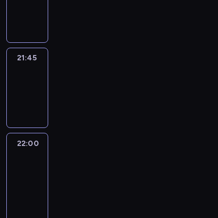
21:45
program
informacyjny
21:45
Arts24
21:45
-
22:00
program
informacyjny
22:00
Le
journal
22:00
-
22:15
program
informacyjny