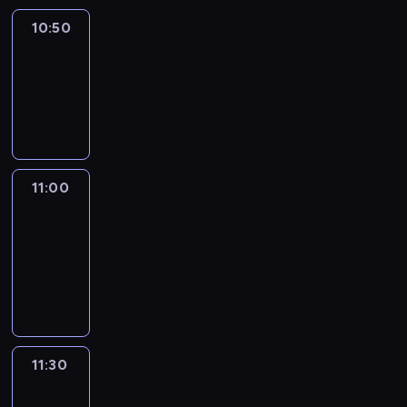
10:50
Sports
10:50
-
11:00
program
sportowy
11:00
Le
journal
11:00
-
11:30
program
informacyjny
11:30
Le
journal
11:30