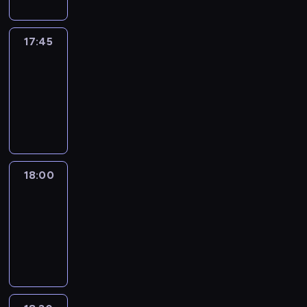
17:45
Talking
Europe
17:45
-
18:00
program
informacyjny
18:00
Le
journal
18:00
-
18:30
program
informacyjny