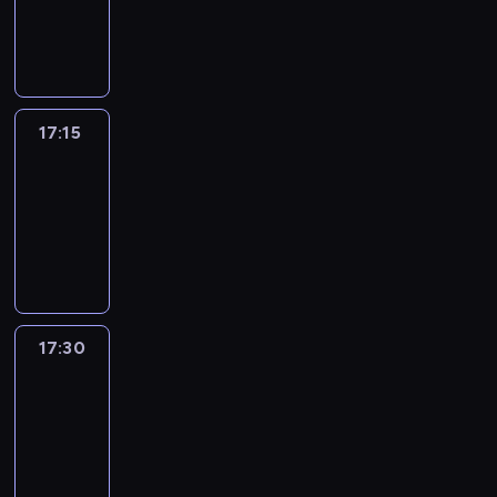
17:15
program
informacyjny
17:15
Talking
Europe
17:15
-
17:30
program
informacyjny
17:30
Le
journal
17:30
-
17:45
program
informacyjny