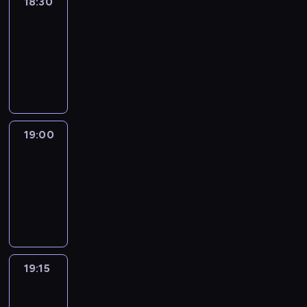
18:30
Le
journal
18:30
-
19:00
program
informacyjny
19:00
Le
journal
19:00
-
19:15
program
informacyjny
19:15
The
51
Percent