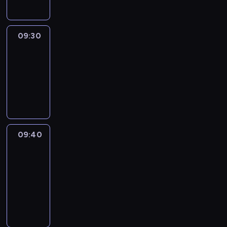
09:30
Le
journal
09:30
-
09:40
program
informacyjny
09:40
Paris
des
Arts
09:40
-
09:55
program
informacyjny