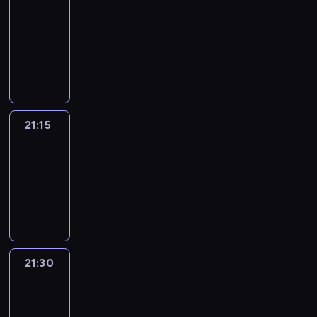
journal
21:00
-
21:15
program
informacyjny
21:15
Sport
Saturday
21:15
-
21:30
program
sportowy
21:30
Le
journal
21:30
-