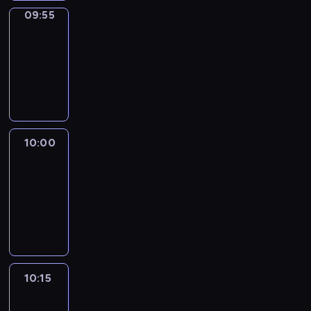
09:55
Short
Cuts
09:55
-
10:00
program
informacyjny
10:00
Le
journal
10:00
-
10:15
program
informacyjny
10:15
Arts24
10:15