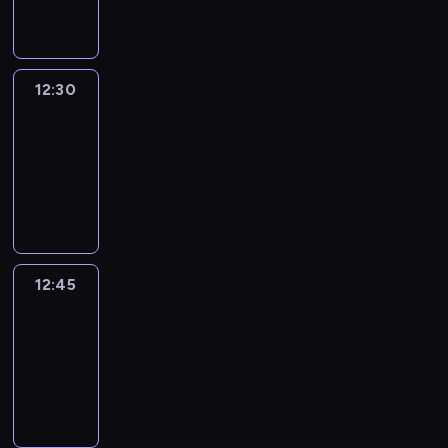
informacyjny
12:30
Le
journal
12:30
-
12:45
program
informacyjny
12:45
Talking
Europe
12:45
-
13:00
program
informacyjny