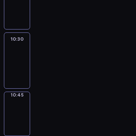
-
10:30
program
informacyjny
10:30
Le
journal
10:30
-
10:45
program
informacyjny
10:45
Focus
10:45
-
10:50
program
informacyjny