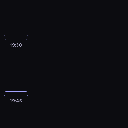
19:15
-
19:30
program
informacyjny
19:30
Le
journal
19:30
-
19:45
program
informacyjny
19:45
French
Connections
19:45
-
20:00
program