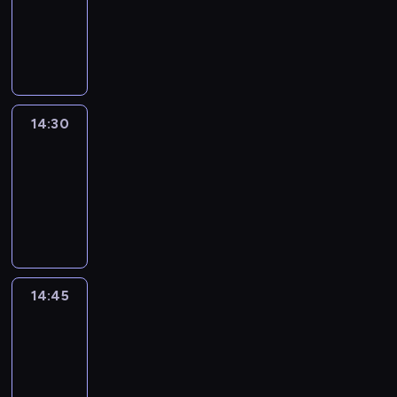
-
14:30
program
informacyjny
14:30
Le
journal
14:30
-
14:45
program
informacyjny
14:45
Arts24
14:45
-
15:00
program
informacyjny