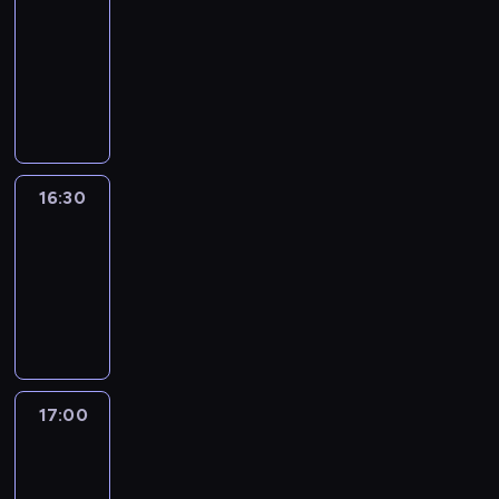
journal
16:00
-
16:30
program
informacyjny
16:30
Le
journal
16:30
-
17:00
program
informacyjny
17:00
Le
journal
17:00
-