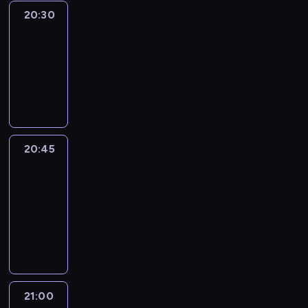
20:30
Le
journal
20:30
-
20:45
program
informacyjny
20:45
People
And
Profit
20:45
-
21:00
program
informacyjny
21:00
Le