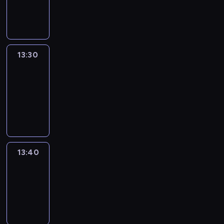
13:30
program
informacyjny
13:30
Le
journal
13:30
-
13:40
program
informacyjny
13:40
Revisited
13:40
-
14:00
program
informacyjny