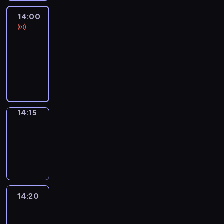
14:00
Le
journal
14:00
-
14:15
program
informacyjny
14:15
Focus
14:15
-
14:20
program
informacyjny
14:20
Entre
Nous
14:20