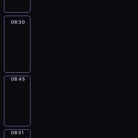
08:30
Le
journal
08:30
-
08:45
program
informacyjny
08:45
The
Observers
08:45
-
08:51
program
informacyjny
08:51
Focus