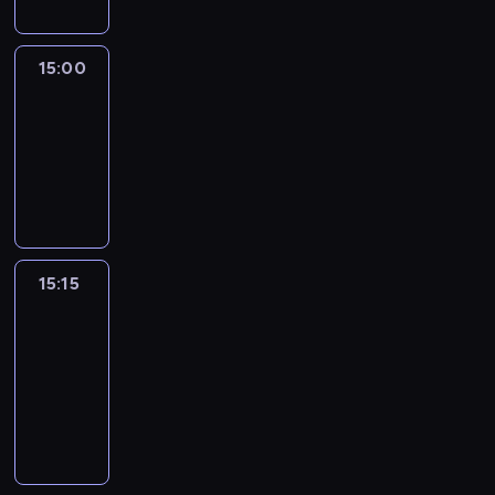
15:00
Le
journal
15:00
-
15:15
program
informacyjny
15:15
France
In
Focus
15:15
-
15:30
program
informacyjny