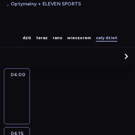
,
Optymalny + ELEVEN SPORTS
dziś
teraz
rano
wieczorem
cały dzień
04:00
Le
journal
04:00
-
04:15
program
informacyjny
04:15
France