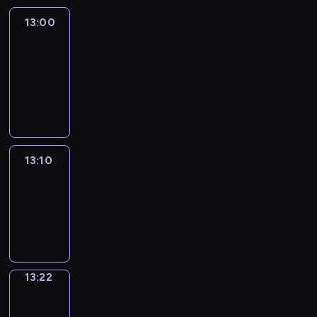
13:00
Le
journal
13:00
-
13:10
program
informacyjny
13:10
ENTR
13:10
-
13:22
program
informacyjny
13:22
Focus
13:22
-