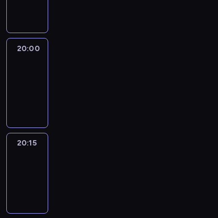
informacyjny
20:00
Le
journal
20:00
-
20:15
program
informacyjny
20:15
Reporters
20:15
-
20:30
program
informacyjny