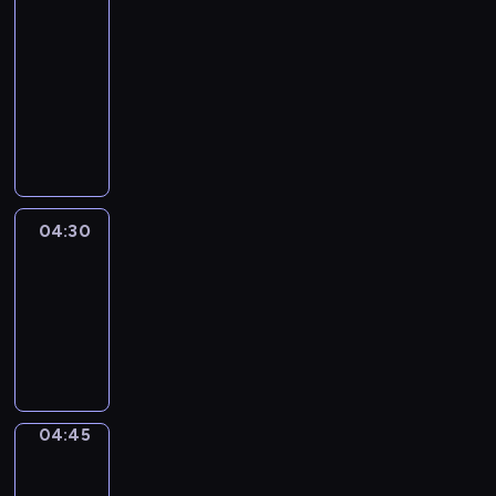
51
Percent
04:15
-
04:30
program
informacyjny
04:30
Le
journal
04:30
-
04:45
program
informacyjny
04:45
Focus
04:45
-