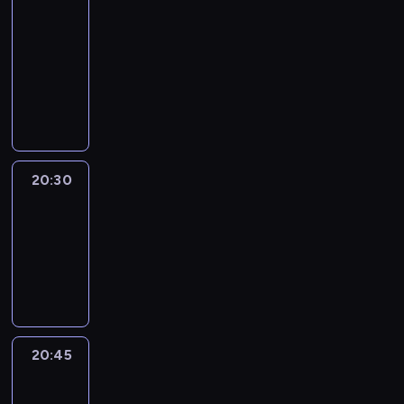
In
Focus
20:15
-
20:30
program
informacyjny
20:30
Le
journal
20:30
-
20:45
program
informacyjny
20:45
Eye
on
Africa