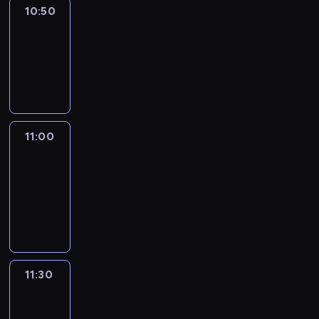
10:50
Sports
10:50
-
11:00
program
sportowy
11:00
Le
journal
11:00
-
11:30
program
informacyjny
11:30
Le
journal
11:30