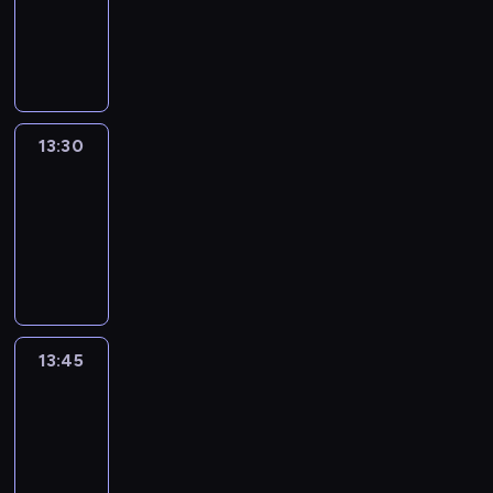
-
13:30
program
informacyjny
13:30
Le
journal
13:30
-
13:45
program
informacyjny
13:45
France
In
Focus
13:45
-
14:00
program