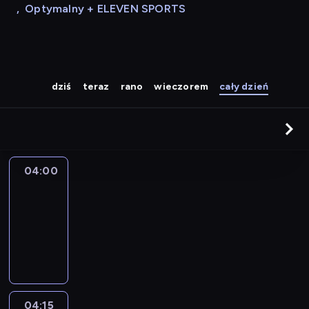
,
Optymalny + ELEVEN SPORTS
dziś
teraz
rano
wieczorem
cały dzień
04:00
Le
journal
04:00
-
04:15
program
informacyjny
04:15
The