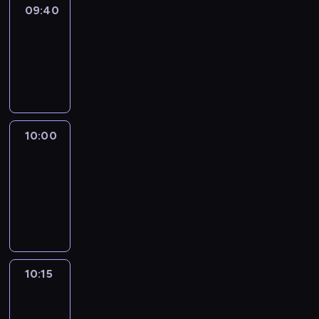
09:40
Revisited
09:40
-
10:00
program
informacyjny
10:00
Le
journal
10:00
-
10:15
program
informacyjny
10:15
Arts24
10:15
-