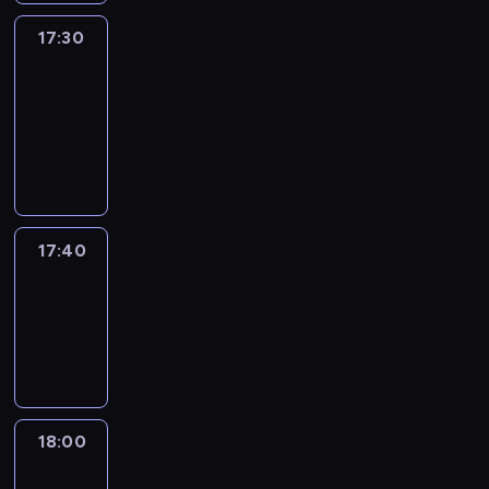
17:30
Le
journal
17:30
-
17:40
program
informacyjny
17:40
Revisited
17:40
-
18:00
program
informacyjny
18:00
Le
journal