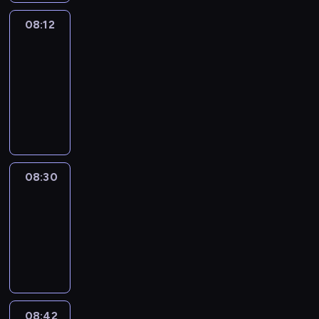
08:12
Paris
des
Arts
08:12
-
08:30
program
informacyjny
08:30
Le
journal
08:30
-
08:42
program
informacyjny
08:42
ENTR