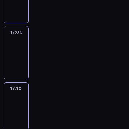
17:00
program
informacyjny
17:00
Le
journal
17:00
-
17:10
program
informacyjny
17:10
Reporters
17:10
-
17:30
program
informacyjny