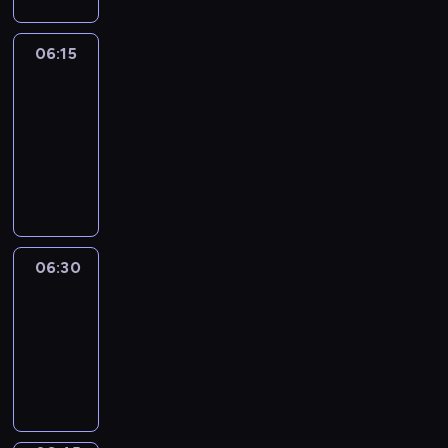
06:15
France
In
Focus
06:15
-
06:30
program
informacyjny
06:30
Le
journal
06:30
-
06:45
program
informacyjny