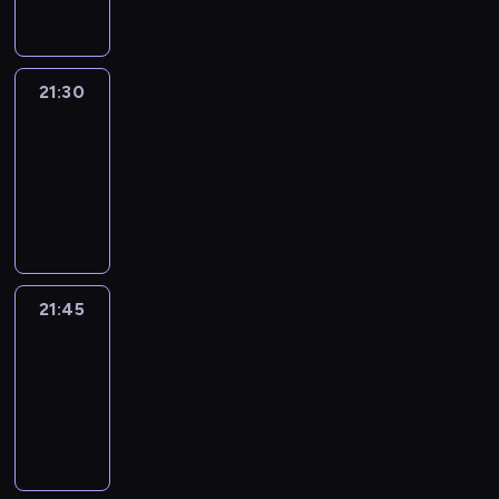
21:30
Le
journal
21:30
-
21:45
program
informacyjny
21:45
French
Connections
21:45
-
22:00
program
informacyjny