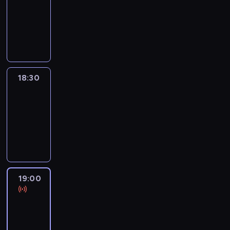
18:00
-
18:30
program
informacyjny
18:30
Le
journal
18:30
-
19:00
program
informacyjny
19:00
Le
journal
19:00
-
19:15
program