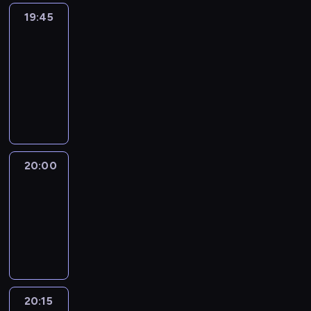
19:45
Eye
on
Africa
19:45
-
20:00
program
informacyjny
20:00
Le
journal
20:00
-
20:15
program
informacyjny
20:15
France