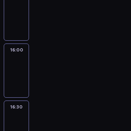
15:50
-
16:00
program
informacyjny
16:00
Le
journal
16:00
-
16:30
program
informacyjny
16:30
Le
journal
16:30
-