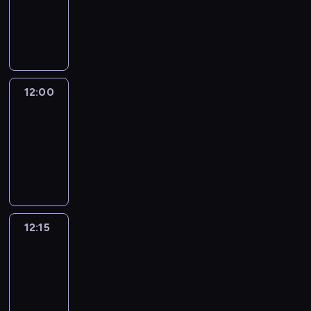
-
12:00
program
informacyjny
12:00
Le
journal
12:00
-
12:15
program
informacyjny
12:15
French
Connections
12:15
-
12:30
program
informacyjny