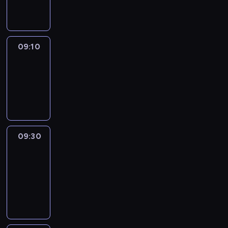
informacyjny
09:10
Reporters
09:10
-
09:30
program
informacyjny
09:30
Le
journal
09:30
-
09:40
program
informacyjny