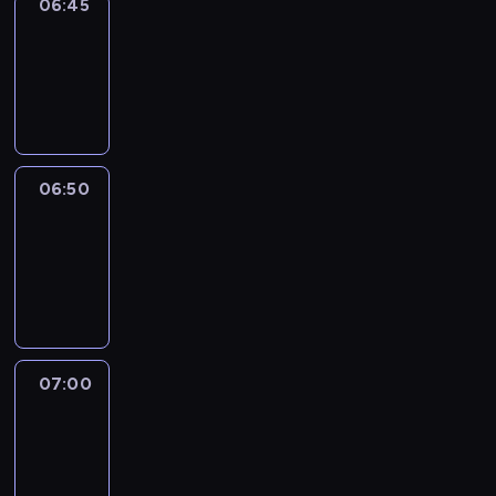
06:45
Focus
06:45
-
06:50
program
informacyjny
06:50
Sports
06:50
-
07:00
program
sportowy
07:00
Le
journal
07:00
-
07:30
program