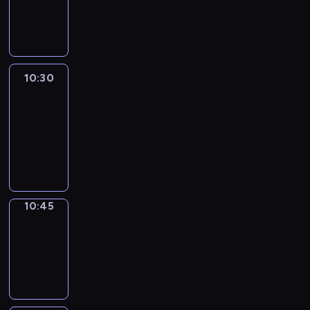
10:30
program
informacyjny
10:30
Le
journal
10:30
-
10:45
program
informacyjny
10:45
Focus
10:45
-
10:50
program
informacyjny