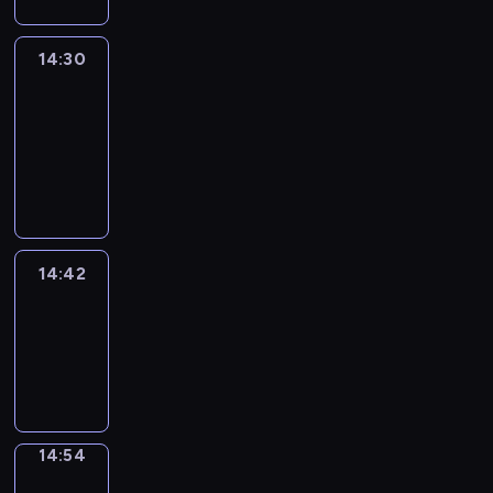
14:30
Le
journal
14:30
-
14:42
program
informacyjny
14:42
ENTR
14:42
-
14:54
program
informacyjny
14:54
Short
Cuts