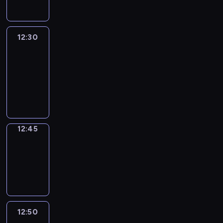
12:30
Le
journal
12:30
-
12:45
program
informacyjny
12:45
Focus
12:45
-
12:50
program
informacyjny
12:50
Entre
Nous