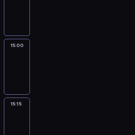
14:54
-
15:00
program
informacyjny
15:00
Le
journal
15:00
-
15:15
program
informacyjny
15:15
Arts24
15:15
-
15:30
program
informacyjny