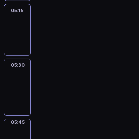
05:15
Reporters
05:15
-
05:30
program
informacyjny
05:30
Le
journal
05:30
-
05:45
program
informacyjny
05:45
Focus
05:45
-