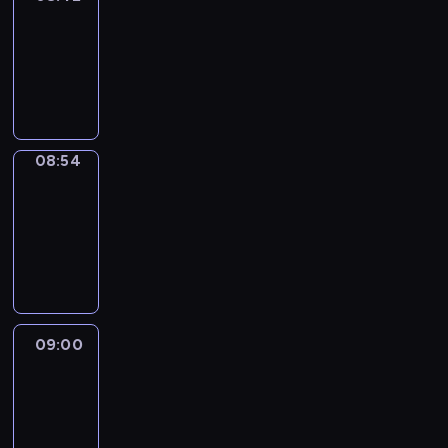
08:42
-
08:54
program
informacyjny
08:54
Short
Cuts
08:54
-
09:00
program
informacyjny
09:00
Le
journal
09:00
-
09:10
program