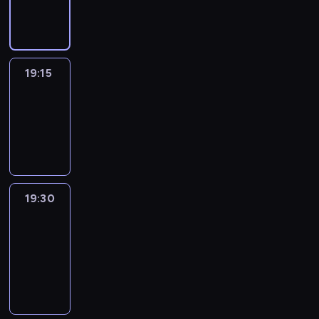
informacyjny
19:15
Arts24
19:15
-
19:30
program
informacyjny
19:30
Le
journal
19:30
-
19:45
program
informacyjny