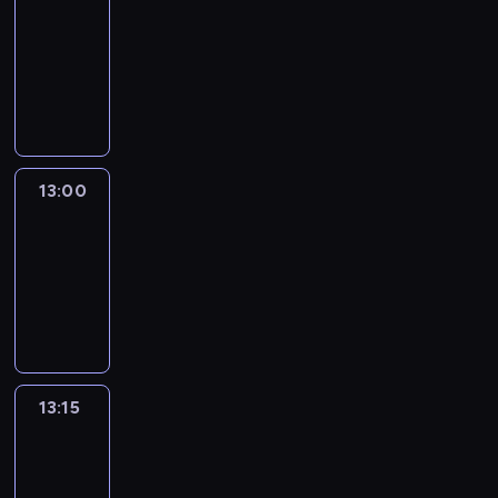
12:50
-
13:00
program
informacyjny
13:00
Le
journal
13:00
-
13:15
program
informacyjny
13:15
The
51
Percent
13:15