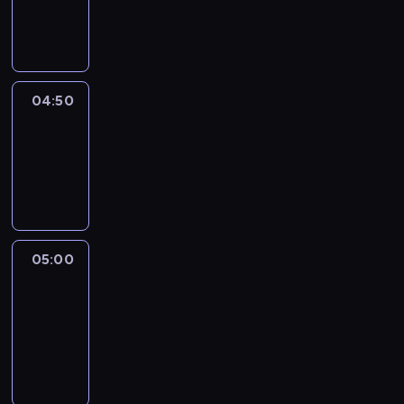
04:50
program
informacyjny
04:50
Sports
04:50
-
05:00
program
sportowy
05:00
Le
journal
05:00
-
05:15
program
informacyjny