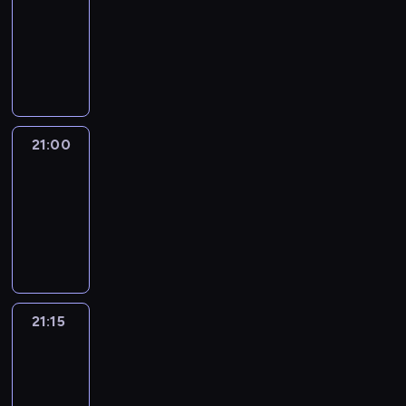
20:45
-
21:00
program
informacyjny
21:00
Le
journal
21:00
-
21:15
program
informacyjny
21:15
Reporters
21:15
-
21:30
program
informacyjny