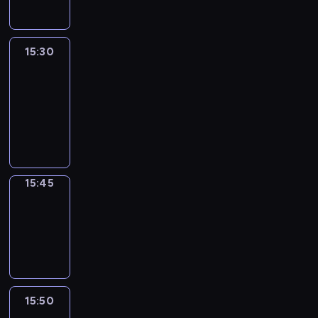
15:30
Le
journal
15:30
-
15:45
program
informacyjny
15:45
Focus
15:45
-
15:50
program
informacyjny
15:50
French
Connections