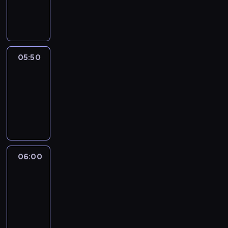
05:50
program
informacyjny
05:50
French
Connections
05:50
-
06:00
program
informacyjny
06:00
Le
journal
06:00
-
06:15
program
informacyjny