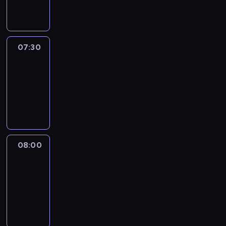
informacyjny
07:30
Le
journal
07:30
-
08:00
program
informacyjny
08:00
Le
journal
08:00
-
08:12
program
informacyjny