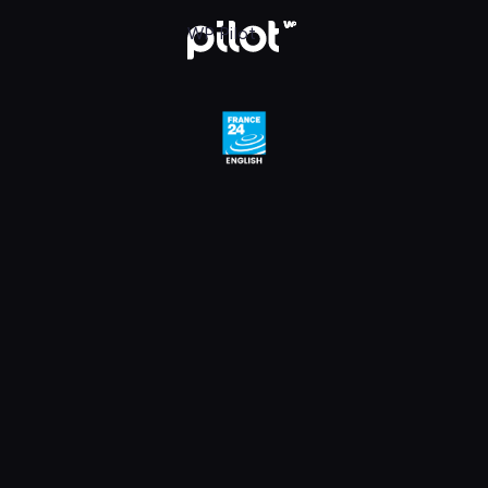
e 24 English HD, Oglądaj w WP Pilot
WP Pilot