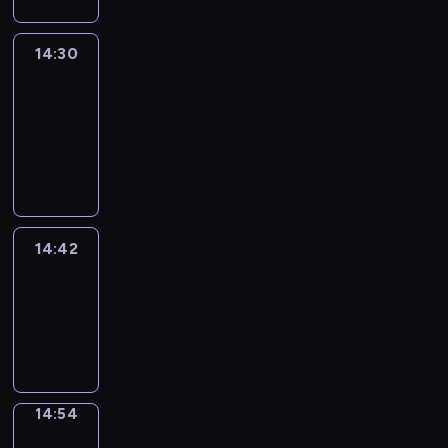
14:30
Le
journal
14:30
-
14:42
program
informacyjny
14:42
ENTR
14:42
-
14:54
program
informacyjny
14:54
Short
Cuts