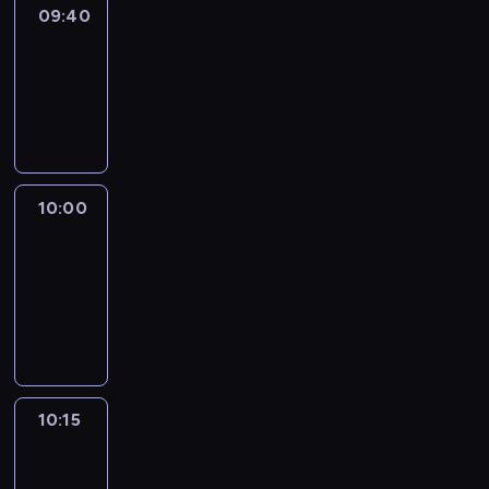
09:40
Revisited
09:40
-
10:00
program
informacyjny
10:00
Le
journal
10:00
-
10:15
program
informacyjny
10:15
Arts24
10:15
-