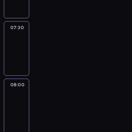
informacyjny
07:30
Le
journal
07:30
-
08:00
program
informacyjny
08:00
Le
journal
08:00
-
08:12
program
informacyjny