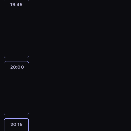
19:45
Eye
on
Africa
19:45
-
20:00
program
informacyjny
20:00
Le
journal
20:00
-
20:15
program
informacyjny
20:15
France
In