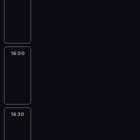
15:50
-
16:00
program
informacyjny
16:00
Le
journal
16:00
-
16:30
program
informacyjny
16:30
Le
journal
16:30
-