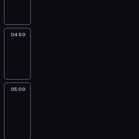
04:50
program
informacyjny
04:50
Sports
04:50
-
05:00
program
sportowy
05:00
Le
journal
05:00
-
05:15
program
informacyjny