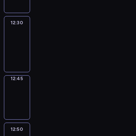
12:30
Le
journal
12:30
-
12:45
program
informacyjny
12:45
Focus
12:45
-
12:50
program
informacyjny
12:50
Entre
Nous