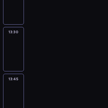
-
13:30
program
informacyjny
13:30
Le
journal
13:30
-
13:45
program
informacyjny
13:45
France
In
Focus
13:45
-
14:00
program