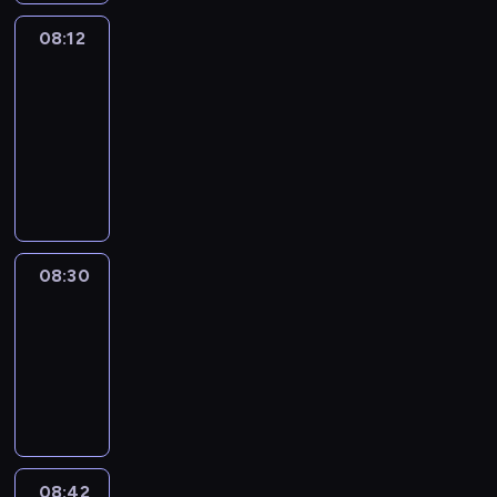
08:12
Paris
des
Arts
08:12
-
08:30
program
informacyjny
08:30
Le
journal
08:30
-
08:42
program
informacyjny
08:42
ENTR