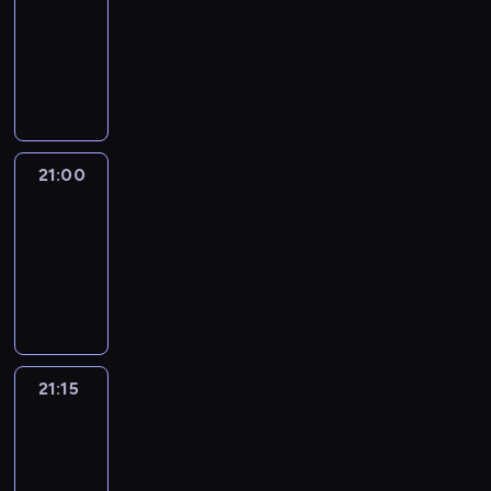
20:45
-
21:00
program
informacyjny
21:00
Le
journal
21:00
-
21:15
program
informacyjny
21:15
Reporters
21:15
-
21:30
program
informacyjny