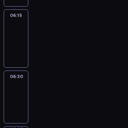
06:15
France
In
Focus
06:15
-
06:30
program
informacyjny
06:30
Le
journal
06:30
-
06:45
program
informacyjny