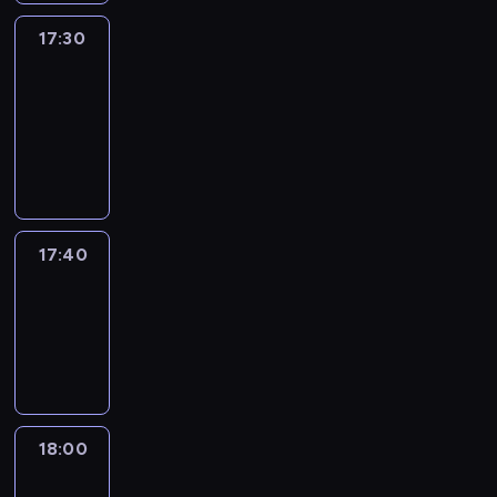
17:30
Le
journal
17:30
-
17:40
program
informacyjny
17:40
Revisited
17:40
-
18:00
program
informacyjny
18:00
Le
journal