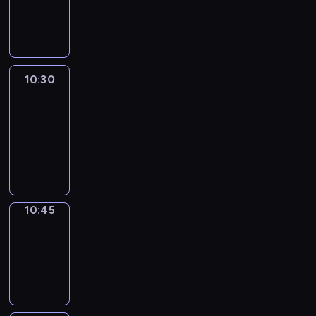
10:30
program
informacyjny
10:30
Le
journal
10:30
-
10:45
program
informacyjny
10:45
Focus
10:45
-
10:50
program
informacyjny