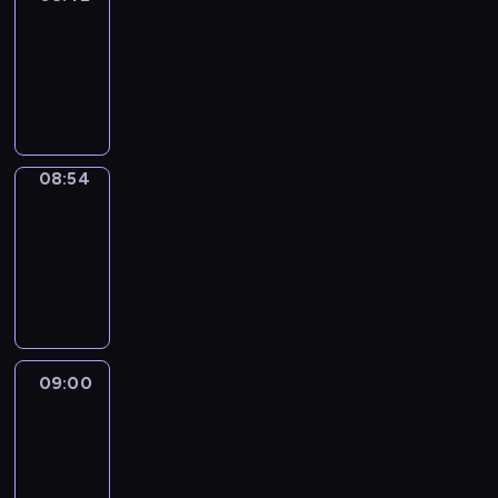
08:42
-
08:54
program
informacyjny
08:54
Short
Cuts
08:54
-
09:00
program
informacyjny
09:00
Le
journal
09:00
-
09:10
program