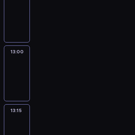
12:50
-
13:00
program
informacyjny
13:00
Le
journal
13:00
-
13:15
program
informacyjny
13:15
The
51
Percent
13:15