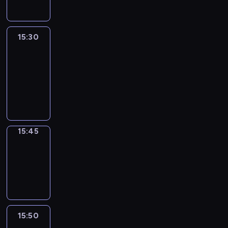
15:30
Le
journal
15:30
-
15:45
program
informacyjny
15:45
Focus
15:45
-
15:50
program
informacyjny
15:50
French
Connections