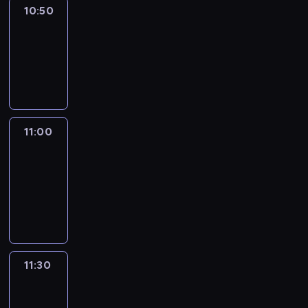
10:50
Sports
10:50
-
11:00
program
sportowy
11:00
Le
journal
11:00
-
11:30
program
informacyjny
11:30
Le
journal
11:30