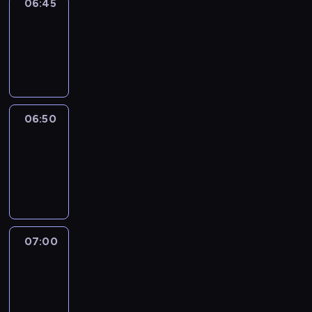
06:45
Focus
06:45
-
06:50
program
informacyjny
06:50
Sports
06:50
-
07:00
program
sportowy
07:00
Le
journal
07:00
-
07:30
program