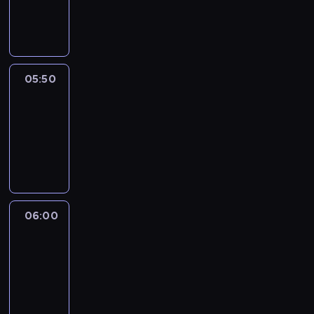
05:50
program
informacyjny
05:50
French
Connections
05:50
-
06:00
program
informacyjny
06:00
Le
journal
06:00
-
06:15
program
informacyjny