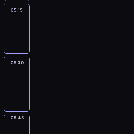
05:15
Reporters
05:15
-
05:30
program
informacyjny
05:30
Le
journal
05:30
-
05:45
program
informacyjny
05:45
Focus
05:45
-