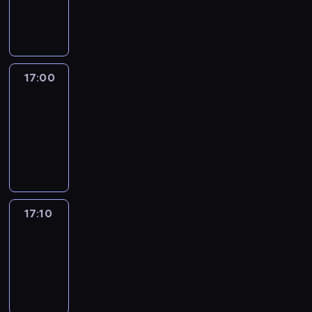
17:00
program
informacyjny
17:00
Le
journal
17:00
-
17:10
program
informacyjny
17:10
Reporters
17:10
-
17:30
program
informacyjny