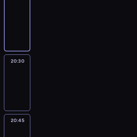
Focus
20:15
-
20:30
program
informacyjny
20:30
Le
journal
20:30
-
20:45
program
informacyjny
20:45
Eye
on
Africa