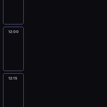
-
12:00
program
informacyjny
12:00
Le
journal
12:00
-
12:15
program
informacyjny
12:15
French
Connections
12:15
-
12:30
program
informacyjny