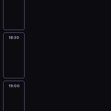
18:00
-
18:30
program
informacyjny
18:30
Le
journal
18:30
-
19:00
program
informacyjny
19:00
Le
journal
19:00
-
19:15
program