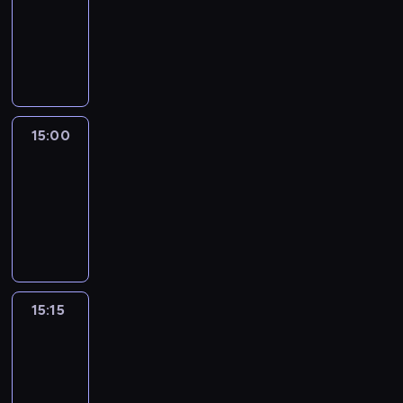
14:54
-
15:00
program
informacyjny
15:00
Le
journal
15:00
-
15:15
program
informacyjny
15:15
Arts24
15:15
-
15:30
program
informacyjny