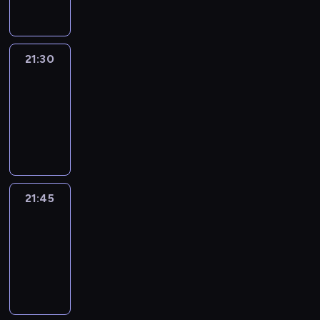
21:30
Le
journal
21:30
-
21:45
program
informacyjny
21:45
French
Connections
21:45
-
22:00
program
informacyjny