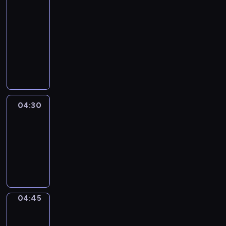
51
Percent
04:15
-
04:30
program
informacyjny
04:30
Le
journal
04:30
-
04:45
program
informacyjny
04:45
Focus
04:45
-