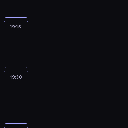
informacyjny
19:15
Arts24
19:15
-
19:30
program
informacyjny
19:30
Le
journal
19:30
-
19:45
program
informacyjny