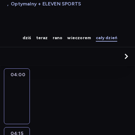
,
Optymalny + ELEVEN SPORTS
dziś
teraz
rano
wieczorem
cały dzień
04:00
Le
journal
04:00
-
04:15
program
informacyjny
04:15
The