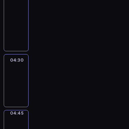
51
Percent
04:15
-
04:30
program
informacyjny
04:30
Le
journal
04:30
-
04:45
program
informacyjny
04:45
Focus
04:45
-