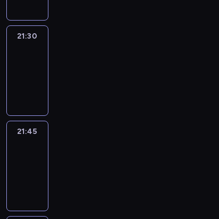
21:30
Le
journal
21:30
-
21:45
program
informacyjny
21:45
French
Connections
21:45
-
22:00
program
informacyjny