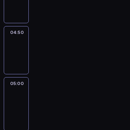
04:50
program
informacyjny
04:50
Sports
04:50
-
05:00
program
sportowy
05:00
Le
journal
05:00
-
05:15
program
informacyjny