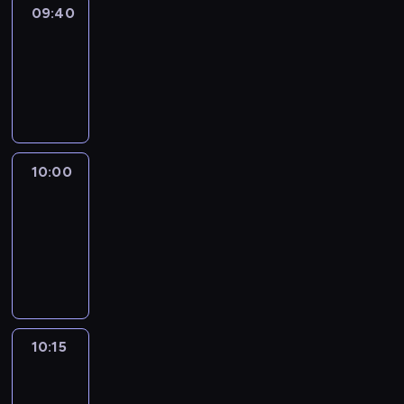
09:40
Revisited
09:40
-
10:00
program
informacyjny
10:00
Le
journal
10:00
-
10:15
program
informacyjny
10:15
Arts24
10:15
-