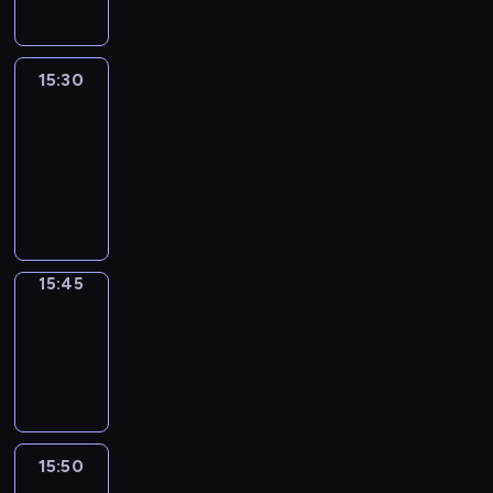
15:30
Le
journal
15:30
-
15:45
program
informacyjny
15:45
Focus
15:45
-
15:50
program
informacyjny
15:50
French
Connections