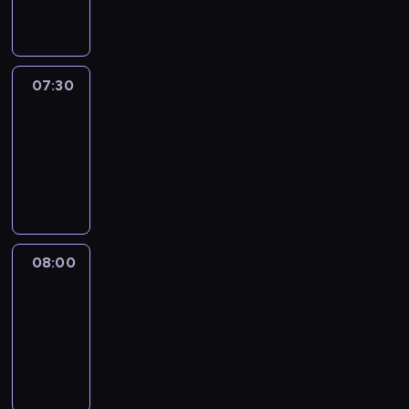
informacyjny
07:30
Le
journal
07:30
-
08:00
program
informacyjny
08:00
Le
journal
08:00
-
08:12
program
informacyjny