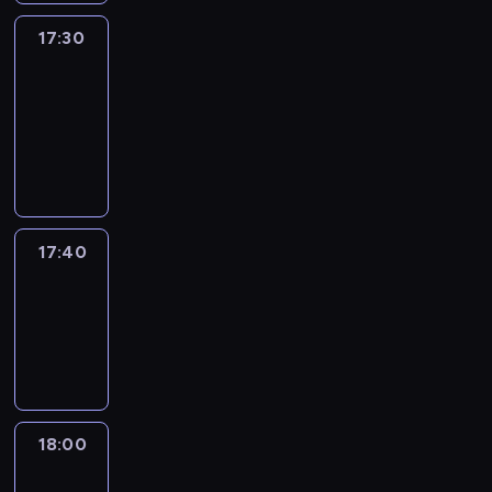
17:30
Le
journal
17:30
-
17:40
program
informacyjny
17:40
Revisited
17:40
-
18:00
program
informacyjny
18:00
Le
journal