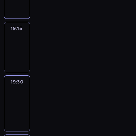
informacyjny
19:15
Arts24
19:15
-
19:30
program
informacyjny
19:30
Le
journal
19:30
-
19:45
program
informacyjny