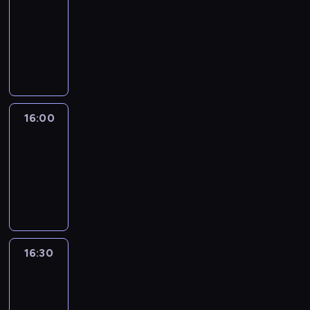
15:50
-
16:00
program
informacyjny
16:00
Le
journal
16:00
-
16:30
program
informacyjny
16:30
Le
journal
16:30
-