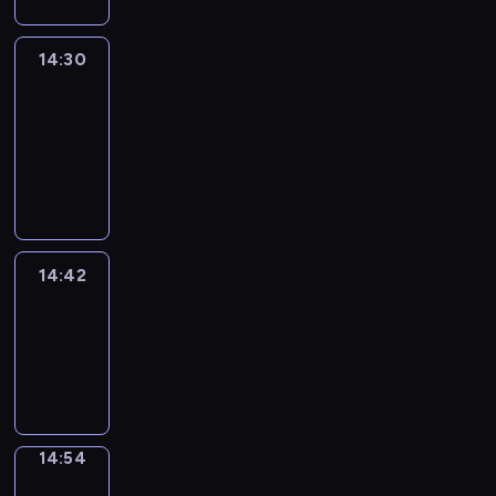
14:30
Le
journal
14:30
-
14:42
program
informacyjny
14:42
ENTR
14:42
-
14:54
program
informacyjny
14:54
Short
Cuts