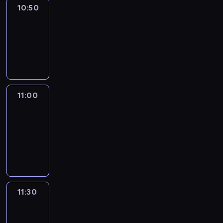
10:50
Sports
10:50
-
11:00
program
sportowy
11:00
Le
journal
11:00
-
11:30
program
informacyjny
11:30
Le
journal
11:30