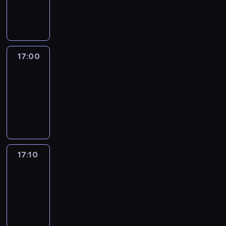
17:00
program
informacyjny
17:00
Le
journal
17:00
-
17:10
program
informacyjny
17:10
Reporters
17:10
-
17:30
program
informacyjny