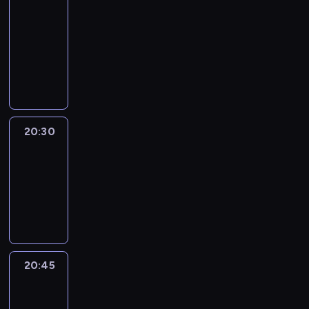
Focus
20:15
-
20:30
program
informacyjny
20:30
Le
journal
20:30
-
20:45
program
informacyjny
20:45
Eye
on
Africa