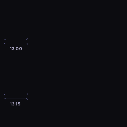
12:50
-
13:00
program
informacyjny
13:00
Le
journal
13:00
-
13:15
program
informacyjny
13:15
The
51
Percent
13:15