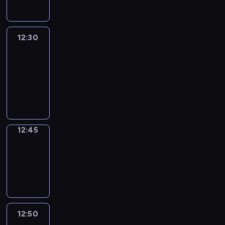
12:30
Le
journal
12:30
-
12:45
program
informacyjny
12:45
Focus
12:45
-
12:50
program
informacyjny
12:50
Entre
Nous