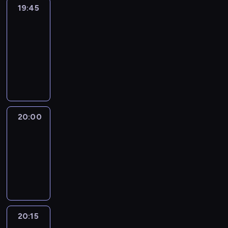
19:45
Eye
on
Africa
19:45
-
20:00
program
informacyjny
20:00
Le
journal
20:00
-
20:15
program
informacyjny
20:15
France
In