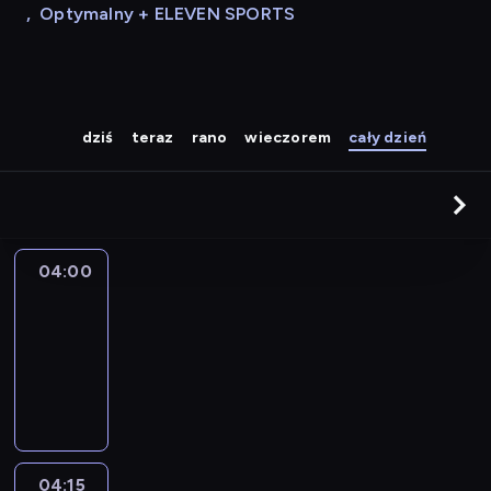
,
Optymalny + ELEVEN SPORTS
dziś
teraz
rano
wieczorem
cały dzień
04:00
Le
journal
04:00
-
04:15
program
informacyjny
04:15
The