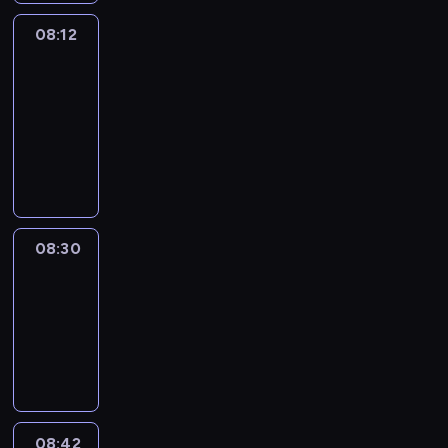
08:12
Paris
des
Arts
08:12
-
08:30
program
informacyjny
08:30
Le
journal
08:30
-
08:42
program
informacyjny
08:42
ENTR