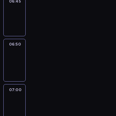
06:45
Focus
06:45
-
06:50
program
informacyjny
06:50
Sports
06:50
-
07:00
program
sportowy
07:00
Le
journal
07:00
-
07:30
program