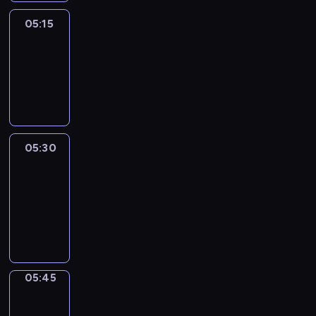
05:15
Reporters
05:15
-
05:30
program
informacyjny
05:30
Le
journal
05:30
-
05:45
program
informacyjny
05:45
Focus
05:45
-