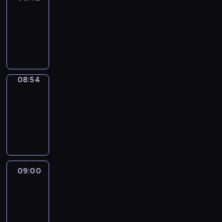
08:42
-
08:54
program
informacyjny
08:54
Short
Cuts
08:54
-
09:00
program
informacyjny
09:00
Le
journal
09:00
-
09:10
program