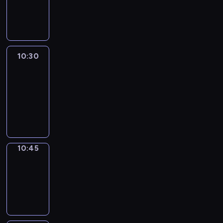
10:30
program
informacyjny
10:30
Le
journal
10:30
-
10:45
program
informacyjny
10:45
Focus
10:45
-
10:50
program
informacyjny