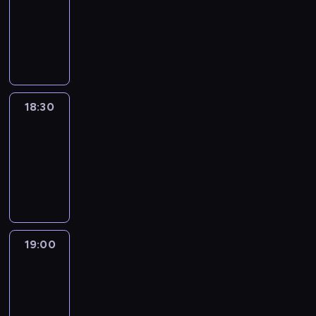
18:00
-
18:30
program
informacyjny
18:30
Le
journal
18:30
-
19:00
program
informacyjny
19:00
Le
journal
19:00
-
19:15
program