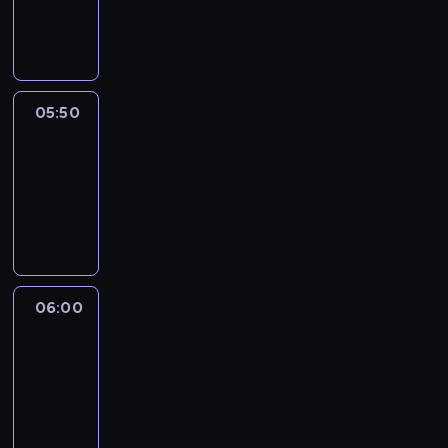
05:50
program
informacyjny
05:50
French
Connections
05:50
-
06:00
program
informacyjny
06:00
Le
journal
06:00
-
06:15
program
informacyjny