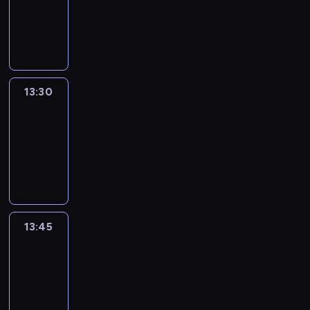
-
13:30
program
informacyjny
13:30
Le
journal
13:30
-
13:45
program
informacyjny
13:45
France
In
Focus
13:45
-
14:00
program