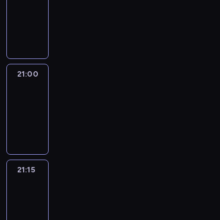
20:45
-
21:00
program
informacyjny
21:00
Le
journal
21:00
-
21:15
program
informacyjny
21:15
Reporters
21:15
-
21:30
program
informacyjny