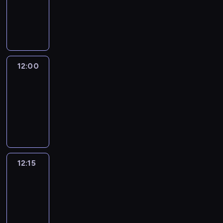
-
12:00
program
informacyjny
12:00
Le
journal
12:00
-
12:15
program
informacyjny
12:15
French
Connections
12:15
-
12:30
program
informacyjny