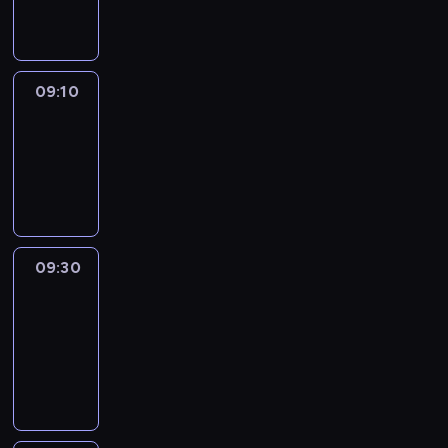
informacyjny
09:10
Reporters
09:10
-
09:30
program
informacyjny
09:30
Le
journal
09:30
-
09:40
program
informacyjny