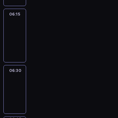
06:15
France
In
Focus
06:15
-
06:30
program
informacyjny
06:30
Le
journal
06:30
-
06:45
program
informacyjny