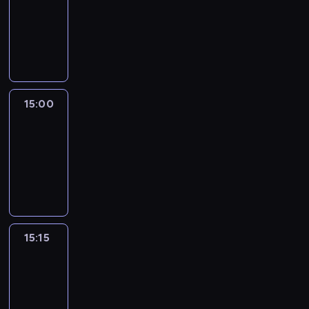
14:54
-
15:00
program
informacyjny
15:00
Le
journal
15:00
-
15:15
program
informacyjny
15:15
Arts24
15:15
-
15:30
program
informacyjny