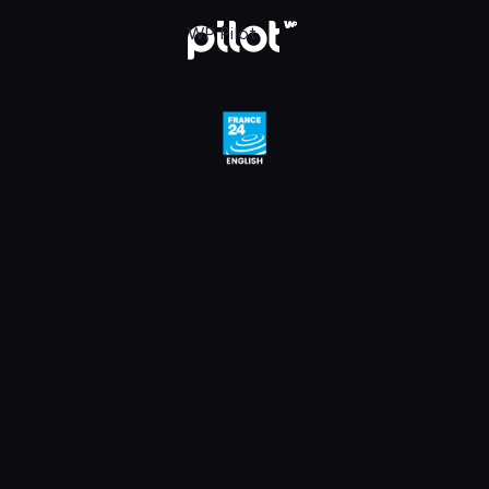
e 24 English HD, Oglądaj w WP Pilot
WP Pilot