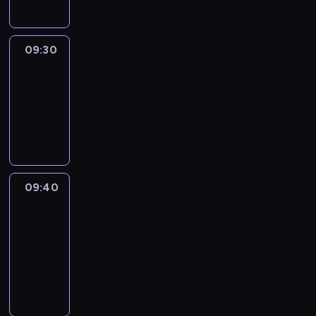
09:30
Le
journal
09:30
-
09:40
program
informacyjny
09:40
Paris
des
Arts
09:40
-
09:55
program
informacyjny