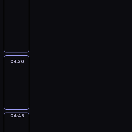
In
Focus
04:15
-
04:30
program
informacyjny
04:30
Le
journal
04:30
-
04:45
program
informacyjny
04:45
Sports
04:45
-