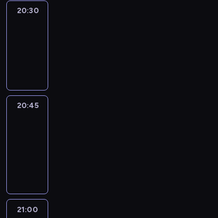
20:30
Le
journal
20:30
-
20:45
program
informacyjny
20:45
People
And
Profit
20:45
-
21:00
program
informacyjny
21:00
Le