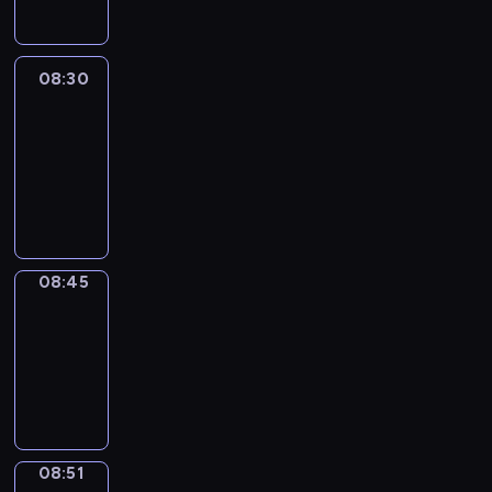
08:30
Le
journal
08:30
-
08:45
program
informacyjny
08:45
The
Observers
08:45
-
08:51
program
informacyjny
08:51
Focus