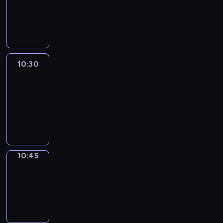
-
10:30
program
informacyjny
10:30
Le
journal
10:30
-
10:45
program
informacyjny
10:45
Focus
10:45
-
10:50
program
informacyjny