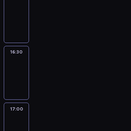
journal
16:00
-
16:30
program
informacyjny
16:30
Le
journal
16:30
-
17:00
program
informacyjny
17:00
Le
journal
17:00
-