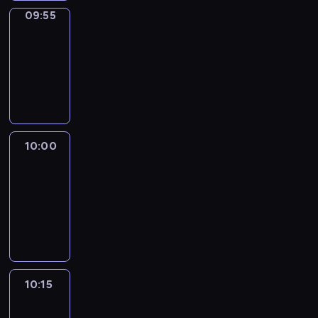
09:55
Short
Cuts
09:55
-
10:00
program
informacyjny
10:00
Le
journal
10:00
-
10:15
program
informacyjny
10:15
Arts24
10:15