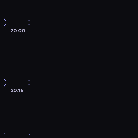
informacyjny
20:00
Le
journal
20:00
-
20:15
program
informacyjny
20:15
Reporters
20:15
-
20:30
program
informacyjny