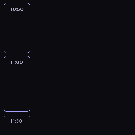
10:50
Sports
10:50
-
11:00
program
sportowy
11:00
Le
journal
11:00
-
11:30
program
informacyjny
11:30
Le
journal
11:30