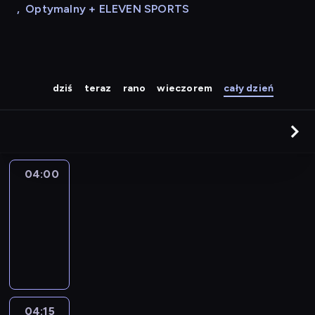
,
Optymalny + ELEVEN SPORTS
dziś
teraz
rano
wieczorem
cały dzień
04:00
Le
journal
04:00
-
04:15
program
informacyjny
04:15
France