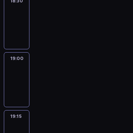
18:30
Le
journal
18:30
-
19:00
program
informacyjny
19:00
Le
journal
19:00
-
19:15
program
informacyjny
19:15
The
51
Percent