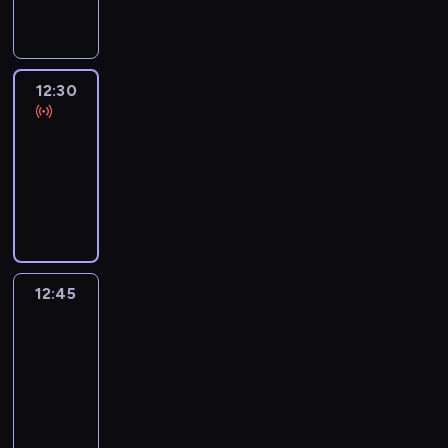
informacyjny
12:30
Le
journal
12:30
-
12:45
program
informacyjny
12:45
Talking
Europe
12:45
-
13:00
program
informacyjny