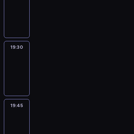
19:15
-
19:30
program
informacyjny
19:30
Le
journal
19:30
-
19:45
program
informacyjny
19:45
French
Connections
19:45
-
20:00
program