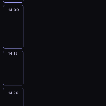
14:00
Le
journal
14:00
-
14:15
program
informacyjny
14:15
Focus
14:15
-
14:20
program
informacyjny
14:20
Entre
Nous
14:20