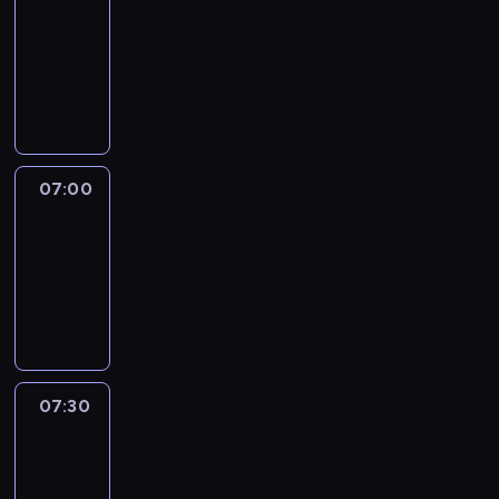
06:50
-
07:00
program
sportowy
07:00
Le
journal
07:00
-
07:30
program
informacyjny
07:30
Le
journal
07:30
-