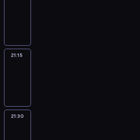
journal
21:00
-
21:15
program
informacyjny
21:15
Sport
Saturday
21:15
-
21:30
program
sportowy
21:30
Le
journal
21:30
-