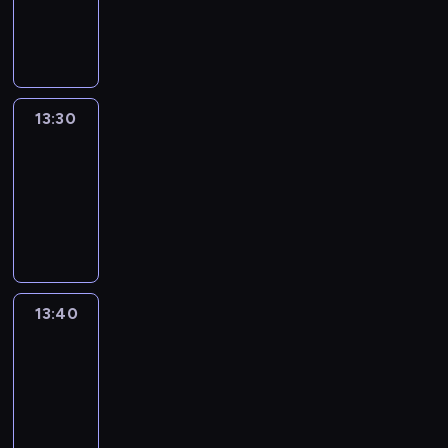
-
13:30
program
informacyjny
13:30
Le
journal
13:30
-
13:40
program
informacyjny
13:40
Revisited
13:40
-
14:00
program
informacyjny