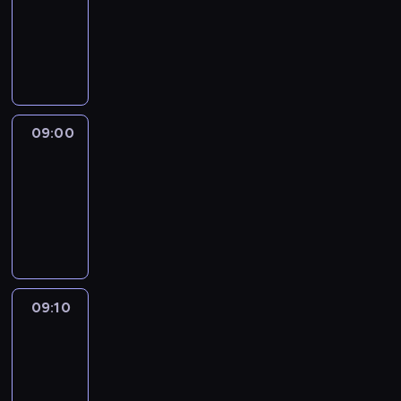
08:51
-
09:00
program
informacyjny
09:00
Le
journal
09:00
-
09:10
program
informacyjny
09:10
Revisited
09:10
-
09:30
program
informacyjny