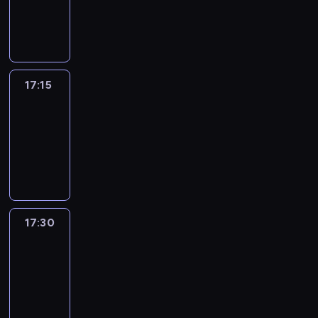
17:15
program
informacyjny
17:15
Talking
Europe
17:15
-
17:30
program
informacyjny
17:30
Le
journal
17:30
-
17:45
program
informacyjny