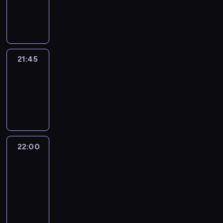
21:45
program
informacyjny
21:45
Arts24
21:45
-
22:00
program
informacyjny
22:00
Le
journal
22:00
-
22:15
program
informacyjny