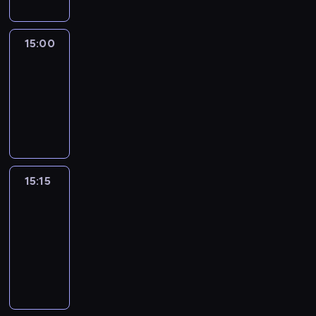
15:00
Le
journal
15:00
-
15:15
program
informacyjny
15:15
France
In
Focus
15:15
-
15:30
program
informacyjny