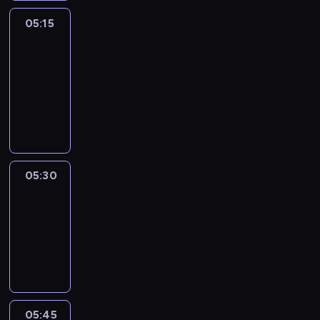
05:15
The
51
Percent
05:15
-
05:30
program
informacyjny
05:30
Le
journal
05:30
-
05:45
program
informacyjny
05:45
Reporters