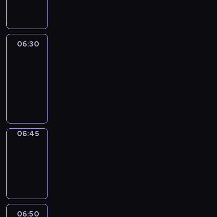
informacyjny
06:30
Le
journal
06:30
-
06:45
program
informacyjny
06:45
Focus
06:45
-
06:50
program
informacyjny
06:50
Sports