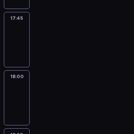
17:45
Talking
Europe
17:45
-
18:00
program
informacyjny
18:00
Le
journal
18:00
-
18:30
program
informacyjny