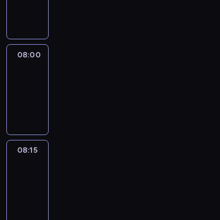
08:00
program
informacyjny
08:00
Le
journal
08:00
-
08:15
program
informacyjny
08:15
People
And
Profit
08:15
-
08:30
program
informacyjny