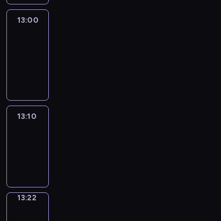
13:00
Le
journal
13:00
-
13:10
program
informacyjny
13:10
ENTR
13:10
-
13:22
program
informacyjny
13:22
Focus
13:22