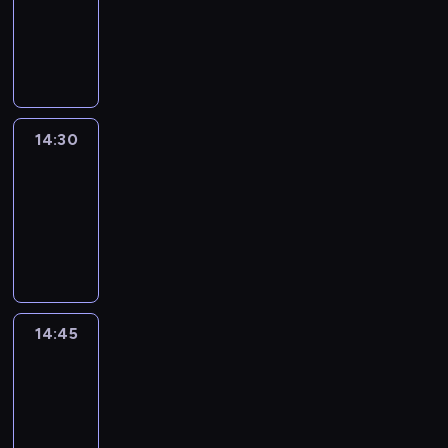
-
14:30
program
informacyjny
14:30
Le
journal
14:30
-
14:45
program
informacyjny
14:45
Arts24
14:45
-
15:00
program
informacyjny