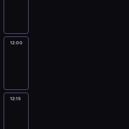
-
12:00
program
informacyjny
12:00
Le
journal
12:00
-
12:15
program
informacyjny
12:15
Talking
Europe
12:15
-
12:30
program