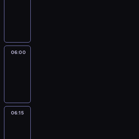
05:45
-
06:00
program
informacyjny
06:00
Le
journal
06:00
-
06:15
program
informacyjny
06:15
Arts24
06:15
-
06:30
program