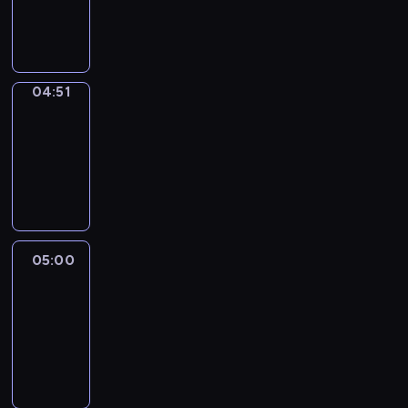
04:51
program
sportowy
04:51
Entre
Nous
04:51
-
05:00
program
informacyjny
05:00
Le
journal
05:00
-
05:15
program
informacyjny