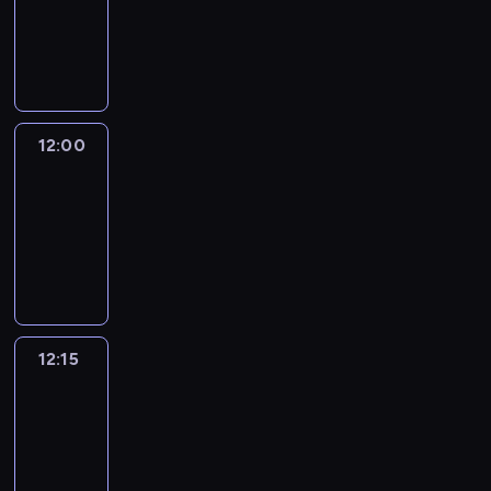
-
12:00
program
informacyjny
12:00
Le
journal
12:00
-
12:15
program
informacyjny
12:15
French
Connections
12:15
-
12:30
program
informacyjny