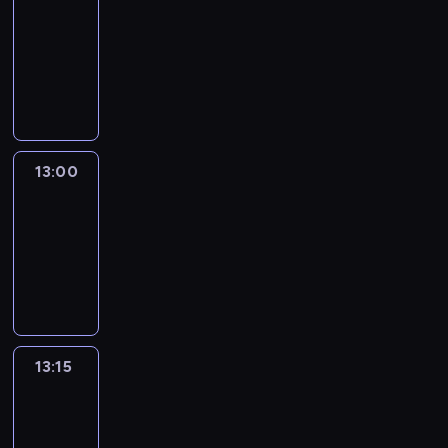
12:50
-
13:00
program
informacyjny
13:00
Le
journal
13:00
-
13:15
program
informacyjny
13:15
The
51
Percent
13:15