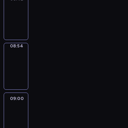
08:42
-
08:54
program
informacyjny
08:54
Short
Cuts
08:54
-
09:00
program
informacyjny
09:00
Le
journal
09:00
-
09:10
program