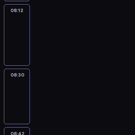
08:12
Paris
des
Arts
08:12
-
08:30
program
informacyjny
08:30
Le
journal
08:30
-
08:42
program
informacyjny
08:42
ENTR