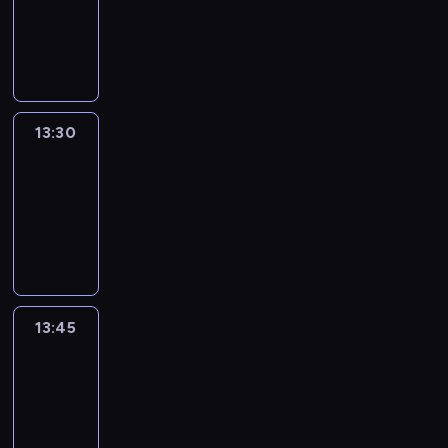
-
13:30
program
informacyjny
13:30
Le
journal
13:30
-
13:45
program
informacyjny
13:45
France
In
Focus
13:45
-
14:00
program