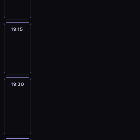
informacyjny
19:15
Reporters
19:15
-
19:30
program
informacyjny
19:30
Le
journal
19:30
-
19:45
program
informacyjny