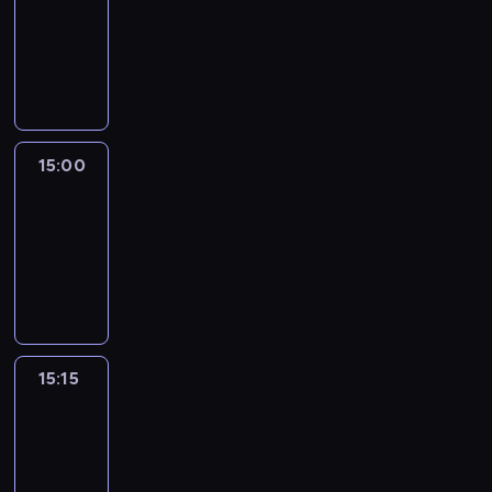
14:54
-
15:00
program
informacyjny
15:00
Le
journal
15:00
-
15:15
program
informacyjny
15:15
Arts24
15:15
-
15:30
program
informacyjny