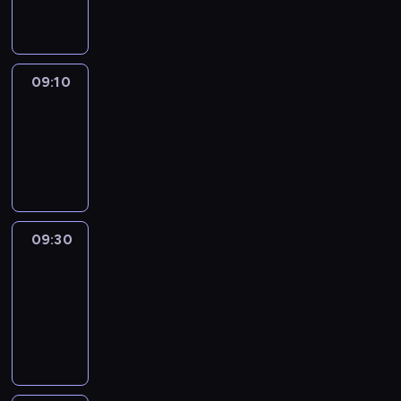
informacyjny
09:10
Reporters
09:10
-
09:30
program
informacyjny
09:30
Le
journal
09:30
-
09:40
program
informacyjny