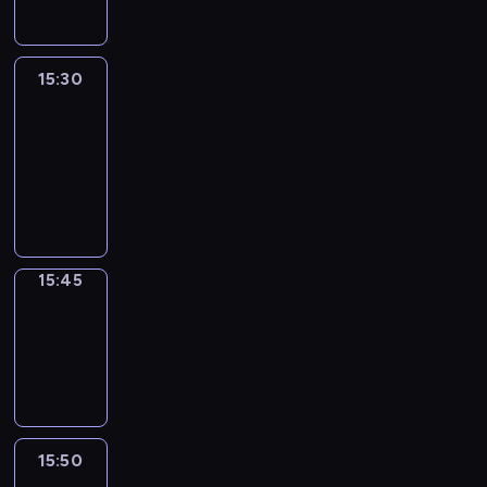
15:30
Le
journal
15:30
-
15:45
program
informacyjny
15:45
Focus
15:45
-
15:50
program
informacyjny
15:50
French
Connections