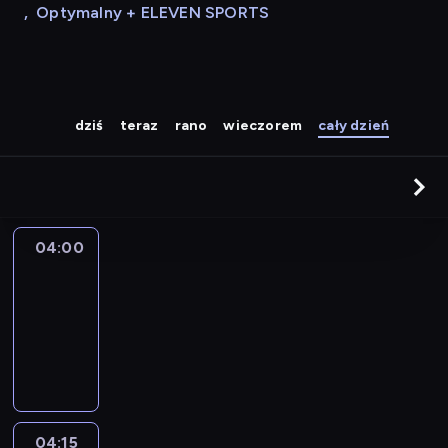
,
Optymalny + ELEVEN SPORTS
dziś
teraz
rano
wieczorem
cały dzień
04:00
Le
journal
04:00
-
04:15
program
informacyjny
04:15
The