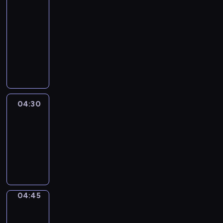
51
Percent
04:15
-
04:30
program
informacyjny
04:30
Le
journal
04:30
-
04:45
program
informacyjny
04:45
Focus
04:45
-