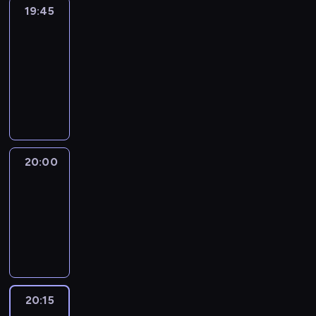
19:45
Eye
on
Africa
19:45
-
20:00
program
informacyjny
20:00
Le
journal
20:00
-
20:15
program
informacyjny
20:15
France
In