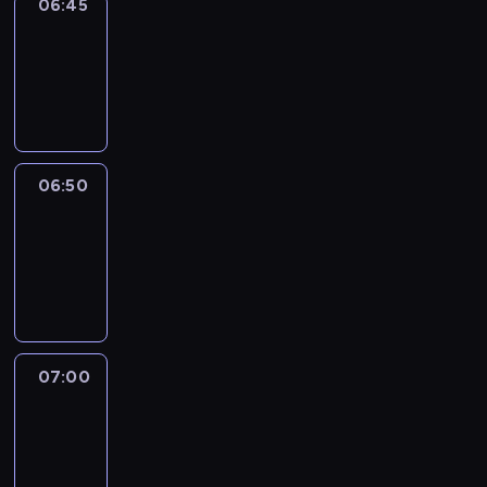
06:45
Focus
06:45
-
06:50
program
informacyjny
06:50
Sports
06:50
-
07:00
program
sportowy
07:00
Le
journal
07:00
-
07:30
program