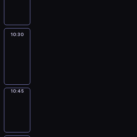
10:30
program
informacyjny
10:30
Le
journal
10:30
-
10:45
program
informacyjny
10:45
Focus
10:45
-
10:50
program
informacyjny