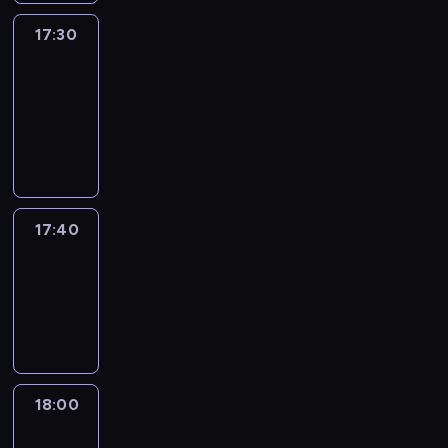
17:30
Le
journal
17:30
-
17:40
program
informacyjny
17:40
Revisited
17:40
-
18:00
program
informacyjny
18:00
Le
journal