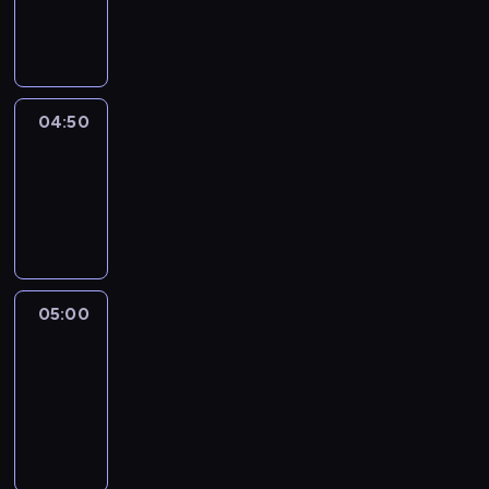
04:50
program
informacyjny
04:50
Sports
04:50
-
05:00
program
sportowy
05:00
Le
journal
05:00
-
05:15
program
informacyjny