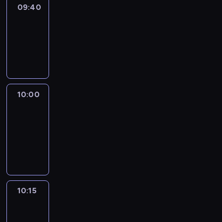
09:40
Revisited
09:40
-
10:00
program
informacyjny
10:00
Le
journal
10:00
-
10:15
program
informacyjny
10:15
Arts24
10:15
-