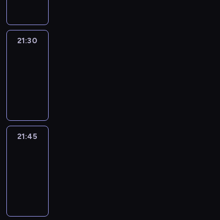
21:30
Le
journal
21:30
-
21:45
program
informacyjny
21:45
French
Connections
21:45
-
22:00
program
informacyjny