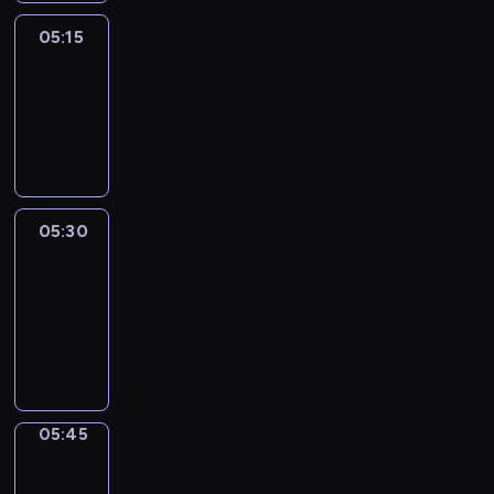
05:15
Reporters
05:15
-
05:30
program
informacyjny
05:30
Le
journal
05:30
-
05:45
program
informacyjny
05:45
Focus
05:45
-