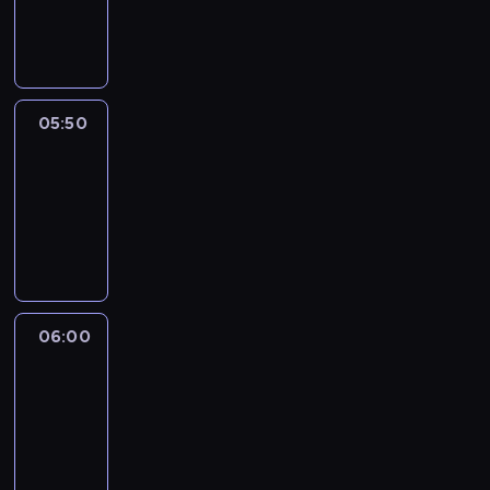
05:50
program
informacyjny
05:50
French
Connections
05:50
-
06:00
program
informacyjny
06:00
Le
journal
06:00
-
06:15
program
informacyjny