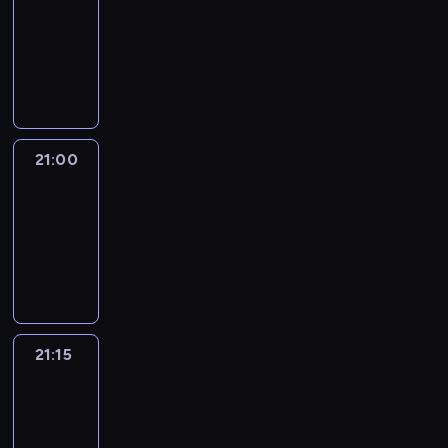
20:45
-
21:00
program
informacyjny
21:00
Le
journal
21:00
-
21:15
program
informacyjny
21:15
Reporters
21:15
-
21:30
program
informacyjny