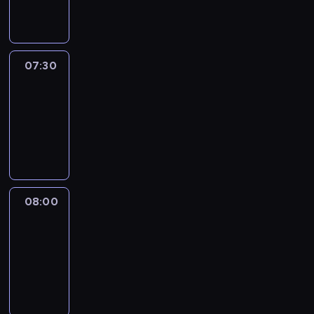
informacyjny
07:30
Le
journal
07:30
-
08:00
program
informacyjny
08:00
Le
journal
08:00
-
08:12
program
informacyjny