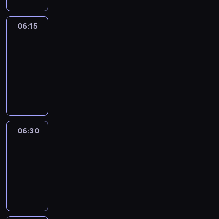
06:15
France
In
Focus
06:15
-
06:30
program
informacyjny
06:30
Le
journal
06:30
-
06:45
program
informacyjny