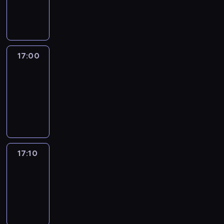
17:00
program
informacyjny
17:00
Le
journal
17:00
-
17:10
program
informacyjny
17:10
Reporters
17:10
-
17:30
program
informacyjny