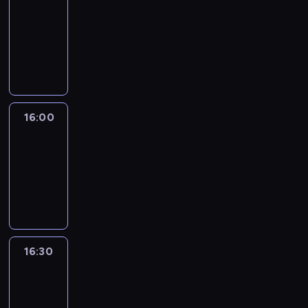
15:50
-
16:00
program
informacyjny
16:00
Le
journal
16:00
-
16:30
program
informacyjny
16:30
Le
journal
16:30
-