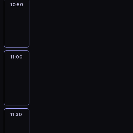
10:50
Sports
10:50
-
11:00
program
sportowy
11:00
Le
journal
11:00
-
11:30
program
informacyjny
11:30
Le
journal
11:30