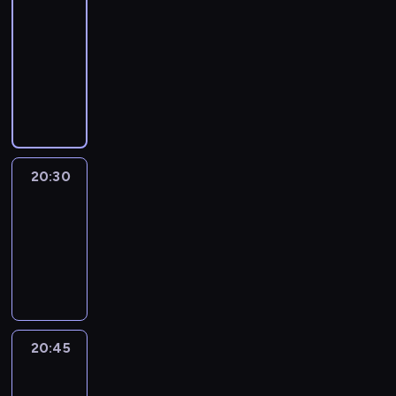
Focus
20:15
-
20:30
program
informacyjny
20:30
Le
journal
20:30
-
20:45
program
informacyjny
20:45
Eye
on
Africa