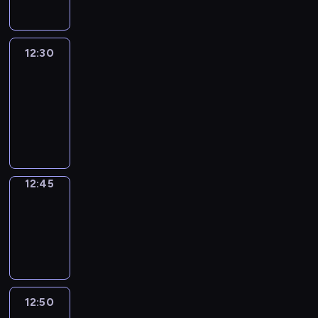
12:30
Le
journal
12:30
-
12:45
program
informacyjny
12:45
Focus
12:45
-
12:50
program
informacyjny
12:50
Entre
Nous