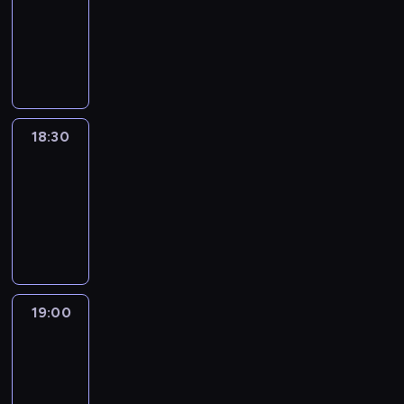
18:00
-
18:30
program
informacyjny
18:30
Le
journal
18:30
-
19:00
program
informacyjny
19:00
Le
journal
19:00
-
19:15
program