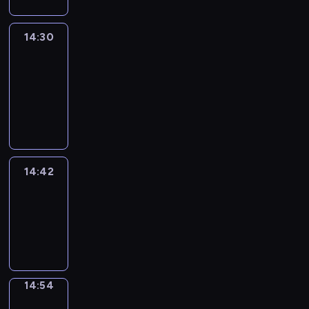
14:30
Le
journal
14:30
-
14:42
program
informacyjny
14:42
ENTR
14:42
-
14:54
program
informacyjny
14:54
Short
Cuts