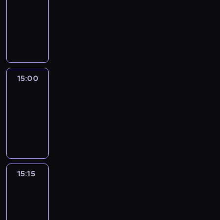
14:54
-
15:00
program
informacyjny
15:00
Le
journal
15:00
-
15:15
program
informacyjny
15:15
Arts24
15:15
-
15:30
program
informacyjny