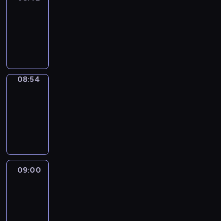
08:42
-
08:54
program
informacyjny
08:54
Short
Cuts
08:54
-
09:00
program
informacyjny
09:00
Le
journal
09:00
-
09:10
program