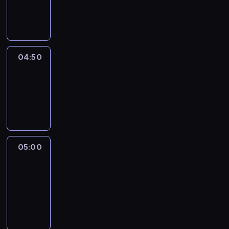
04:50
program
informacyjny
04:50
Sports
04:50
-
05:00
program
sportowy
05:00
Le
journal
05:00
-
05:15
program
informacyjny