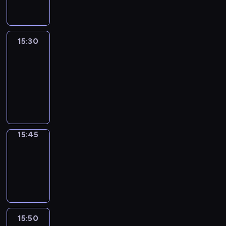
15:30
Le
journal
15:30
-
15:45
program
informacyjny
15:45
Focus
15:45
-
15:50
program
informacyjny
15:50
French