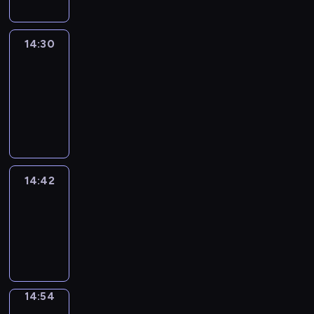
14:30
Le
journal
14:30
-
14:42
program
informacyjny
14:42
ENTR
14:42
-
14:54
program
informacyjny
14:54
Short
Cuts