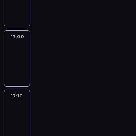
17:00
program
informacyjny
17:00
Le
journal
17:00
-
17:10
program
informacyjny
17:10
Reporters
17:10
-
17:30
program
informacyjny