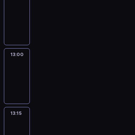
Nous
12:50
-
13:00
program
informacyjny
13:00
Le
journal
13:00
-
13:15
program
informacyjny
13:15
The
51
Percent
13:15