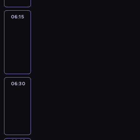
06:15
France
In
Focus
06:15
-
06:30
program
informacyjny
06:30
Le
journal
06:30
-
06:45
program
informacyjny