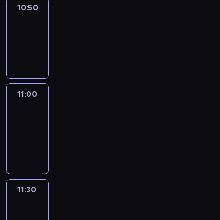
10:50
Sports
10:50
-
11:00
program
sportowy
11:00
Le
journal
11:00
-
11:30
program
informacyjny
11:30
Le
journal
11:30