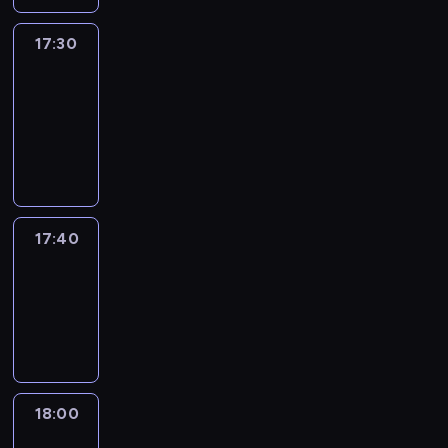
17:30
Le
journal
17:30
-
17:40
program
informacyjny
17:40
Revisited
17:40
-
18:00
program
informacyjny
18:00
Le
journal