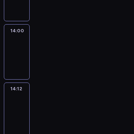
informacyjny
14:00
Le
journal
14:00
-
14:12
program
informacyjny
14:12
Paris
des
Arts
14:12
-
14:30
program
informacyjny