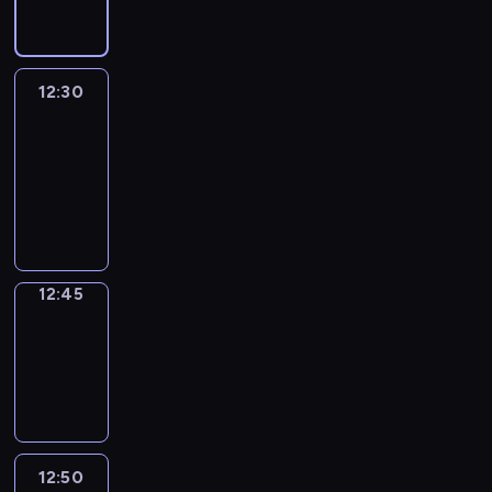
12:30
Le
journal
12:30
-
12:45
program
informacyjny
12:45
Focus
12:45
-
12:50
program
informacyjny
12:50
Entre