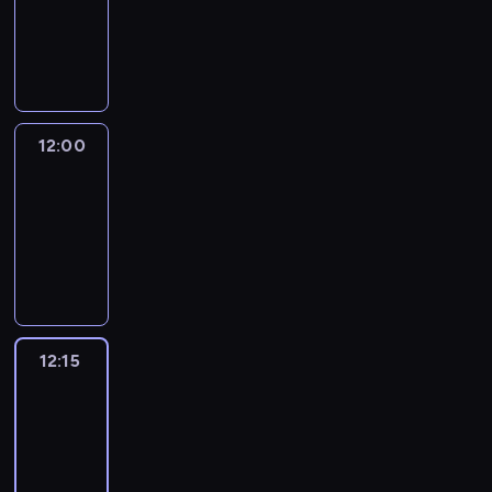
-
12:00
program
informacyjny
12:00
Le
journal
12:00
-
12:15
program
informacyjny
12:15
French
Connections
12:15
-
12:30
program
informacyjny