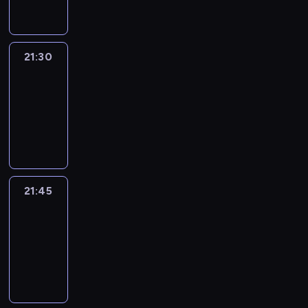
21:30
Le
journal
21:30
-
21:45
program
informacyjny
21:45
French
Connections
21:45
-
22:00
program
informacyjny