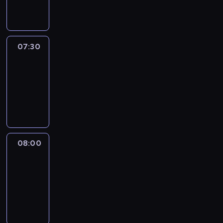
informacyjny
07:30
Le
journal
07:30
-
08:00
program
informacyjny
08:00
Le
journal
08:00
-
08:12
program
informacyjny