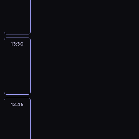
-
13:30
program
informacyjny
13:30
Le
journal
13:30
-
13:45
program
informacyjny
13:45
France
In
Focus
13:45
-
14:00
program