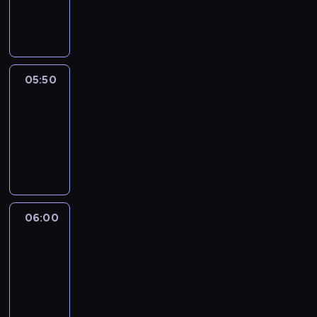
05:50
program
informacyjny
05:50
French
Connections
05:50
-
06:00
program
informacyjny
06:00
Le
journal
06:00
-
06:15
program
informacyjny