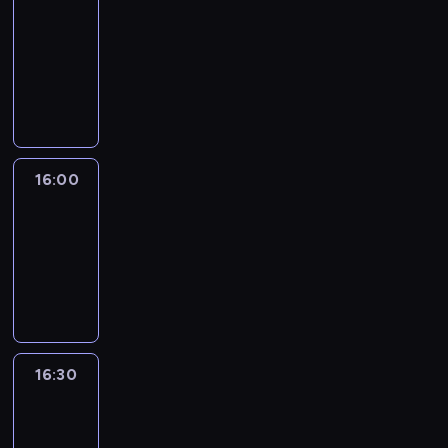
Connections
15:50
-
16:00
program
informacyjny
16:00
Le
journal
16:00
-
16:30
program
informacyjny
16:30
Le
journal
16:30
-