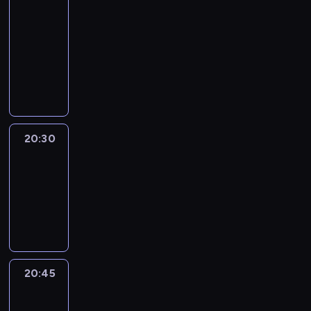
In
Focus
20:15
-
20:30
program
informacyjny
20:30
Le
journal
20:30
-
20:45
program
informacyjny
20:45
Eye
on
Africa