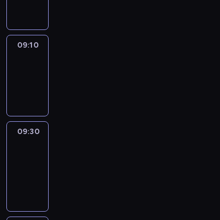
informacyjny
09:10
Reporters
09:10
-
09:30
program
informacyjny
09:30
Le
journal
09:30
-
09:40
program
informacyjny