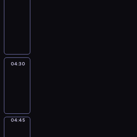
51
Percent
04:15
-
04:30
program
informacyjny
04:30
Le
journal
04:30
-
04:45
program
informacyjny
04:45
Focus
04:45
-