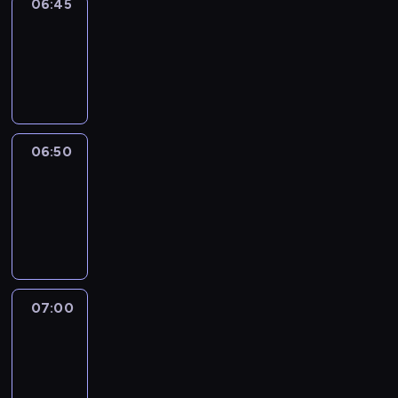
06:45
Focus
06:45
-
06:50
program
informacyjny
06:50
Sports
06:50
-
07:00
program
sportowy
07:00
Le
journal
07:00
-
07:30
program