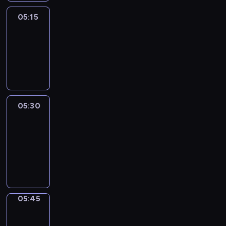
05:15
Reporters
05:15
-
05:30
program
informacyjny
05:30
Le
journal
05:30
-
05:45
program
informacyjny
05:45
Focus
05:45
-