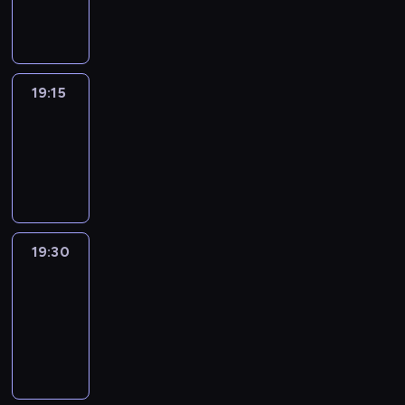
informacyjny
19:15
Arts24
19:15
-
19:30
program
informacyjny
19:30
Le
journal
19:30
-
19:45
program
informacyjny