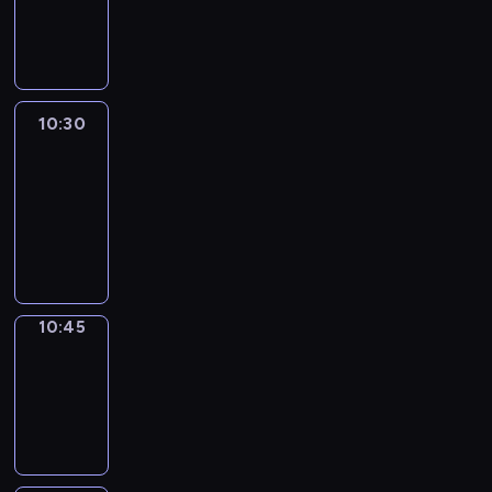
10:30
program
informacyjny
10:30
Le
journal
10:30
-
10:45
program
informacyjny
10:45
Focus
10:45
-
10:50
program
informacyjny