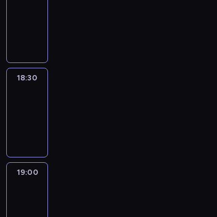
18:00
-
18:30
program
informacyjny
18:30
Le
journal
18:30
-
19:00
program
informacyjny
19:00
Le
journal
19:00
-
19:15
program