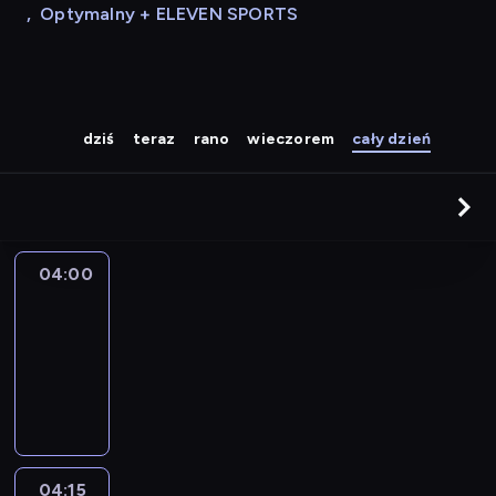
,
Optymalny + ELEVEN SPORTS
dziś
teraz
rano
wieczorem
cały dzień
04:00
Le
journal
04:00
-
04:15
program
informacyjny
04:15
The