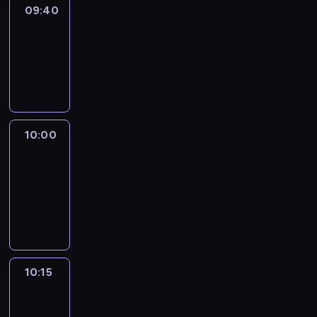
09:40
Revisited
09:40
-
10:00
program
informacyjny
10:00
Le
journal
10:00
-
10:15
program
informacyjny
10:15
Arts24
10:15
-