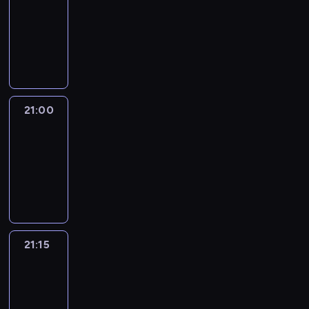
20:45
-
21:00
program
informacyjny
21:00
Le
journal
21:00
-
21:15
program
informacyjny
21:15
Reporters
21:15
-
21:30
program
informacyjny