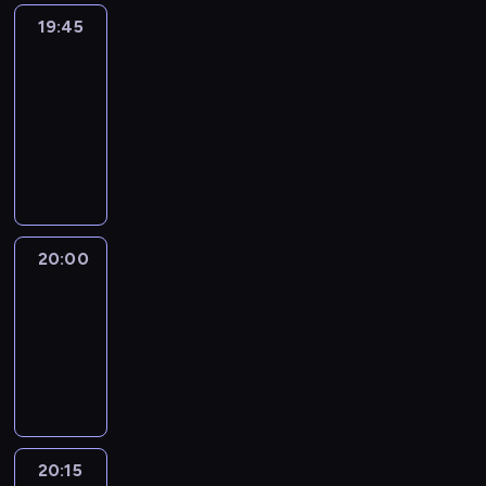
19:45
Eye
on
Africa
19:45
-
20:00
program
informacyjny
20:00
Le
journal
20:00
-
20:15
program
informacyjny
20:15
France