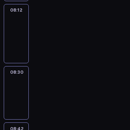
08:12
Paris
des
Arts
08:12
-
08:30
program
informacyjny
08:30
Le
journal
08:30
-
08:42
program
informacyjny
08:42
ENTR