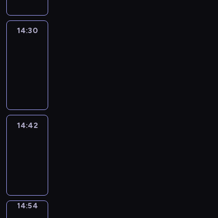
14:30
Le
journal
14:30
-
14:42
program
informacyjny
14:42
ENTR
14:42
-
14:54
program
informacyjny
14:54
Short
Cuts