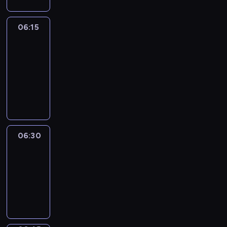
06:15
France
In
Focus
06:15
-
06:30
program
informacyjny
06:30
Le
journal
06:30
-
06:45
program
informacyjny