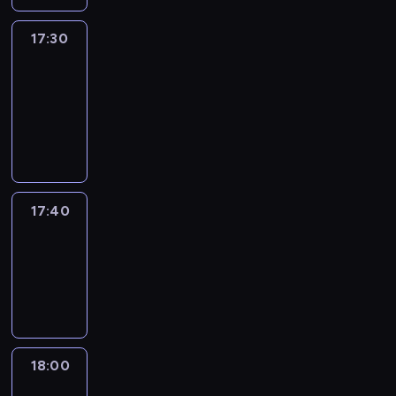
17:30
Le
journal
17:30
-
17:40
program
informacyjny
17:40
Revisited
17:40
-
18:00
program
informacyjny
18:00
Le
journal