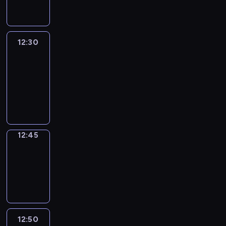
informacyjny
12:30
Le
journal
12:30
-
12:45
program
informacyjny
12:45
Focus
12:45
-
12:50
program
informacyjny
12:50
Entre