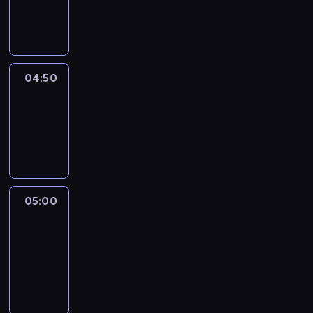
04:50
program
informacyjny
04:50
Sports
04:50
-
05:00
program
sportowy
05:00
Le
journal
05:00
-
05:15
program
informacyjny