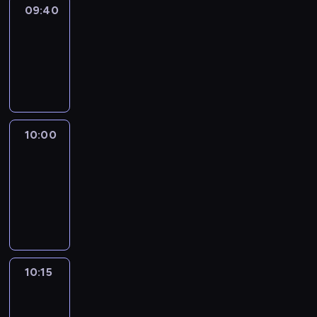
09:40
Revisited
09:40
-
10:00
program
informacyjny
10:00
Le
journal
10:00
-
10:15
program
informacyjny
10:15
Arts24
10:15
-