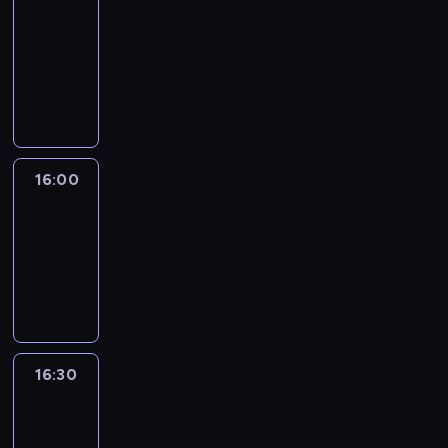
Connections
15:50
-
16:00
program
informacyjny
16:00
Le
journal
16:00
-
16:30
program
informacyjny
16:30
Le
journal
16:30
-