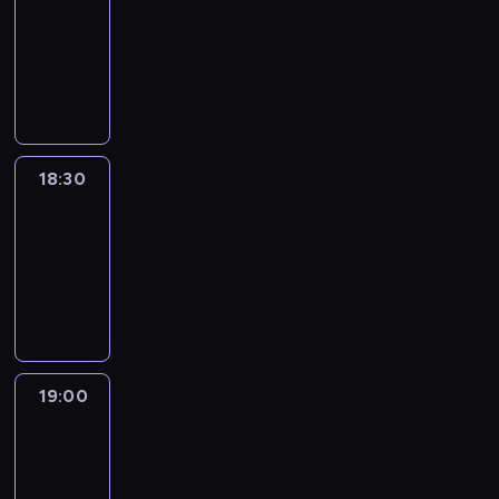
18:00
-
18:30
program
informacyjny
18:30
Le
journal
18:30
-
19:00
program
informacyjny
19:00
Le
journal
19:00
-
19:15
program