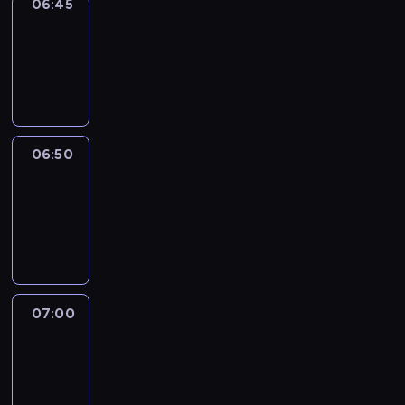
06:45
Focus
06:45
-
06:50
program
informacyjny
06:50
Sports
06:50
-
07:00
program
sportowy
07:00
Le
journal
07:00
-
07:30
program