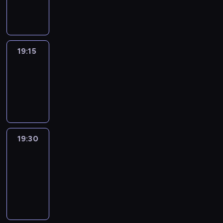
informacyjny
19:15
Reporters
19:15
-
19:30
program
informacyjny
19:30
Le
journal
19:30
-
19:45
program
informacyjny