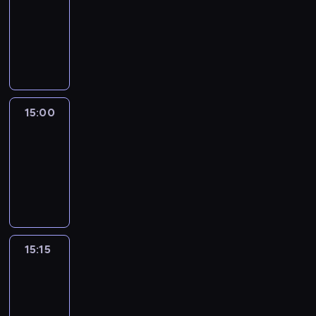
14:54
-
15:00
program
informacyjny
15:00
Le
journal
15:00
-
15:15
program
informacyjny
15:15
Arts24
15:15
-
15:30
program
informacyjny