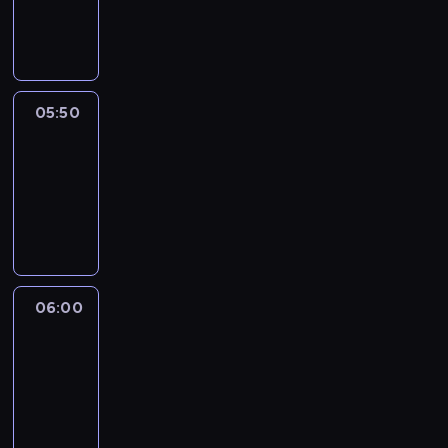
05:50
program
informacyjny
05:50
French
Connections
05:50
-
06:00
program
informacyjny
06:00
Le
journal
06:00
-
06:15
program
informacyjny