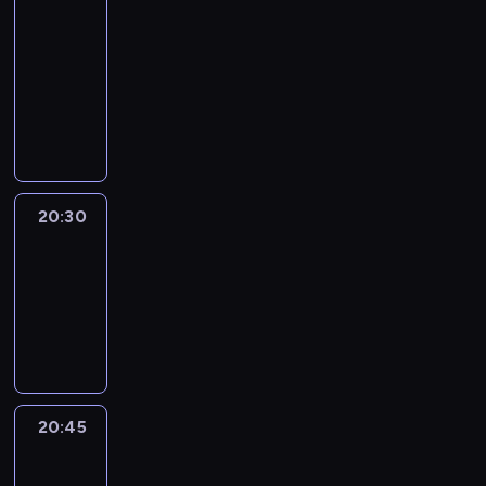
In
Focus
20:15
-
20:30
program
informacyjny
20:30
Le
journal
20:30
-
20:45
program
informacyjny
20:45
Eye
on
Africa