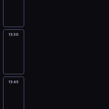
-
13:30
program
informacyjny
13:30
Le
journal
13:30
-
13:45
program
informacyjny
13:45
France
In
Focus
13:45
-
14:00
program