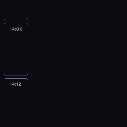
informacyjny
14:00
Le
journal
14:00
-
14:12
program
informacyjny
14:12
Paris
des
Arts
14:12
-
14:30
program
informacyjny