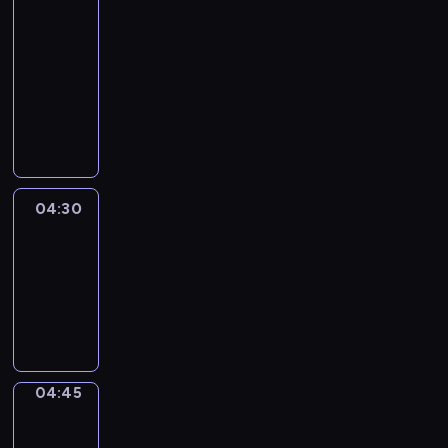
51
Percent
04:15
-
04:30
program
informacyjny
04:30
Le
journal
04:30
-
04:45
program
informacyjny
04:45
Focus
04:45
-