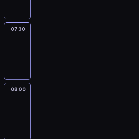
informacyjny
07:30
Le
journal
07:30
-
08:00
program
informacyjny
08:00
Le
journal
08:00
-
08:12
program
informacyjny