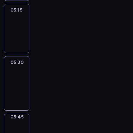
05:15
Reporters
05:15
-
05:30
program
informacyjny
05:30
Le
journal
05:30
-
05:45
program
informacyjny
05:45
Focus
05:45
-