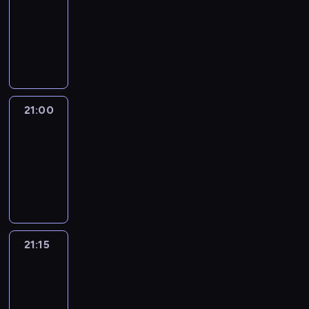
20:45
-
21:00
program
informacyjny
21:00
Le
journal
21:00
-
21:15
program
informacyjny
21:15
Reporters
21:15
-
21:30
program
informacyjny