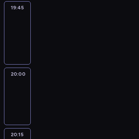
19:45
Eye
on
Africa
19:45
-
20:00
program
informacyjny
20:00
Le
journal
20:00
-
20:15
program
informacyjny
20:15
France