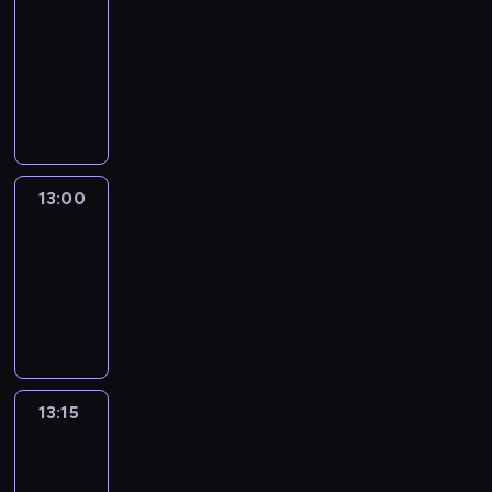
Nous
12:50
-
13:00
program
informacyjny
13:00
Le
journal
13:00
-
13:15
program
informacyjny
13:15
The
51
Percent
13:15