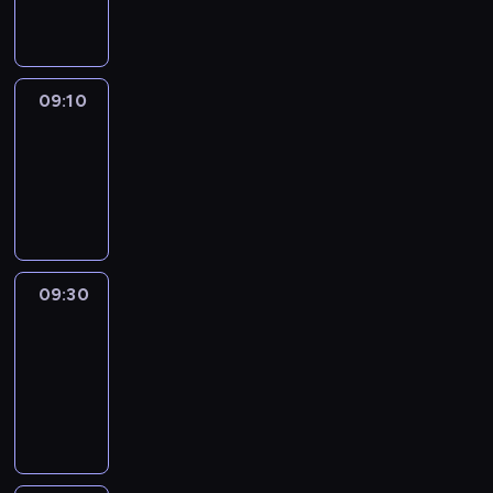
informacyjny
09:10
Reporters
09:10
-
09:30
program
informacyjny
09:30
Le
journal
09:30
-
09:40
program
informacyjny