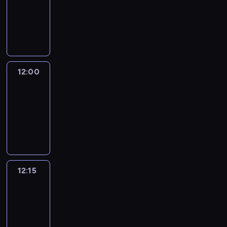
-
12:00
program
informacyjny
12:00
Le
journal
12:00
-
12:15
program
informacyjny
12:15
French
Connections
12:15
-
12:30
program