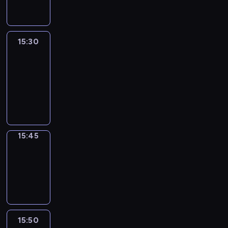
15:30
Le
journal
15:30
-
15:45
program
informacyjny
15:45
Focus
15:45
-
15:50
program
informacyjny
15:50
French