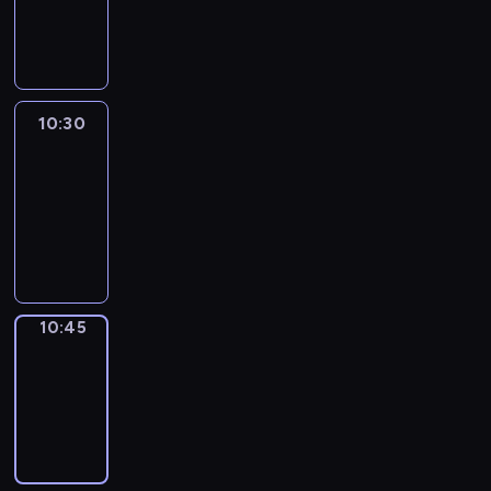
10:30
program
informacyjny
10:30
Le
journal
10:30
-
10:45
program
informacyjny
10:45
Focus
10:45
-
10:50
program
informacyjny