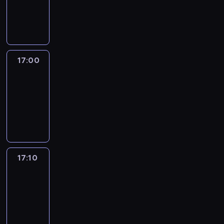
17:00
program
informacyjny
17:00
Le
journal
17:00
-
17:10
program
informacyjny
17:10
Reporters
17:10
-
17:30
program
informacyjny