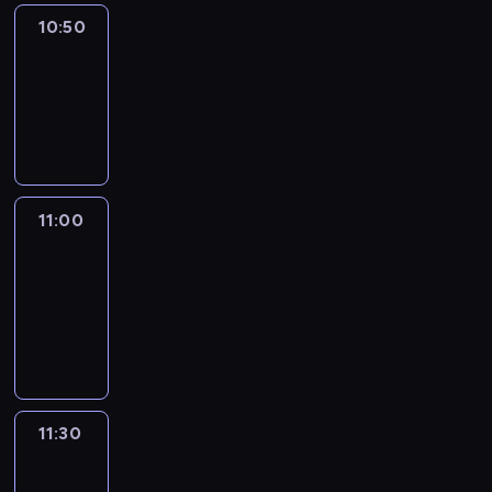
10:50
Sports
10:50
-
11:00
program
sportowy
11:00
Le
journal
11:00
-
11:30
program
informacyjny
11:30
Le
journal
11:30