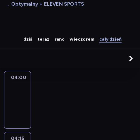
,
Optymalny + ELEVEN SPORTS
dziś
teraz
rano
wieczorem
cały dzień
04:00
Le
journal
04:00
-
04:15
program
informacyjny
04:15
The