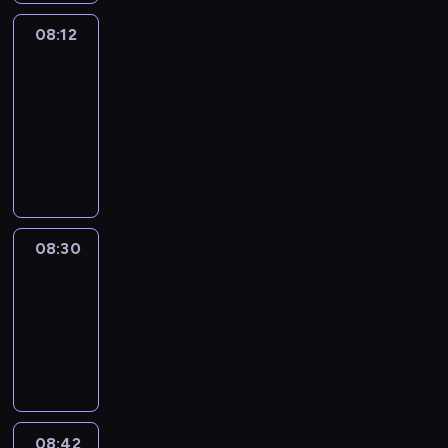
08:12
Paris
des
Arts
08:12
-
08:30
program
informacyjny
08:30
Le
journal
08:30
-
08:42
program
informacyjny
08:42
ENTR