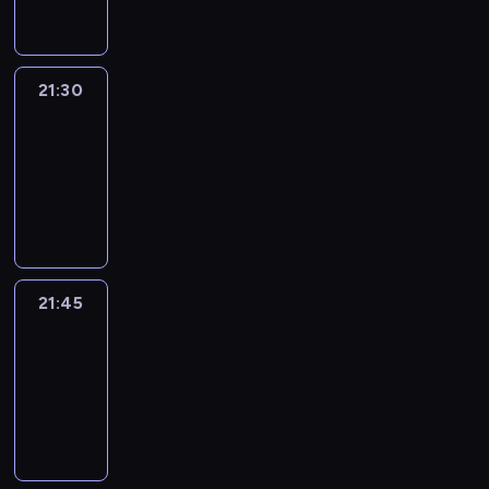
21:30
Le
journal
21:30
-
21:45
program
informacyjny
21:45
French
Connections
21:45
-
22:00
program
informacyjny