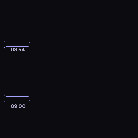
08:42
-
08:54
program
informacyjny
08:54
Short
Cuts
08:54
-
09:00
program
informacyjny
09:00
Le
journal
09:00
-
09:10
program