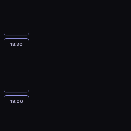
18:00
-
18:30
program
informacyjny
18:30
Le
journal
18:30
-
19:00
program
informacyjny
19:00
Le
journal
19:00
-
19:15
program