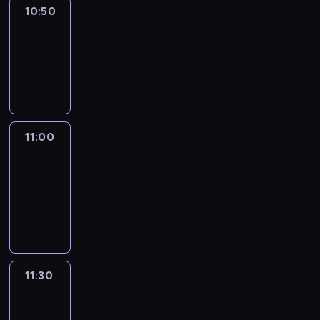
10:50
Sports
10:50
-
11:00
program
sportowy
11:00
Le
journal
11:00
-
11:30
program
informacyjny
11:30
Le
journal
11:30