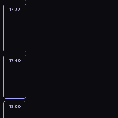
17:30
Le
journal
17:30
-
17:40
program
informacyjny
17:40
Revisited
17:40
-
18:00
program
informacyjny
18:00
Le
journal