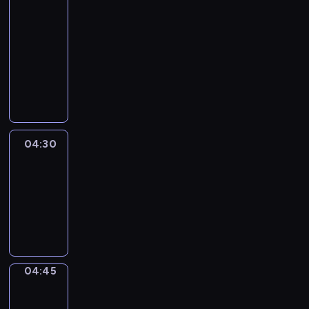
51
Percent
04:15
-
04:30
program
informacyjny
04:30
Le
journal
04:30
-
04:45
program
informacyjny
04:45
Focus
04:45
-