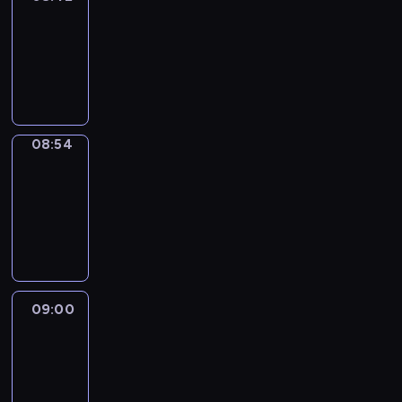
08:42
-
08:54
program
informacyjny
08:54
Short
Cuts
08:54
-
09:00
program
informacyjny
09:00
Le
journal
09:00
-
09:10
program