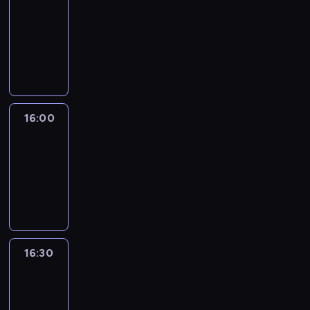
15:50
-
16:00
program
informacyjny
16:00
Le
journal
16:00
-
16:30
program
informacyjny
16:30
Le
journal
16:30
-