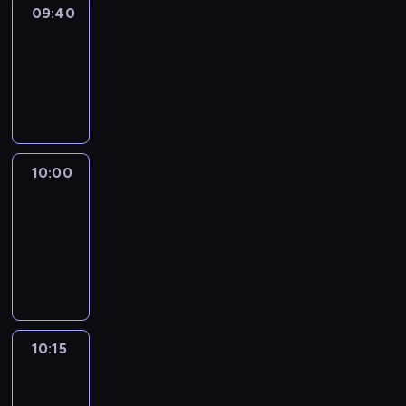
09:40
Revisited
09:40
-
10:00
program
informacyjny
10:00
Le
journal
10:00
-
10:15
program
informacyjny
10:15
Arts24
10:15
-