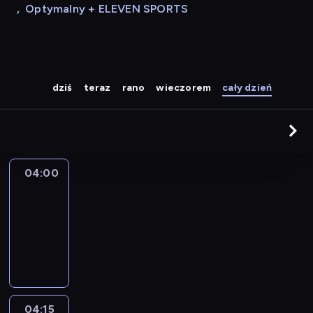
,
Optymalny + ELEVEN SPORTS
dziś
teraz
rano
wieczorem
cały dzień
04:00
Le
journal
04:00
-
04:15
program
informacyjny
04:15
The