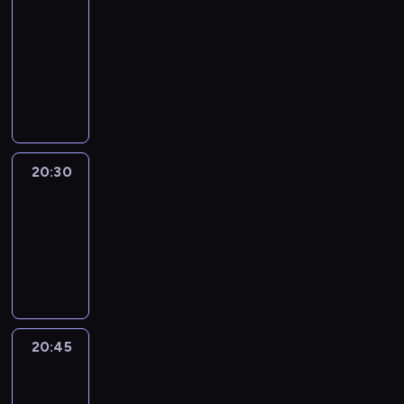
Focus
20:15
-
20:30
program
informacyjny
20:30
Le
journal
20:30
-
20:45
program
informacyjny
20:45
Eye
on
Africa