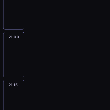
20:45
-
21:00
program
informacyjny
21:00
Le
journal
21:00
-
21:15
program
informacyjny
21:15
Reporters
21:15
-
21:30
program
informacyjny