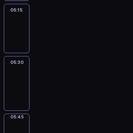
05:15
Reporters
05:15
-
05:30
program
informacyjny
05:30
Le
journal
05:30
-
05:45
program
informacyjny
05:45
Focus
05:45
-