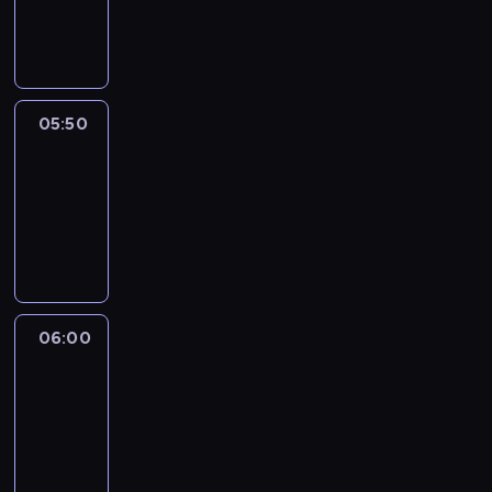
05:50
program
informacyjny
05:50
French
Connections
05:50
-
06:00
program
informacyjny
06:00
Le
journal
06:00
-
06:15
program
informacyjny