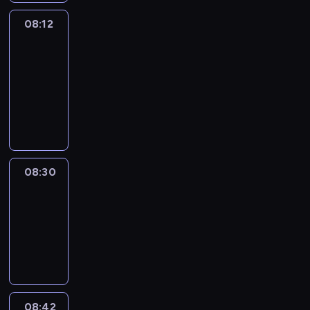
08:12
Paris
des
Arts
08:12
-
08:30
program
informacyjny
08:30
Le
journal
08:30
-
08:42
program
informacyjny
08:42
ENTR