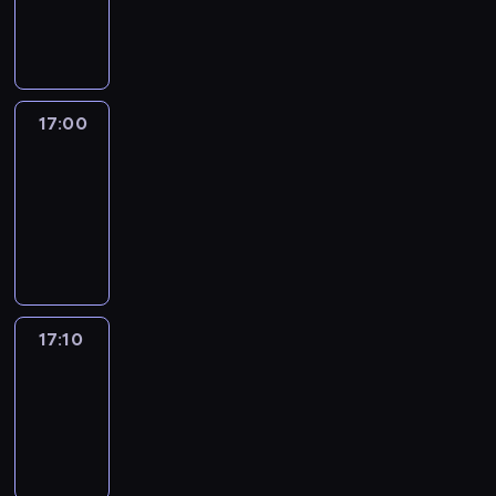
17:00
program
informacyjny
17:00
Le
journal
17:00
-
17:10
program
informacyjny
17:10
Reporters
17:10
-
17:30
program
informacyjny