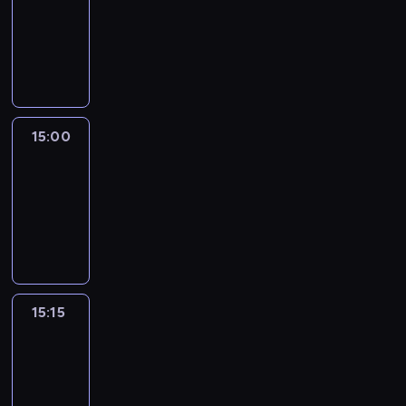
14:54
-
15:00
program
informacyjny
15:00
Le
journal
15:00
-
15:15
program
informacyjny
15:15
Arts24
15:15
-
15:30
program
informacyjny