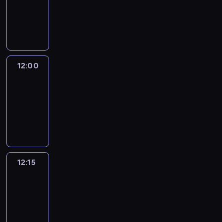
-
12:00
program
informacyjny
12:00
Le
journal
12:00
-
12:15
program
informacyjny
12:15
French
Connections
12:15
-
12:30
program
informacyjny