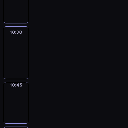
10:30
program
informacyjny
10:30
Le
journal
10:30
-
10:45
program
informacyjny
10:45
Focus
10:45
-
10:50
program
informacyjny