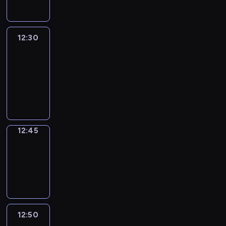
12:30
Le
journal
12:30
-
12:45
program
informacyjny
12:45
Focus
12:45
-
12:50
program
informacyjny
12:50
Entre
Nous