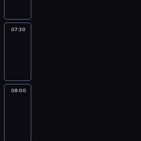
informacyjny
07:30
Le
journal
07:30
-
08:00
program
informacyjny
08:00
Le
journal
08:00
-
08:12
program
informacyjny