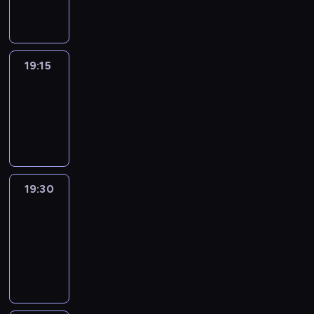
informacyjny
19:15
Arts24
19:15
-
19:30
program
informacyjny
19:30
Le
journal
19:30
-
19:45
program
informacyjny