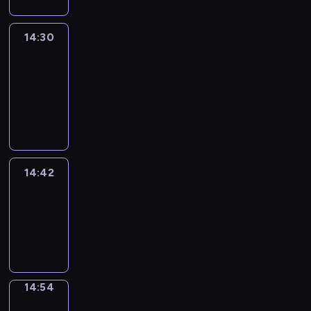
14:30
Le
journal
14:30
-
14:42
program
informacyjny
14:42
ENTR
14:42
-
14:54
program
informacyjny
14:54
Short
Cuts