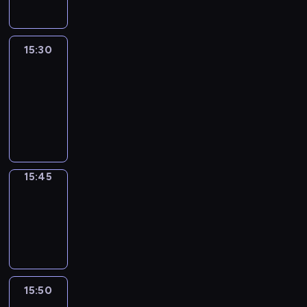
15:30
Le
journal
15:30
-
15:45
program
informacyjny
15:45
Focus
15:45
-
15:50
program
informacyjny
15:50
French
Connections