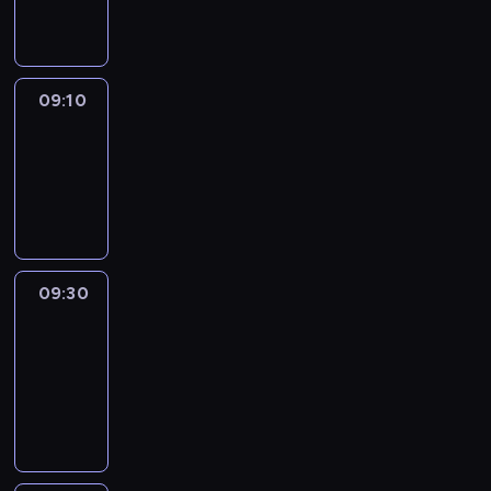
informacyjny
09:10
Reporters
09:10
-
09:30
program
informacyjny
09:30
Le
journal
09:30
-
09:40
program
informacyjny