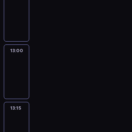
12:50
-
13:00
program
informacyjny
13:00
Le
journal
13:00
-
13:15
program
informacyjny
13:15
The
51
Percent
13:15