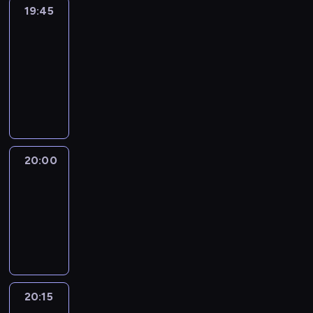
19:45
Eye
on
Africa
19:45
-
20:00
program
informacyjny
20:00
Le
journal
20:00
-
20:15
program
informacyjny
20:15
France
In