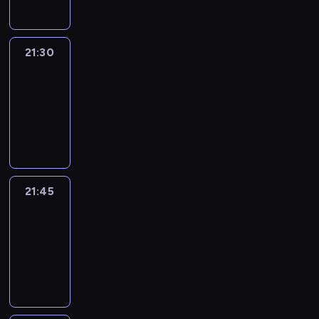
21:30
Le
journal
21:30
-
21:45
program
informacyjny
21:45
French
Connections
21:45
-
22:00
program
informacyjny