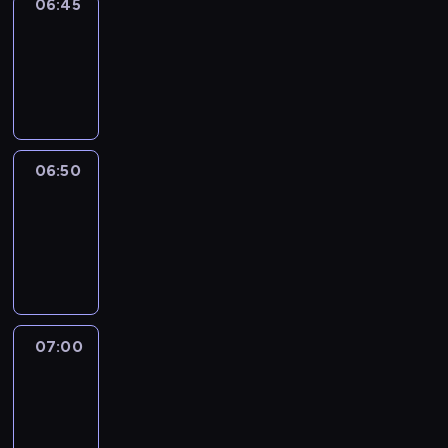
06:45
Focus
06:45
-
06:50
program
informacyjny
06:50
Sports
06:50
-
07:00
program
sportowy
07:00
Le
journal
07:00
-
07:30
program