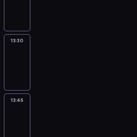
-
13:30
program
informacyjny
13:30
Le
journal
13:30
-
13:45
program
informacyjny
13:45
France
In
Focus
13:45
-
14:00
program