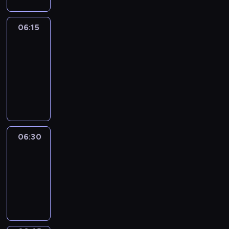
06:15
France
In
Focus
06:15
-
06:30
program
informacyjny
06:30
Le
journal
06:30
-
06:45
program
informacyjny