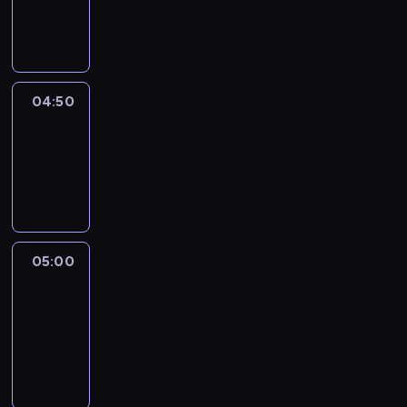
04:50
program
informacyjny
04:50
Sports
04:50
-
05:00
program
sportowy
05:00
Le
journal
05:00
-
05:15
program
informacyjny