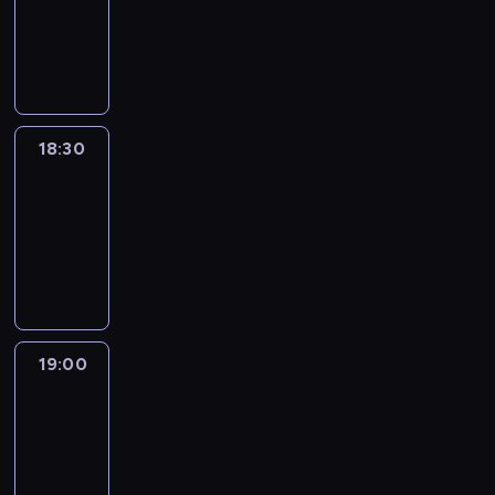
-
18:30
program
informacyjny
18:30
Le
journal
18:30
-
19:00
program
informacyjny
19:00
Le
journal
19:00
-
19:15
program
informacyjny