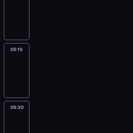
05:00
-
05:15
program
informacyjny
05:15
Talking
Europe
05:15
-
05:30
program
informacyjny
05:30
Le
journal
05:30
-