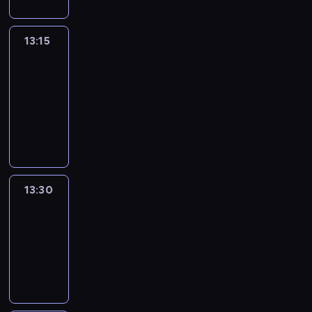
13:15
People
And
Profit
13:15
-
13:30
program
informacyjny
13:30
Le
journal
13:30
-
13:45
program
informacyjny