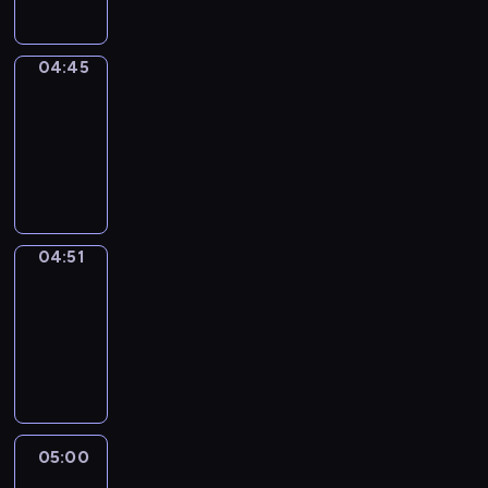
04:45
The
Observers
04:45
-
04:51
program
informacyjny
04:51
Entre
Nous
04:51
-
05:00
program
informacyjny
05:00
Le
journal