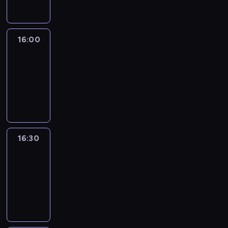
16:00
Le
journal
16:00
-
16:30
program
informacyjny
16:30
Le
journal
16:30
-
17:00
program
informacyjny