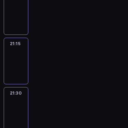
21:00
-
21:15
program
informacyjny
21:15
Sports
Sunday
21:15
-
21:30
21:30
Le
journal
21:30
-
21:45
program
informacyjny