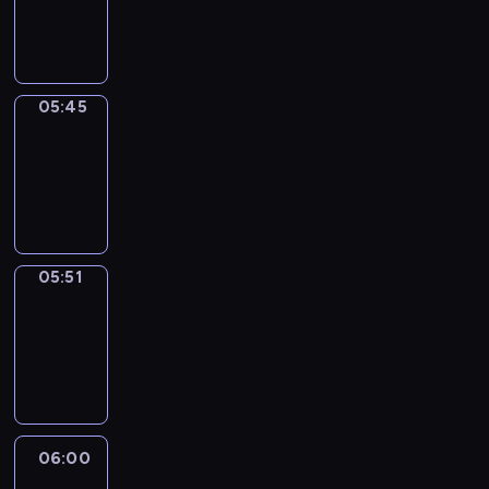
05:45
program
informacyjny
05:45
Sports
05:45
-
05:51
program
sportowy
05:51
Focus
05:51
-
06:00
program
informacyjny
06:00
Le
journal