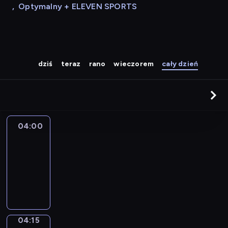
,
Optymalny + ELEVEN SPORTS
dziś
teraz
rano
wieczorem
cały dzień
04:00
Le
journal
04:00
-
04:15
program
informacyjny
04:15
Sports