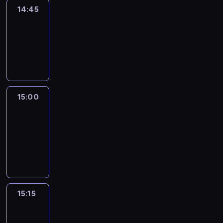
14:45
Arts24
14:45
-
15:00
program
informacyjny
15:00
Le
journal
15:00
-
15:15
program
informacyjny
15:15
Talking
Europe
15:15