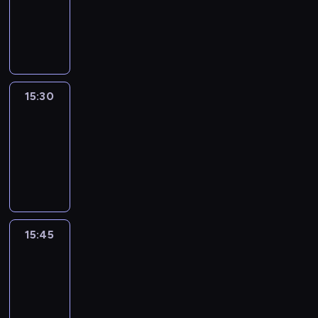
-
15:30
program
informacyjny
15:30
Le
journal
15:30
-
15:45
program
informacyjny
15:45
Talking
Europe
15:45
-
16:00
program
informacyjny