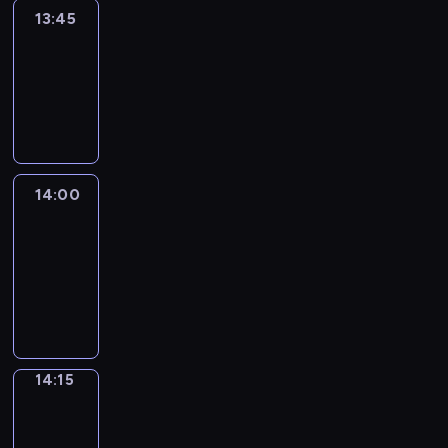
13:45
Reporters
13:45
-
14:00
program
informacyjny
14:00
Le
journal
14:00
-
14:15
program
informacyjny
14:15
The
Observers
14:15
-