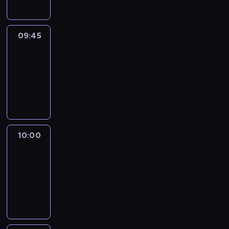
09:45
Talking
Europe
09:45
-
10:00
program
informacyjny
10:00
Le
journal
10:00
-
10:15
program
informacyjny