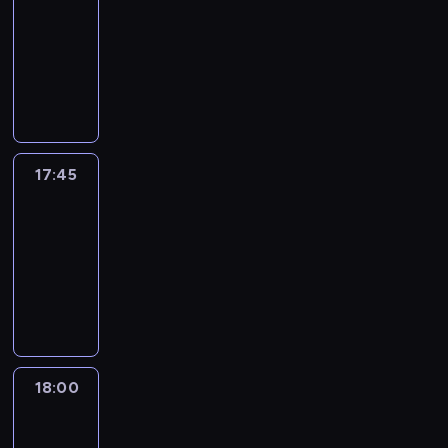
17:30
-
17:45
program
informacyjny
17:45
People
And
Profit
17:45
-
18:00
program
informacyjny
18:00
Le
journal
18:00