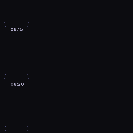
08:15
program
informacyjny
08:15
Entre
Nous
08:15
-
08:20
program
informacyjny
08:20
Focus
08:20
-
08:30
program
informacyjny