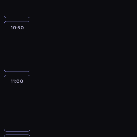
informacyjny
10:50
Sports
10:50
-
11:00
program
sportowy
11:00
Le
journal
11:00
-
11:30
program
informacyjny