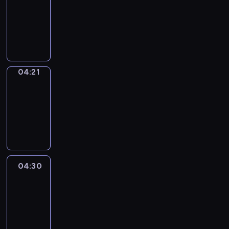
04:15
-
04:21
program
sportowy
04:21
French
Connections
04:21
-
04:30
program
informacyjny
04:30
Le
journal
04:30
-
04:45
program
informacyjny