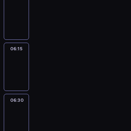
06:00
-
06:15
program
informacyjny
06:15
Arts24
06:15
-
06:30
program
informacyjny
06:30
Le
journal
06:30
-
06:45
program