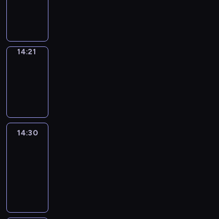
14:21
program
informacyjny
14:21
Focus
14:21
-
14:30
program
informacyjny
14:30
Le
journal
14:30
-
14:45
program
informacyjny