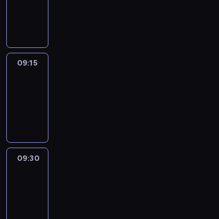
-
09:15
program
informacyjny
09:15
Talking
Europe
09:15
-
09:30
program
informacyjny
09:30
Le
journal
09:30
-
09:45
program
informacyjny