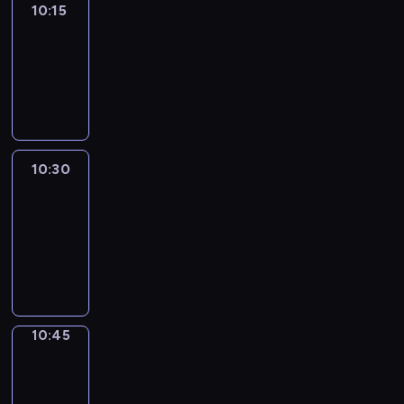
10:15
Arts24
10:15
-
10:30
program
informacyjny
10:30
Le
journal
10:30
-
10:45
program
informacyjny
10:45
Focus
10:45
-
10:50
program