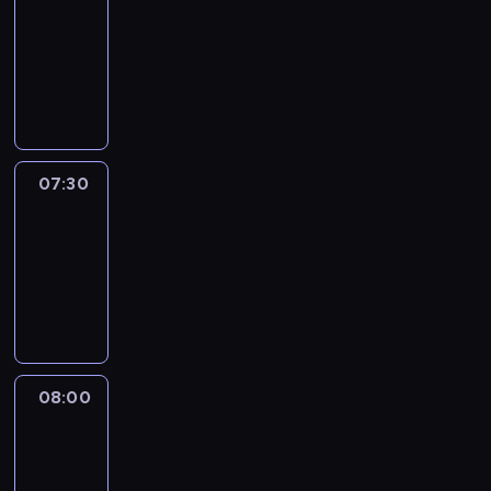
07:00
-
07:30
program
informacyjny
07:30
Le
journal
07:30
-
08:00
program
informacyjny
08:00
Le
journal
08:00
-