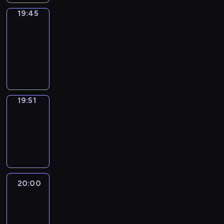
19:45
The
Observers
19:45
-
19:51
program
informacyjny
19:51
Focus
19:51
-
20:00
program
informacyjny
20:00
Le
journal
20:00
-