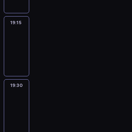
19:15
France
In
Focus
19:15
-
19:30
program
informacyjny
19:30
Le
journal
19:30
-
19:45
program
informacyjny