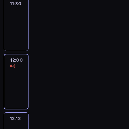
11:30
Le
journal
11:30
-
12:00
program
informacyjny
12:00
Le
journal
12:00
-
12:12
program
informacyjny
12:12
Paris
des