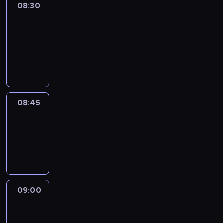
08:30
Le
journal
08:30
-
08:45
program
informacyjny
08:45
Reporters
08:45
-
09:00
program
informacyjny
09:00
Le
journal
09:00