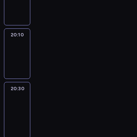
20:10
program
informacyjny
20:10
Revisited
20:10
-
20:30
program
informacyjny
20:30
Le
journal
20:30
-
20:40
program
informacyjny