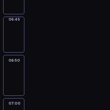
informacyjny
06:45
Focus
06:45
-
06:50
program
informacyjny
06:50
Sports
06:50
-
07:00
program
sportowy
07:00
Le
journal