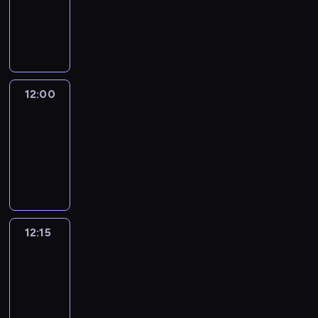
-
12:00
program
informacyjny
12:00
Le
journal
12:00
-
12:15
program
informacyjny
12:15
French
Connections
12:15
-
12:30
program
informacyjny