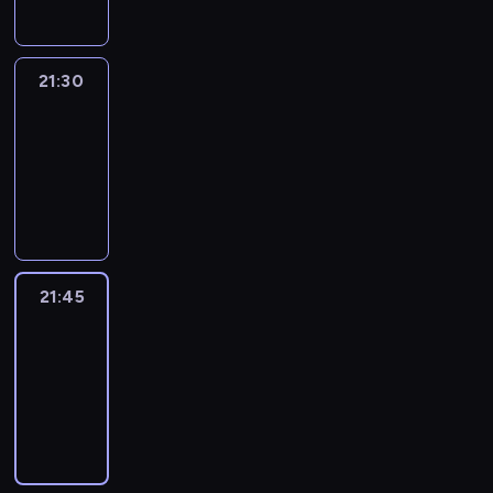
21:30
Le
journal
21:30
-
21:45
program
informacyjny
21:45
French
Connections
21:45
-
22:00
program
informacyjny