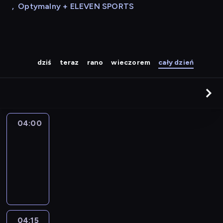
,
Optymalny + ELEVEN SPORTS
dziś
teraz
rano
wieczorem
cały dzień
04:00
Le
journal
04:00
-
04:15
program
informacyjny
04:15
The