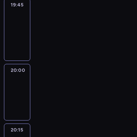
19:45
Eye
on
Africa
19:45
-
20:00
program
informacyjny
20:00
Le
journal
20:00
-
20:15
program
informacyjny
20:15
France
In