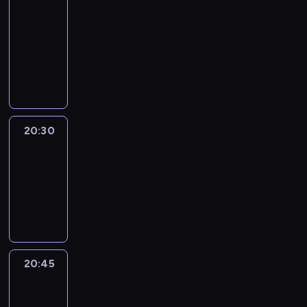
Focus
20:15
-
20:30
program
informacyjny
20:30
Le
journal
20:30
-
20:45
program
informacyjny
20:45
Eye
on
Africa