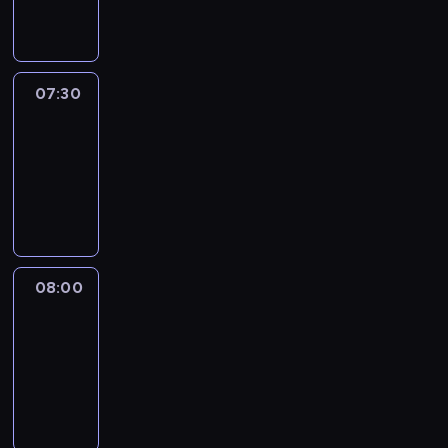
informacyjny
07:30
Le
journal
07:30
-
08:00
program
informacyjny
08:00
Le
journal
08:00
-
08:12
program
informacyjny