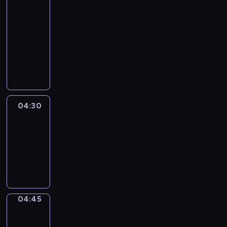
51
Percent
04:15
-
04:30
program
informacyjny
04:30
Le
journal
04:30
-
04:45
program
informacyjny
04:45
Focus
04:45
-