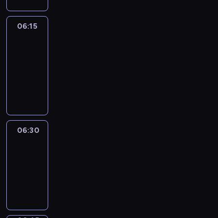
06:15
France
In
Focus
06:15
-
06:30
program
informacyjny
06:30
Le
journal
06:30
-
06:45
program
informacyjny