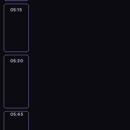
05:15
Reporters
05:15
-
05:30
program
informacyjny
05:30
Le
journal
05:30
-
05:45
program
informacyjny
05:45
Focus
05:45
-