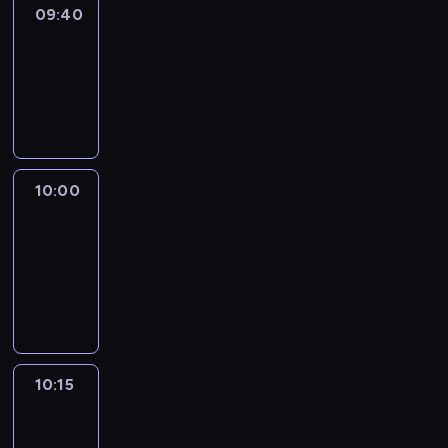
09:40
Revisited
09:40
-
10:00
program
informacyjny
10:00
Le
journal
10:00
-
10:15
program
informacyjny
10:15
Arts24
10:15
-