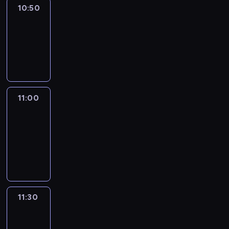
10:50
Sports
10:50
-
11:00
program
sportowy
11:00
Le
journal
11:00
-
11:30
program
informacyjny
11:30
Le
journal
11:30