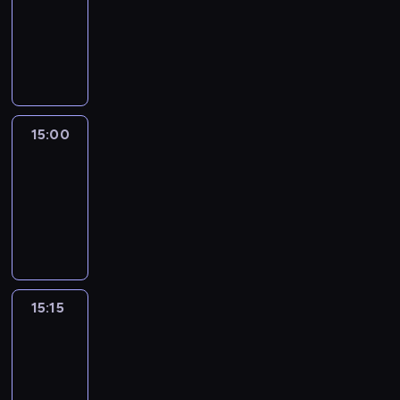
14:54
-
15:00
program
informacyjny
15:00
Le
journal
15:00
-
15:15
program
informacyjny
15:15
Arts24
15:15
-
15:30
program
informacyjny