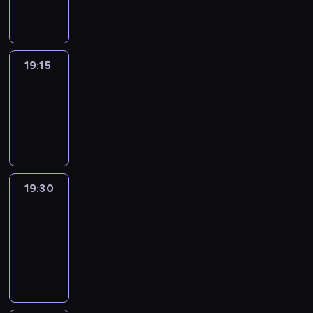
informacyjny
19:15
Arts24
19:15
-
19:30
program
informacyjny
19:30
Le
journal
19:30
-
19:45
program
informacyjny