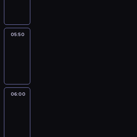
05:50
program
informacyjny
05:50
French
Connections
05:50
-
06:00
program
informacyjny
06:00
Le
journal
06:00
-
06:15
program
informacyjny