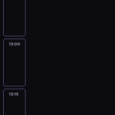
12:50
-
13:00
program
informacyjny
13:00
Le
journal
13:00
-
13:15
program
informacyjny
13:15
The
51
Percent
13:15