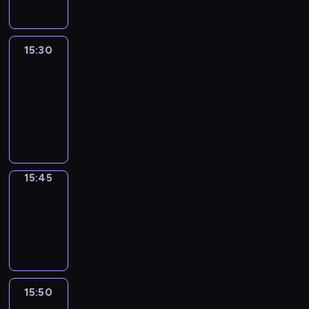
15:30
Le
journal
15:30
-
15:45
program
informacyjny
15:45
Focus
15:45
-
15:50
program
informacyjny
15:50
French
Connections