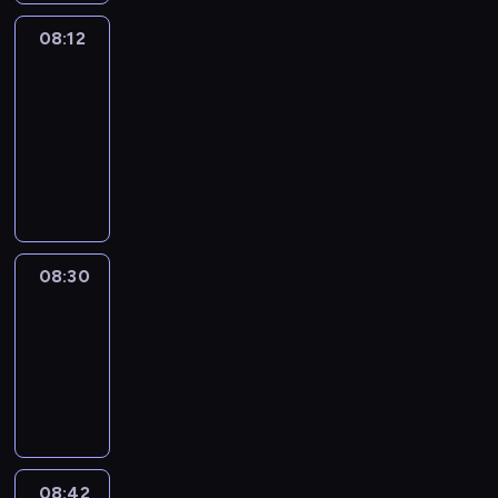
08:12
Paris
des
Arts
08:12
-
08:30
program
informacyjny
08:30
Le
journal
08:30
-
08:42
program
informacyjny
08:42
ENTR