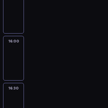
15:50
-
16:00
program
informacyjny
16:00
Le
journal
16:00
-
16:30
program
informacyjny
16:30
Le
journal
16:30
-