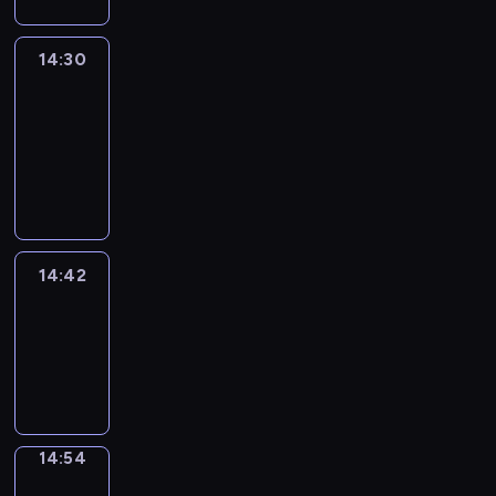
14:30
Le
journal
14:30
-
14:42
program
informacyjny
14:42
ENTR
14:42
-
14:54
program
informacyjny
14:54
Short
Cuts