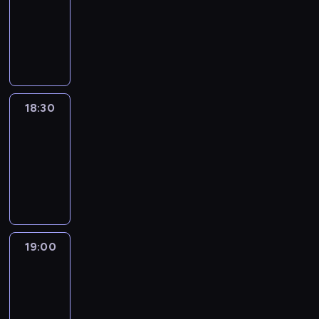
18:00
-
18:30
program
informacyjny
18:30
Le
journal
18:30
-
19:00
program
informacyjny
19:00
Le
journal
19:00
-
19:15
program