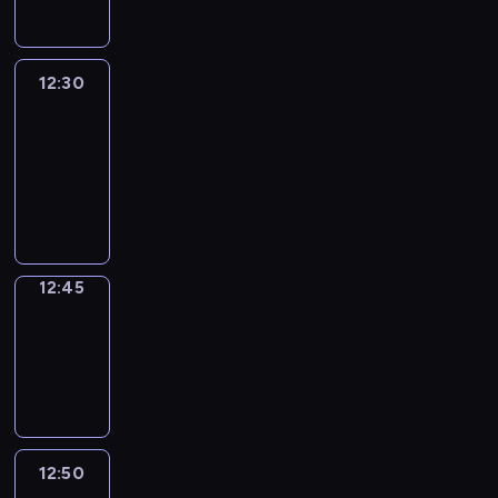
12:30
Le
journal
12:30
-
12:45
program
informacyjny
12:45
Focus
12:45
-
12:50
program
informacyjny
12:50
Entre
Nous