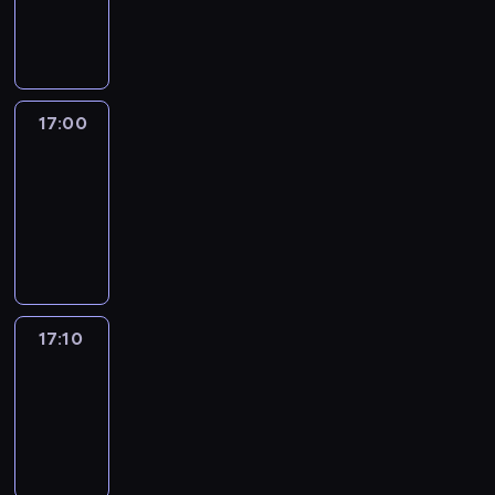
17:00
program
informacyjny
17:00
Le
journal
17:00
-
17:10
program
informacyjny
17:10
Reporters
17:10
-
17:30
program
informacyjny