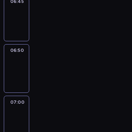
06:45
Focus
06:45
-
06:50
program
informacyjny
06:50
Sports
06:50
-
07:00
program
sportowy
07:00
Le
journal
07:00
-
07:30
program