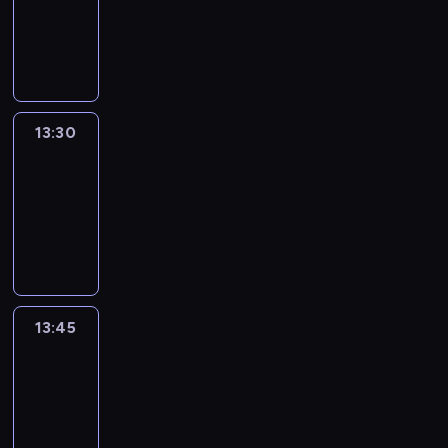
-
13:30
program
informacyjny
13:30
Le
journal
13:30
-
13:45
program
informacyjny
13:45
France
In
Focus
13:45
-
14:00
program