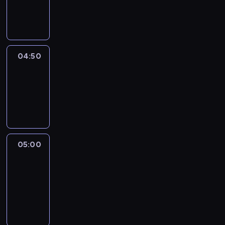
04:50
program
informacyjny
04:50
Sports
04:50
-
05:00
program
sportowy
05:00
Le
journal
05:00
-
05:15
program
informacyjny