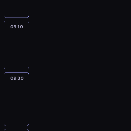
informacyjny
09:10
Reporters
09:10
-
09:30
program
informacyjny
09:30
Le
journal
09:30
-
09:40
program
informacyjny