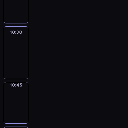
10:30
program
informacyjny
10:30
Le
journal
10:30
-
10:45
program
informacyjny
10:45
Focus
10:45
-
10:50
program
informacyjny