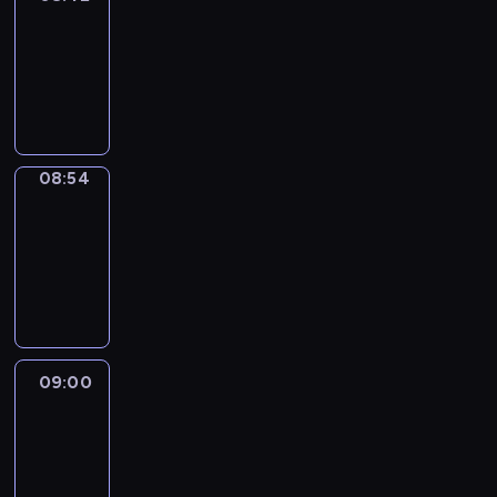
08:42
-
08:54
program
informacyjny
08:54
Short
Cuts
08:54
-
09:00
program
informacyjny
09:00
Le
journal
09:00
-
09:10
program