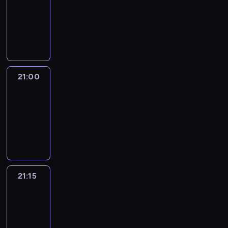
20:45
-
21:00
program
informacyjny
21:00
Le
journal
21:00
-
21:15
program
informacyjny
21:15
Reporters
21:15
-
21:30
program
informacyjny