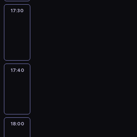
17:30
Le
journal
17:30
-
17:40
program
informacyjny
17:40
Revisited
17:40
-
18:00
program
informacyjny
18:00
Le
journal