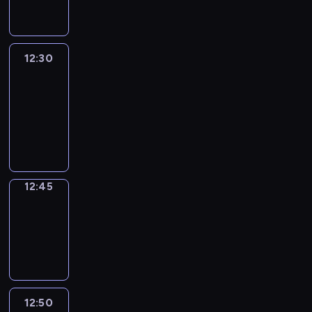
informacyjny
12:30
Le
journal
12:30
-
12:45
program
informacyjny
12:45
Focus
12:45
-
12:50
program
informacyjny
12:50
Entre