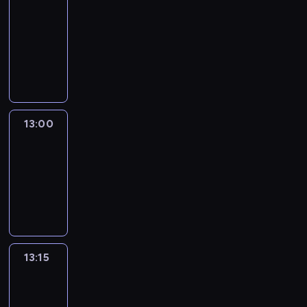
Nous
12:50
-
13:00
program
informacyjny
13:00
Le
journal
13:00
-
13:15
program
informacyjny
13:15
The
51
Percent
13:15