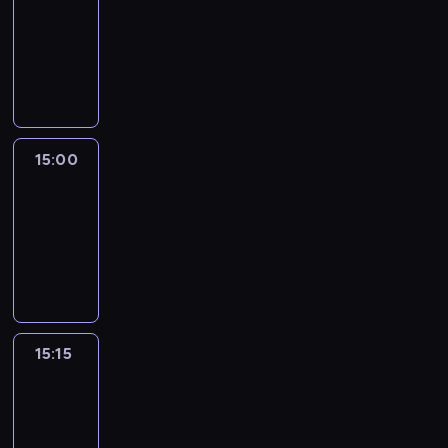
14:54
-
15:00
program
informacyjny
15:00
Le
journal
15:00
-
15:15
program
informacyjny
15:15
Arts24
15:15
-
15:30
program
informacyjny