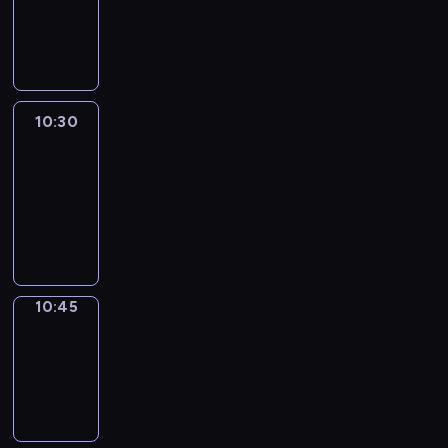
10:30
program
informacyjny
10:30
Le
journal
10:30
-
10:45
program
informacyjny
10:45
Focus
10:45
-
10:50
program
informacyjny