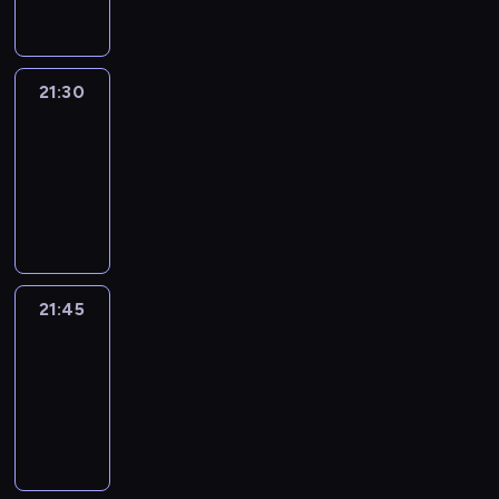
21:30
Le
journal
21:30
-
21:45
program
informacyjny
21:45
French
Connections
21:45
-
22:00
program
informacyjny