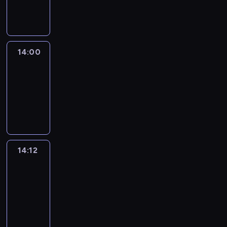
informacyjny
14:00
Le
journal
14:00
-
14:12
program
informacyjny
14:12
Paris
des
Arts
14:12
-
14:30
program
informacyjny