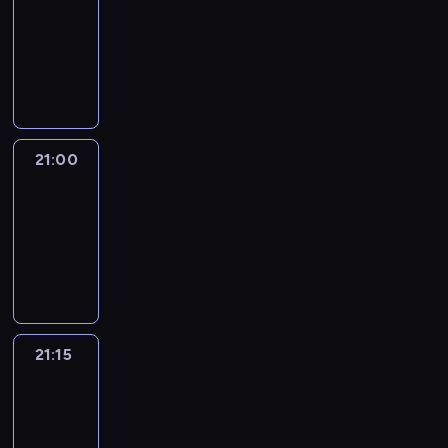
20:45
-
21:00
program
informacyjny
21:00
Le
journal
21:00
-
21:15
program
informacyjny
21:15
Reporters
21:15
-
21:30
program
informacyjny