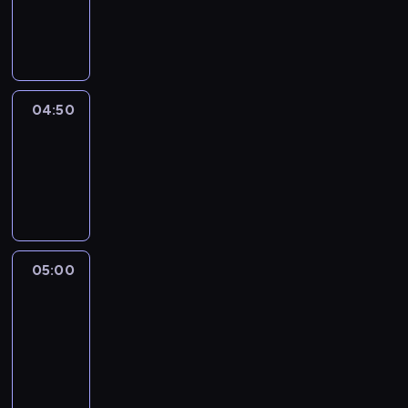
-
04:50
program
informacyjny
04:50
Sports
04:50
-
05:00
program
sportowy
05:00
Le
journal
05:00
-
05:15
program
informacyjny