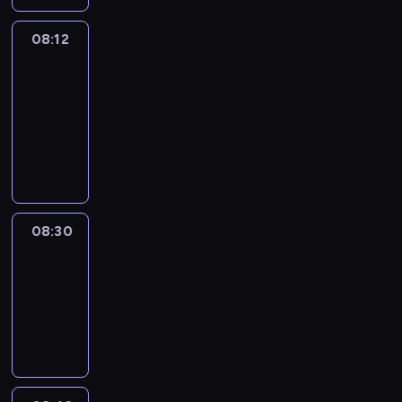
08:12
Paris
des
Arts
08:12
-
08:30
program
informacyjny
08:30
Le
journal
08:30
-
08:42
program
informacyjny