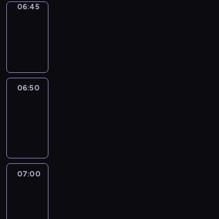
06:45
Focus
06:45
-
06:50
program
informacyjny
06:50
Sports
06:50
-
07:00
program
sportowy
07:00
Le
journal
07:00
-
07:30
program