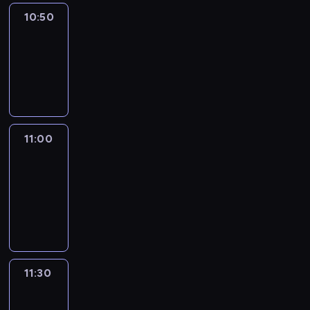
10:50
Sports
10:50
-
11:00
program
sportowy
11:00
Le
journal
11:00
-
11:30
program
informacyjny
11:30
Le
journal
11:30