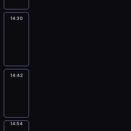
14:30
Le
journal
14:30
-
14:42
program
informacyjny
14:42
ENTR
14:42
-
14:54
program
informacyjny
14:54
Short
Cuts