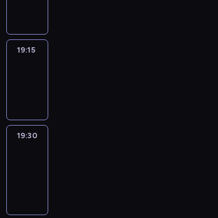
informacyjny
19:15
Reporters
19:15
-
19:30
program
informacyjny
19:30
Le
journal
19:30
-
19:45
program
informacyjny