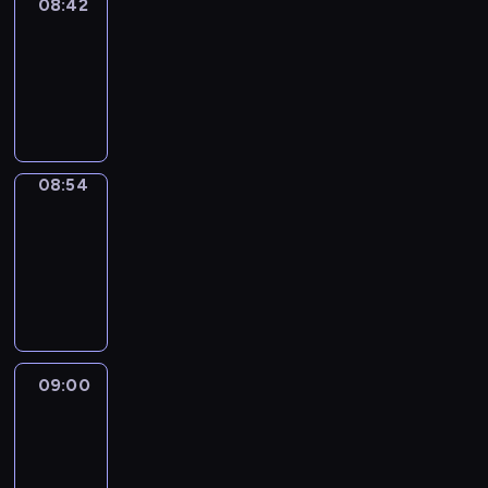
08:42
ENTR
08:42
-
08:54
program
informacyjny
08:54
Short
Cuts
08:54
-
09:00
program
informacyjny
09:00
Le
journal
09:00
-
09:10
program