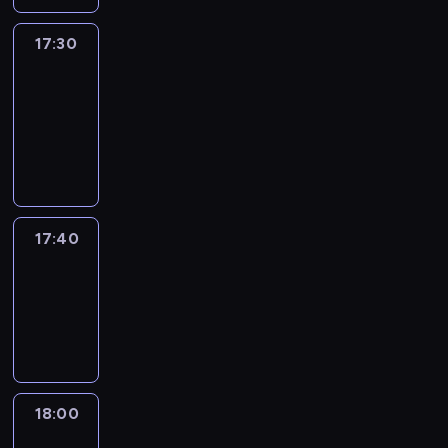
17:30
Le
journal
17:30
-
17:40
program
informacyjny
17:40
Revisited
17:40
-
18:00
program
informacyjny
18:00
Le
journal