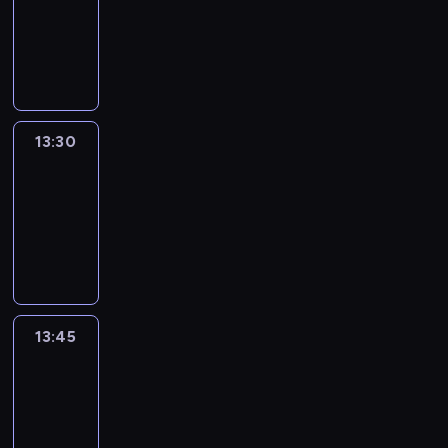
-
13:30
program
informacyjny
13:30
Le
journal
13:30
-
13:45
program
informacyjny
13:45
France
In
Focus
13:45
-
14:00
program