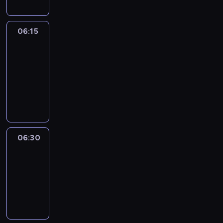
06:15
France
In
Focus
06:15
-
06:30
program
informacyjny
06:30
Le
journal
06:30
-
06:45
program
informacyjny