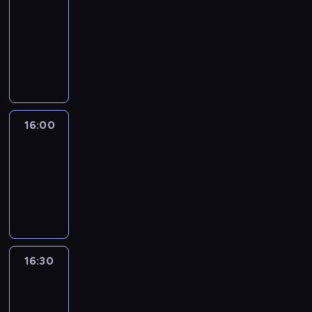
Connections
15:50
-
16:00
program
informacyjny
16:00
Le
journal
16:00
-
16:30
program
informacyjny
16:30
Le
journal
16:30
-