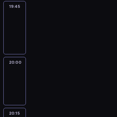
19:45
Eye
on
Africa
19:45
-
20:00
program
informacyjny
20:00
Le
journal
20:00
-
20:15
program
informacyjny
20:15
France