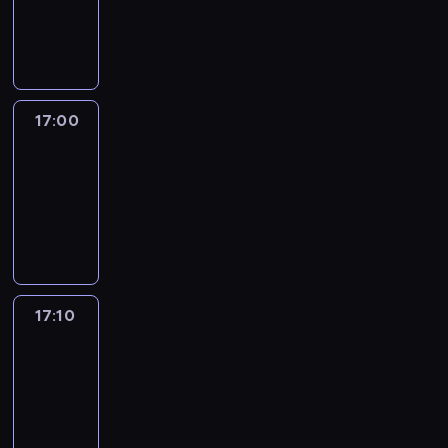
17:00
program
informacyjny
17:00
Le
journal
17:00
-
17:10
program
informacyjny
17:10
Reporters
17:10
-
17:30
program
informacyjny