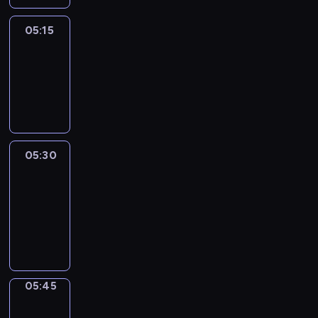
05:15
Reporters
05:15
-
05:30
program
informacyjny
05:30
Le
journal
05:30
-
05:45
program
informacyjny
05:45
Focus
05:45