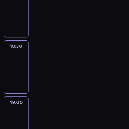
18:00
-
18:30
program
informacyjny
18:30
Le
journal
18:30
-
19:00
program
informacyjny
19:00
Le
journal
19:00
-
19:15
program