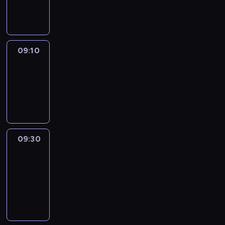
informacyjny
09:10
Reporters
09:10
-
09:30
program
informacyjny
09:30
Le
journal
09:30
-
09:40
program
informacyjny