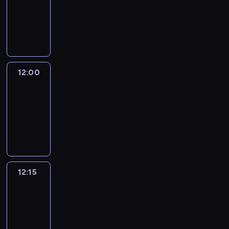
-
12:00
program
informacyjny
12:00
Le
journal
12:00
-
12:15
program
informacyjny
12:15
French
Connections
12:15
-
12:30
program