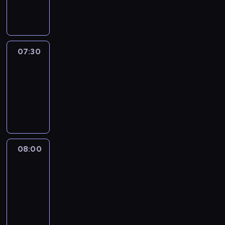
informacyjny
07:30
Le
journal
07:30
-
08:00
program
informacyjny
08:00
Le
journal
08:00
-
08:12
program
informacyjny