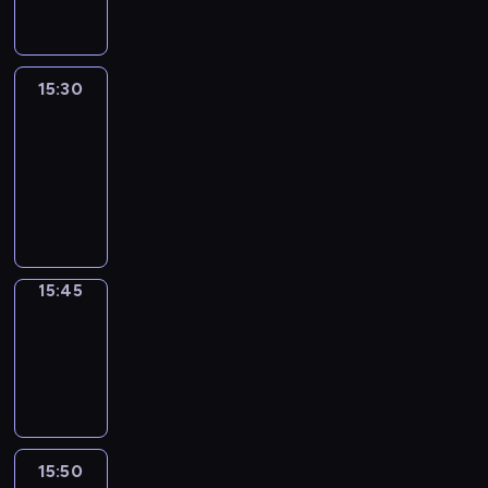
15:30
Le
journal
15:30
-
15:45
program
informacyjny
15:45
Focus
15:45
-
15:50
program
informacyjny
15:50
French