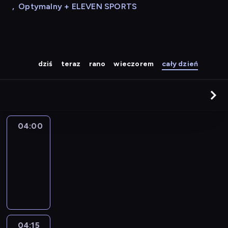
,
Optymalny + ELEVEN SPORTS
dziś
teraz
rano
wieczorem
cały dzień
04:00
Le
journal
04:00
-
04:15
program
informacyjny
04:15
The