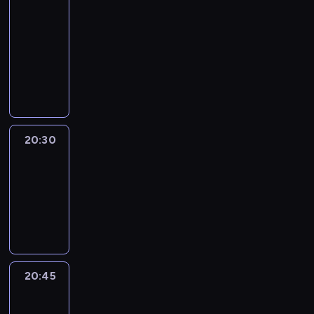
In
Focus
20:15
-
20:30
program
informacyjny
20:30
Le
journal
20:30
-
20:45
program
informacyjny
20:45
Eye
on
Africa