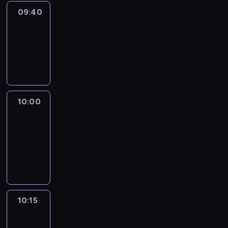
09:40
Revisited
09:40
-
10:00
program
informacyjny
10:00
Le
journal
10:00
-
10:15
program
informacyjny
10:15
Arts24
10:15
-