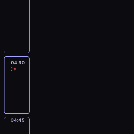
51
Percent
04:15
-
04:30
program
informacyjny
04:30
Le
journal
04:30
-
04:45
program
informacyjny
04:45
Focus
04:45