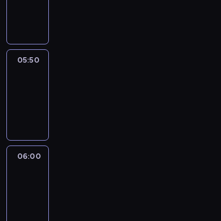
-
05:50
program
informacyjny
05:50
French
Connections
05:50
-
06:00
program
informacyjny
06:00
Le
journal
06:00
-
06:15
program
informacyjny