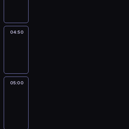
04:50
program
informacyjny
04:50
Sports
04:50
-
05:00
program
sportowy
05:00
Le
journal
05:00
-
05:15
program
informacyjny