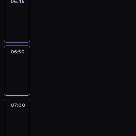
06:45
Focus
06:45
-
06:50
program
informacyjny
06:50
Sports
06:50
-
07:00
program
sportowy
07:00
Le
journal
07:00
-
07:30
program