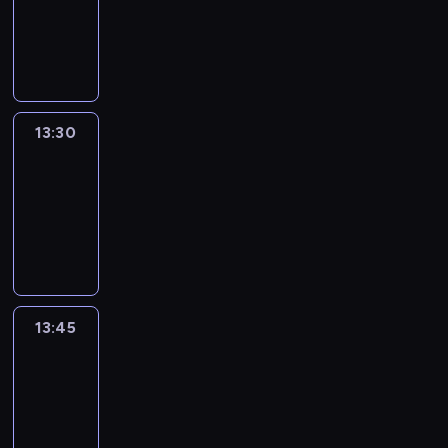
-
13:30
program
informacyjny
13:30
Le
journal
13:30
-
13:45
program
informacyjny
13:45
France
In
Focus
13:45
-
14:00
program