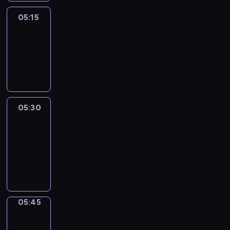
05:15
Reporters
05:15
-
05:30
program
informacyjny
05:30
Le
journal
05:30
-
05:45
program
informacyjny
05:45
Focus
05:45
-