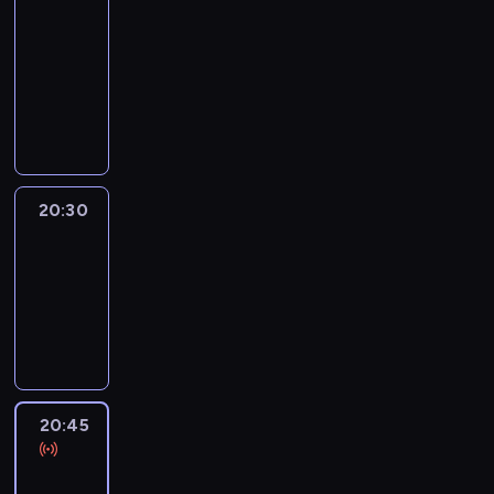
Focus
20:15
-
20:30
program
informacyjny
20:30
Le
journal
20:30
-
20:45
program
informacyjny
20:45
Eye
on
Africa