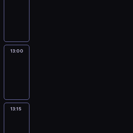
12:50
-
13:00
program
informacyjny
13:00
Le
journal
13:00
-
13:15
program
informacyjny
13:15
The
51
Percent
13:15