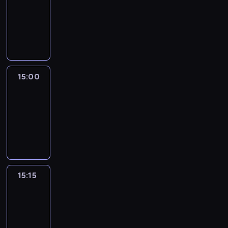
14:54
-
15:00
program
informacyjny
15:00
Le
journal
15:00
-
15:15
program
informacyjny
15:15
Arts24
15:15
-
15:30
program
informacyjny