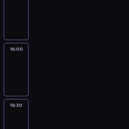
15:50
-
16:00
program
informacyjny
16:00
Le
journal
16:00
-
16:30
program
informacyjny
16:30
Le
journal
16:30
-