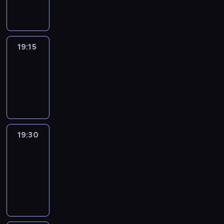
informacyjny
19:15
Arts24
19:15
-
19:30
program
informacyjny
19:30
Le
journal
19:30
-
19:45
program
informacyjny