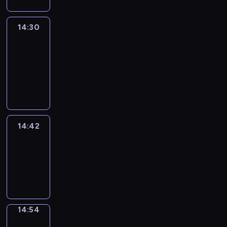
14:30
Le
journal
14:30
-
14:42
program
informacyjny
14:42
ENTR
14:42
-
14:54
program
informacyjny
14:54
Short
Cuts