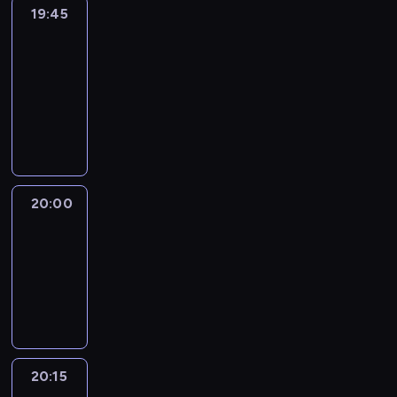
19:45
Eye
on
Africa
19:45
-
20:00
program
informacyjny
20:00
Le
journal
20:00
-
20:15
program
informacyjny
20:15
France
In