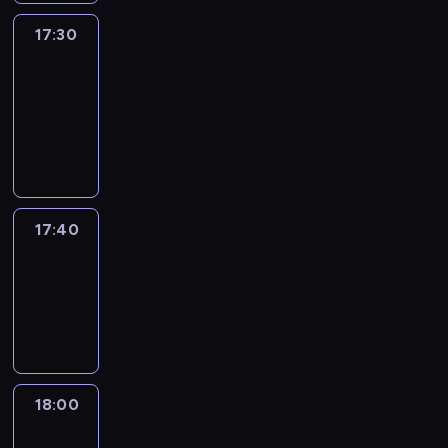
17:30
Le
journal
17:30
-
17:40
program
informacyjny
17:40
Revisited
17:40
-
18:00
program
informacyjny
18:00
Le
journal