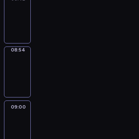
08:42
-
08:54
program
informacyjny
08:54
Short
Cuts
08:54
-
09:00
program
informacyjny
09:00
Le
journal
09:00
-
09:10
program