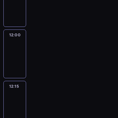
-
12:00
program
informacyjny
12:00
Le
journal
12:00
-
12:15
program
informacyjny
12:15
French
Connections
12:15
-
12:30
program
informacyjny