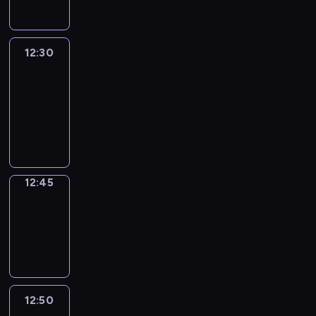
12:30
Le
journal
12:30
-
12:45
program
informacyjny
12:45
Focus
12:45
-
12:50
program
informacyjny
12:50
Entre
Nous