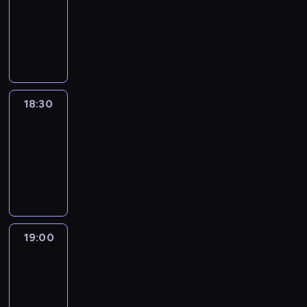
18:00
-
18:30
program
informacyjny
18:30
Le
journal
18:30
-
19:00
program
informacyjny
19:00
Le
journal
19:00
-
19:15
program