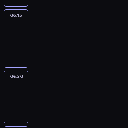
06:15
France
In
Focus
06:15
-
06:30
program
informacyjny
06:30
Le
journal
06:30
-
06:45
program
informacyjny