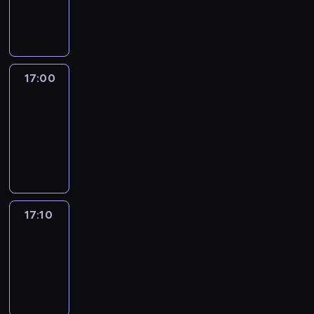
17:00
program
informacyjny
17:00
Le
journal
17:00
-
17:10
program
informacyjny
17:10
Reporters
17:10
-
17:30
program
informacyjny