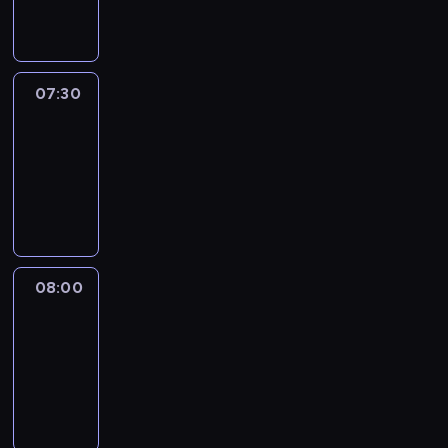
informacyjny
07:30
Le
journal
07:30
-
08:00
program
informacyjny
08:00
Le
journal
08:00
-
08:12
program
informacyjny