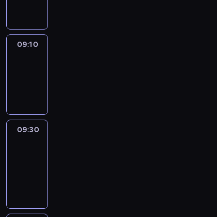
informacyjny
09:10
Reporters
09:10
-
09:30
program
informacyjny
09:30
Le
journal
09:30
-
09:40
program
informacyjny