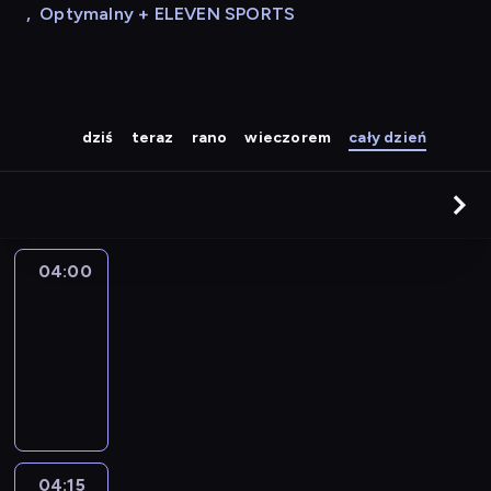
,
Optymalny + ELEVEN SPORTS
dziś
teraz
rano
wieczorem
cały dzień
04:00
Le
journal
04:00
-
04:15
program
informacyjny
04:15
The