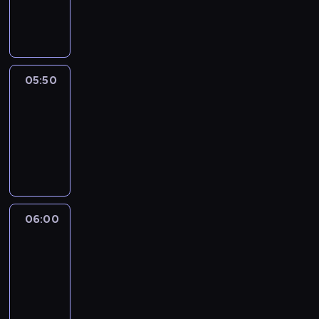
05:50
program
informacyjny
05:50
French
Connections
05:50
-
06:00
program
informacyjny
06:00
Le
journal
06:00
-
06:15
program
informacyjny