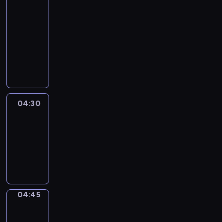
51
Percent
04:15
-
04:30
program
informacyjny
04:30
Le
journal
04:30
-
04:45
program
informacyjny
04:45
Focus
04:45
-