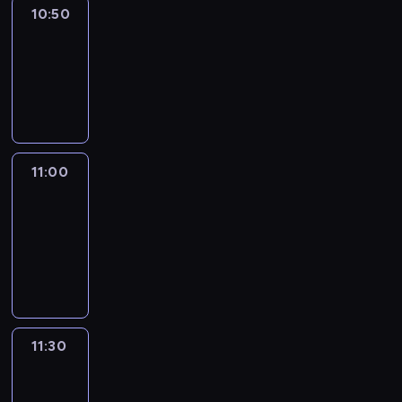
10:50
Sports
10:50
-
11:00
program
sportowy
11:00
Le
journal
11:00
-
11:30
program
informacyjny
11:30
Le
journal
11:30