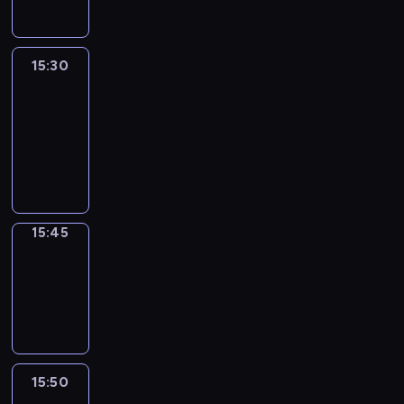
15:30
Le
journal
15:30
-
15:45
program
informacyjny
15:45
Focus
15:45
-
15:50
program
informacyjny
15:50
French
Connections