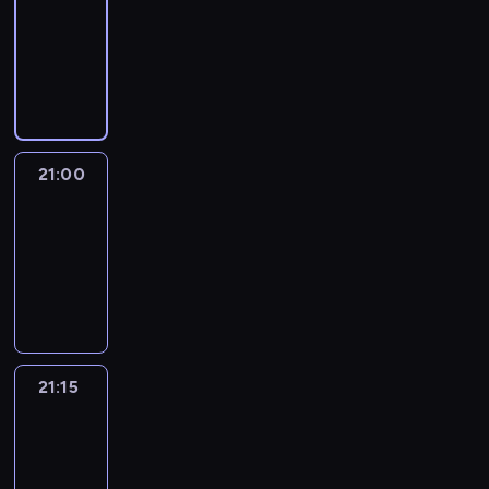
20:45
-
21:00
program
informacyjny
21:00
Le
journal
21:00
-
21:15
program
informacyjny
21:15
Reporters
21:15
-
21:30
program
informacyjny