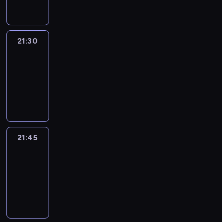
21:30
Le
journal
21:30
-
21:45
program
informacyjny
21:45
French
Connections
21:45
-
22:00
program
informacyjny