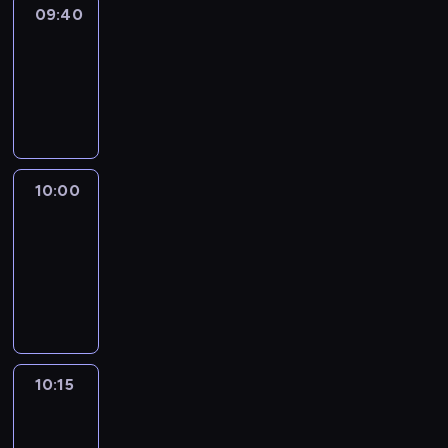
09:40
Revisited
09:40
-
10:00
program
informacyjny
10:00
Le
journal
10:00
-
10:15
program
informacyjny
10:15
Arts24
10:15
-