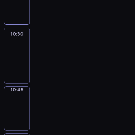
10:30
program
informacyjny
10:30
Le
journal
10:30
-
10:45
program
informacyjny
10:45
Focus
10:45
-
10:50
program
informacyjny