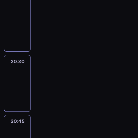
In
Focus
20:15
-
20:30
program
informacyjny
20:30
Le
journal
20:30
-
20:45
program
informacyjny
20:45
Eye
on
Africa