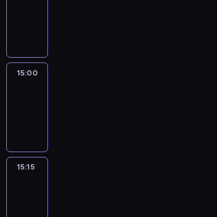
14:54
-
15:00
program
informacyjny
15:00
Le
journal
15:00
-
15:15
program
informacyjny
15:15
Arts24
15:15
-
15:30
program
informacyjny