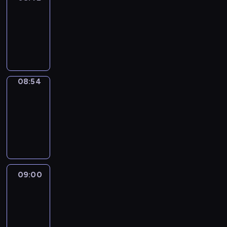
08:42
-
08:54
program
informacyjny
08:54
Short
Cuts
08:54
-
09:00
program
informacyjny
09:00
Le
journal
09:00
-
09:10
program