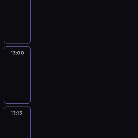
12:50
-
13:00
program
informacyjny
13:00
Le
journal
13:00
-
13:15
program
informacyjny
13:15
The
51
Percent
13:15