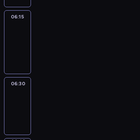
06:15
France
In
Focus
06:15
-
06:30
program
informacyjny
06:30
Le
journal
06:30
-
06:45
program
informacyjny