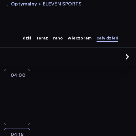
,
Optymalny + ELEVEN SPORTS
dziś
teraz
rano
wieczorem
cały dzień
04:00
Le
journal
04:00
-
04:15
program
informacyjny
04:15
The