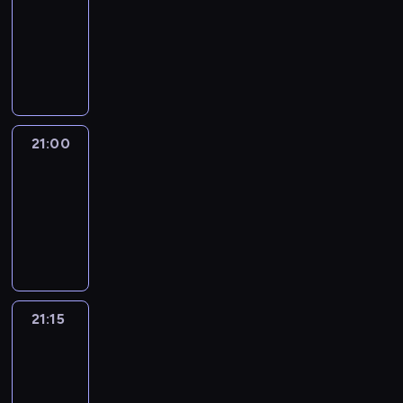
20:45
-
21:00
program
informacyjny
21:00
Le
journal
21:00
-
21:15
program
informacyjny
21:15
Reporters
21:15
-
21:30
program
informacyjny