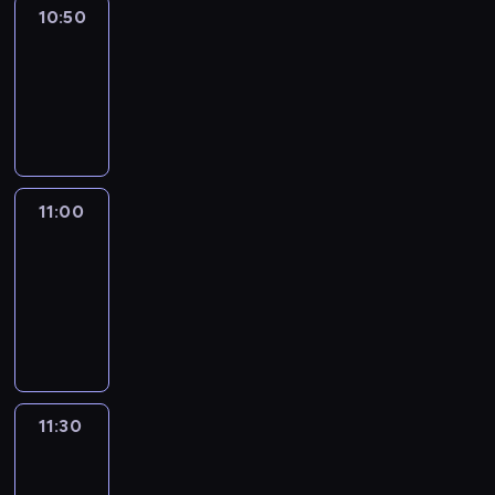
10:50
Sports
10:50
-
11:00
program
sportowy
11:00
Le
journal
11:00
-
11:30
program
informacyjny
11:30
Le
journal
11:30