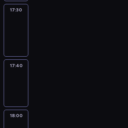
17:30
Le
journal
17:30
-
17:40
program
informacyjny
17:40
Revisited
17:40
-
18:00
program
informacyjny
18:00
Le
journal