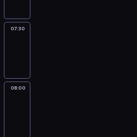
informacyjny
07:30
Le
journal
07:30
-
08:00
program
informacyjny
08:00
Le
journal
08:00
-
08:12
program
informacyjny