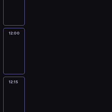
-
12:00
program
informacyjny
12:00
Le
journal
12:00
-
12:15
program
informacyjny
12:15
French
Connections
12:15
-
12:30
program
informacyjny