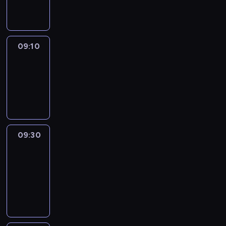
informacyjny
09:10
Reporters
09:10
-
09:30
program
informacyjny
09:30
Le
journal
09:30
-
09:40
program
informacyjny