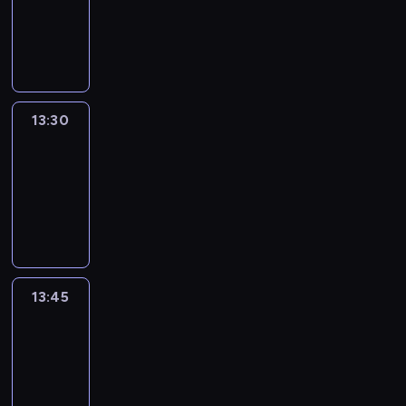
-
13:30
program
informacyjny
13:30
Le
journal
13:30
-
13:45
program
informacyjny
13:45
France
In
Focus
13:45
-
14:00
program