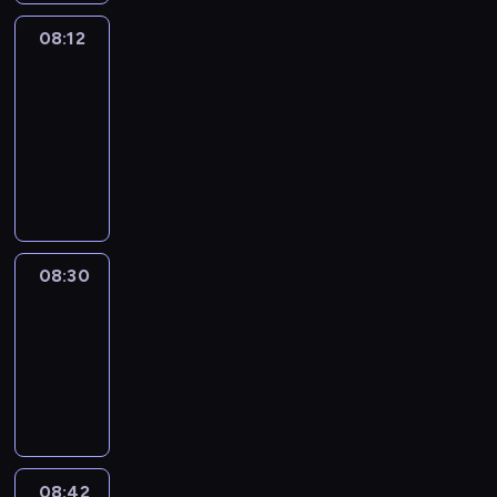
08:12
Paris
des
Arts
08:12
-
08:30
program
informacyjny
08:30
Le
journal
08:30
-
08:42
program
informacyjny
08:42
ENTR