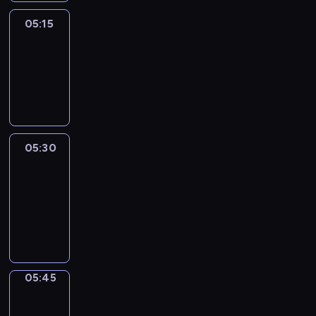
05:15
Reporters
05:15
-
05:30
program
informacyjny
05:30
Le
journal
05:30
-
05:45
program
informacyjny
05:45
Focus
05:45
-