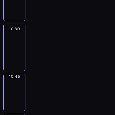
10:30
program
informacyjny
10:30
Le
journal
10:30
-
10:45
program
informacyjny
10:45
Focus
10:45
-
10:50
program
informacyjny