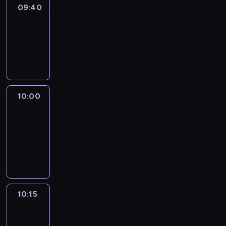
09:40
Revisited
09:40
-
10:00
program
informacyjny
10:00
Le
journal
10:00
-
10:15
program
informacyjny
10:15
Arts24
10:15
-