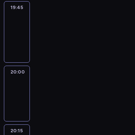
19:45
Eye
on
Africa
19:45
-
20:00
program
informacyjny
20:00
Le
journal
20:00
-
20:15
program
informacyjny
20:15
France