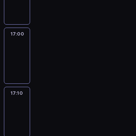
17:00
program
informacyjny
17:00
Le
journal
17:00
-
17:10
program
informacyjny
17:10
Reporters
17:10
-
17:30
program
informacyjny