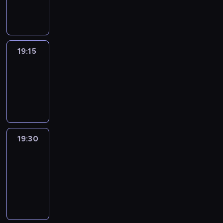
informacyjny
19:15
Arts24
19:15
-
19:30
program
informacyjny
19:30
Le
journal
19:30
-
19:45
program
informacyjny