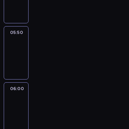
05:50
program
informacyjny
05:50
French
Connections
05:50
-
06:00
program
informacyjny
06:00
Le
journal
06:00
-
06:15
program
informacyjny