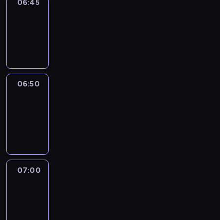
06:45
Focus
06:45
-
06:50
program
informacyjny
06:50
Sports
06:50
-
07:00
program
sportowy
07:00
Le
journal
07:00
-
07:30
program