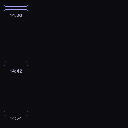
14:30
Le
journal
14:30
-
14:42
program
informacyjny
14:42
ENTR
14:42
-
14:54
program
informacyjny
14:54
Short
Cuts