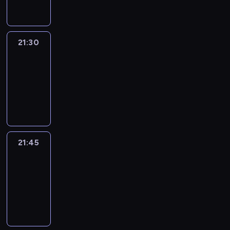
21:30
Le
journal
21:30
-
21:45
program
informacyjny
21:45
French
Connections
21:45
-
22:00
program
informacyjny