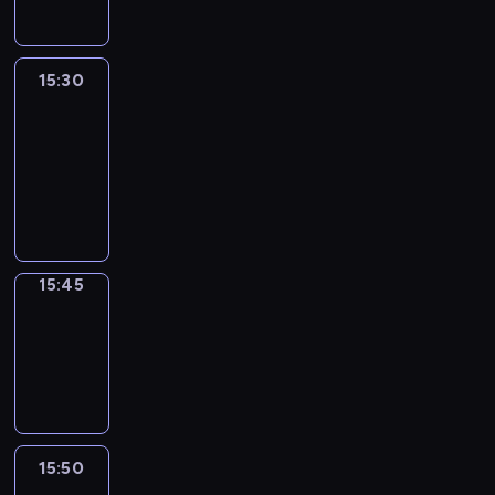
15:30
Le
journal
15:30
-
15:45
program
informacyjny
15:45
Focus
15:45
-
15:50
program
informacyjny
15:50
French
Connections