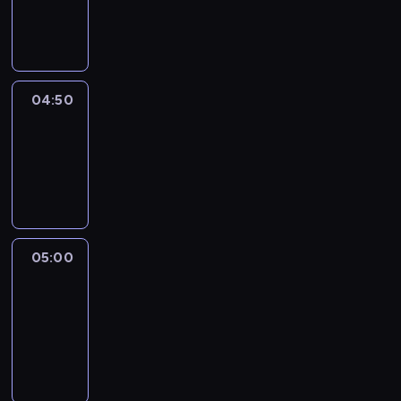
04:50
program
informacyjny
04:50
Sports
04:50
-
05:00
program
sportowy
05:00
Le
journal
05:00
-
05:15
program
informacyjny