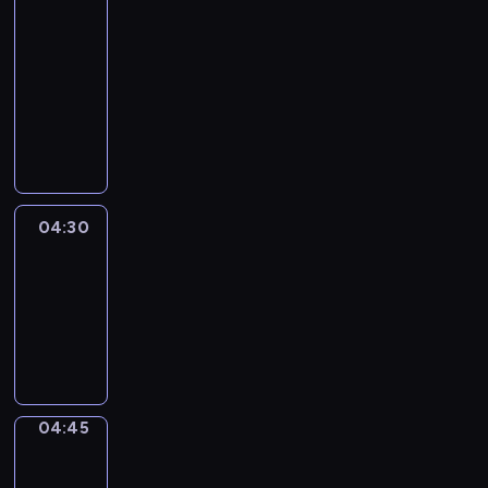
51
Percent
04:15
-
04:30
program
informacyjny
04:30
Le
journal
04:30
-
04:45
program
informacyjny
04:45
Focus
04:45
-