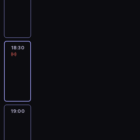
18:00
-
18:30
program
informacyjny
18:30
Le
journal
18:30
-
19:00
program
informacyjny
19:00
Le
journal
19:00
-
19:15
program