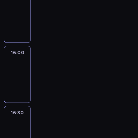
15:50
-
16:00
program
informacyjny
16:00
Le
journal
16:00
-
16:30
program
informacyjny
16:30
Le
journal
16:30
-