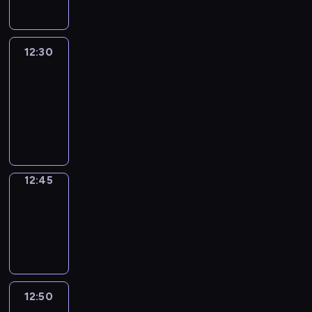
12:30
Le
journal
12:30
-
12:45
program
informacyjny
12:45
Focus
12:45
-
12:50
program
informacyjny
12:50
Entre
Nous