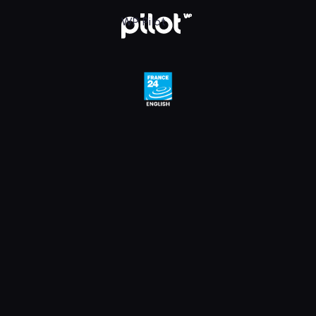
e 24 English HD, Oglądaj w WP Pilot
WP Pilot