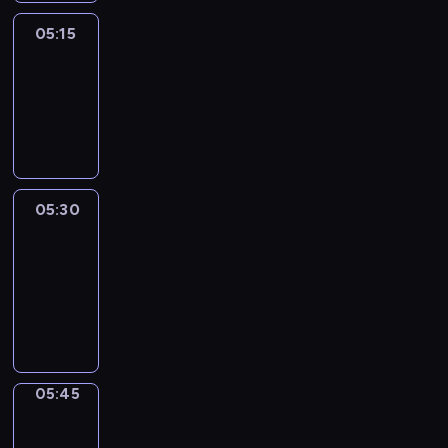
05:15
Reporters
05:15
-
05:30
program
informacyjny
05:30
Le
journal
05:30
-
05:45
program
informacyjny
05:45
Focus
05:45
-