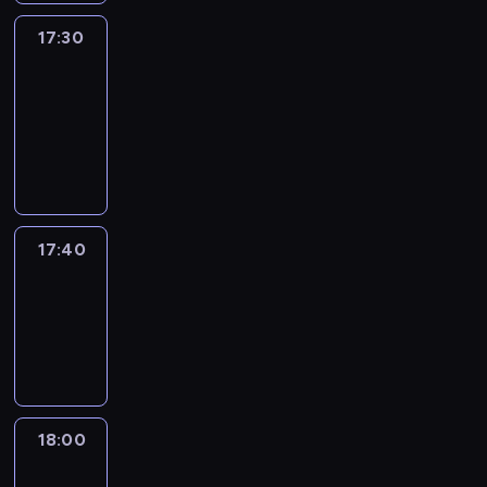
17:30
Le
journal
17:30
-
17:40
program
informacyjny
17:40
Revisited
17:40
-
18:00
program
informacyjny
18:00
Le
journal