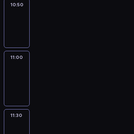
10:50
Sports
10:50
-
11:00
program
sportowy
11:00
Le
journal
11:00
-
11:30
program
informacyjny
11:30
Le
journal
11:30