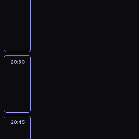
In
Focus
20:15
-
20:30
program
informacyjny
20:30
Le
journal
20:30
-
20:45
program
informacyjny
20:45
Eye
on
Africa