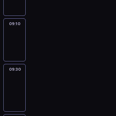
informacyjny
09:10
Reporters
09:10
-
09:30
program
informacyjny
09:30
Le
journal
09:30
-
09:40
program
informacyjny