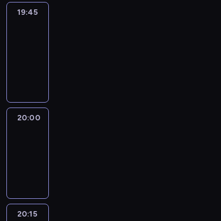
19:45
Eye
on
Africa
19:45
-
20:00
program
informacyjny
20:00
Le
journal
20:00
-
20:15
program
informacyjny
20:15
France