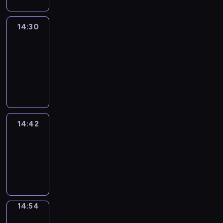
14:30
Le
journal
14:30
-
14:42
program
informacyjny
14:42
ENTR
14:42
-
14:54
program
informacyjny
14:54
Short
Cuts