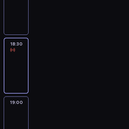
18:00
-
18:30
program
informacyjny
18:30
Le
journal
18:30
-
19:00
program
informacyjny
19:00
Le
journal
19:00
-
19:15
program