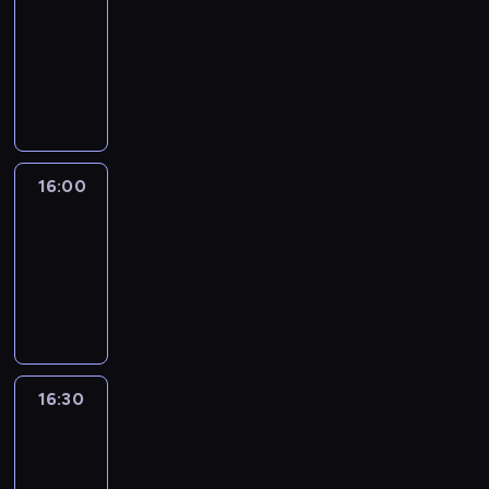
15:50
-
16:00
program
informacyjny
16:00
Le
journal
16:00
-
16:30
program
informacyjny
16:30
Le
journal
16:30
-