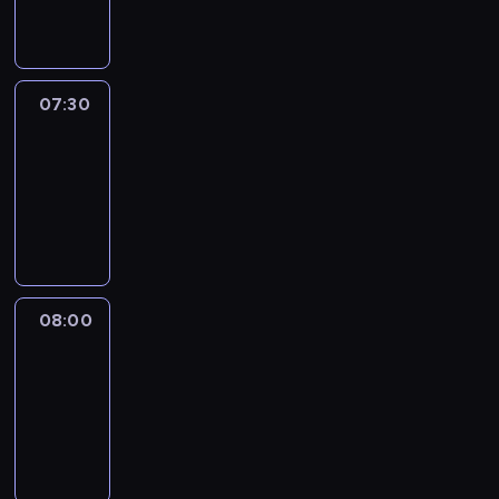
informacyjny
07:30
Le
journal
07:30
-
08:00
program
informacyjny
08:00
Le
journal
08:00
-
08:12
program
informacyjny