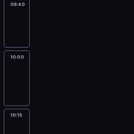
09:40
Revisited
09:40
-
10:00
program
informacyjny
10:00
Le
journal
10:00
-
10:15
program
informacyjny
10:15
Arts24
10:15
-