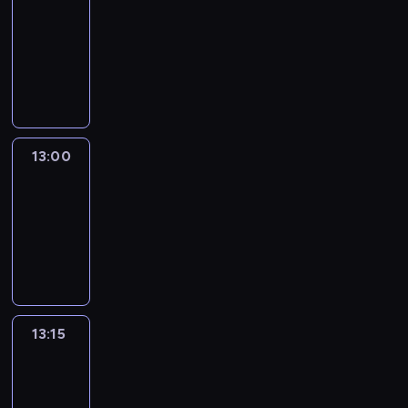
12:50
-
13:00
program
informacyjny
13:00
Le
journal
13:00
-
13:15
program
informacyjny
13:15
The
51
Percent
13:15