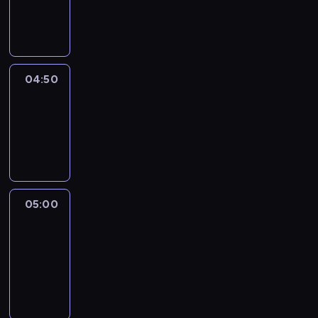
04:50
program
informacyjny
04:50
Sports
04:50
-
05:00
program
sportowy
05:00
Le
journal
05:00
-
05:15
program
informacyjny