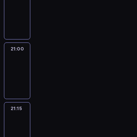
20:45
-
21:00
program
informacyjny
21:00
Le
journal
21:00
-
21:15
program
informacyjny
21:15
Reporters
21:15
-
21:30
program
informacyjny