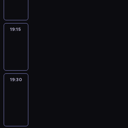
informacyjny
19:15
Reporters
19:15
-
19:30
program
informacyjny
19:30
Le
journal
19:30
-
19:45
program
informacyjny