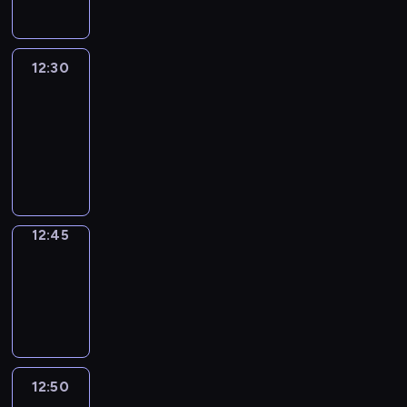
12:30
Le
journal
12:30
-
12:45
program
informacyjny
12:45
Focus
12:45
-
12:50
program
informacyjny
12:50
Entre
Nous