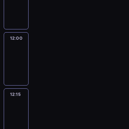
-
12:00
program
informacyjny
12:00
Le
journal
12:00
-
12:15
program
informacyjny
12:15
French
Connections
12:15
-
12:30
program
informacyjny