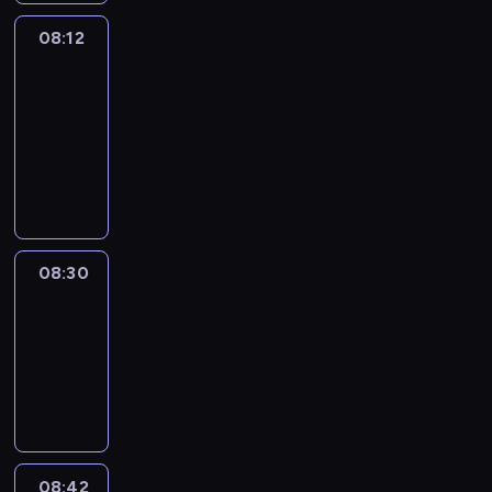
08:12
Paris
des
Arts
08:12
-
08:30
program
informacyjny
08:30
Le
journal
08:30
-
08:42
program
informacyjny
08:42
ENTR