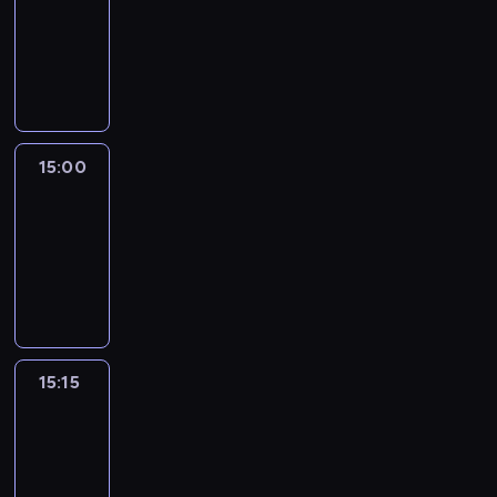
14:54
-
15:00
program
informacyjny
15:00
Le
journal
15:00
-
15:15
program
informacyjny
15:15
Arts24
15:15
-
15:30
program
informacyjny