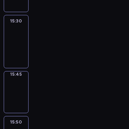
15:30
Le
journal
15:30
-
15:45
program
informacyjny
15:45
Focus
15:45
-
15:50
program
informacyjny
15:50
French
Connections