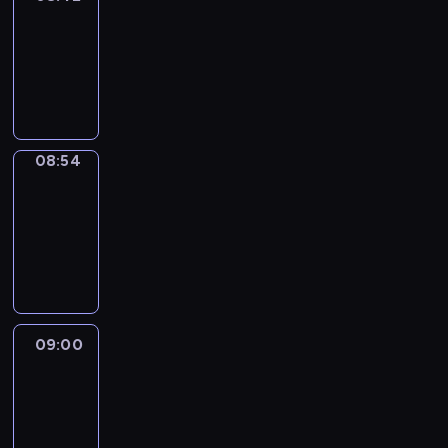
08:42
-
08:54
program
informacyjny
08:54
Short
Cuts
08:54
-
09:00
program
informacyjny
09:00
Le
journal
09:00
-
09:10
program