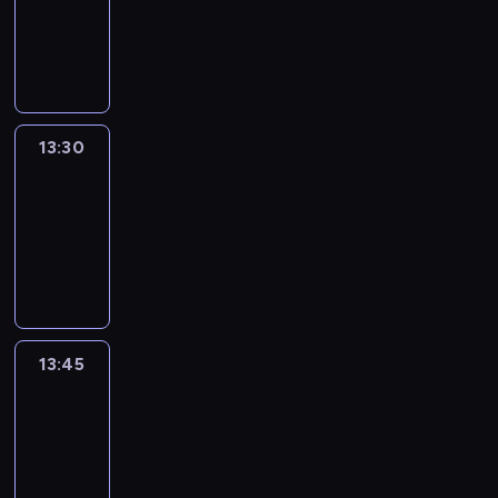
-
13:30
program
informacyjny
13:30
Le
journal
13:30
-
13:45
program
informacyjny
13:45
France
In
Focus
13:45
-
14:00
program