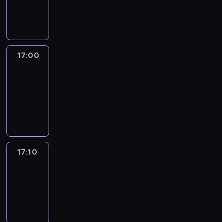
17:00
program
informacyjny
17:00
Le
journal
17:00
-
17:10
program
informacyjny
17:10
Reporters
17:10
-
17:30
program
informacyjny