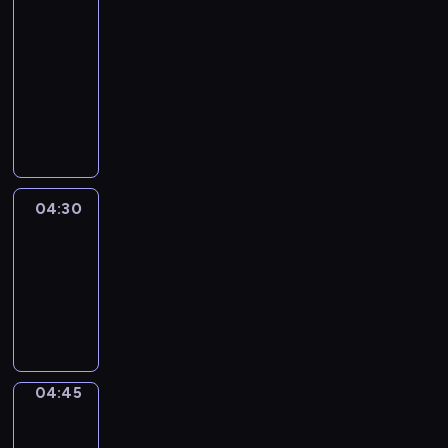
51
Percent
04:15
-
04:30
program
informacyjny
04:30
Le
journal
04:30
-
04:45
program
informacyjny
04:45
Focus
04:45
-