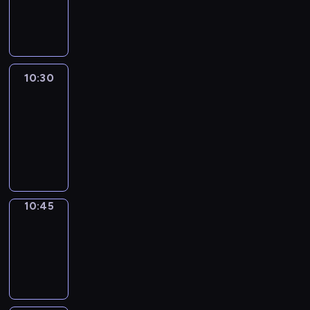
10:30
program
informacyjny
10:30
Le
journal
10:30
-
10:45
program
informacyjny
10:45
Focus
10:45
-
10:50
program
informacyjny