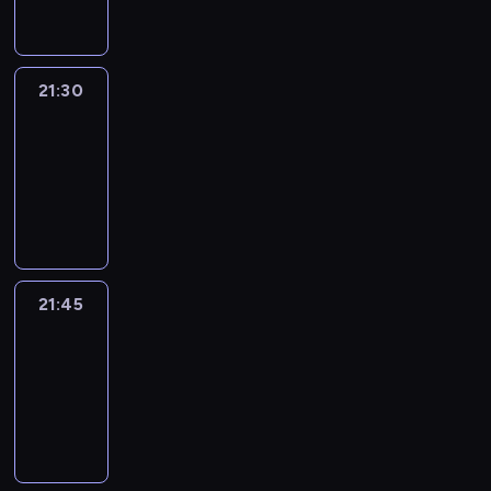
21:30
Le
journal
21:30
-
21:45
program
informacyjny
21:45
French
Connections
21:45
-
22:00
program
informacyjny