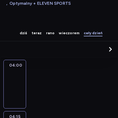
,
Optymalny + ELEVEN SPORTS
dziś
teraz
rano
wieczorem
cały dzień
04:00
Le
journal
04:00
-
04:15
program
informacyjny
04:15
The