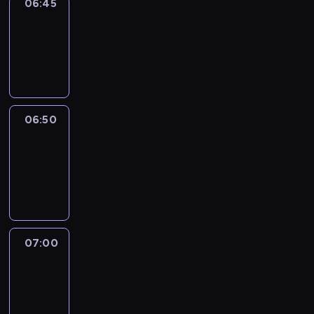
06:45
Focus
06:45
-
06:50
program
informacyjny
06:50
Sports
06:50
-
07:00
program
sportowy
07:00
Le
journal
07:00
-
07:30
program