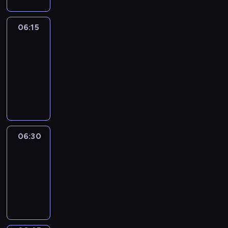
06:15
France
In
Focus
06:15
-
06:30
program
informacyjny
06:30
Le
journal
06:30
-
06:45
program
informacyjny