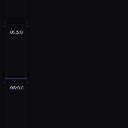
05:50
program
informacyjny
05:50
French
Connections
05:50
-
06:00
program
informacyjny
06:00
Le
journal
06:00
-
06:15
program
informacyjny