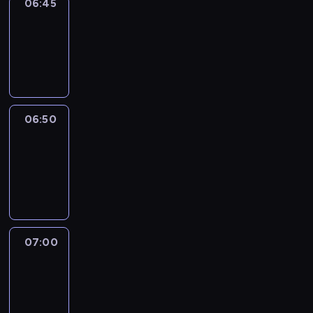
06:45
Focus
06:45
-
06:50
program
informacyjny
06:50
Sports
06:50
-
07:00
program
sportowy
07:00
Le
journal
07:00
-
07:30
program