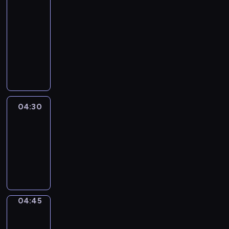
51
Percent
04:15
-
04:30
program
informacyjny
04:30
Le
journal
04:30
-
04:45
program
informacyjny
04:45
Focus
04:45
-