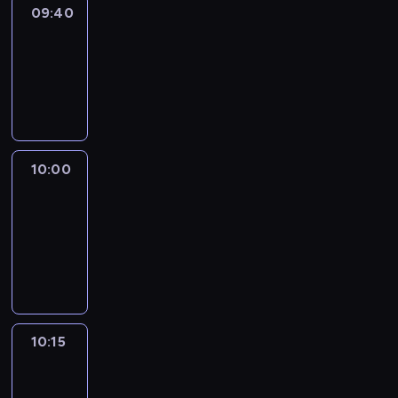
09:40
Revisited
09:40
-
10:00
program
informacyjny
10:00
Le
journal
10:00
-
10:15
program
informacyjny
10:15
Arts24
10:15
-