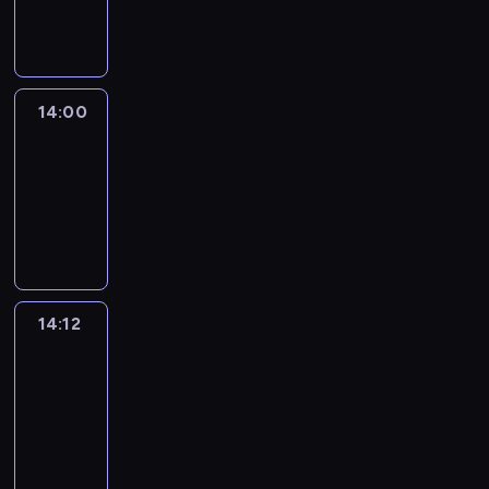
informacyjny
14:00
Le
journal
14:00
-
14:12
program
informacyjny
14:12
Paris
des
Arts
14:12
-
14:30
program
informacyjny