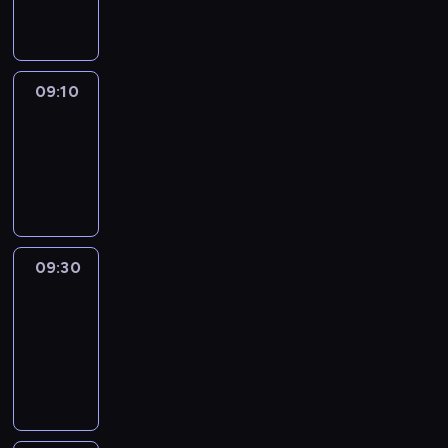
informacyjny
09:10
Reporters
09:10
-
09:30
program
informacyjny
09:30
Le
journal
09:30
-
09:40
program
informacyjny