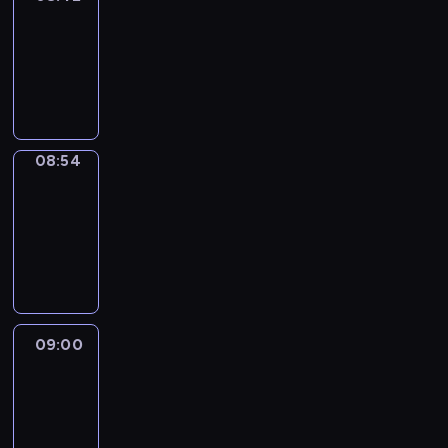
08:42
-
08:54
program
informacyjny
08:54
Short
Cuts
08:54
-
09:00
program
informacyjny
09:00
Le
journal
09:00
-
09:10
program