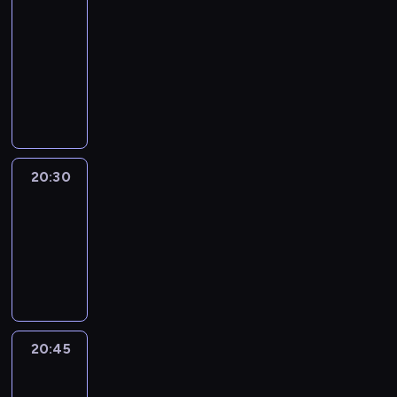
In
Focus
20:15
-
20:30
program
informacyjny
20:30
Le
journal
20:30
-
20:45
program
informacyjny
20:45
Eye
on
Africa