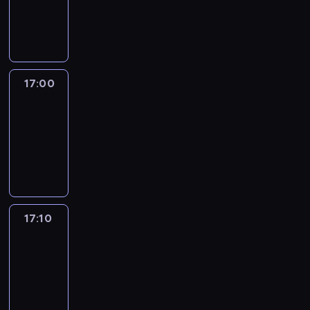
17:00
program
informacyjny
17:00
Le
journal
17:00
-
17:10
program
informacyjny
17:10
Reporters
17:10
-
17:30
program
informacyjny