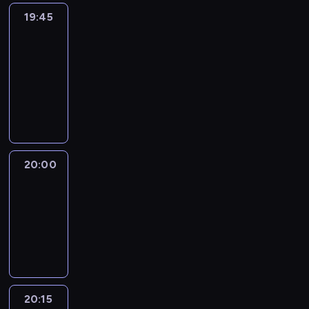
19:45
Eye
on
Africa
19:45
-
20:00
program
informacyjny
20:00
Le
journal
20:00
-
20:15
program
informacyjny
20:15
France