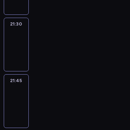
21:30
Le
journal
21:30
-
21:45
program
informacyjny
21:45
French
Connections
21:45
-
22:00
program
informacyjny