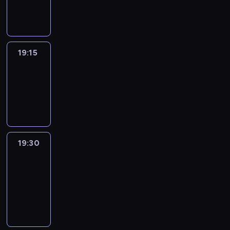
informacyjny
19:15
Reporters
19:15
-
19:30
program
informacyjny
19:30
Le
journal
19:30
-
19:45
program
informacyjny