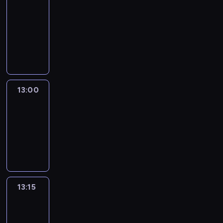
Nous
12:50
-
13:00
program
informacyjny
13:00
Le
journal
13:00
-
13:15
program
informacyjny
13:15
The
51
Percent
13:15