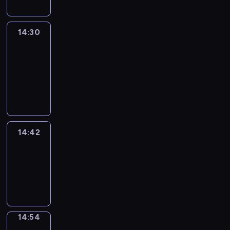
14:30
Le
journal
14:30
-
14:42
program
informacyjny
14:42
ENTR
14:42
-
14:54
program
informacyjny
14:54
Short
Cuts