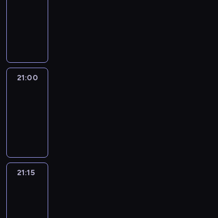
20:45
-
21:00
program
informacyjny
21:00
Le
journal
21:00
-
21:15
program
informacyjny
21:15
Reporters
21:15
-
21:30
program
informacyjny