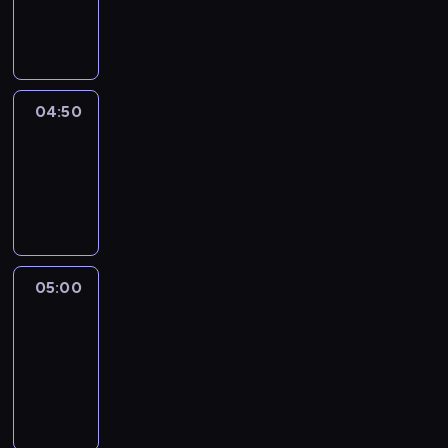
04:50
program
informacyjny
04:50
Sports
04:50
-
05:00
program
sportowy
05:00
Le
journal
05:00
-
05:15
program
informacyjny