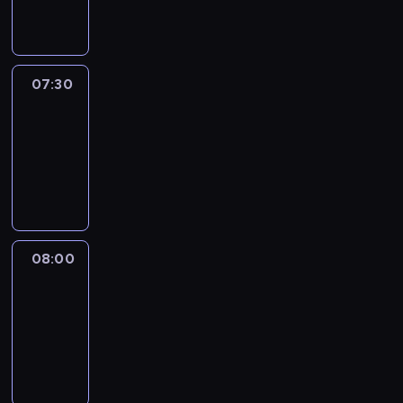
informacyjny
07:30
Le
journal
07:30
-
08:00
program
informacyjny
08:00
Le
journal
08:00
-
08:12
program
informacyjny