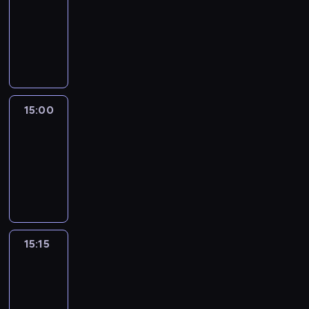
14:54
-
15:00
program
informacyjny
15:00
Le
journal
15:00
-
15:15
program
informacyjny
15:15
Arts24
15:15
-
15:30
program
informacyjny