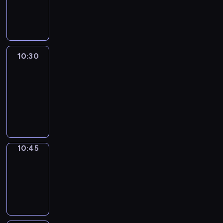
10:30
program
informacyjny
10:30
Le
journal
10:30
-
10:45
program
informacyjny
10:45
Focus
10:45
-
10:50
program
informacyjny