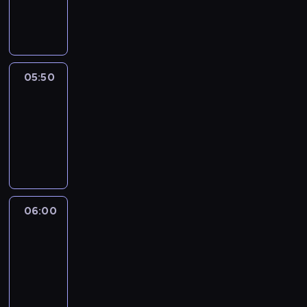
05:50
program
informacyjny
05:50
French
Connections
05:50
-
06:00
program
informacyjny
06:00
Le
journal
06:00
-
06:15
program
informacyjny