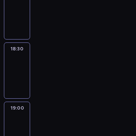
18:00
-
18:30
program
informacyjny
18:30
Le
journal
18:30
-
19:00
program
informacyjny
19:00
Le
journal
19:00
-
19:15
program