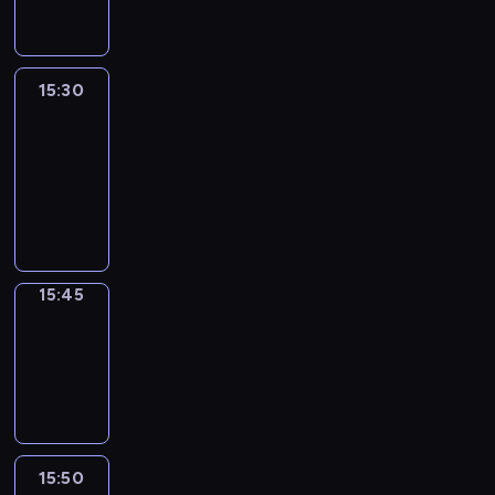
15:30
Le
journal
15:30
-
15:45
program
informacyjny
15:45
Focus
15:45
-
15:50
program
informacyjny
15:50
French