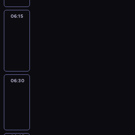
06:15
France
In
Focus
06:15
-
06:30
program
informacyjny
06:30
Le
journal
06:30
-
06:45
program
informacyjny