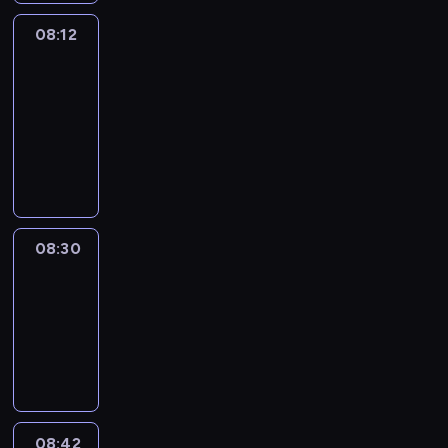
08:12
Paris
des
Arts
08:12
-
08:30
program
informacyjny
08:30
Le
journal
08:30
-
08:42
program
informacyjny
08:42
ENTR