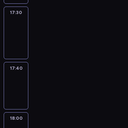
17:30
Le
journal
17:30
-
17:40
program
informacyjny
17:40
Revisited
17:40
-
18:00
program
informacyjny
18:00
Le
journal