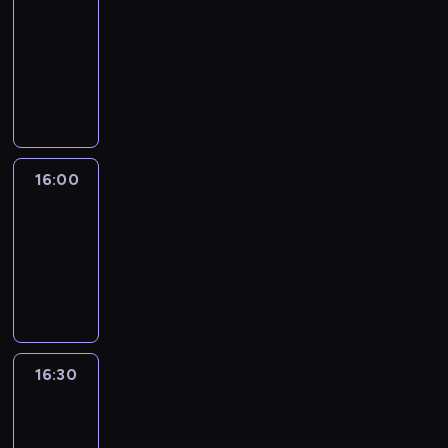
Connections
15:50
-
16:00
program
informacyjny
16:00
Le
journal
16:00
-
16:30
program
informacyjny
16:30
Le
journal
16:30
-