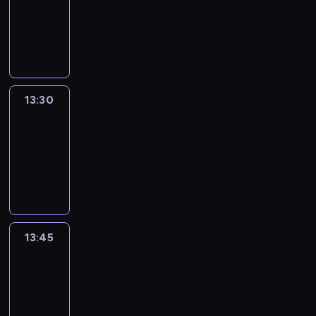
-
13:30
program
informacyjny
13:30
Le
journal
13:30
-
13:45
program
informacyjny
13:45
France
In
Focus
13:45
-
14:00
program