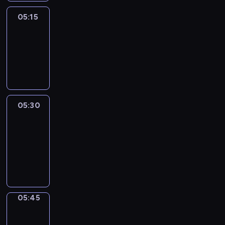
05:15
Reporters
05:15
-
05:30
program
informacyjny
05:30
Le
journal
05:30
-
05:45
program
informacyjny
05:45
Focus
05:45
-