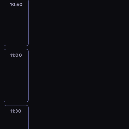
10:50
Sports
10:50
-
11:00
program
sportowy
11:00
Le
journal
11:00
-
11:30
program
informacyjny
11:30
Le
journal
11:30