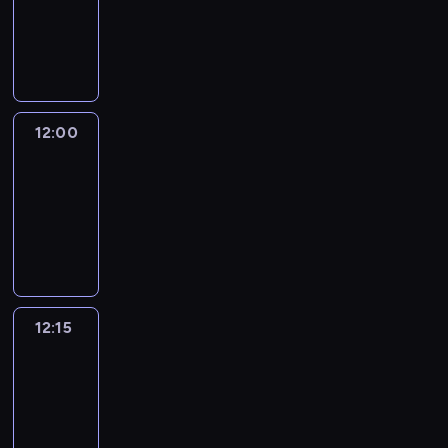
-
12:00
program
informacyjny
12:00
Le
journal
12:00
-
12:15
program
informacyjny
12:15
French
Connections
12:15
-
12:30
program
informacyjny