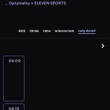
,
Optymalny + ELEVEN SPORTS
dziś
teraz
rano
wieczorem
cały dzień
04:00
Le
journal
04:00
-
04:15
program
informacyjny
04:15
The