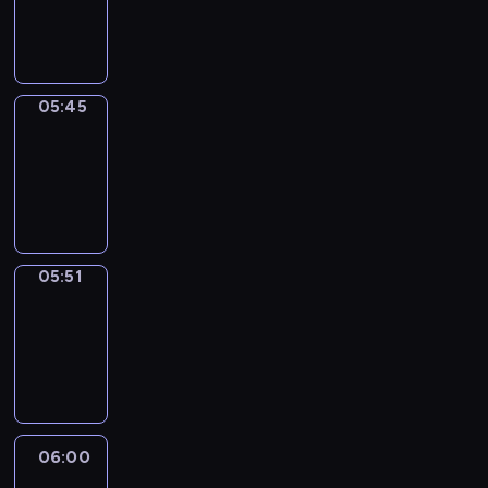
05:45
program
informacyjny
05:45
Sports
05:45
-
05:51
program
sportowy
05:51
Focus
05:51
-
06:00
program
informacyjny
06:00
Le
journal