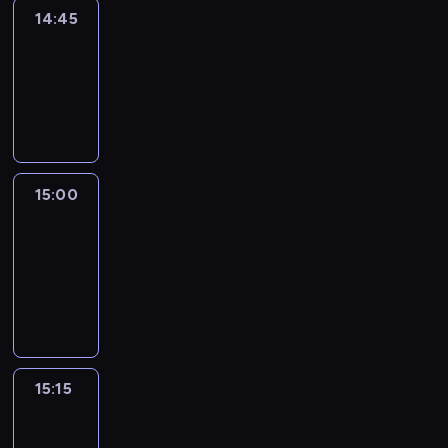
14:45
Arts24
14:45
-
15:00
program
informacyjny
15:00
Le
journal
15:00
-
15:15
program
informacyjny
15:15
Talking
Europe
15:15