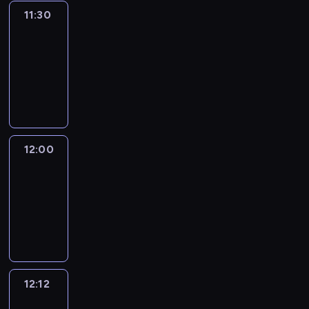
11:30
Le
journal
11:30
-
12:00
program
informacyjny
12:00
Le
journal
12:00
-
12:12
program
informacyjny
12:12
Paris
des