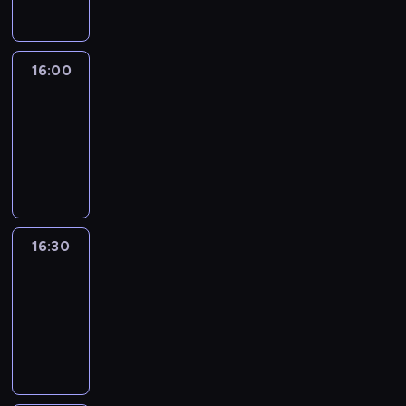
16:00
Le
journal
16:00
-
16:30
program
informacyjny
16:30
Le
journal
16:30
-
17:00
program
informacyjny