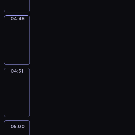
04:45
The
Observers
04:45
-
04:51
program
informacyjny
04:51
Entre
Nous
04:51
-
05:00
program
informacyjny
05:00
Le
journal