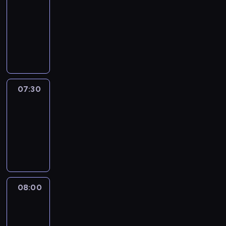
journal
07:00
-
07:30
program
informacyjny
07:30
Le
journal
07:30
-
08:00
program
informacyjny
08:00
Le
journal
08:00
-