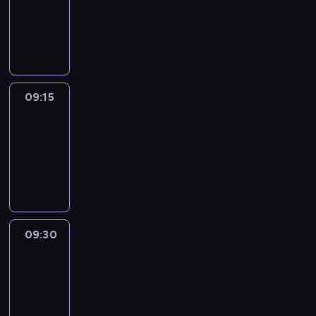
-
09:15
program
informacyjny
09:15
Talking
Europe
09:15
-
09:30
program
informacyjny
09:30
Le
journal
09:30
-
09:45
program
informacyjny