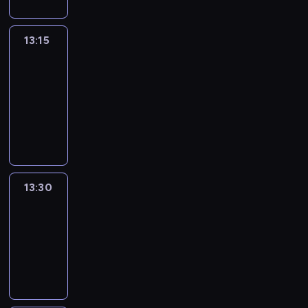
13:15
People
And
Profit
13:15
-
13:30
program
informacyjny
13:30
Le
journal
13:30
-
13:45
program
informacyjny