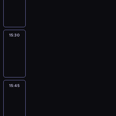
-
15:30
program
informacyjny
15:30
Le
journal
15:30
-
15:45
program
informacyjny
15:45
Talking
Europe
15:45
-
16:00
program
informacyjny