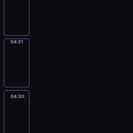
04:15
-
04:21
program
sportowy
04:21
French
Connections
04:21
-
04:30
program
informacyjny
04:30
Le
journal
04:30
-
04:45
program
informacyjny