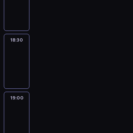
-
18:30
program
informacyjny
18:30
Le
journal
18:30
-
19:00
program
informacyjny
19:00
Le
journal
19:00
-
19:15
program
informacyjny