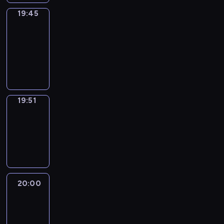
19:45
The
Observers
19:45
-
19:51
program
informacyjny
19:51
Focus
19:51
-
20:00
program
informacyjny
20:00
Le
journal
20:00
-