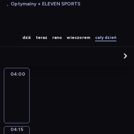
,
Optymalny + ELEVEN SPORTS
dziś
teraz
rano
wieczorem
cały dzień
04:00
Le
journal
04:00
-
04:15
program
informacyjny
04:15
Sports