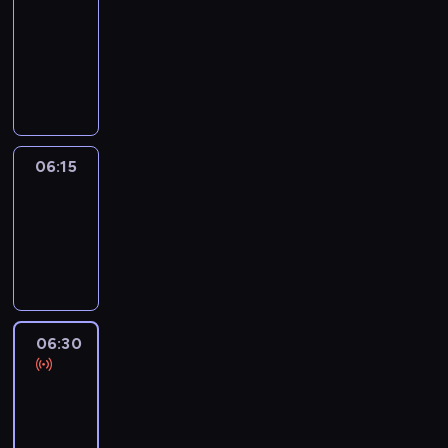
06:00
-
06:15
program
informacyjny
06:15
Arts24
06:15
-
06:30
program
informacyjny
06:30
Le
journal
06:30
-
06:45
program