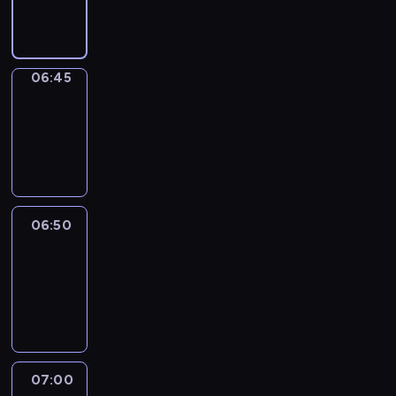
informacyjny
06:45
Focus
06:45
-
06:50
program
informacyjny
06:50
Sports
06:50
-
07:00
program
sportowy
07:00
Le