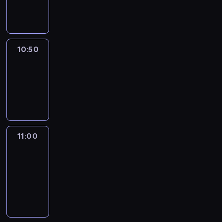
10:50
program
informacyjny
10:50
Sports
10:50
-
11:00
program
sportowy
11:00
Le
journal
11:00
-
11:30
program
informacyjny