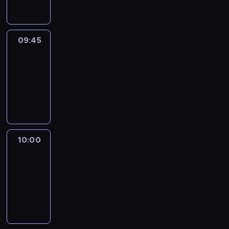
09:45
Talking
Europe
09:45
-
10:00
program
informacyjny
10:00
Le
journal
10:00
-
10:15
program
informacyjny