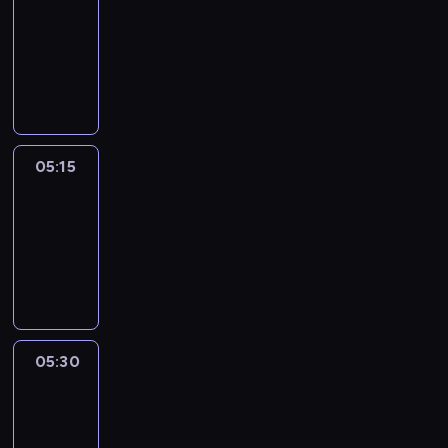
05:00
-
05:15
program
informacyjny
05:15
Talking
Europe
05:15
-
05:30
program
informacyjny
05:30
Le
journal
05:30
-