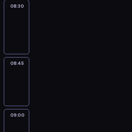
08:30
Le
journal
08:30
-
08:45
program
informacyjny
08:45
Reporters
08:45
-
09:00
program
informacyjny
09:00
Le
journal
09:00