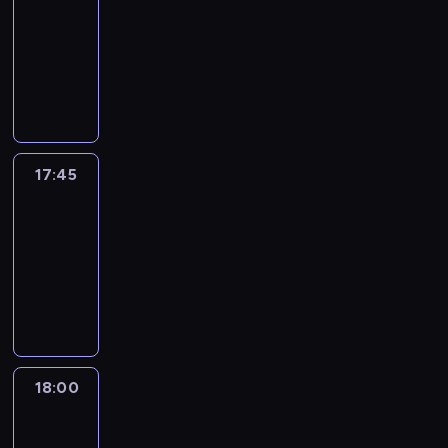
17:30
-
17:45
program
informacyjny
17:45
People
And
Profit
17:45
-
18:00
program
informacyjny
18:00
Le
journal
18:00