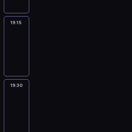
19:15
France
In
Focus
19:15
-
19:30
program
informacyjny
19:30
Le
journal
19:30
-
19:45
program
informacyjny