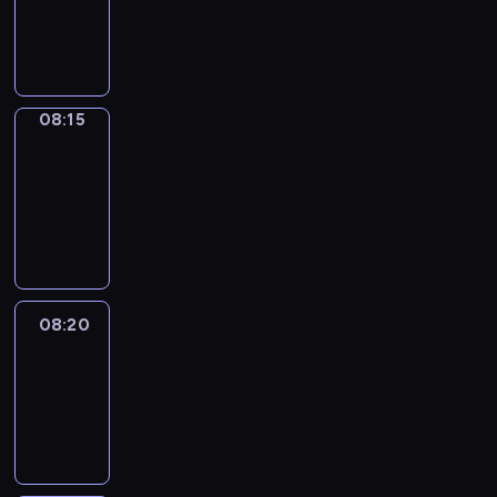
08:15
program
informacyjny
08:15
Entre
Nous
08:15
-
08:20
program
informacyjny
08:20
Focus
08:20
-
08:30
program
informacyjny