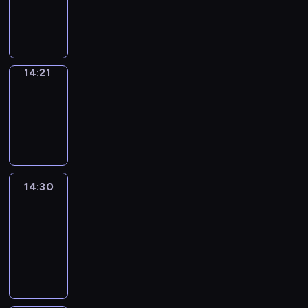
14:21
program
informacyjny
14:21
Focus
14:21
-
14:30
program
informacyjny
14:30
Le
journal
14:30
-
14:45
program
informacyjny