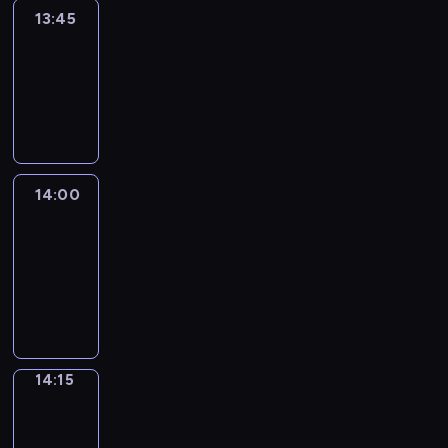
13:45
Reporters
13:45
-
14:00
program
informacyjny
14:00
Le
journal
14:00
-
14:15
program
informacyjny
14:15
The
Observers
14:15
-