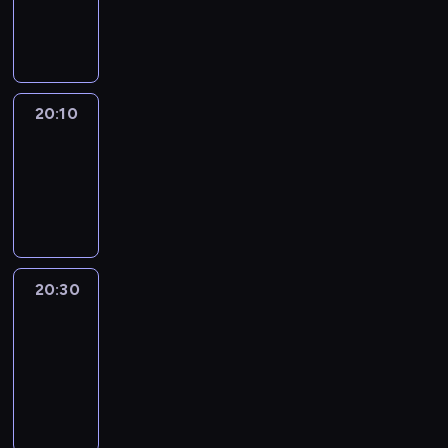
20:10
program
informacyjny
20:10
Revisited
20:10
-
20:30
program
informacyjny
20:30
Le
journal
20:30
-
20:40
program
informacyjny