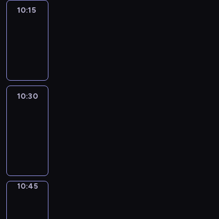
10:15
Arts24
10:15
-
10:30
program
informacyjny
10:30
Le
journal
10:30
-
10:45
program
informacyjny
10:45
Focus
10:45
-