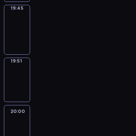
19:45
The
Observers
19:45
-
19:51
program
informacyjny
19:51
Focus
19:51
-
20:00
program
informacyjny
20:00
Le
journal
20:00
-