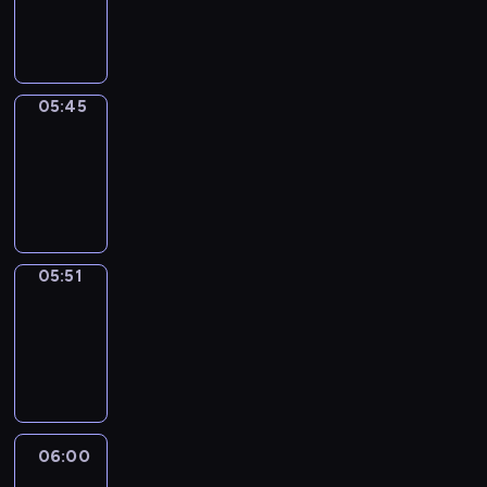
05:45
program
informacyjny
05:45
Sports
05:45
-
05:51
program
sportowy
05:51
Focus
05:51
-
06:00
program
informacyjny
06:00
Le
journal