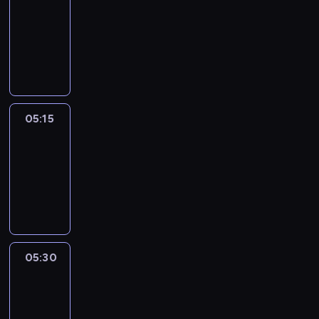
05:00
-
05:15
program
informacyjny
05:15
Talking
Europe
05:15
-
05:30
program
informacyjny
05:30
Le
journal
05:30
-