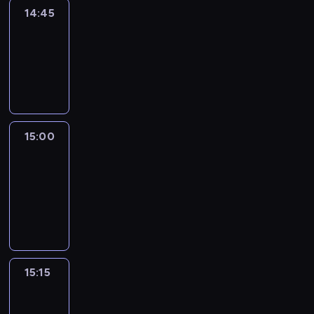
14:45
Arts24
14:45
-
15:00
program
informacyjny
15:00
Le
journal
15:00
-
15:15
program
informacyjny
15:15
Talking
Europe
15:15