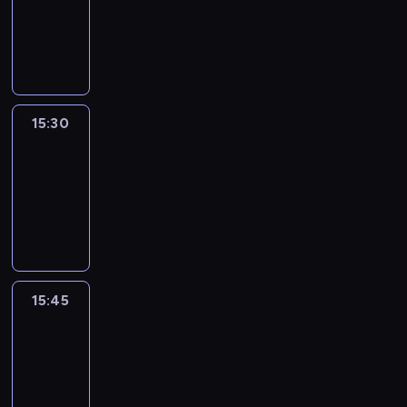
-
15:30
program
informacyjny
15:30
Le
journal
15:30
-
15:45
program
informacyjny
15:45
Talking
Europe
15:45
-
16:00
program
informacyjny