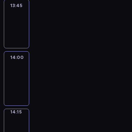
13:45
Reporters
13:45
-
14:00
program
informacyjny
14:00
Le
journal
14:00
-
14:15
program
informacyjny
14:15
The
Observers
14:15
-