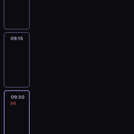
-
09:15
program
informacyjny
09:15
Talking
Europe
09:15
-
09:30
program
informacyjny
09:30
Le
journal
09:30
-
09:45
program
informacyjny