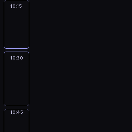
10:15
Arts24
10:15
-
10:30
program
informacyjny
10:30
Le
journal
10:30
-
10:45
program
informacyjny
10:45
Focus
10:45
-