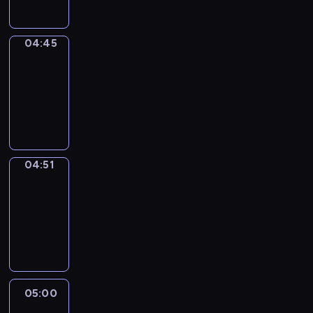
04:45
The
Observers
04:45
-
04:51
program
informacyjny
04:51
Entre
Nous
04:51
-
05:00
program
informacyjny
05:00
Le
journal