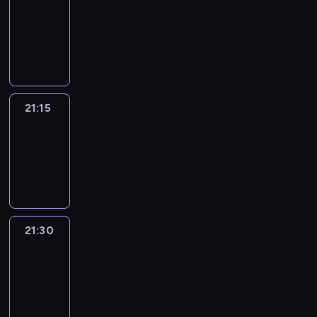
21:00
-
21:15
program
informacyjny
21:15
Sports
Sunday
21:15
-
21:30
21:30
Le
journal
21:30
-
21:45
program
informacyjny