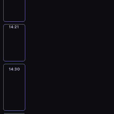
14:21
program
informacyjny
14:21
Focus
14:21
-
14:30
program
informacyjny
14:30
Le
journal
14:30
-
14:45
program
informacyjny