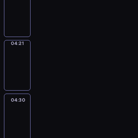
04:15
-
04:21
program
sportowy
04:21
French
Connections
04:21
-
04:30
program
informacyjny
04:30
Le
journal
04:30
-
04:45
program
informacyjny