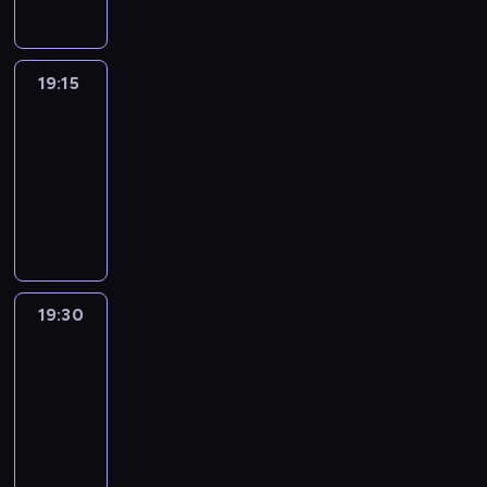
19:15
France
In
Focus
19:15
-
19:30
program
informacyjny
19:30
Le
journal
19:30
-
19:45
program
informacyjny