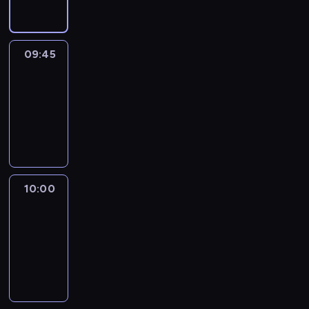
09:45
Talking
Europe
09:45
-
10:00
program
informacyjny
10:00
Le
journal
10:00
-
10:15
program
informacyjny