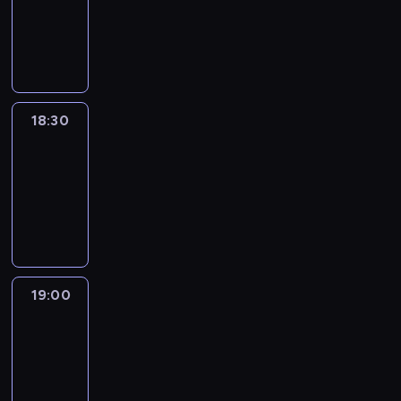
-
18:30
program
informacyjny
18:30
Le
journal
18:30
-
19:00
program
informacyjny
19:00
Le
journal
19:00
-
19:15
program
informacyjny