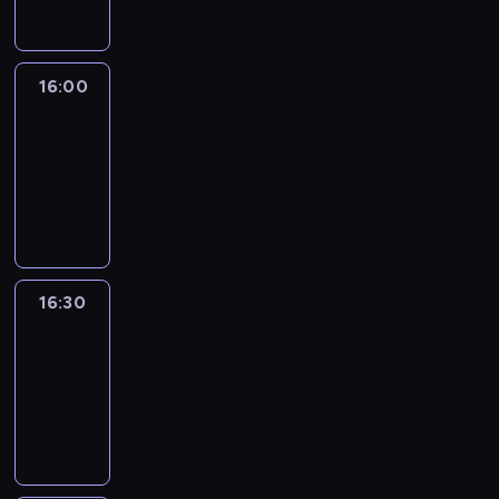
16:00
Le
journal
16:00
-
16:30
program
informacyjny
16:30
Le
journal
16:30
-
17:00
program
informacyjny