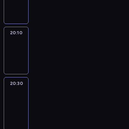
20:10
program
informacyjny
20:10
Revisited
20:10
-
20:30
program
informacyjny
20:30
Le
journal
20:30
-
20:40
program
informacyjny