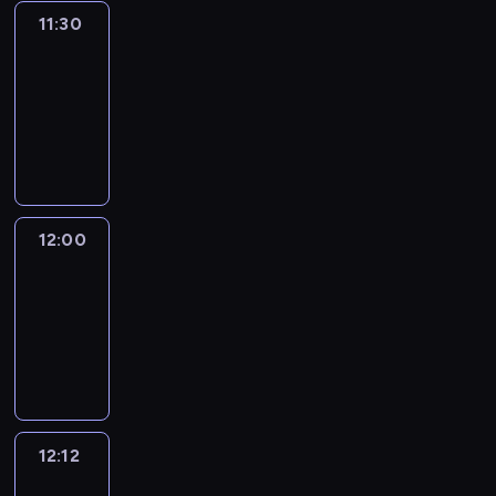
11:30
Le
journal
11:30
-
12:00
program
informacyjny
12:00
Le
journal
12:00
-
12:12
program
informacyjny
12:12
Paris
des