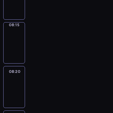
08:15
program
informacyjny
08:15
Entre
Nous
08:15
-
08:20
program
informacyjny
08:20
Focus
08:20
-
08:30
program
informacyjny