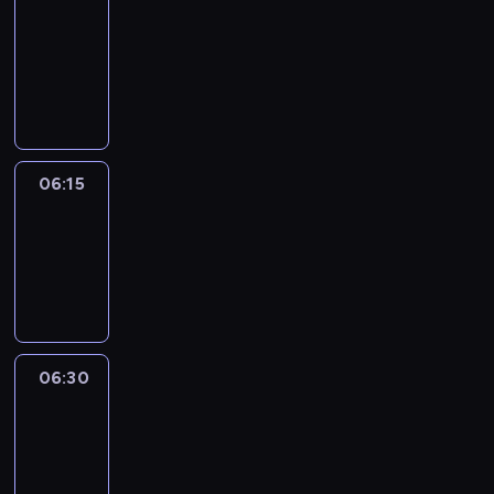
06:00
-
06:15
program
informacyjny
06:15
Arts24
06:15
-
06:30
program
informacyjny
06:30
Le
journal
06:30
-
06:45
program