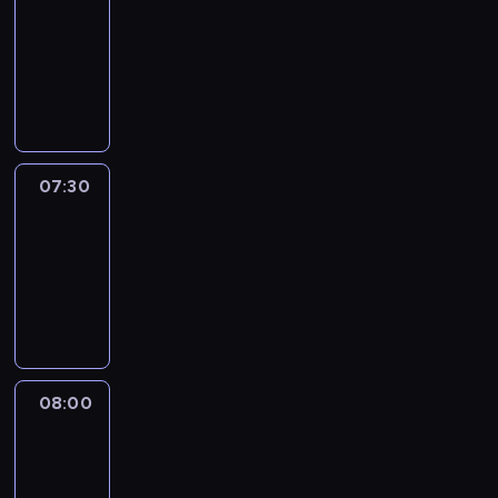
07:00
-
07:30
program
informacyjny
07:30
Le
journal
07:30
-
08:00
program
informacyjny
08:00
Le
journal
08:00
-