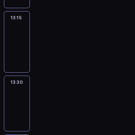
13:15
People
And
Profit
13:15
-
13:30
program
informacyjny
13:30
Le
journal
13:30
-
13:45
program
informacyjny