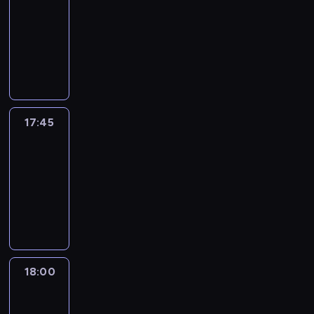
17:30
-
17:45
program
informacyjny
17:45
People
And
Profit
17:45
-
18:00
program
informacyjny
18:00
Le
journal
18:00