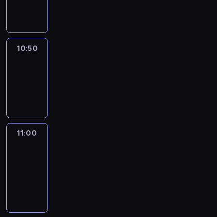
10:50
program
informacyjny
10:50
Sports
10:50
-
11:00
program
sportowy
11:00
Le
journal
11:00
-
11:30
program
informacyjny