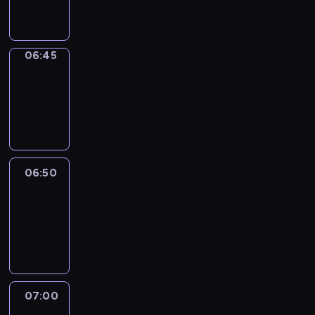
informacyjny
06:45
Focus
06:45
-
06:50
program
informacyjny
06:50
Sports
06:50
-
07:00
program
sportowy
07:00
Le
journal