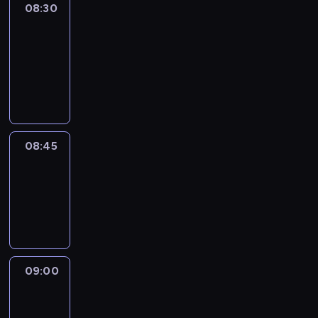
08:30
Le
journal
08:30
-
08:45
program
informacyjny
08:45
Reporters
08:45
-
09:00
program
informacyjny
09:00
Le
journal
09:00