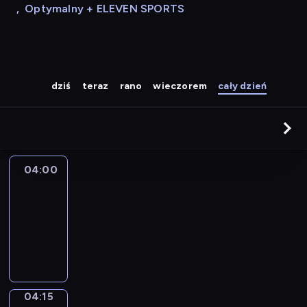
,
Optymalny + ELEVEN SPORTS
dziś
teraz
rano
wieczorem
cały dzień
04:00
Le
journal
04:00
-
04:15
program
informacyjny
04:15
Sports