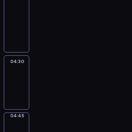
In
Focus
04:15
-
04:30
program
informacyjny
04:30
Le
journal
04:30
-
04:45
program
informacyjny
04:45
Sports
04:45
-