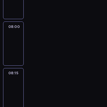
08:00
program
informacyjny
08:00
Le
journal
08:00
-
08:15
program
informacyjny
08:15
People
And
Profit
08:15
-
08:30
program
informacyjny