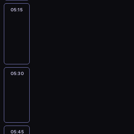
05:15
The
51
Percent
05:15
-
05:30
program
informacyjny
05:30
Le
journal
05:30
-
05:45
program
informacyjny
05:45
Reporters