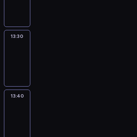
-
13:30
program
informacyjny
13:30
Le
journal
13:30
-
13:40
program
informacyjny
13:40
Revisited
13:40
-
14:00
program
informacyjny