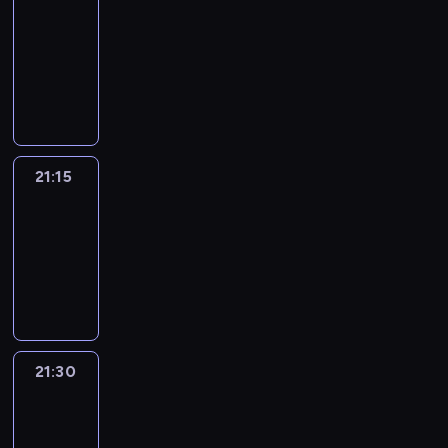
journal
21:00
-
21:15
program
informacyjny
21:15
Sport
Saturday
21:15
-
21:30
program
sportowy
21:30
Le
journal
21:30
-