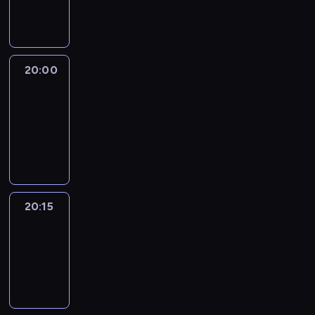
informacyjny
20:00
Le
journal
20:00
-
20:15
program
informacyjny
20:15
Reporters
20:15
-
20:30
program
informacyjny