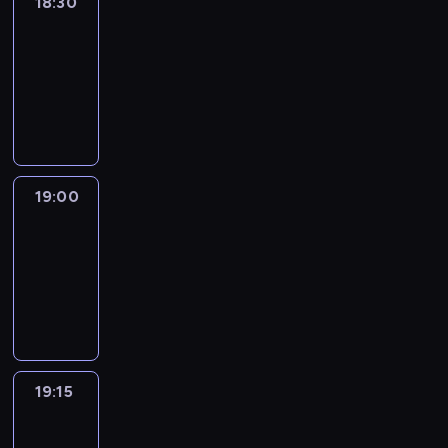
18:30
Le
journal
18:30
-
19:00
program
informacyjny
19:00
Le
journal
19:00
-
19:15
program
informacyjny
19:15
The
51
Percent