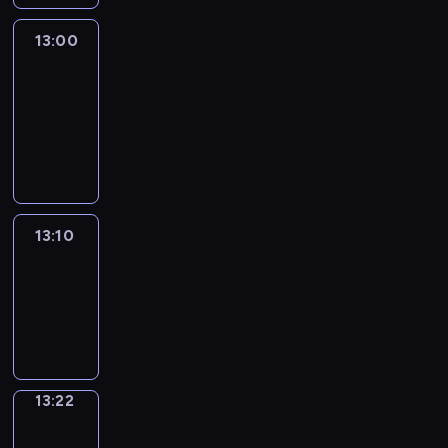
13:00
Le
journal
13:00
-
13:10
program
informacyjny
13:10
ENTR
13:10
-
13:22
program
informacyjny
13:22
Focus
13:22