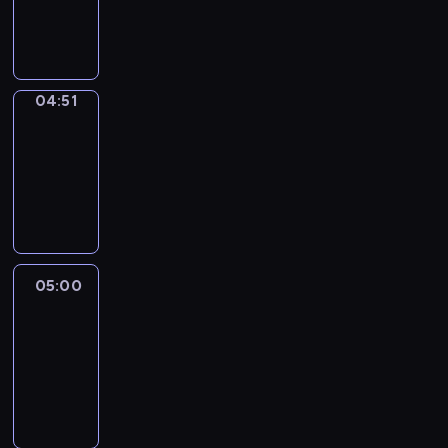
04:51
program
sportowy
04:51
Entre
Nous
04:51
-
05:00
program
informacyjny
05:00
Le
journal
05:00
-
05:15
program
informacyjny