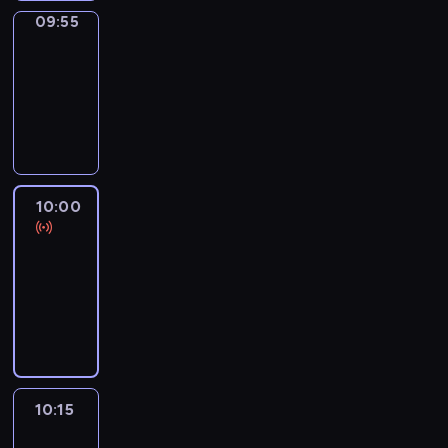
09:55
Short
Cuts
09:55
-
10:00
program
informacyjny
10:00
Le
journal
10:00
-
10:15
program
informacyjny
10:15
Arts24
10:15