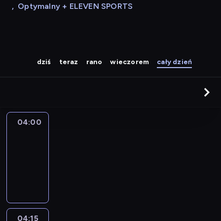
,
Optymalny + ELEVEN SPORTS
dziś
teraz
rano
wieczorem
cały dzień
04:00
Le
journal
04:00
-
04:15
program
informacyjny
04:15
France