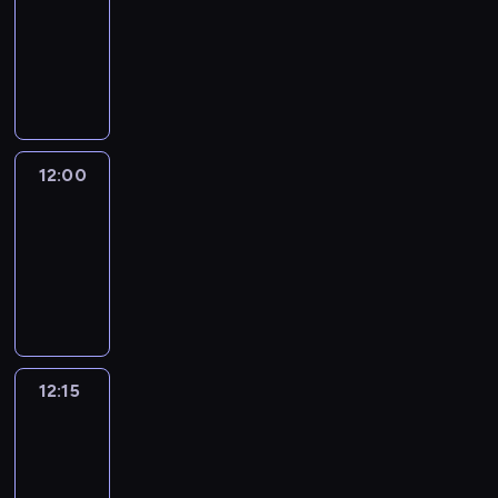
11:30
-
12:00
program
informacyjny
12:00
Le
journal
12:00
-
12:15
program
informacyjny
12:15
Talking
Europe
12:15
-
12:30
program