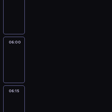
05:45
-
06:00
program
informacyjny
06:00
Le
journal
06:00
-
06:15
program
informacyjny
06:15
Arts24
06:15
-
06:30
program