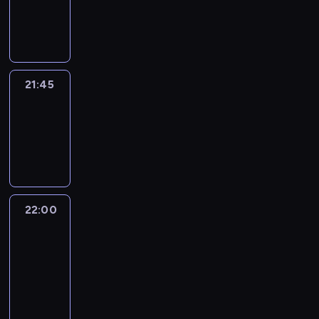
21:45
program
informacyjny
21:45
Arts24
21:45
-
22:00
program
informacyjny
22:00
Le
journal
22:00
-
22:15
program
informacyjny