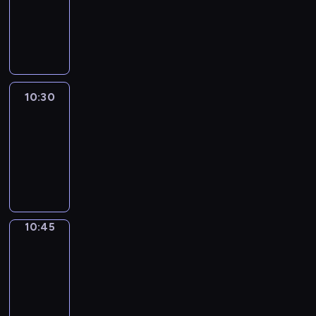
-
10:30
program
informacyjny
10:30
Le
journal
10:30
-
10:45
program
informacyjny
10:45
Focus
10:45
-
10:50
program
informacyjny