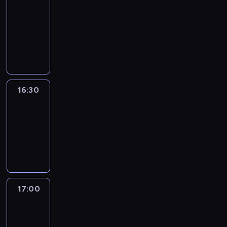
journal
16:00
-
16:30
program
informacyjny
16:30
Le
journal
16:30
-
17:00
program
informacyjny
17:00
Le
journal
17:00
-