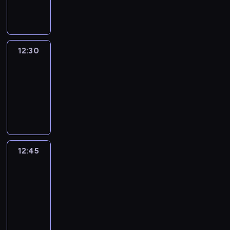
informacyjny
12:30
Le
journal
12:30
-
12:45
program
informacyjny
12:45
Talking
Europe
12:45
-
13:00
program
informacyjny