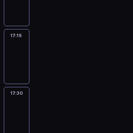
17:15
program
informacyjny
17:15
Talking
Europe
17:15
-
17:30
program
informacyjny
17:30
Le
journal
17:30
-
17:45
program
informacyjny