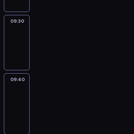
09:30
Le
journal
09:30
-
09:40
program
informacyjny
09:40
Paris
des
Arts
09:40
-
09:55
program
informacyjny