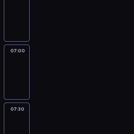
06:50
-
07:00
program
sportowy
07:00
Le
journal
07:00
-
07:30
program
informacyjny
07:30
Le
journal
07:30
-