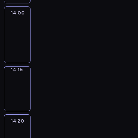
14:00
Le
journal
14:00
-
14:15
program
informacyjny
14:15
Focus
14:15
-
14:20
program
informacyjny
14:20
Entre
Nous
14:20