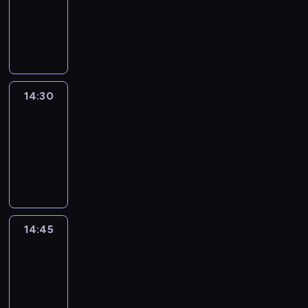
-
14:30
program
informacyjny
14:30
Le
journal
14:30
-
14:45
program
informacyjny
14:45
Arts24
14:45
-
15:00
program
informacyjny