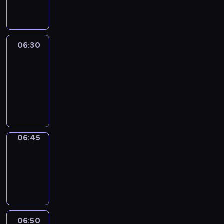
informacyjny
06:30
Le
journal
06:30
-
06:45
program
informacyjny
06:45
Focus
06:45
-
06:50
program
informacyjny
06:50
Sports