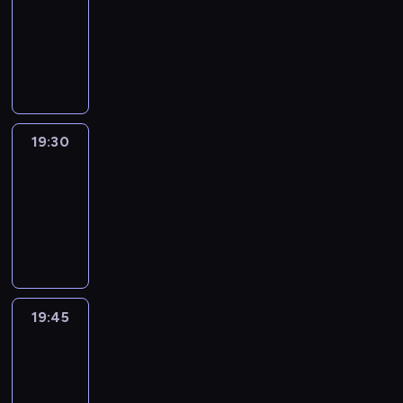
19:15
-
19:30
program
informacyjny
19:30
Le
journal
19:30
-
19:45
program
informacyjny
19:45
French
Connections
19:45
-
20:00
program