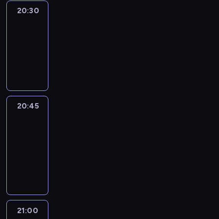
20:30
Le
journal
20:30
-
20:45
program
informacyjny
20:45
People
And
Profit
20:45
-
21:00
program
informacyjny
21:00
Le