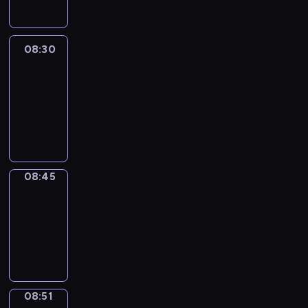
08:30
Le
journal
08:30
-
08:45
program
informacyjny
08:45
The
Observers
08:45
-
08:51
program
informacyjny
08:51
Focus