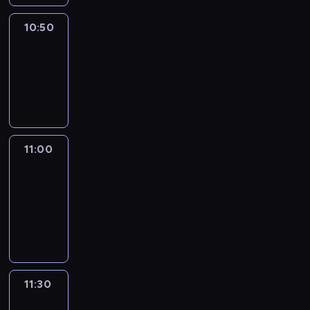
10:50
Sports
10:50
-
11:00
program
sportowy
11:00
Le
journal
11:00
-
11:30
program
informacyjny
11:30
Le
journal