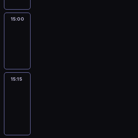
15:00
Le
journal
15:00
-
15:15
program
informacyjny
15:15
France
In
Focus
15:15
-
15:30
program
informacyjny