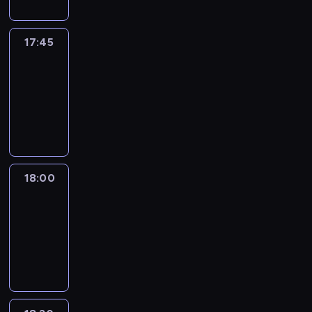
17:45
Talking
Europe
17:45
-
18:00
program
informacyjny
18:00
Le
journal
18:00
-
18:30
program
informacyjny