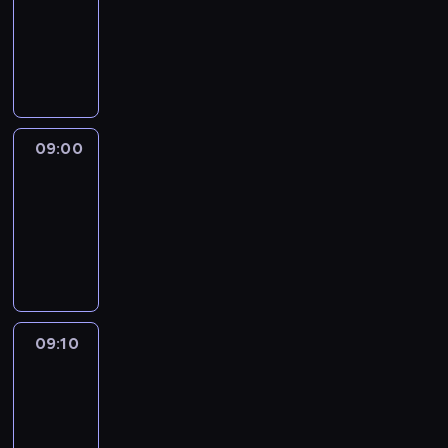
08:51
-
09:00
program
informacyjny
09:00
Le
journal
09:00
-
09:10
program
informacyjny
09:10
Revisited
09:10
-
09:30
program
informacyjny