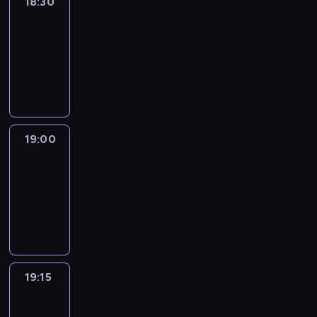
18:30
Le
journal
18:30
-
19:00
program
informacyjny
19:00
Le
journal
19:00
-
19:15
program
informacyjny
19:15
The
51
Percent