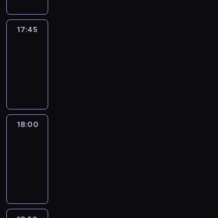
17:45
Talking
Europe
17:45
-
18:00
program
informacyjny
18:00
Le
journal
18:00
-
18:30
program
informacyjny