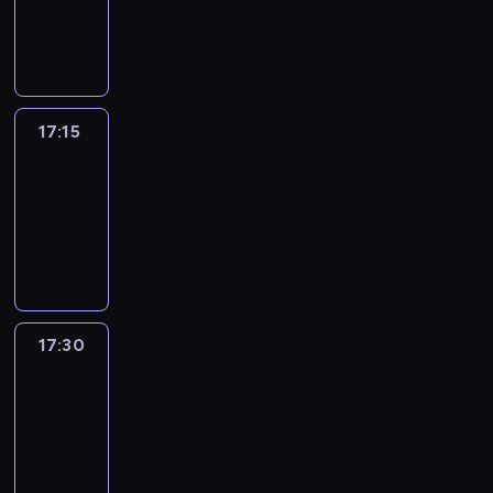
17:15
program
informacyjny
17:15
Talking
Europe
17:15
-
17:30
program
informacyjny
17:30
Le
journal
17:30
-
17:45
program
informacyjny