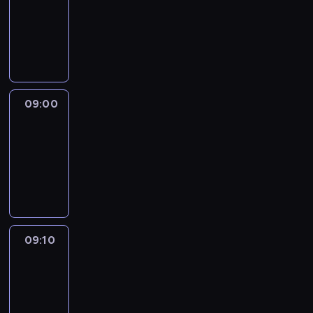
08:51
-
09:00
program
informacyjny
09:00
Le
journal
09:00
-
09:10
program
informacyjny
09:10
Revisited
09:10
-
09:30
program
informacyjny