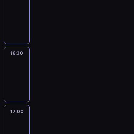
journal
16:00
-
16:30
program
informacyjny
16:30
Le
journal
16:30
-
17:00
program
informacyjny
17:00
Le
journal
17:00
-