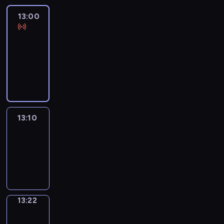
13:00
Le
journal
13:00
-
13:10
program
informacyjny
13:10
ENTR
13:10
-
13:22
program
informacyjny
13:22
Focus
13:22