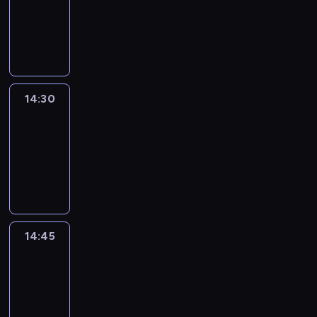
-
14:30
program
informacyjny
14:30
Le
journal
14:30
-
14:45
program
informacyjny
14:45
Arts24
14:45
-
15:00
program
informacyjny