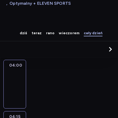
,
Optymalny + ELEVEN SPORTS
dziś
teraz
rano
wieczorem
cały dzień
04:00
Le
journal
04:00
-
04:15
program
informacyjny
04:15
France