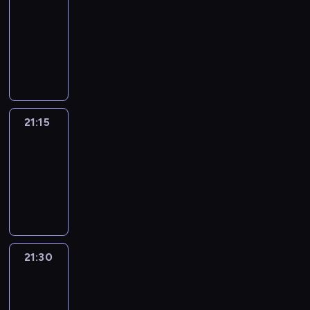
journal
21:00
-
21:15
program
informacyjny
21:15
Sport
Saturday
21:15
-
21:30
program
sportowy
21:30
Le
journal
21:30
-