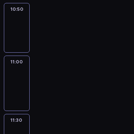
10:50
Sports
10:50
-
11:00
program
sportowy
11:00
Le
journal
11:00
-
11:30
program
informacyjny
11:30
Le
journal
11:30