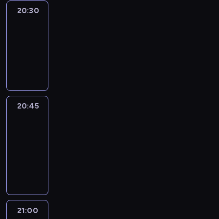
20:30
Le
journal
20:30
-
20:45
program
informacyjny
20:45
People
And
Profit
20:45
-
21:00
program
informacyjny
21:00
Le