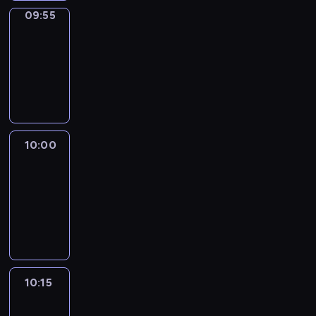
09:55
Short
Cuts
09:55
-
10:00
program
informacyjny
10:00
Le
journal
10:00
-
10:15
program
informacyjny
10:15
Arts24
10:15