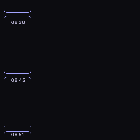
08:30
Le
journal
08:30
-
08:45
program
informacyjny
08:45
The
Observers
08:45
-
08:51
program
informacyjny
08:51
Focus