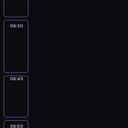
informacyjny
06:30
Le
journal
06:30
-
06:45
program
informacyjny
06:45
Focus
06:45
-
06:50
program
informacyjny
06:50
Sports