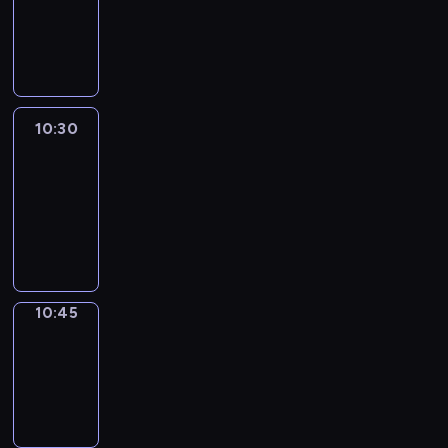
-
10:30
program
informacyjny
10:30
Le
journal
10:30
-
10:45
program
informacyjny
10:45
Focus
10:45
-
10:50
program
informacyjny