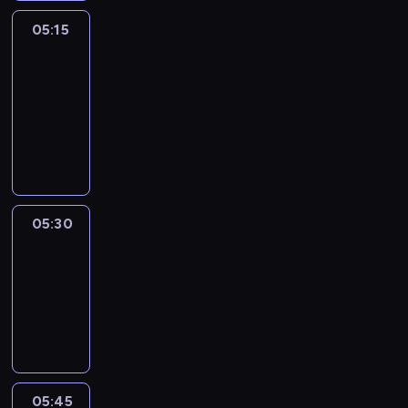
05:15
The
51
Percent
05:15
-
05:30
program
informacyjny
05:30
Le
journal
05:30
-
05:45
program
informacyjny
05:45
Reporters