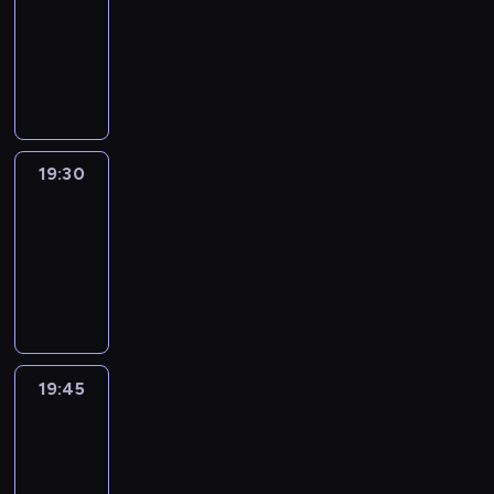
19:15
-
19:30
program
informacyjny
19:30
Le
journal
19:30
-
19:45
program
informacyjny
19:45
French
Connections
19:45
-
20:00
program