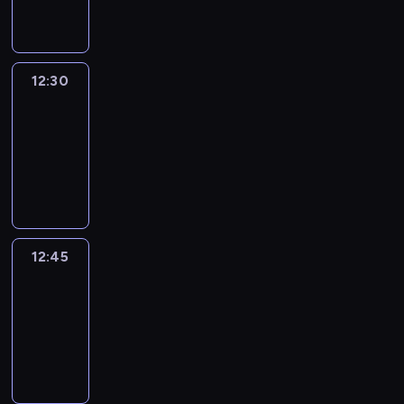
informacyjny
12:30
Le
journal
12:30
-
12:45
program
informacyjny
12:45
Talking
Europe
12:45
-
13:00
program
informacyjny