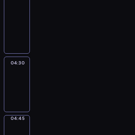
In
Focus
04:15
-
04:30
program
informacyjny
04:30
Le
journal
04:30
-
04:45
program
informacyjny
04:45
Sports
04:45
-