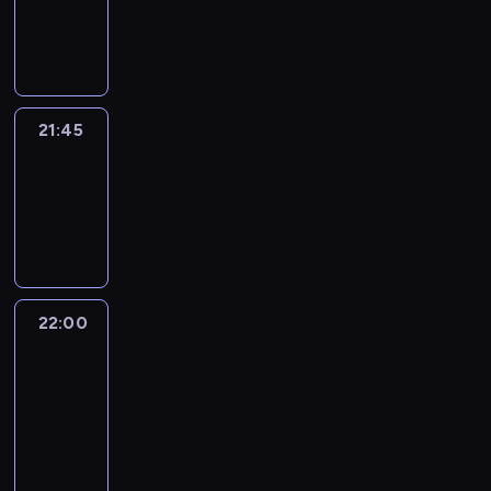
21:45
program
informacyjny
21:45
Arts24
21:45
-
22:00
program
informacyjny
22:00
Le
journal
22:00
-
22:15
program
informacyjny