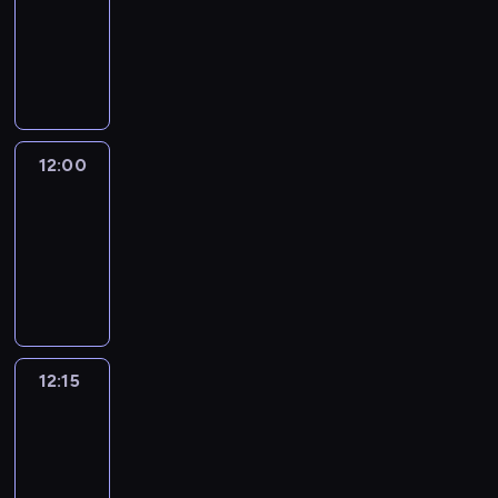
-
12:00
program
informacyjny
12:00
Le
journal
12:00
-
12:15
program
informacyjny
12:15
Talking
Europe
12:15
-
12:30
program