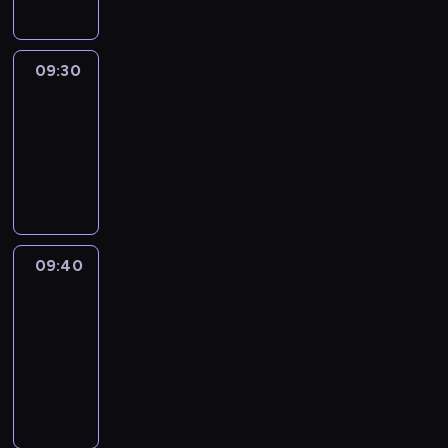
09:30
Le
journal
09:30
-
09:40
program
informacyjny
09:40
Paris
des
Arts
09:40
-
09:55
program
informacyjny