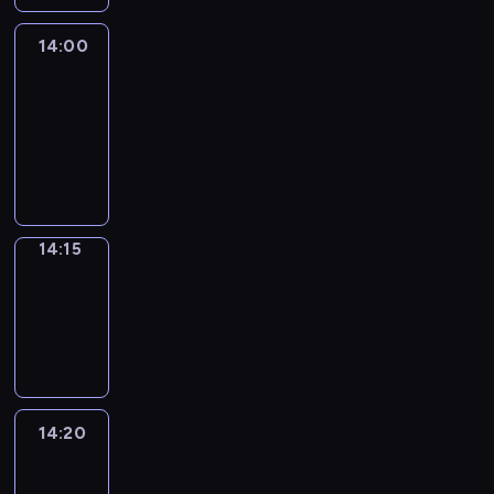
14:00
Le
journal
14:00
-
14:15
program
informacyjny
14:15
Focus
14:15
-
14:20
program
informacyjny
14:20
Entre
Nous
14:20