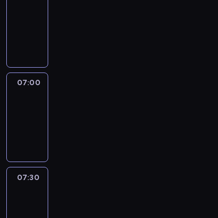
06:50
-
07:00
program
sportowy
07:00
Le
journal
07:00
-
07:30
program
informacyjny
07:30
Le
journal
07:30
-