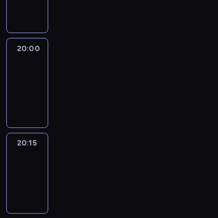
informacyjny
20:00
Le
journal
20:00
-
20:15
program
informacyjny
20:15
Reporters
20:15
-
20:30
program
informacyjny