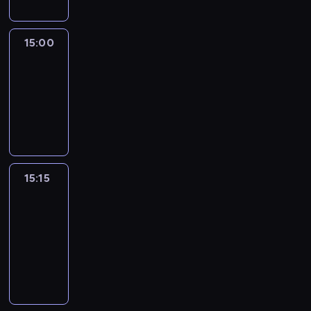
15:00
Le
journal
15:00
-
15:15
program
informacyjny
15:15
France
In
Focus
15:15
-
15:30
program
informacyjny