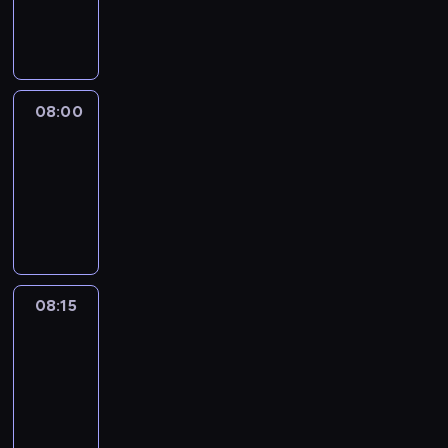
08:00
program
informacyjny
08:00
Le
journal
08:00
-
08:15
program
informacyjny
08:15
People
And
Profit
08:15
-
08:30
program
informacyjny