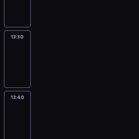
-
13:30
program
informacyjny
13:30
Le
journal
13:30
-
13:40
program
informacyjny
13:40
Revisited
13:40
-
14:00
program
informacyjny