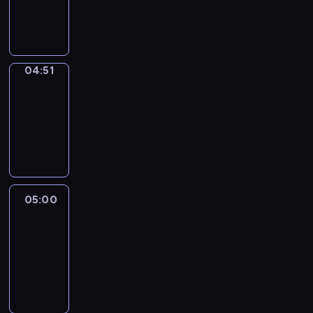
04:51
program
sportowy
04:51
Entre
Nous
04:51
-
05:00
program
informacyjny
05:00
Le
journal
05:00
-
05:15
program
informacyjny