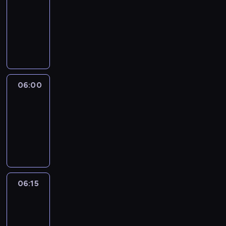
05:45
-
06:00
program
informacyjny
06:00
Le
journal
06:00
-
06:15
program
informacyjny
06:15
Arts24
06:15
-
06:30
program