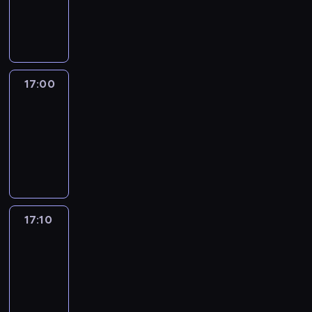
17:00
program
informacyjny
17:00
Le
journal
17:00
-
17:10
program
informacyjny
17:10
Reporters
17:10
-
17:30
program
informacyjny