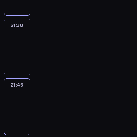
21:30
Le
journal
21:30
-
21:45
program
informacyjny
21:45
French
Connections
21:45
-
22:00
program
informacyjny