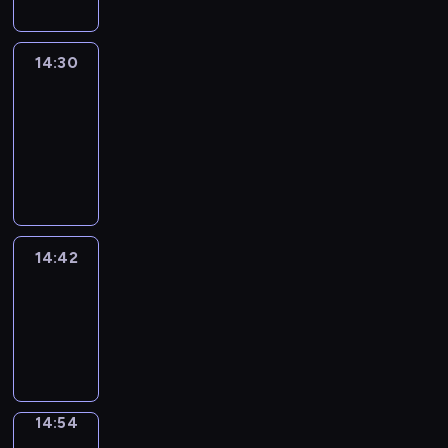
14:30
Le
journal
14:30
-
14:42
program
informacyjny
14:42
ENTR
14:42
-
14:54
program
informacyjny
14:54
Short
Cuts