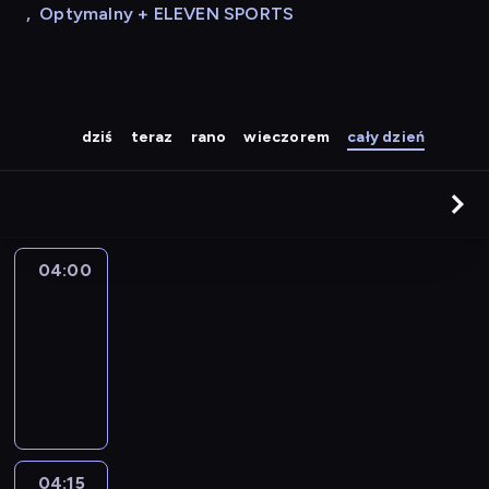
,
Optymalny + ELEVEN SPORTS
dziś
teraz
rano
wieczorem
cały dzień
04:00
Le
journal
04:00
-
04:15
program
informacyjny
04:15
The