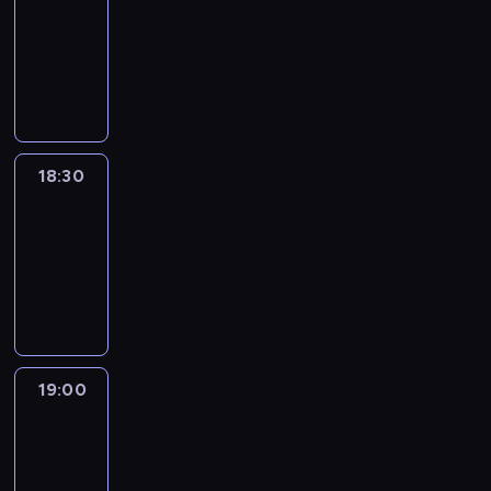
18:00
-
18:30
program
informacyjny
18:30
Le
journal
18:30
-
19:00
program
informacyjny
19:00
Le
journal
19:00
-
19:15
program