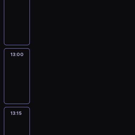
Nous
12:50
-
13:00
program
informacyjny
13:00
Le
journal
13:00
-
13:15
program
informacyjny
13:15
The
51
Percent
13:15