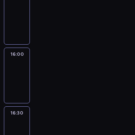
Connections
15:50
-
16:00
program
informacyjny
16:00
Le
journal
16:00
-
16:30
program
informacyjny
16:30
Le
journal
16:30
-