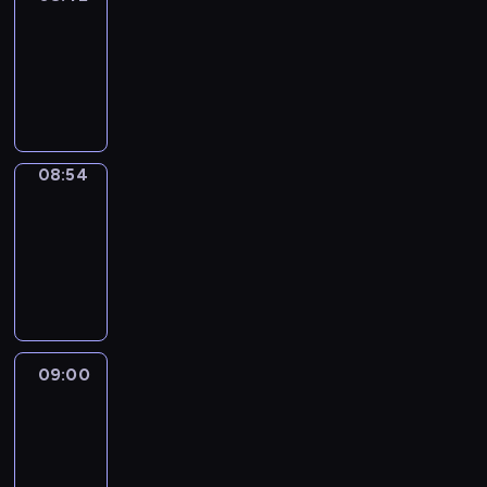
08:42
-
08:54
program
informacyjny
08:54
Short
Cuts
08:54
-
09:00
program
informacyjny
09:00
Le
journal
09:00
-
09:10
program