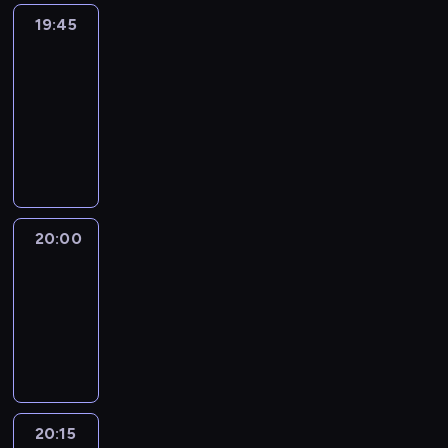
19:45
Eye
on
Africa
19:45
-
20:00
program
informacyjny
20:00
Le
journal
20:00
-
20:15
program
informacyjny
20:15
France