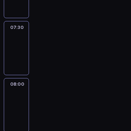
informacyjny
07:30
Le
journal
07:30
-
08:00
program
informacyjny
08:00
Le
journal
08:00
-
08:12
program
informacyjny