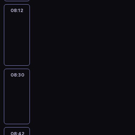
08:12
Paris
des
Arts
08:12
-
08:30
program
informacyjny
08:30
Le
journal
08:30
-
08:42
program
informacyjny
08:42
ENTR