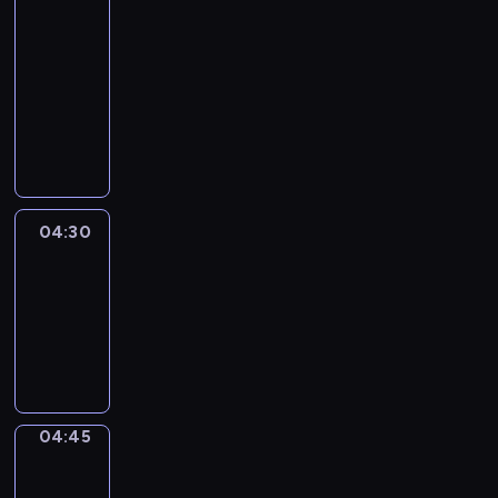
51
Percent
04:15
-
04:30
program
informacyjny
04:30
Le
journal
04:30
-
04:45
program
informacyjny
04:45
Focus
04:45
-