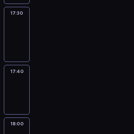
17:30
Le
journal
17:30
-
17:40
program
informacyjny
17:40
Revisited
17:40
-
18:00
program
informacyjny
18:00
Le
journal