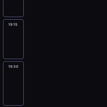
informacyjny
19:15
Reporters
19:15
-
19:30
program
informacyjny
19:30
Le
journal
19:30
-
19:45
program
informacyjny