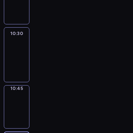
10:30
program
informacyjny
10:30
Le
journal
10:30
-
10:45
program
informacyjny
10:45
Focus
10:45
-
10:50
program
informacyjny