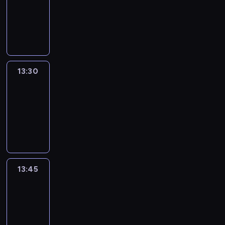
-
13:30
program
informacyjny
13:30
Le
journal
13:30
-
13:45
program
informacyjny
13:45
France
In
Focus
13:45
-
14:00
program