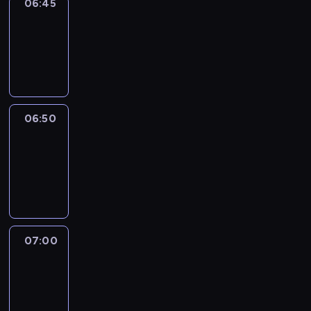
06:45
Focus
06:45
-
06:50
program
informacyjny
06:50
Sports
06:50
-
07:00
program
sportowy
07:00
Le
journal
07:00
-
07:30
program