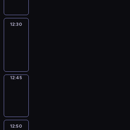
informacyjny
12:30
Le
journal
12:30
-
12:45
program
informacyjny
12:45
Focus
12:45
-
12:50
program
informacyjny
12:50
Entre