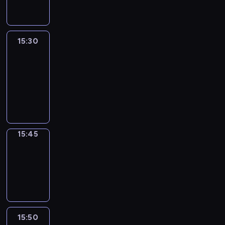
15:30
Le
journal
15:30
-
15:45
program
informacyjny
15:45
Focus
15:45
-
15:50
program
informacyjny
15:50
French