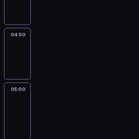
04:50
program
informacyjny
04:50
Sports
04:50
-
05:00
program
sportowy
05:00
Le
journal
05:00
-
05:15
program
informacyjny