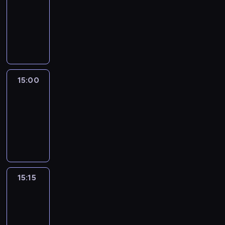
14:54
-
15:00
program
informacyjny
15:00
Le
journal
15:00
-
15:15
program
informacyjny
15:15
Arts24
15:15
-
15:30
program
informacyjny