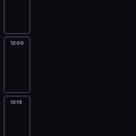
-
12:00
program
informacyjny
12:00
Le
journal
12:00
-
12:15
program
informacyjny
12:15
French
Connections
12:15
-
12:30
program