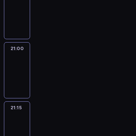
20:45
-
21:00
program
informacyjny
21:00
Le
journal
21:00
-
21:15
program
informacyjny
21:15
Reporters
21:15
-
21:30
program
informacyjny