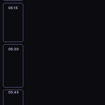
05:15
Reporters
05:15
-
05:30
program
informacyjny
05:30
Le
journal
05:30
-
05:45
program
informacyjny
05:45
Focus
05:45
-