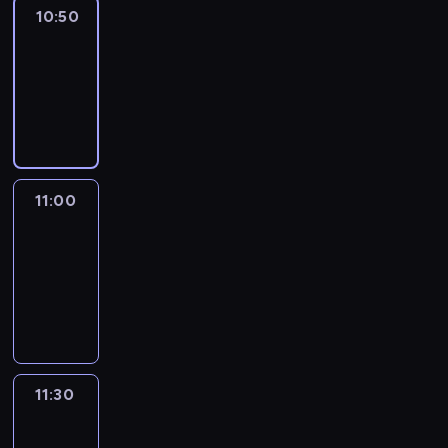
10:50
Sports
10:50
-
11:00
program
sportowy
11:00
Le
journal
11:00
-
11:30
program
informacyjny
11:30
Le
journal
11:30