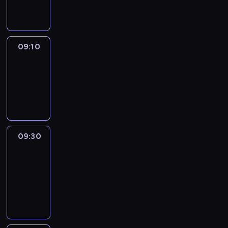
informacyjny
09:10
Reporters
09:10
-
09:30
program
informacyjny
09:30
Le
journal
09:30
-
09:40
program
informacyjny