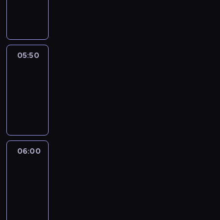
05:50
program
informacyjny
05:50
French
Connections
05:50
-
06:00
program
informacyjny
06:00
Le
journal
06:00
-
06:15
program
informacyjny