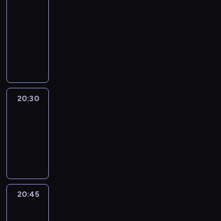
In
Focus
20:15
-
20:30
program
informacyjny
20:30
Le
journal
20:30
-
20:45
program
informacyjny
20:45
Eye
on
Africa