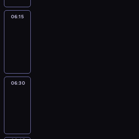
06:15
France
In
Focus
06:15
-
06:30
program
informacyjny
06:30
Le
journal
06:30
-
06:45
program
informacyjny