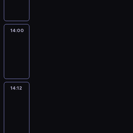
informacyjny
14:00
Le
journal
14:00
-
14:12
program
informacyjny
14:12
Paris
des
Arts
14:12
-
14:30
program
informacyjny