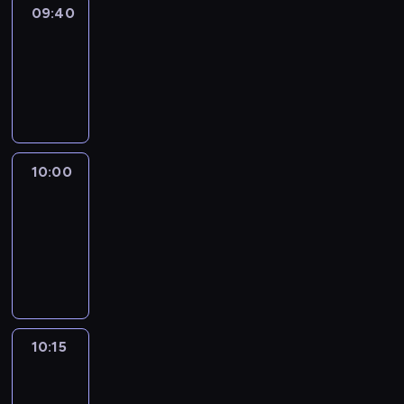
09:40
Revisited
09:40
-
10:00
program
informacyjny
10:00
Le
journal
10:00
-
10:15
program
informacyjny
10:15
Arts24
10:15
-