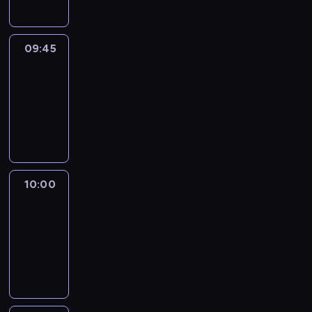
09:45
Talking
Europe
09:45
-
10:00
program
informacyjny
10:00
Le
journal
10:00
-
10:15
program
informacyjny