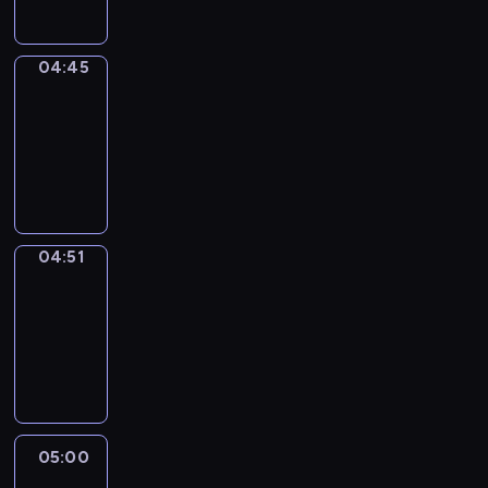
04:45
The
Observers
04:45
-
04:51
program
informacyjny
04:51
Entre
Nous
04:51
-
05:00
program
informacyjny
05:00
Le
journal