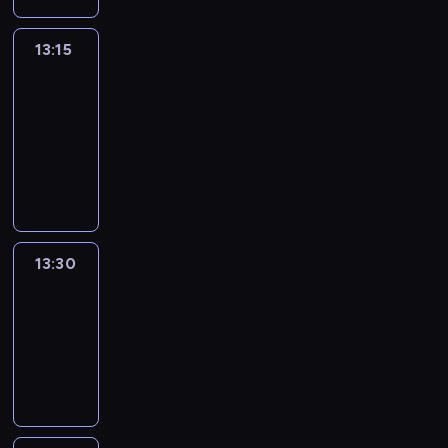
13:15
People
And
Profit
13:15
-
13:30
program
informacyjny
13:30
Le
journal
13:30
-
13:45
program
informacyjny