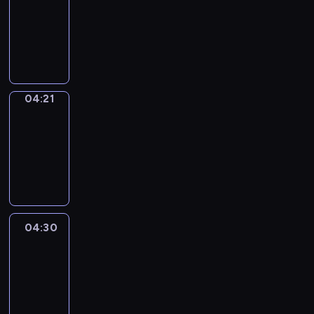
04:15
-
04:21
program
sportowy
04:21
French
Connections
04:21
-
04:30
program
informacyjny
04:30
Le
journal
04:30
-
04:45
program
informacyjny