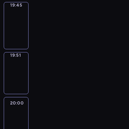
19:45
The
Observers
19:45
-
19:51
program
informacyjny
19:51
Focus
19:51
-
20:00
program
informacyjny
20:00
Le
journal
20:00
-
20:10
program