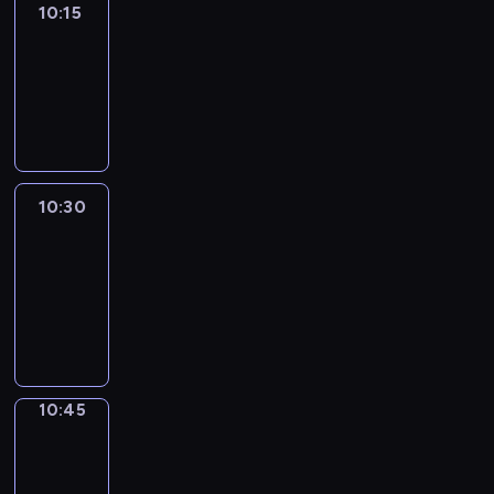
10:15
Arts24
10:15
-
10:30
program
informacyjny
10:30
Le
journal
10:30
-
10:45
program
informacyjny
10:45
Focus
10:45
-
10:50
program