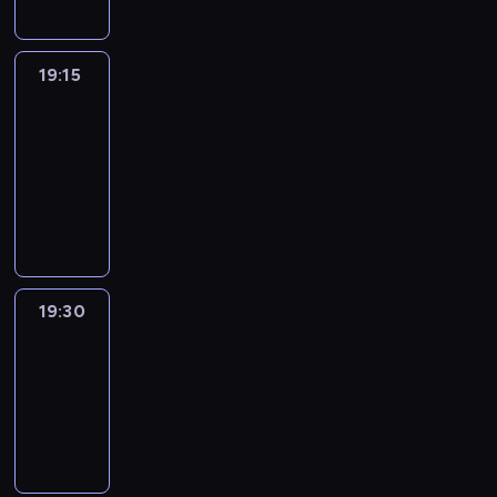
19:15
France
In
Focus
19:15
-
19:30
program
informacyjny
19:30
Le
journal
19:30
-
19:45
program
informacyjny