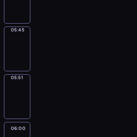
05:45
program
informacyjny
05:45
Sports
05:45
-
05:51
program
sportowy
05:51
Focus
05:51
-
06:00
program
informacyjny
06:00
Le
journal