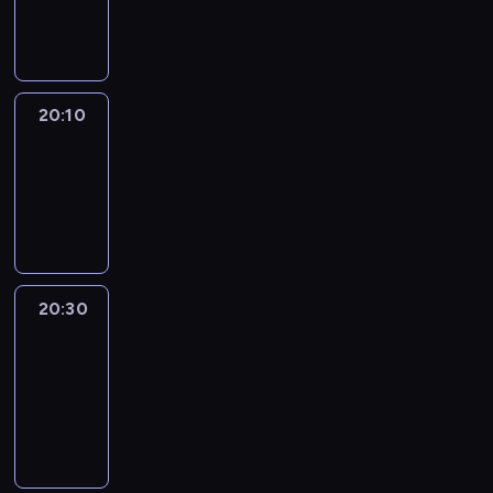
informacyjny
20:10
Revisited
20:10
-
20:30
program
informacyjny
20:30
Le
journal
20:30
-
20:40
program
informacyjny