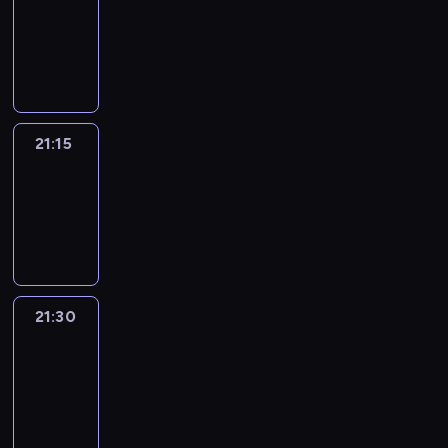
-
21:15
program
informacyjny
21:15
Sports
Sunday
21:15
-
21:30
21:30
Le
journal
21:30
-
21:45
program
informacyjny