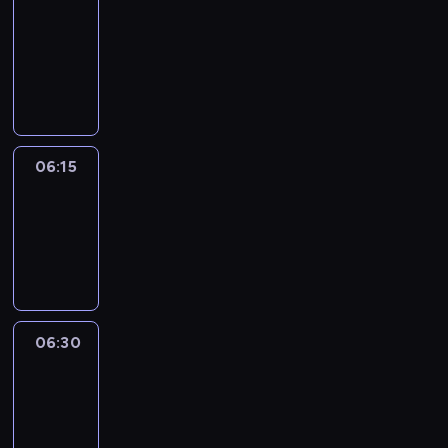
06:00
-
06:15
program
informacyjny
06:15
Arts24
06:15
-
06:30
program
informacyjny
06:30
Le
journal
06:30
-
06:45
program