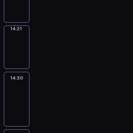
14:21
program
informacyjny
14:21
Focus
14:21
-
14:30
program
informacyjny
14:30
Le
journal
14:30
-
14:45
program
informacyjny