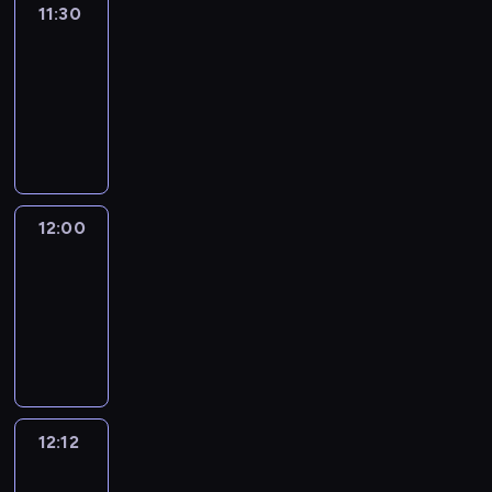
11:30
Le
journal
11:30
-
12:00
program
informacyjny
12:00
Le
journal
12:00
-
12:12
program
informacyjny
12:12
Paris
des
Arts