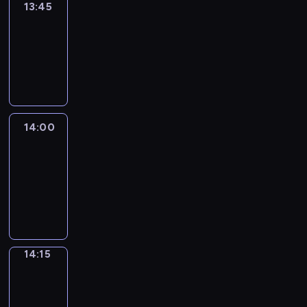
13:45
Reporters
13:45
-
14:00
program
informacyjny
14:00
Le
journal
14:00
-
14:15
program
informacyjny
14:15
The
Observers
14:15
-