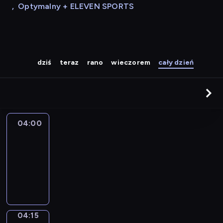
,
Optymalny + ELEVEN SPORTS
dziś
teraz
rano
wieczorem
cały dzień
04:00
Le
journal
04:00
-
04:15
program
informacyjny
04:15
Sports