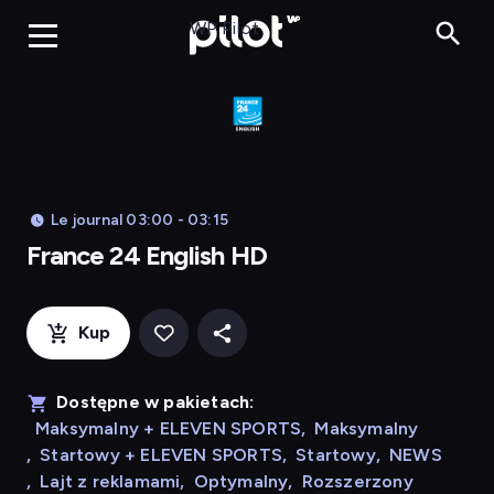
Franc
WP Pilot
Le journal 03:00 - 03:15
France 24 English HD
Kup
Dostępne w pakietach:
Maksymalny + ELEVEN SPORTS
,
Maksymalny
,
Startowy + ELEVEN SPORTS
,
Startowy
,
NEWS
,
Lajt z reklamami
,
Optymalny
,
Rozszerzony