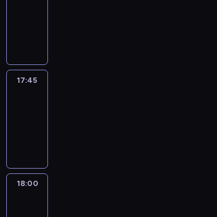
17:30
-
17:45
program
informacyjny
17:45
People
And
Profit
17:45
-
18:00
program
informacyjny
18:00
Le
journal
18:00
-