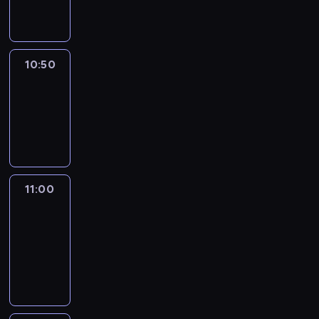
informacyjny
10:50
Sports
10:50
-
11:00
program
sportowy
11:00
Le
journal
11:00
-
11:30
program
informacyjny