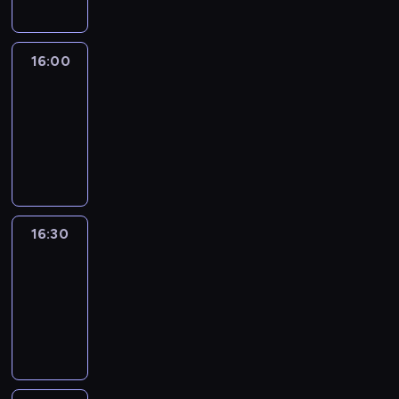
16:00
Le
journal
16:00
-
16:30
program
informacyjny
16:30
Le
journal
16:30
-
17:00
program
informacyjny