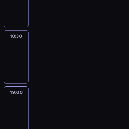
18:30
program
informacyjny
18:30
Le
journal
18:30
-
19:00
program
informacyjny
19:00
Le
journal
19:00
-
19:15
program
informacyjny