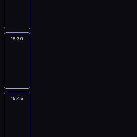
15:30
program
informacyjny
15:30
Le
journal
15:30
-
15:45
program
informacyjny
15:45
Talking
Europe
15:45
-
16:00
program
informacyjny