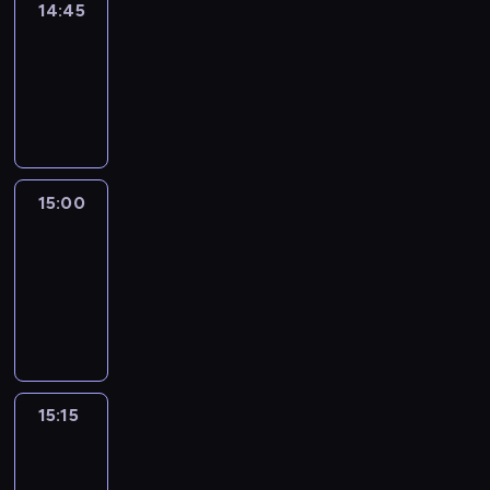
14:45
Arts24
14:45
-
15:00
program
informacyjny
15:00
Le
journal
15:00
-
15:15
program
informacyjny
15:15
Talking
Europe
15:15
-