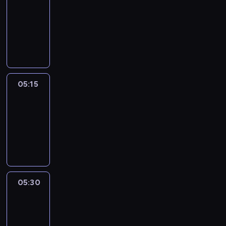
05:00
-
05:15
program
informacyjny
05:15
Talking
Europe
05:15
-
05:30
program
informacyjny
05:30
Le
journal
05:30
-