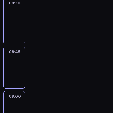
08:30
Le
journal
08:30
-
08:45
program
informacyjny
08:45
Reporters
08:45
-
09:00
program
informacyjny
09:00
Le
journal
09:00