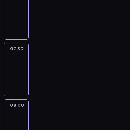
07:00
-
07:30
program
informacyjny
07:30
Le
journal
07:30
-
08:00
program
informacyjny
08:00
Le
journal
08:00
-