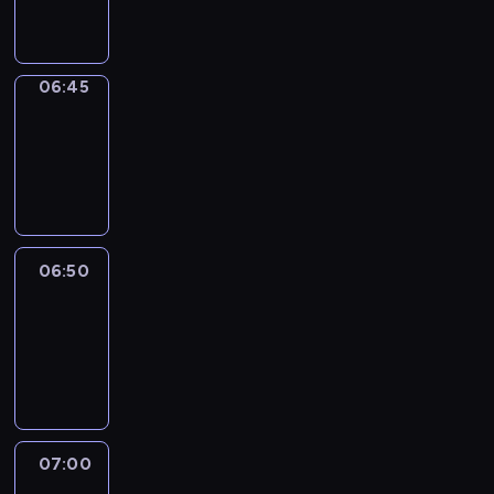
informacyjny
06:45
Focus
06:45
-
06:50
program
informacyjny
06:50
Sports
06:50
-
07:00
program
sportowy
07:00
Le
journal