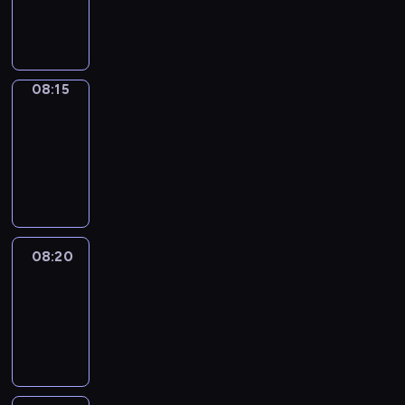
08:15
program
informacyjny
08:15
Entre
Nous
08:15
-
08:20
program
informacyjny
08:20
Focus
08:20
-
08:30
program
informacyjny