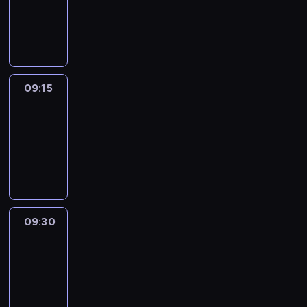
-
09:15
program
informacyjny
09:15
Talking
Europe
09:15
-
09:30
program
informacyjny
09:30
Le
journal
09:30
-
09:45
program
informacyjny