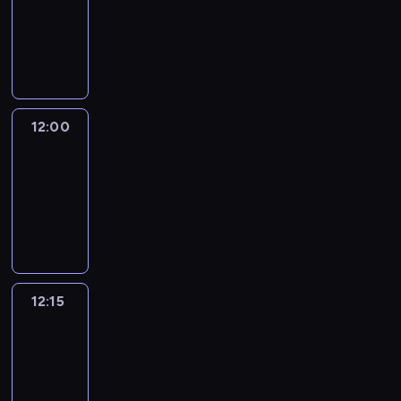
-
12:00
program
informacyjny
12:00
Le
journal
12:00
-
12:15
program
informacyjny
12:15
French
Connections
12:15
-
12:30
program