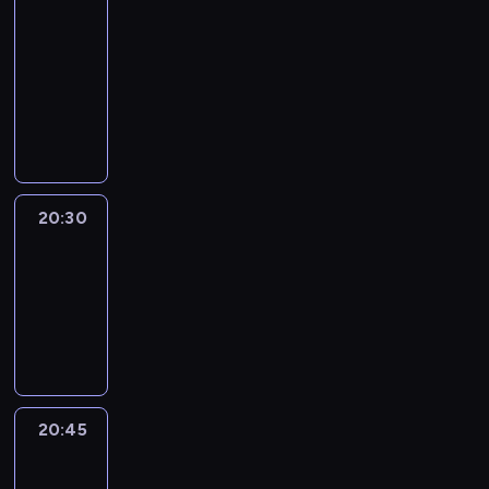
In
Focus
20:15
-
20:30
program
informacyjny
20:30
Le
journal
20:30
-
20:45
program
informacyjny
20:45
Eye
on
Africa