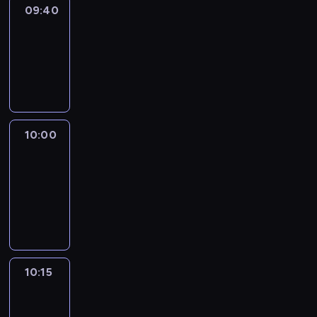
09:40
Revisited
09:40
-
10:00
program
informacyjny
10:00
Le
journal
10:00
-
10:15
program
informacyjny
10:15
Arts24
10:15
-