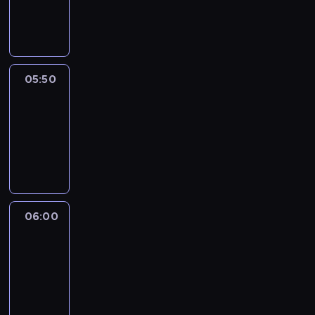
05:50
program
informacyjny
05:50
French
Connections
05:50
-
06:00
program
informacyjny
06:00
Le
journal
06:00
-
06:15
program
informacyjny