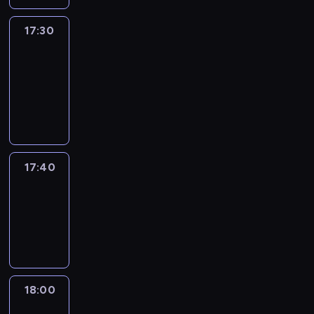
17:30
Le
journal
17:30
-
17:40
program
informacyjny
17:40
Revisited
17:40
-
18:00
program
informacyjny
18:00
Le
journal