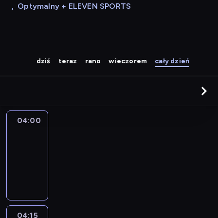
,
Optymalny + ELEVEN SPORTS
dziś
teraz
rano
wieczorem
cały dzień
04:00
Le
journal
04:00
-
04:15
program
informacyjny
04:15
The