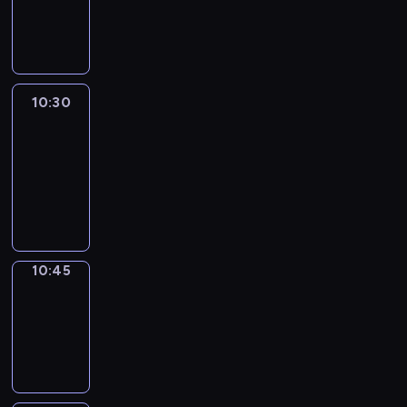
10:30
program
informacyjny
10:30
Le
journal
10:30
-
10:45
program
informacyjny
10:45
Focus
10:45
-
10:50
program
informacyjny