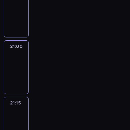
20:45
-
21:00
program
informacyjny
21:00
Le
journal
21:00
-
21:15
program
informacyjny
21:15
Reporters
21:15
-
21:30
program
informacyjny