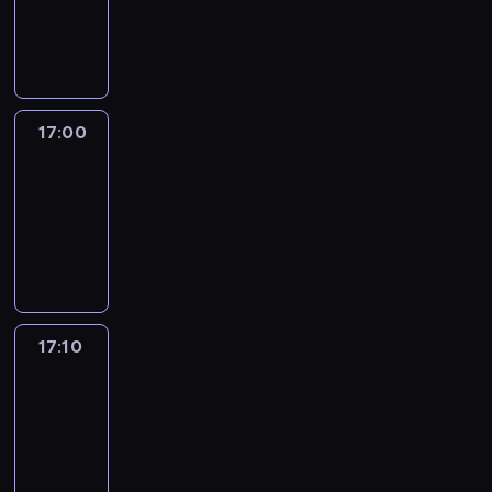
17:00
program
informacyjny
17:00
Le
journal
17:00
-
17:10
program
informacyjny
17:10
Reporters
17:10
-
17:30
program
informacyjny