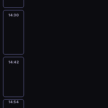
14:30
Le
journal
14:30
-
14:42
program
informacyjny
14:42
ENTR
14:42
-
14:54
program
informacyjny
14:54
Short
Cuts