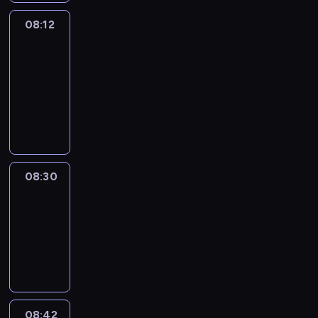
08:12
Paris
des
Arts
08:12
-
08:30
program
informacyjny
08:30
Le
journal
08:30
-
08:42
program
informacyjny
08:42
ENTR