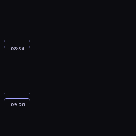
08:42
-
08:54
program
informacyjny
08:54
Short
Cuts
08:54
-
09:00
program
informacyjny
09:00
Le
journal
09:00
-
09:10
program