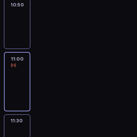
10:50
Sports
10:50
-
11:00
program
sportowy
11:00
Le
journal
11:00
-
11:30
program
informacyjny
11:30
Le
journal
11:30