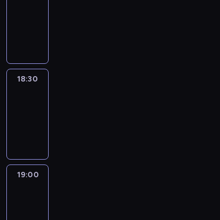
18:00
-
18:30
program
informacyjny
18:30
Le
journal
18:30
-
19:00
program
informacyjny
19:00
Le
journal
19:00
-
19:15
program