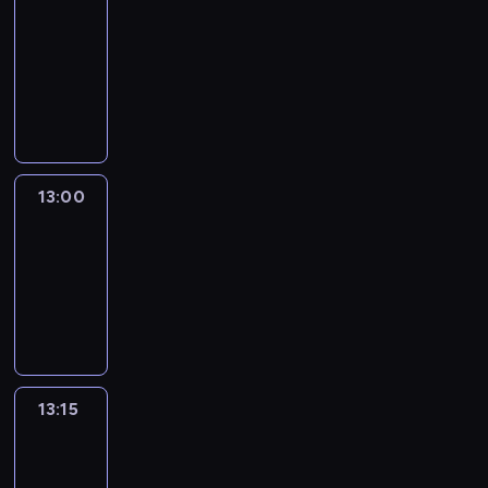
Nous
12:50
-
13:00
program
informacyjny
13:00
Le
journal
13:00
-
13:15
program
informacyjny
13:15
The
51
Percent
13:15