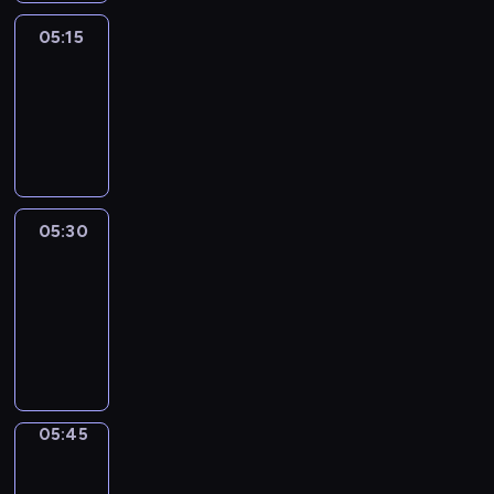
05:15
Reporters
05:15
-
05:30
program
informacyjny
05:30
Le
journal
05:30
-
05:45
program
informacyjny
05:45
Focus
05:45
-