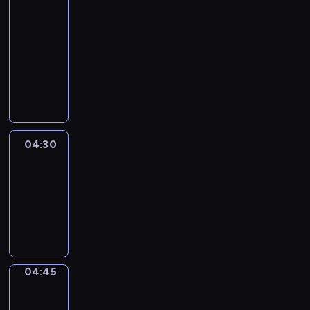
51
Percent
04:15
-
04:30
program
informacyjny
04:30
Le
journal
04:30
-
04:45
program
informacyjny
04:45
Focus
04:45
-