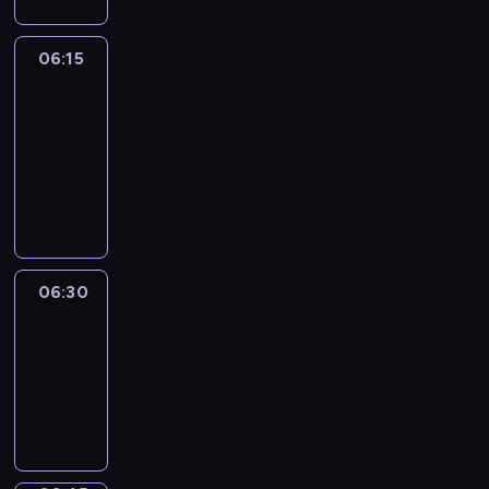
06:15
France
In
Focus
06:15
-
06:30
program
informacyjny
06:30
Le
journal
06:30
-
06:45
program
informacyjny