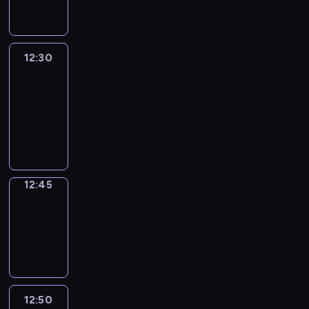
informacyjny
12:30
Le
journal
12:30
-
12:45
program
informacyjny
12:45
Focus
12:45
-
12:50
program
informacyjny
12:50
Entre