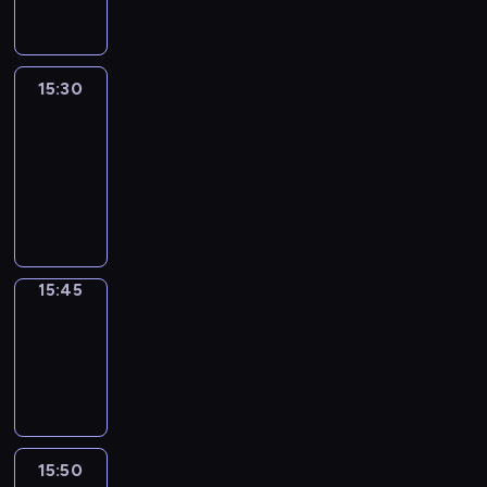
15:30
Le
journal
15:30
-
15:45
program
informacyjny
15:45
Focus
15:45
-
15:50
program
informacyjny
15:50
French