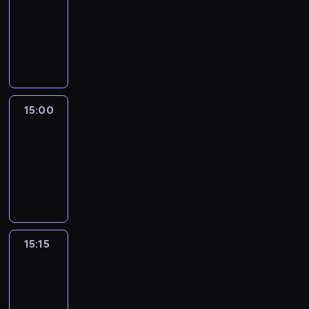
14:54
-
15:00
program
informacyjny
15:00
Le
journal
15:00
-
15:15
program
informacyjny
15:15
Arts24
15:15
-
15:30
program
informacyjny