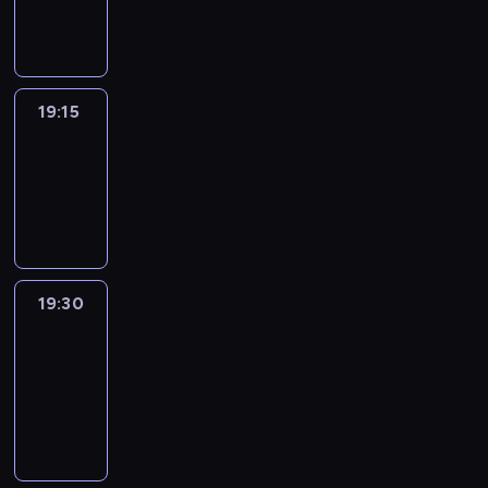
informacyjny
19:15
Reporters
19:15
-
19:30
program
informacyjny
19:30
Le
journal
19:30
-
19:45
program
informacyjny