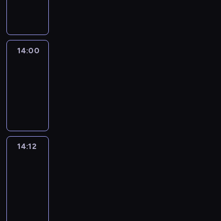
informacyjny
14:00
Le
journal
14:00
-
14:12
program
informacyjny
14:12
Paris
des
Arts
14:12
-
14:30
program
informacyjny