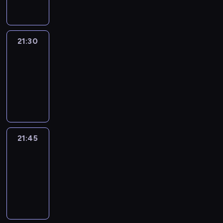
21:30
Le
journal
21:30
-
21:45
program
informacyjny
21:45
French
Connections
21:45
-
22:00
program
informacyjny