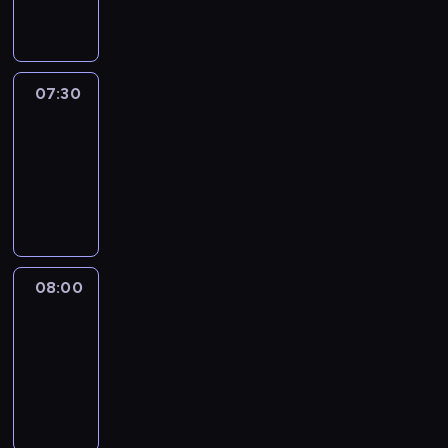
informacyjny
07:30
Le
journal
07:30
-
08:00
program
informacyjny
08:00
Le
journal
08:00
-
08:12
program
informacyjny