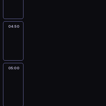
04:50
program
informacyjny
04:50
Sports
04:50
-
05:00
program
sportowy
05:00
Le
journal
05:00
-
05:15
program
informacyjny