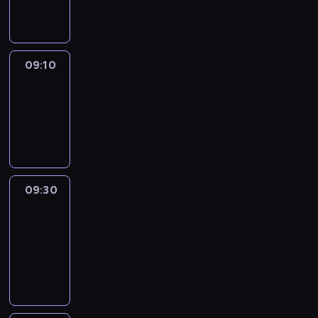
informacyjny
09:10
Reporters
09:10
-
09:30
program
informacyjny
09:30
Le
journal
09:30
-
09:40
program
informacyjny