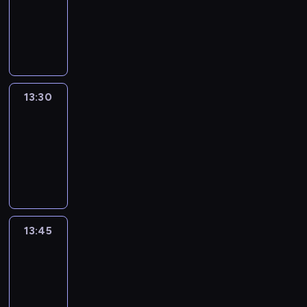
-
13:30
program
informacyjny
13:30
Le
journal
13:30
-
13:45
program
informacyjny
13:45
France
In
Focus
13:45
-
14:00
program