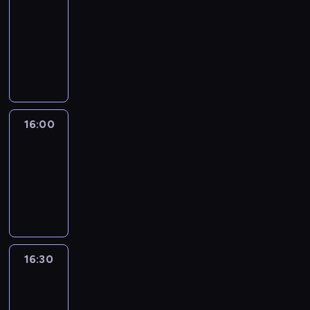
Connections
15:50
-
16:00
program
informacyjny
16:00
Le
journal
16:00
-
16:30
program
informacyjny
16:30
Le
journal
16:30
-