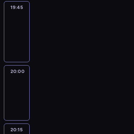
19:45
Eye
on
Africa
19:45
-
20:00
program
informacyjny
20:00
Le
journal
20:00
-
20:15
program
informacyjny
20:15
France