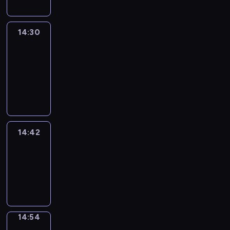
14:30
Le
journal
14:30
-
14:42
program
informacyjny
14:42
ENTR
14:42
-
14:54
program
informacyjny
14:54
Short
Cuts