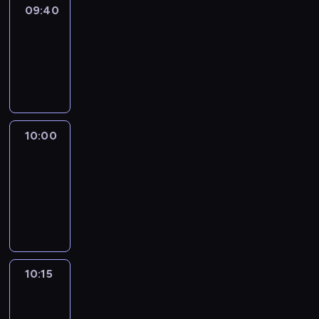
09:40
Revisited
09:40
-
10:00
program
informacyjny
10:00
Le
journal
10:00
-
10:15
program
informacyjny
10:15
Arts24
10:15
-