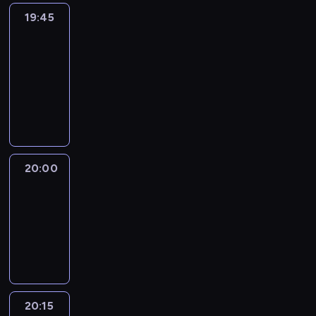
19:45
Eye
on
Africa
19:45
-
20:00
program
informacyjny
20:00
Le
journal
20:00
-
20:15
program
informacyjny
20:15
France