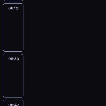
08:12
Paris
des
Arts
08:12
-
08:30
program
informacyjny
08:30
Le
journal
08:30
-
08:42
program
informacyjny
08:42
ENTR