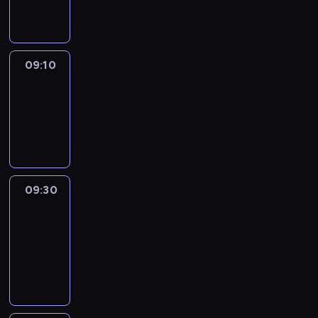
informacyjny
09:10
Reporters
09:10
-
09:30
program
informacyjny
09:30
Le
journal
09:30
-
09:40
program
informacyjny