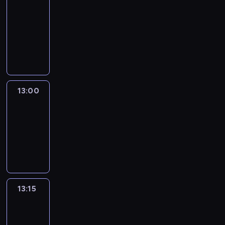
Nous
12:50
-
13:00
program
informacyjny
13:00
Le
journal
13:00
-
13:15
program
informacyjny
13:15
The
51
Percent
13:15