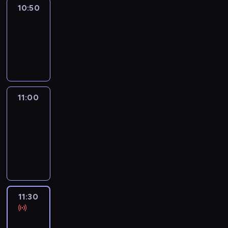
10:50
Sports
10:50
-
11:00
program
sportowy
11:00
Le
journal
11:00
-
11:30
program
informacyjny
11:30
Le
journal
11:30