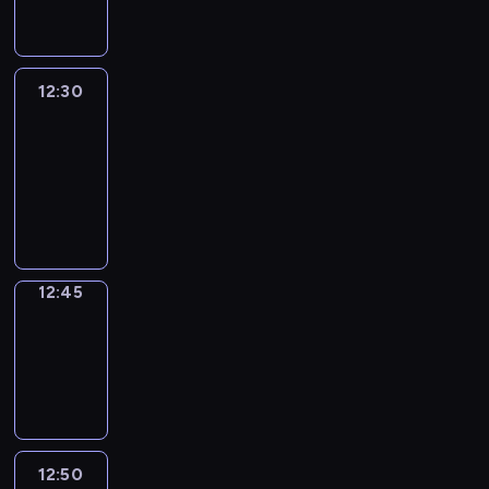
informacyjny
12:30
Le
journal
12:30
-
12:45
program
informacyjny
12:45
Focus
12:45
-
12:50
program
informacyjny
12:50
Entre