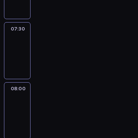
informacyjny
07:30
Le
journal
07:30
-
08:00
program
informacyjny
08:00
Le
journal
08:00
-
08:12
program
informacyjny