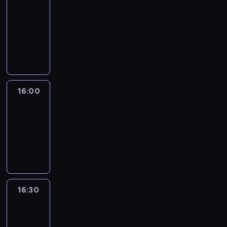
Connections
15:50
-
16:00
program
informacyjny
16:00
Le
journal
16:00
-
16:30
program
informacyjny
16:30
Le
journal
16:30
-