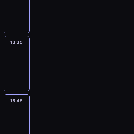
-
13:30
program
informacyjny
13:30
Le
journal
13:30
-
13:45
program
informacyjny
13:45
France
In
Focus
13:45
-
14:00
program