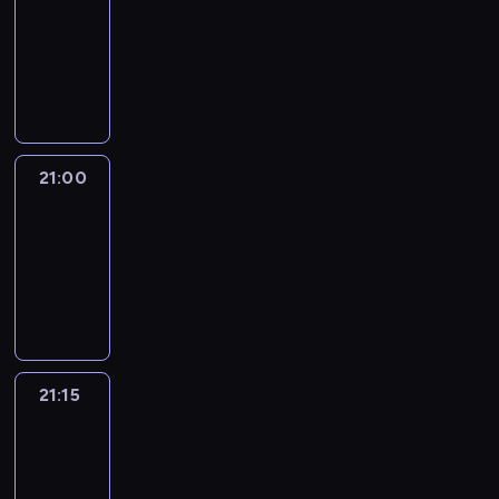
20:45
-
21:00
program
informacyjny
21:00
Le
journal
21:00
-
21:15
program
informacyjny
21:15
Reporters
21:15
-
21:30
program
informacyjny