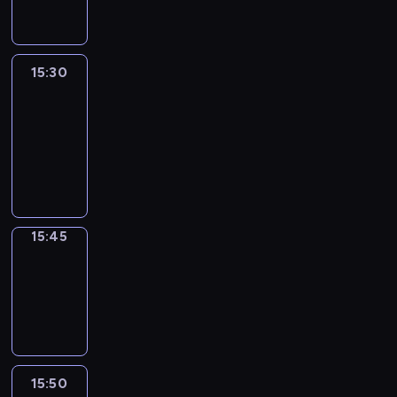
15:30
Le
journal
15:30
-
15:45
program
informacyjny
15:45
Focus
15:45
-
15:50
program
informacyjny
15:50
French