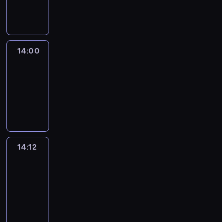
informacyjny
14:00
Le
journal
14:00
-
14:12
program
informacyjny
14:12
Paris
des
Arts
14:12
-
14:30
program
informacyjny