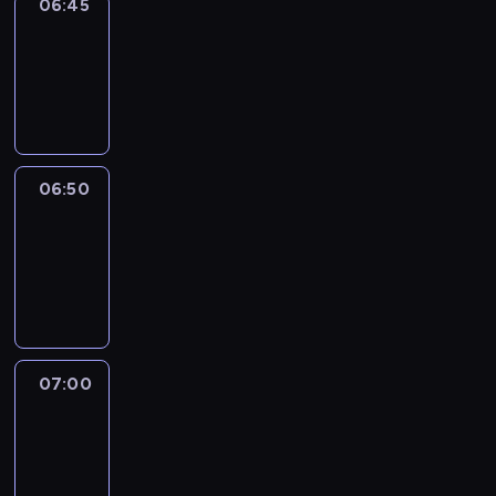
06:45
Focus
06:45
-
06:50
program
informacyjny
06:50
Sports
06:50
-
07:00
program
sportowy
07:00
Le
journal
07:00
-
07:30
program