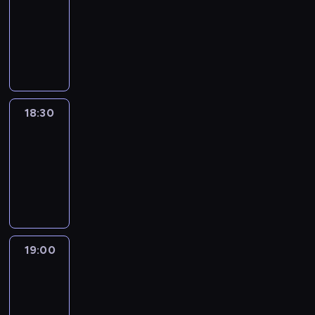
18:00
-
18:30
program
informacyjny
18:30
Le
journal
18:30
-
19:00
program
informacyjny
19:00
Le
journal
19:00
-
19:15
program