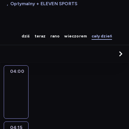
,
Optymalny + ELEVEN SPORTS
dziś
teraz
rano
wieczorem
cały dzień
04:00
Le
journal
04:00
-
04:15
program
informacyjny
04:15
The