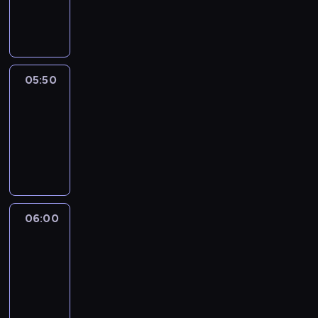
05:50
program
informacyjny
05:50
French
Connections
05:50
-
06:00
program
informacyjny
06:00
Le
journal
06:00
-
06:15
program
informacyjny