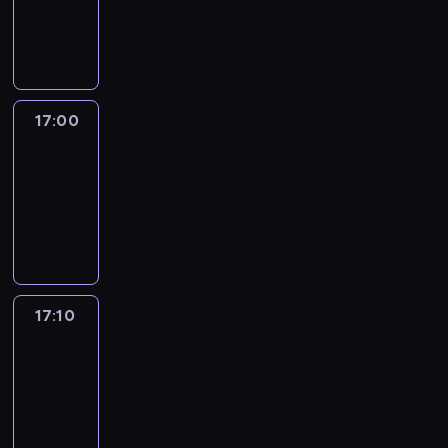
17:00
program
informacyjny
17:00
Le
journal
17:00
-
17:10
program
informacyjny
17:10
Reporters
17:10
-
17:30
program
informacyjny