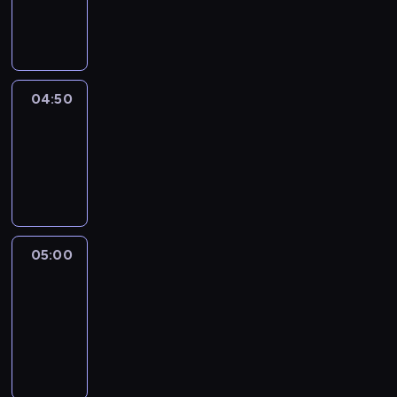
04:50
program
informacyjny
04:50
Sports
04:50
-
05:00
program
sportowy
05:00
Le
journal
05:00
-
05:15
program
informacyjny