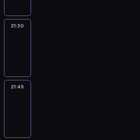
21:30
Le
journal
21:30
-
21:45
program
informacyjny
21:45
French
Connections
21:45
-
22:00
program
informacyjny