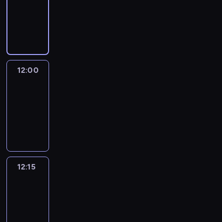
-
12:00
program
informacyjny
12:00
Le
journal
12:00
-
12:15
program
informacyjny
12:15
French
Connections
12:15
-
12:30
program