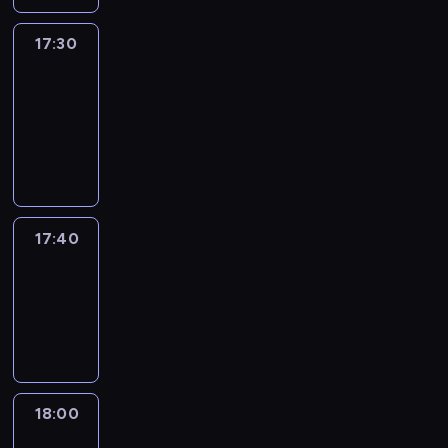
17:30
Le
journal
17:30
-
17:40
program
informacyjny
17:40
Revisited
17:40
-
18:00
program
informacyjny
18:00
Le
journal