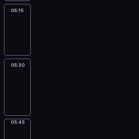
05:15
Reporters
05:15
-
05:30
program
informacyjny
05:30
Le
journal
05:30
-
05:45
program
informacyjny
05:45
Focus
05:45
-