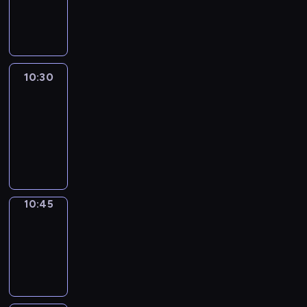
10:30
program
informacyjny
10:30
Le
journal
10:30
-
10:45
program
informacyjny
10:45
Focus
10:45
-
10:50
program
informacyjny