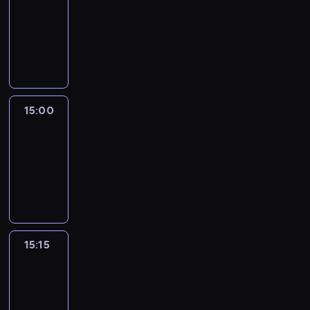
14:54
-
15:00
program
informacyjny
15:00
Le
journal
15:00
-
15:15
program
informacyjny
15:15
Arts24
15:15
-
15:30
program
informacyjny