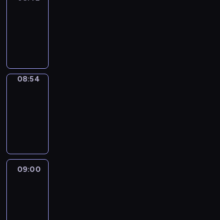
08:42
-
08:54
program
informacyjny
08:54
Short
Cuts
08:54
-
09:00
program
informacyjny
09:00
Le
journal
09:00
-
09:10
program