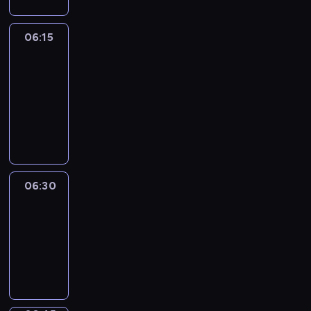
06:15
France
In
Focus
06:15
-
06:30
program
informacyjny
06:30
Le
journal
06:30
-
06:45
program
informacyjny