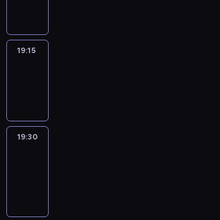
informacyjny
19:15
Reporters
19:15
-
19:30
program
informacyjny
19:30
Le
journal
19:30
-
19:45
program
informacyjny