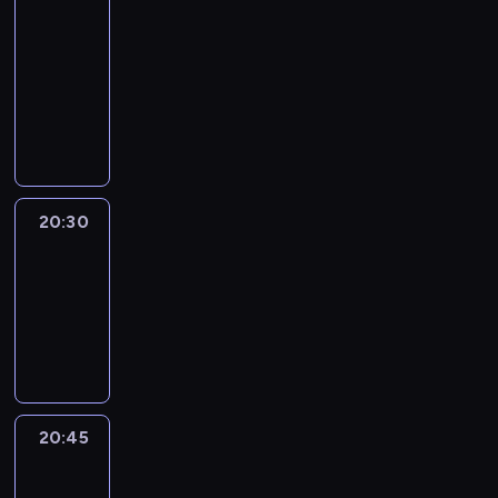
In
Focus
20:15
-
20:30
program
informacyjny
20:30
Le
journal
20:30
-
20:45
program
informacyjny
20:45
Eye
on
Africa