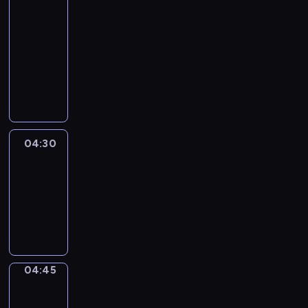
51
Percent
04:15
-
04:30
program
informacyjny
04:30
Le
journal
04:30
-
04:45
program
informacyjny
04:45
Focus
04:45
-