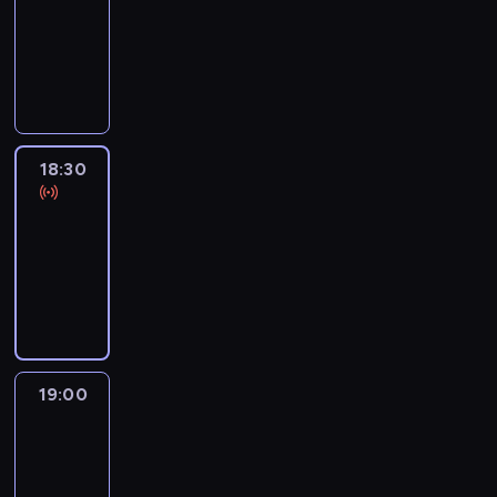
18:00
-
18:30
program
informacyjny
18:30
Le
journal
18:30
-
19:00
program
informacyjny
19:00
Le
journal
19:00
-
19:15
program