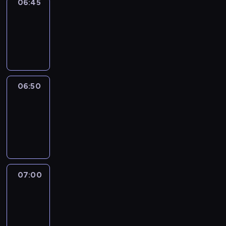
06:45
Focus
06:45
-
06:50
program
informacyjny
06:50
Sports
06:50
-
07:00
program
sportowy
07:00
Le
journal
07:00
-
07:30
program