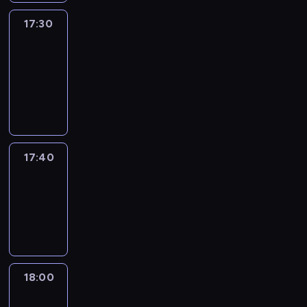
17:30
Le
journal
17:30
-
17:40
program
informacyjny
17:40
Revisited
17:40
-
18:00
program
informacyjny
18:00
Le
journal