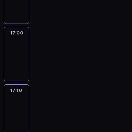
17:00
program
informacyjny
17:00
Le
journal
17:00
-
17:10
program
informacyjny
17:10
Reporters
17:10
-
17:30
program
informacyjny