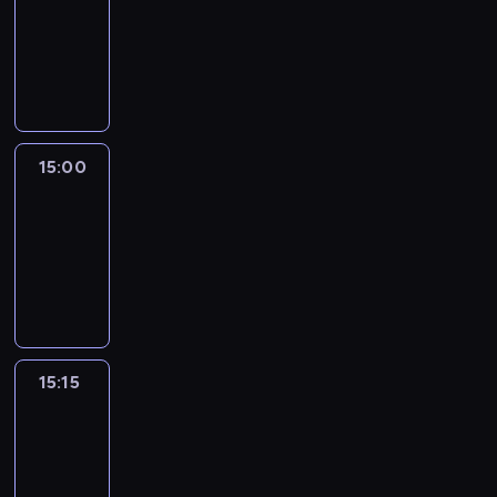
14:54
-
15:00
program
informacyjny
15:00
Le
journal
15:00
-
15:15
program
informacyjny
15:15
Arts24
15:15
-
15:30
program
informacyjny