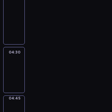
51
Percent
04:15
-
04:30
program
informacyjny
04:30
Le
journal
04:30
-
04:45
program
informacyjny
04:45
Focus
04:45
-