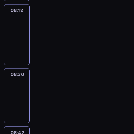
08:12
Paris
des
Arts
08:12
-
08:30
program
informacyjny
08:30
Le
journal
08:30
-
08:42
program
informacyjny
08:42
ENTR