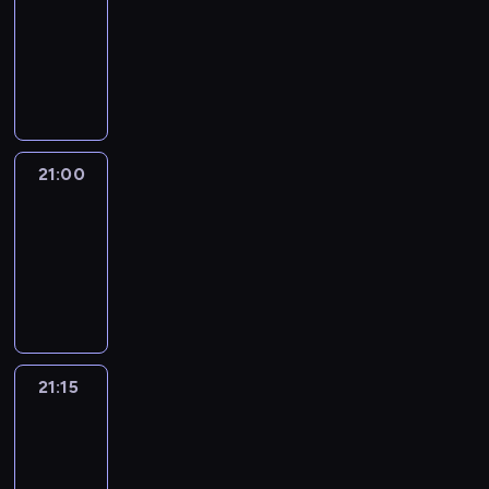
20:45
-
21:00
program
informacyjny
21:00
Le
journal
21:00
-
21:15
program
informacyjny
21:15
Reporters
21:15
-
21:30
program
informacyjny