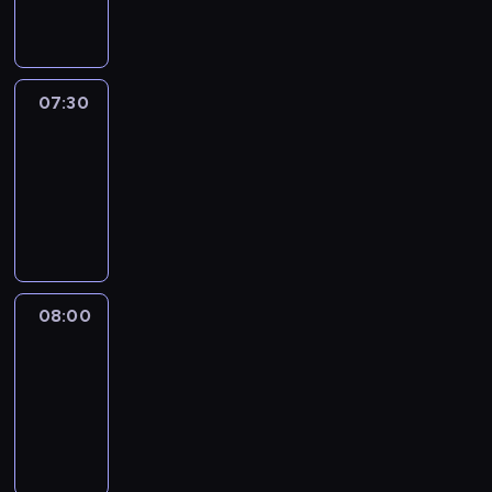
informacyjny
07:30
Le
journal
07:30
-
08:00
program
informacyjny
08:00
Le
journal
08:00
-
08:12
program
informacyjny