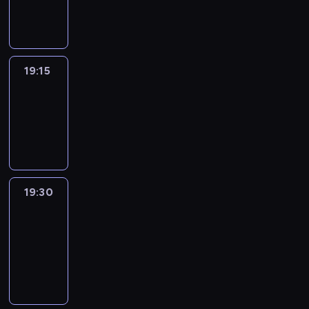
informacyjny
19:15
Arts24
19:15
-
19:30
program
informacyjny
19:30
Le
journal
19:30
-
19:45
program
informacyjny