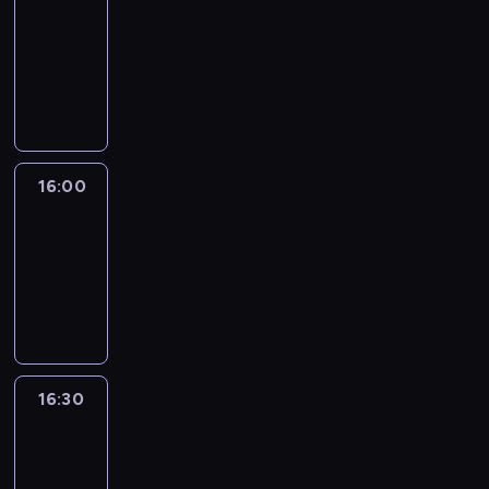
15:50
-
16:00
program
informacyjny
16:00
Le
journal
16:00
-
16:30
program
informacyjny
16:30
Le
journal
16:30
-