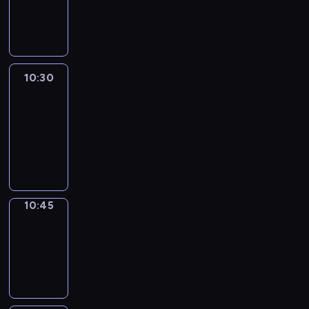
10:30
program
informacyjny
10:30
Le
journal
10:30
-
10:45
program
informacyjny
10:45
Focus
10:45
-
10:50
program
informacyjny