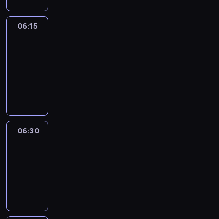
06:15
France
In
Focus
06:15
-
06:30
program
informacyjny
06:30
Le
journal
06:30
-
06:45
program
informacyjny