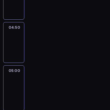
04:50
program
informacyjny
04:50
Sports
04:50
-
05:00
program
sportowy
05:00
Le
journal
05:00
-
05:15
program
informacyjny