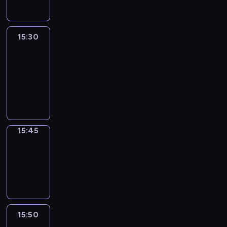
15:30
Le
journal
15:30
-
15:45
program
informacyjny
15:45
Focus
15:45
-
15:50
program
informacyjny
15:50
French
Connections