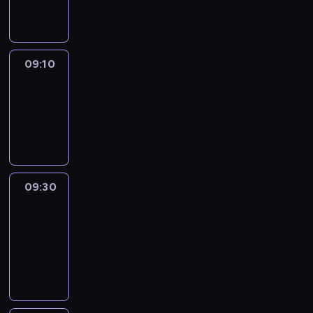
informacyjny
09:10
Reporters
09:10
-
09:30
program
informacyjny
09:30
Le
journal
09:30
-
09:40
program
informacyjny