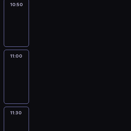
10:50
Sports
10:50
-
11:00
program
sportowy
11:00
Le
journal
11:00
-
11:30
program
informacyjny
11:30
Le
journal
11:30