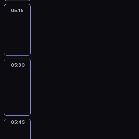
05:15
Reporters
05:15
-
05:30
program
informacyjny
05:30
Le
journal
05:30
-
05:45
program
informacyjny
05:45
Focus
05:45
-