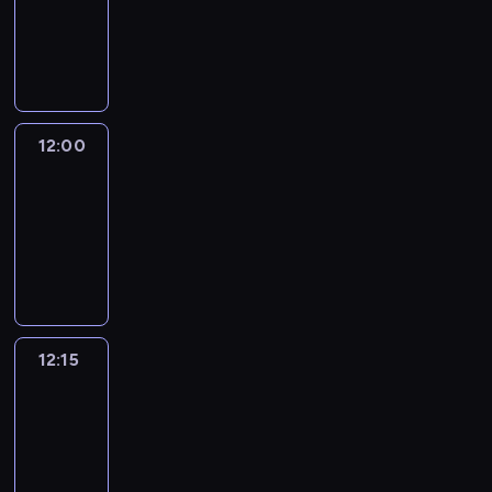
-
12:00
program
informacyjny
12:00
Le
journal
12:00
-
12:15
program
informacyjny
12:15
French
Connections
12:15
-
12:30
program
informacyjny