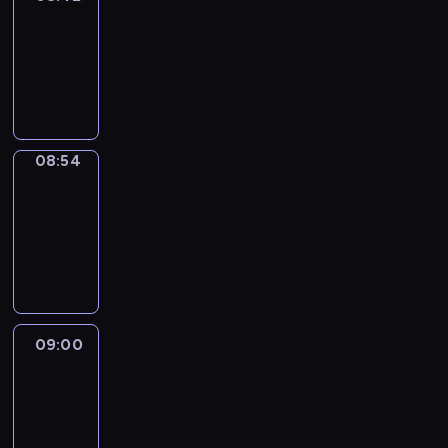
08:42
-
08:54
program
informacyjny
08:54
Short
Cuts
08:54
-
09:00
program
informacyjny
09:00
Le
journal
09:00
-
09:10
program