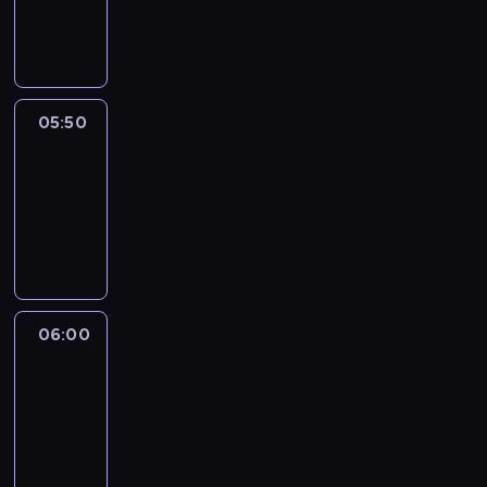
05:50
program
informacyjny
05:50
French
Connections
05:50
-
06:00
program
informacyjny
06:00
Le
journal
06:00
-
06:15
program
informacyjny