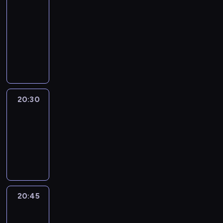
In
Focus
20:15
-
20:30
program
informacyjny
20:30
Le
journal
20:30
-
20:45
program
informacyjny
20:45
Eye
on
Africa