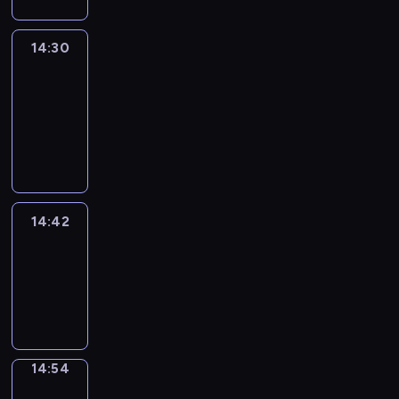
14:30
Le
journal
14:30
-
14:42
program
informacyjny
14:42
ENTR
14:42
-
14:54
program
informacyjny
14:54
Short
Cuts