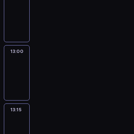
12:50
-
13:00
program
informacyjny
13:00
Le
journal
13:00
-
13:15
program
informacyjny
13:15
The
51
Percent
13:15