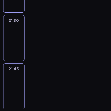
21:30
Le
journal
21:30
-
21:45
program
informacyjny
21:45
French
Connections
21:45
-
22:00
program
informacyjny