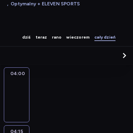
,
Optymalny + ELEVEN SPORTS
dziś
teraz
rano
wieczorem
cały dzień
04:00
Le
journal
04:00
-
04:15
program
informacyjny
04:15
The