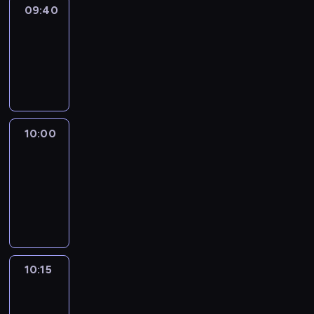
09:40
Revisited
09:40
-
10:00
program
informacyjny
10:00
Le
journal
10:00
-
10:15
program
informacyjny
10:15
Arts24
10:15
-