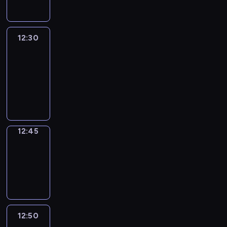
12:30
Le
journal
12:30
-
12:45
program
informacyjny
12:45
Focus
12:45
-
12:50
program
informacyjny
12:50
Entre
Nous