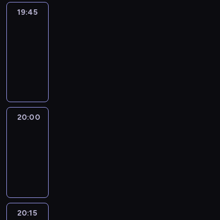
19:45
Eye
on
Africa
19:45
-
20:00
program
informacyjny
20:00
Le
journal
20:00
-
20:15
program
informacyjny
20:15
France