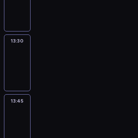
-
13:30
program
informacyjny
13:30
Le
journal
13:30
-
13:45
program
informacyjny
13:45
France
In
Focus
13:45
-
14:00
program