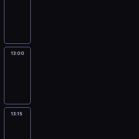
12:50
-
13:00
program
informacyjny
13:00
Le
journal
13:00
-
13:15
program
informacyjny
13:15
The
51
Percent
13:15