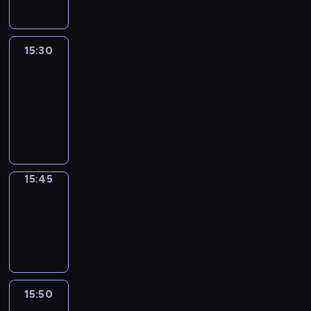
15:30
Le
journal
15:30
-
15:45
program
informacyjny
15:45
Focus
15:45
-
15:50
program
informacyjny
15:50
French
Connections