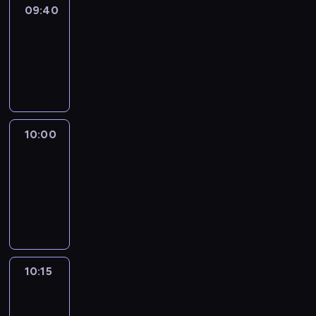
09:40
Revisited
09:40
-
10:00
program
informacyjny
10:00
Le
journal
10:00
-
10:15
program
informacyjny
10:15
Arts24
10:15
-