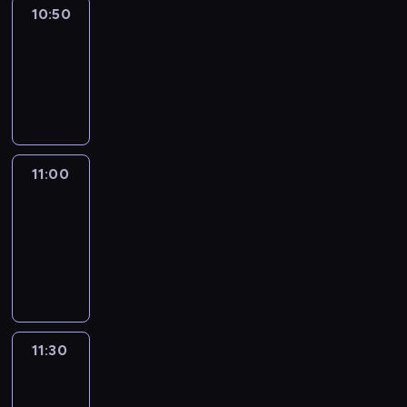
10:50
Sports
10:50
-
11:00
program
sportowy
11:00
Le
journal
11:00
-
11:30
program
informacyjny
11:30
Le
journal
11:30