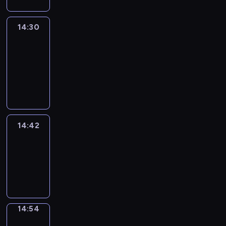
14:30
Le
journal
14:30
-
14:42
program
informacyjny
14:42
ENTR
14:42
-
14:54
program
informacyjny
14:54
Short
Cuts