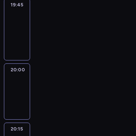
19:45
Eye
on
Africa
19:45
-
20:00
program
informacyjny
20:00
Le
journal
20:00
-
20:15
program
informacyjny
20:15
France
In