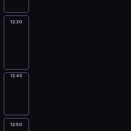
12:30
Le
journal
12:30
-
12:45
program
informacyjny
12:45
Focus
12:45
-
12:50
program
informacyjny
12:50
Entre
Nous