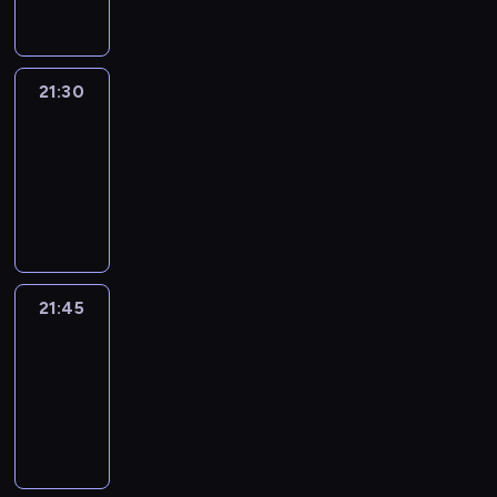
21:30
Le
journal
21:30
-
21:45
program
informacyjny
21:45
French
Connections
21:45
-
22:00
program
informacyjny