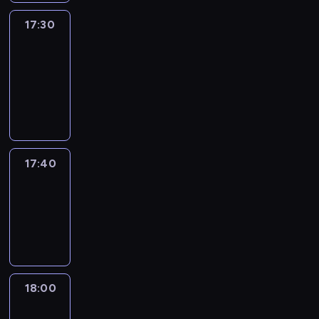
17:30
Le
journal
17:30
-
17:40
program
informacyjny
17:40
Revisited
17:40
-
18:00
program
informacyjny
18:00
Le
journal