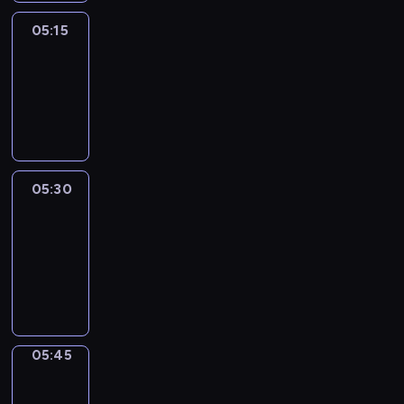
05:15
Reporters
05:15
-
05:30
program
informacyjny
05:30
Le
journal
05:30
-
05:45
program
informacyjny
05:45
Focus
05:45
-