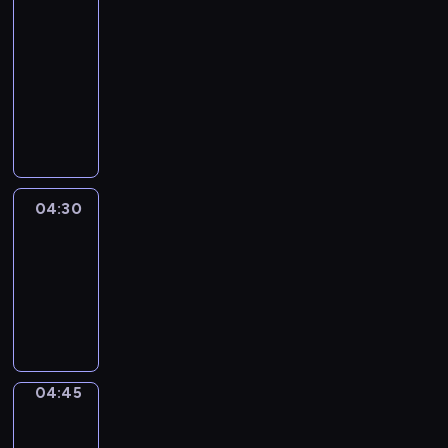
51
Percent
04:15
-
04:30
program
informacyjny
04:30
Le
journal
04:30
-
04:45
program
informacyjny
04:45
Focus
04:45
-