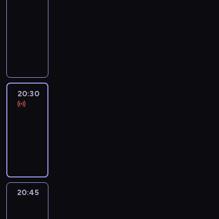
Focus
20:15
-
20:30
program
informacyjny
20:30
Le
journal
20:30
-
20:45
program
informacyjny
20:45
Eye
on
Africa