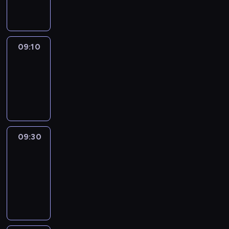
informacyjny
09:10
Reporters
09:10
-
09:30
program
informacyjny
09:30
Le
journal
09:30
-
09:40
program
informacyjny