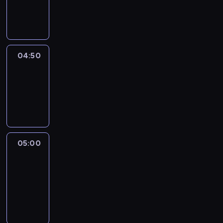
04:50
program
informacyjny
04:50
Sports
04:50
-
05:00
program
sportowy
05:00
Le
journal
05:00
-
05:15
program
informacyjny