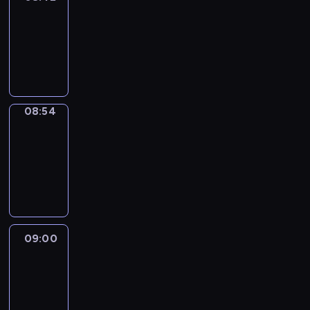
08:42
-
08:54
program
informacyjny
08:54
Short
Cuts
08:54
-
09:00
program
informacyjny
09:00
Le
journal
09:00
-
09:10
program