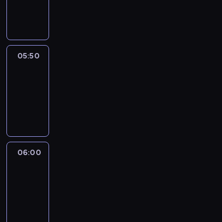
05:50
program
informacyjny
05:50
French
Connections
05:50
-
06:00
program
informacyjny
06:00
Le
journal
06:00
-
06:15
program
informacyjny