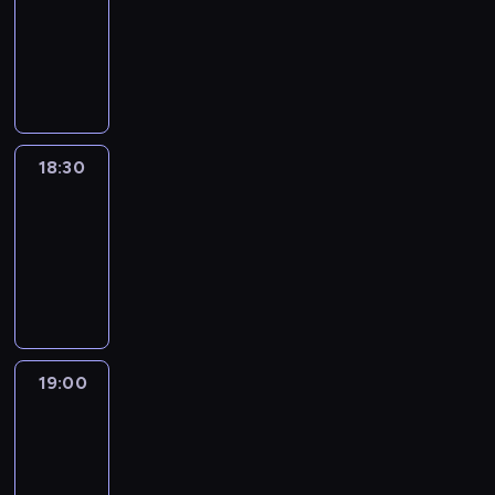
18:00
-
18:30
program
informacyjny
18:30
Le
journal
18:30
-
19:00
program
informacyjny
19:00
Le
journal
19:00
-
19:15
program