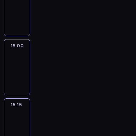
14:54
-
15:00
program
informacyjny
15:00
Le
journal
15:00
-
15:15
program
informacyjny
15:15
Arts24
15:15
-
15:30
program
informacyjny