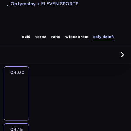
,
Optymalny + ELEVEN SPORTS
dziś
teraz
rano
wieczorem
cały dzień
04:00
Le
journal
04:00
-
04:15
program
informacyjny
04:15
The