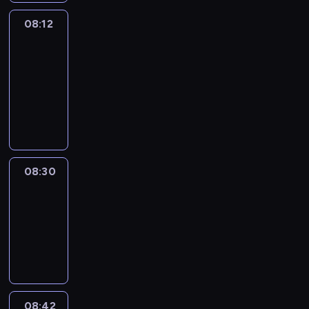
08:12
Paris
des
Arts
08:12
-
08:30
program
informacyjny
08:30
Le
journal
08:30
-
08:42
program
informacyjny
08:42
ENTR