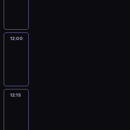
-
12:00
program
informacyjny
12:00
Le
journal
12:00
-
12:15
program
informacyjny
12:15
French
Connections
12:15
-
12:30
program
informacyjny