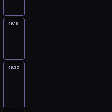
informacyjny
19:15
Arts24
19:15
-
19:30
program
informacyjny
19:30
Le
journal
19:30
-
19:45
program
informacyjny