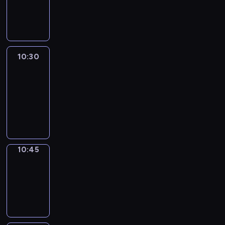
10:30
program
informacyjny
10:30
Le
journal
10:30
-
10:45
program
informacyjny
10:45
Focus
10:45
-
10:50
program
informacyjny