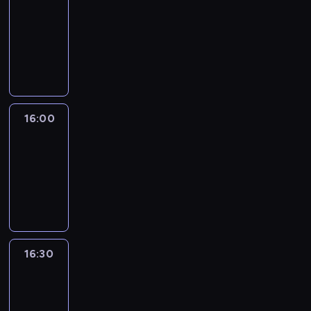
15:50
-
16:00
program
informacyjny
16:00
Le
journal
16:00
-
16:30
program
informacyjny
16:30
Le
journal
16:30
-