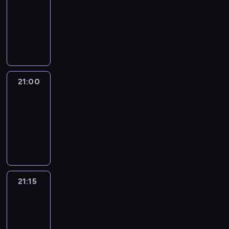
20:45
-
21:00
program
informacyjny
21:00
Le
journal
21:00
-
21:15
program
informacyjny
21:15
Reporters
21:15
-
21:30
program
informacyjny