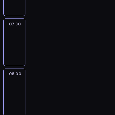
informacyjny
07:30
Le
journal
07:30
-
08:00
program
informacyjny
08:00
Le
journal
08:00
-
08:12
program
informacyjny