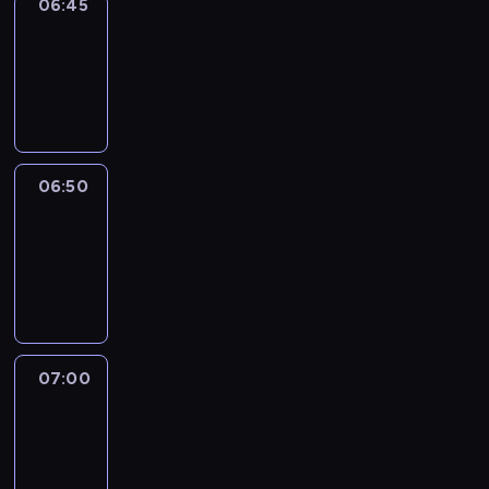
06:45
Focus
06:45
-
06:50
program
informacyjny
06:50
Sports
06:50
-
07:00
program
sportowy
07:00
Le
journal
07:00
-
07:30
program