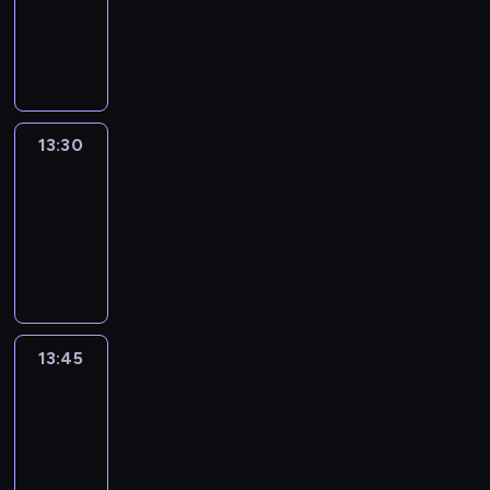
-
13:30
program
informacyjny
13:30
Le
journal
13:30
-
13:45
program
informacyjny
13:45
France
In
Focus
13:45
-
14:00
program