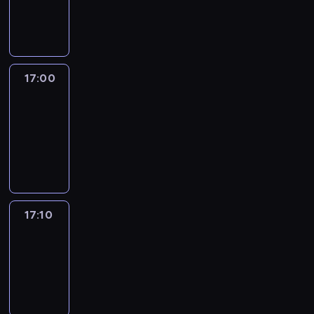
17:00
program
informacyjny
17:00
Le
journal
17:00
-
17:10
program
informacyjny
17:10
Reporters
17:10
-
17:30
program
informacyjny