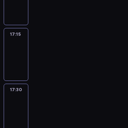
17:15
program
informacyjny
17:15
Talking
Europe
17:15
-
17:30
program
informacyjny
17:30
Le
journal
17:30
-
17:45
program
informacyjny