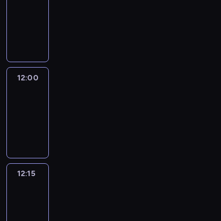
11:30
-
12:00
program
informacyjny
12:00
Le
journal
12:00
-
12:15
program
informacyjny
12:15
Talking
Europe
12:15
-
12:30
program