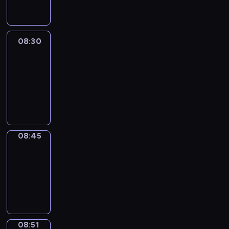
08:30
Le
journal
08:30
-
08:45
program
informacyjny
08:45
The
Observers
08:45
-
08:51
program
informacyjny
08:51
Focus