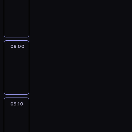
08:51
-
09:00
program
informacyjny
09:00
Le
journal
09:00
-
09:10
program
informacyjny
09:10
Revisited
09:10
-
09:30
program
informacyjny