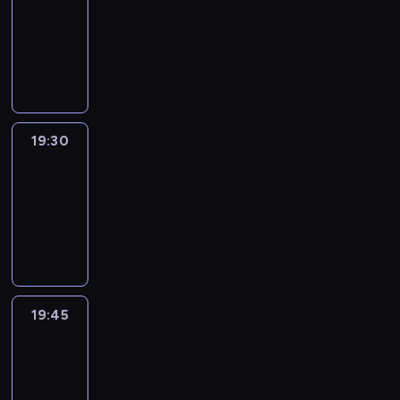
19:15
-
19:30
program
informacyjny
19:30
Le
journal
19:30
-
19:45
program
informacyjny
19:45
French
Connections
19:45
-
20:00
program