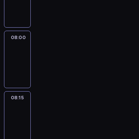
08:00
program
informacyjny
08:00
Le
journal
08:00
-
08:15
program
informacyjny
08:15
People
And
Profit
08:15
-
08:30
program
informacyjny