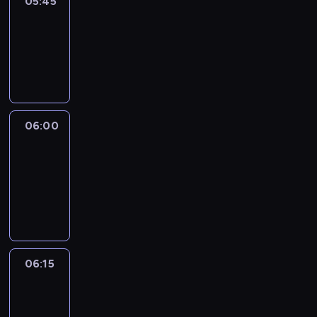
05:45
Reporters
05:45
-
06:00
program
informacyjny
06:00
Le
journal
06:00
-
06:15
program
informacyjny
06:15
Arts24
06:15
-
06:30
program