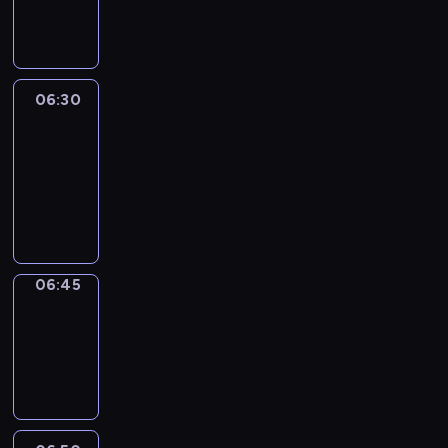
informacyjny
06:30
Le
journal
06:30
-
06:45
program
informacyjny
06:45
Focus
06:45
-
06:50
program
informacyjny