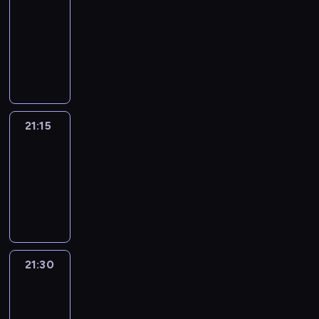
journal
21:00
-
21:15
program
informacyjny
21:15
Sport
Saturday
21:15
-
21:30
program
sportowy
21:30
Le
journal
21:30
-