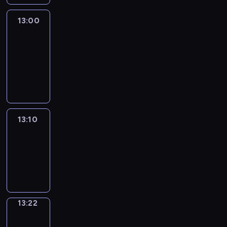
13:00
Le
journal
13:00
-
13:10
program
informacyjny
13:10
ENTR
13:10
-
13:22
program
informacyjny
13:22
Focus
13:22