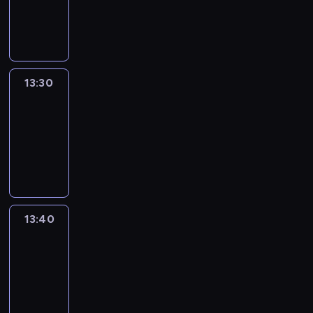
-
13:30
program
informacyjny
13:30
Le
journal
13:30
-
13:40
program
informacyjny
13:40
Revisited
13:40
-
14:00
program
informacyjny