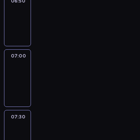
06:50
Sports
06:50
-
07:00
program
sportowy
07:00
Le
journal
07:00
-
07:30
program
informacyjny
07:30
Le
journal
07:30
-