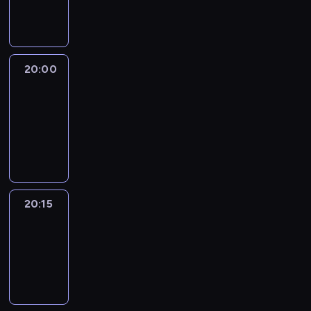
informacyjny
20:00
Le
journal
20:00
-
20:15
program
informacyjny
20:15
Reporters
20:15
-
20:30
program
informacyjny