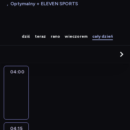
,
Optymalny + ELEVEN SPORTS
dziś
teraz
rano
wieczorem
cały dzień
04:00
Le
journal
04:00
-
04:15
program
informacyjny
04:15
France