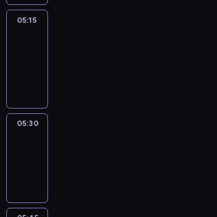
05:15
The
51
Percent
05:15
-
05:30
program
informacyjny
05:30
Le
journal
05:30
-
05:45
program
informacyjny