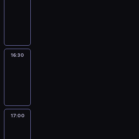
journal
16:00
-
16:30
program
informacyjny
16:30
Le
journal
16:30
-
17:00
program
informacyjny
17:00
Le
journal
17:00
-