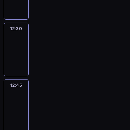
informacyjny
12:30
Le
journal
12:30
-
12:45
program
informacyjny
12:45
Talking
Europe
12:45
-
13:00
program
informacyjny