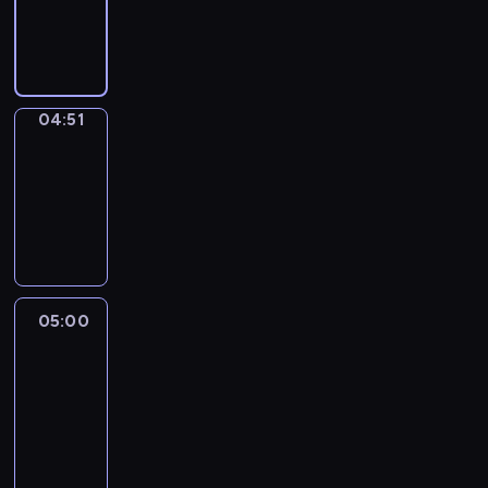
04:51
program
sportowy
04:51
Entre
Nous
04:51
-
05:00
program
informacyjny
05:00
Le
journal
05:00
-
05:15
program
informacyjny