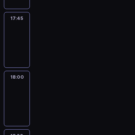
17:45
Talking
Europe
17:45
-
18:00
program
informacyjny
18:00
Le
journal
18:00
-
18:30
program
informacyjny