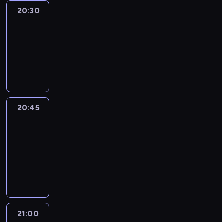
20:30
Le
journal
20:30
-
20:45
program
informacyjny
20:45
People
And
Profit
20:45
-
21:00
program
informacyjny
21:00
Le