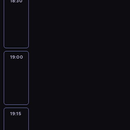
18:30
Le
journal
18:30
-
19:00
program
informacyjny
19:00
Le
journal
19:00
-
19:15
program
informacyjny
19:15
The
51
Percent