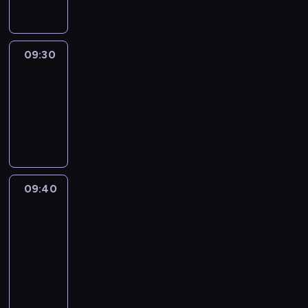
09:30
Le
journal
09:30
-
09:40
program
informacyjny
09:40
Paris
des
Arts
09:40
-
09:55
program
informacyjny