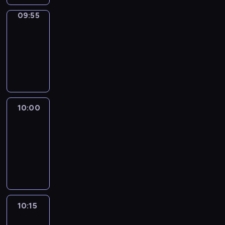
09:55
Short
Cuts
09:55
-
10:00
program
informacyjny
10:00
Le
journal
10:00
-
10:15
program
informacyjny
10:15
Arts24
10:15