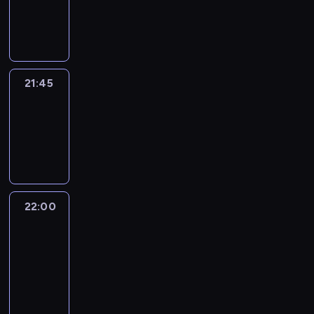
21:45
program
informacyjny
21:45
Arts24
21:45
-
22:00
program
informacyjny
22:00
Le
journal
22:00
-
22:15
program
informacyjny