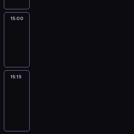
15:00
Le
journal
15:00
-
15:15
program
informacyjny
15:15
France
In
Focus
15:15
-
15:30
program
informacyjny