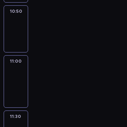
10:50
Sports
10:50
-
11:00
program
sportowy
11:00
Le
journal
11:00
-
11:30
program
informacyjny
11:30
Le
journal