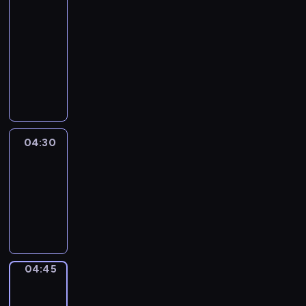
In
Focus
04:15
-
04:30
program
informacyjny
04:30
Le
journal
04:30
-
04:45
program
informacyjny
04:45
Sports
04:45
-