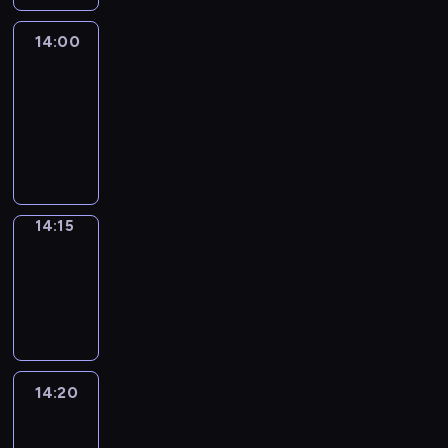
14:00
Le
journal
14:00
-
14:15
program
informacyjny
14:15
Focus
14:15
-
14:20
program
informacyjny
14:20
Entre
Nous
14:20