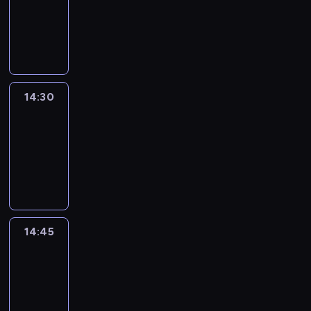
-
14:30
program
informacyjny
14:30
Le
journal
14:30
-
14:45
program
informacyjny
14:45
Arts24
14:45
-
15:00
program
informacyjny