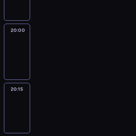
informacyjny
20:00
Le
journal
20:00
-
20:15
program
informacyjny
20:15
Reporters
20:15
-
20:30
program
informacyjny