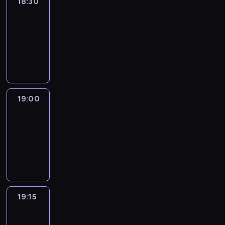
18:30
Le
journal
18:30
-
19:00
program
informacyjny
19:00
Le
journal
19:00
-
19:15
program
informacyjny
19:15
The
51
Percent