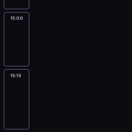
15:00
Le
journal
15:00
-
15:15
program
informacyjny
15:15
France
In
Focus
15:15
-
15:30
program
informacyjny