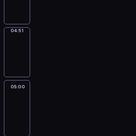
04:51
program
sportowy
04:51
Entre
Nous
04:51
-
05:00
program
informacyjny
05:00
Le
journal
05:00
-
05:15
program
informacyjny