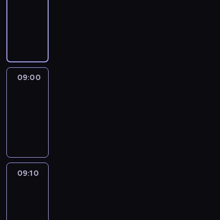
08:51
-
09:00
program
informacyjny
09:00
Le
journal
09:00
-
09:10
program
informacyjny
09:10
Revisited
09:10
-
09:30
program
informacyjny