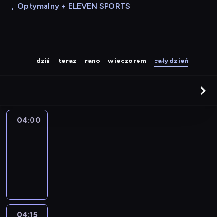
,
Optymalny + ELEVEN SPORTS
dziś
teraz
rano
wieczorem
cały dzień
04:00
Le
journal
04:00
-
04:15
program
informacyjny
04:15
France