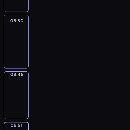
08:30
Le
journal
08:30
-
08:45
program
informacyjny
08:45
The
Observers
08:45
-
08:51
program
informacyjny
08:51
Focus