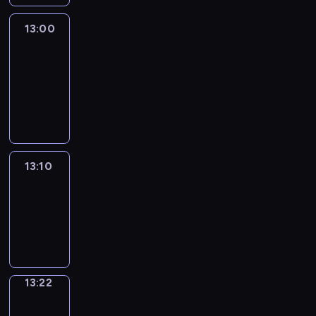
13:00
Le
journal
13:00
-
13:10
program
informacyjny
13:10
ENTR
13:10
-
13:22
program
informacyjny
13:22
Focus
13:22