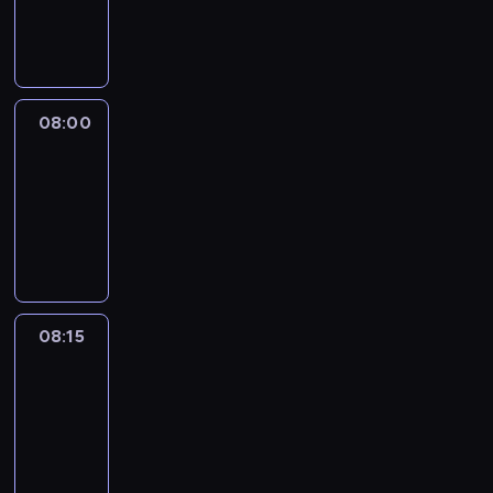
08:00
program
informacyjny
08:00
Le
journal
08:00
-
08:15
program
informacyjny
08:15
People
And
Profit
08:15
-
08:30
program
informacyjny