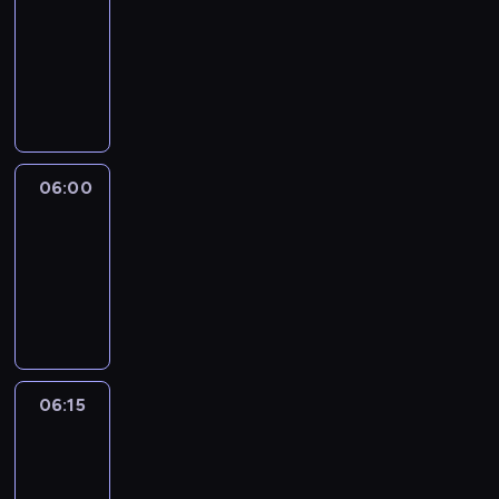
05:45
-
06:00
program
informacyjny
06:00
Le
journal
06:00
-
06:15
program
informacyjny
06:15
Arts24
06:15
-
06:30
program