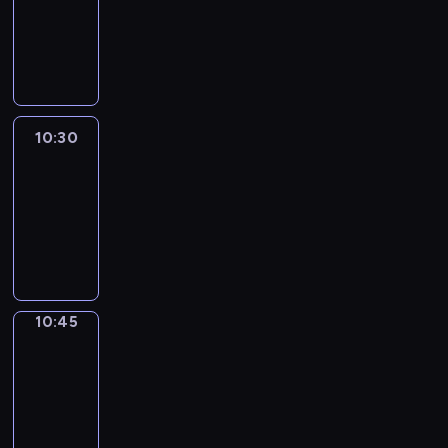
-
10:30
program
informacyjny
10:30
Le
journal
10:30
-
10:45
program
informacyjny
10:45
Focus
10:45
-
10:50
program
informacyjny