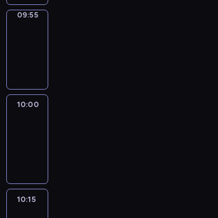
09:55
Short
Cuts
09:55
-
10:00
program
informacyjny
10:00
Le
journal
10:00
-
10:15
program
informacyjny
10:15
Arts24
10:15