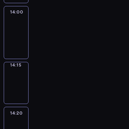
14:00
Le
journal
14:00
-
14:15
program
informacyjny
14:15
Focus
14:15
-
14:20
program
informacyjny
14:20
Entre
Nous
14:20