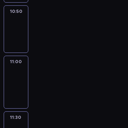
10:50
Sports
10:50
-
11:00
program
sportowy
11:00
Le
journal
11:00
-
11:30
program
informacyjny
11:30
Le
journal