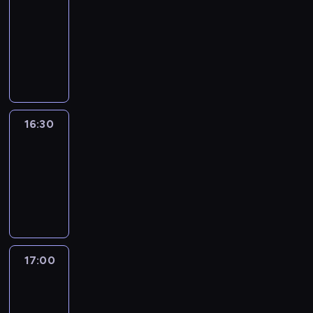
journal
16:00
-
16:30
program
informacyjny
16:30
Le
journal
16:30
-
17:00
program
informacyjny
17:00
Le
journal
17:00
-