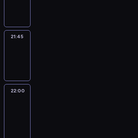
21:45
program
informacyjny
21:45
Arts24
21:45
-
22:00
program
informacyjny
22:00
Le
journal
22:00
-
22:15
program
informacyjny