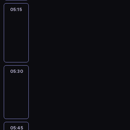
05:15
The
51
Percent
05:15
-
05:30
program
informacyjny
05:30
Le
journal
05:30
-
05:45
program
informacyjny
05:45
Reporters