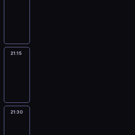
journal
21:00
-
21:15
program
informacyjny
21:15
Sport
Saturday
21:15
-
21:30
program
sportowy
21:30
Le
journal
21:30
-