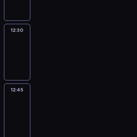
informacyjny
12:30
Le
journal
12:30
-
12:45
program
informacyjny
12:45
Talking
Europe
12:45
-
13:00
program
informacyjny