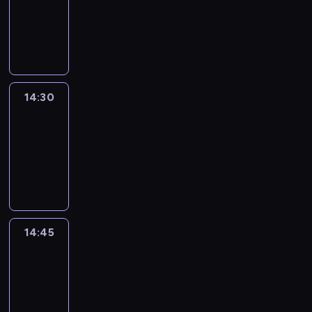
-
14:30
program
informacyjny
14:30
Le
journal
14:30
-
14:45
program
informacyjny
14:45
Arts24
14:45
-
15:00
program
informacyjny