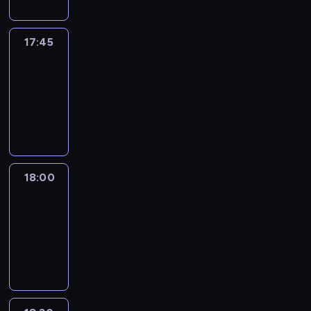
17:45
Talking
Europe
17:45
-
18:00
program
informacyjny
18:00
Le
journal
18:00
-
18:30
program
informacyjny