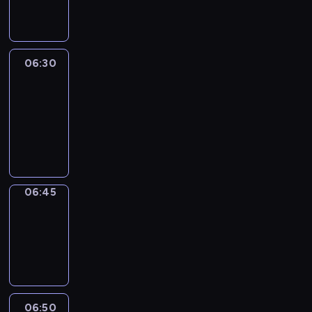
informacyjny
06:30
Le
journal
06:30
-
06:45
program
informacyjny
06:45
Focus
06:45
-
06:50
program
informacyjny
06:50
Sports