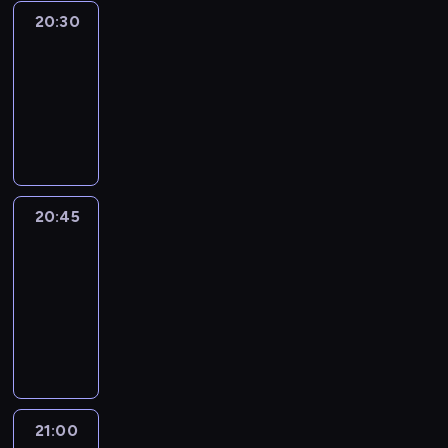
20:30
Le
journal
20:30
-
20:45
program
informacyjny
20:45
People
And
Profit
20:45
-
21:00
program
informacyjny
21:00
Le