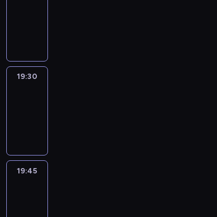
19:15
-
19:30
program
informacyjny
19:30
Le
journal
19:30
-
19:45
program
informacyjny
19:45
French
Connections
19:45
-
20:00
program