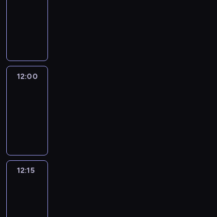
11:30
-
12:00
program
informacyjny
12:00
Le
journal
12:00
-
12:15
program
informacyjny
12:15
Talking
Europe
12:15
-
12:30
program