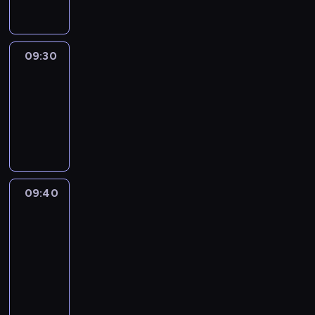
09:30
Le
journal
09:30
-
09:40
program
informacyjny
09:40
Paris
des
Arts
09:40
-
09:55
program
informacyjny