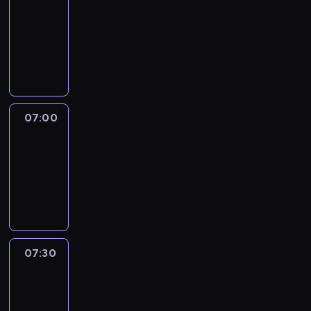
06:50
-
07:00
program
sportowy
07:00
Le
journal
07:00
-
07:30
program
informacyjny
07:30
Le
journal
07:30
-