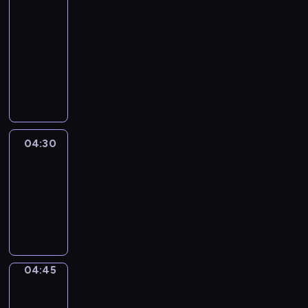
In
Focus
04:15
-
04:30
program
informacyjny
04:30
Le
journal
04:30
-
04:45
program
informacyjny
04:45
Sports
04:45
-