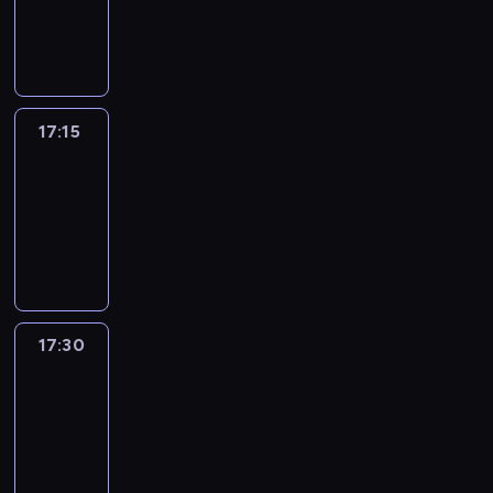
17:15
program
informacyjny
17:15
Talking
Europe
17:15
-
17:30
program
informacyjny
17:30
Le
journal
17:30
-
17:45
program
informacyjny