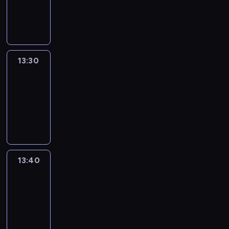
-
13:30
program
informacyjny
13:30
Le
journal
13:30
-
13:40
program
informacyjny
13:40
Revisited
13:40
-
14:00
program
informacyjny