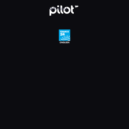
e 24 English HD, Oglądaj w WP Pilot
WP Pilot