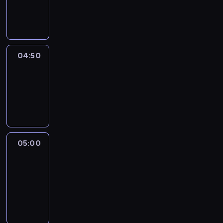
04:50
program
informacyjny
04:50
Sports
04:50
-
05:00
program
sportowy
05:00
Le
journal
05:00
-
05:15
program
informacyjny