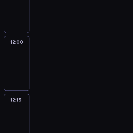
-
12:00
program
informacyjny
12:00
Le
journal
12:00
-
12:15
program
informacyjny
12:15
French
Connections
12:15
-
12:30
program