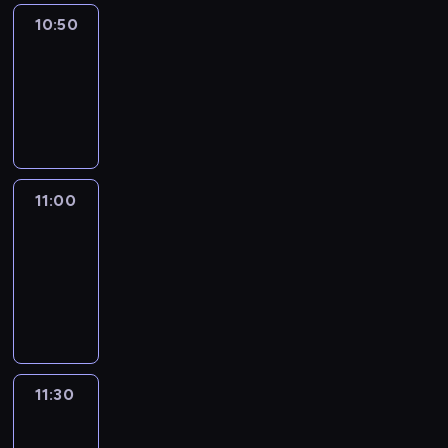
10:50
Sports
10:50
-
11:00
program
sportowy
11:00
Le
journal
11:00
-
11:30
program
informacyjny
11:30
Le
journal
11:30