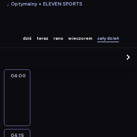
,
Optymalny + ELEVEN SPORTS
dziś
teraz
rano
wieczorem
cały dzień
04:00
Le
journal
04:00
-
04:15
program
informacyjny
04:15
The