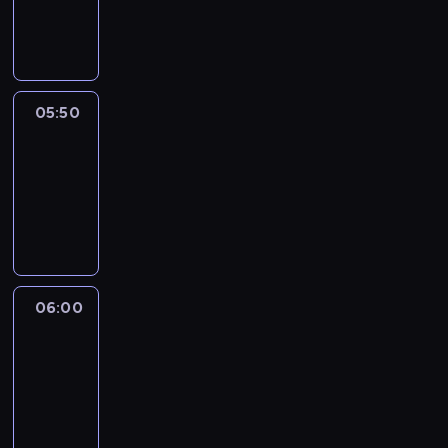
05:50
program
informacyjny
05:50
French
Connections
05:50
-
06:00
program
informacyjny
06:00
Le
journal
06:00
-
06:15
program
informacyjny