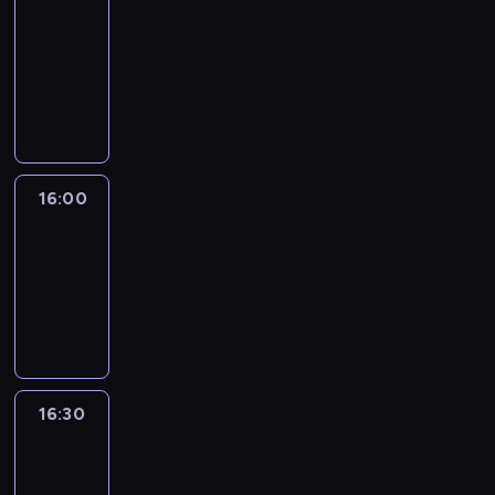
Connections
15:50
-
16:00
program
informacyjny
16:00
Le
journal
16:00
-
16:30
program
informacyjny
16:30
Le
journal
16:30
-