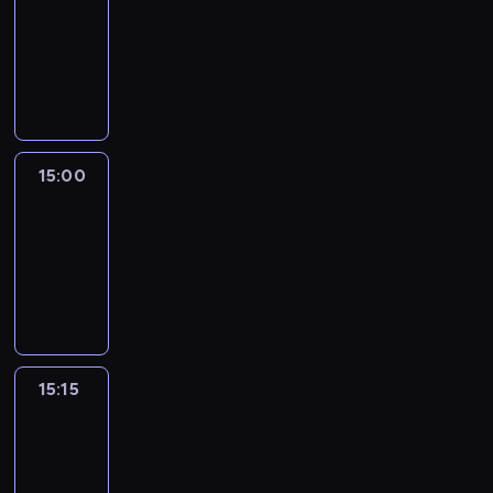
14:54
-
15:00
program
informacyjny
15:00
Le
journal
15:00
-
15:15
program
informacyjny
15:15
Arts24
15:15
-
15:30
program
informacyjny