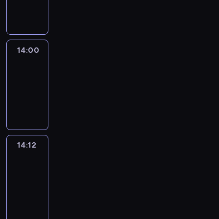
informacyjny
14:00
Le
journal
14:00
-
14:12
program
informacyjny
14:12
Paris
des
Arts
14:12
-
14:30
program
informacyjny