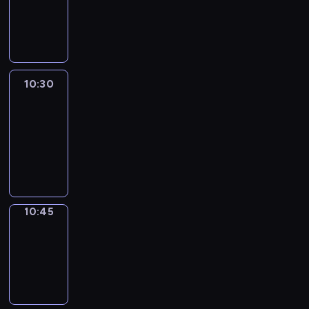
10:30
program
informacyjny
10:30
Le
journal
10:30
-
10:45
program
informacyjny
10:45
Focus
10:45
-
10:50
program
informacyjny