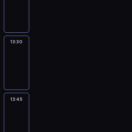
-
13:30
program
informacyjny
13:30
Le
journal
13:30
-
13:45
program
informacyjny
13:45
France
In
Focus
13:45
-
14:00
program