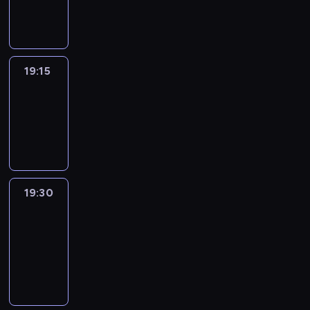
informacyjny
19:15
Arts24
19:15
-
19:30
program
informacyjny
19:30
Le
journal
19:30
-
19:45
program
informacyjny