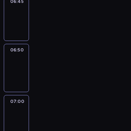
06:45
Focus
06:45
-
06:50
program
informacyjny
06:50
Sports
06:50
-
07:00
program
sportowy
07:00
Le
journal
07:00
-
07:30
program