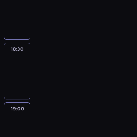
18:00
-
18:30
program
informacyjny
18:30
Le
journal
18:30
-
19:00
program
informacyjny
19:00
Le
journal
19:00
-
19:15
program