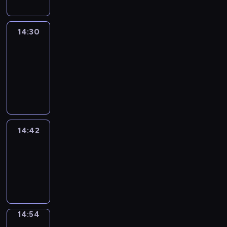
14:30
Le
journal
14:30
-
14:42
program
informacyjny
14:42
ENTR
14:42
-
14:54
program
informacyjny
14:54
Short
Cuts