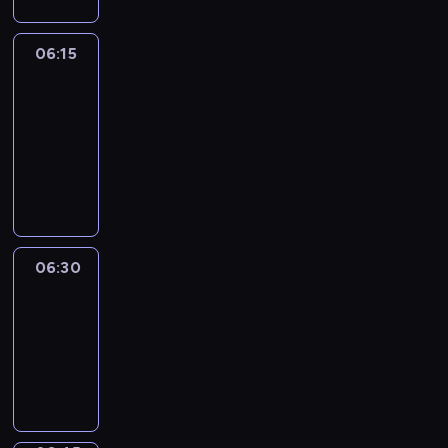
06:15
France
In
Focus
06:15
-
06:30
program
informacyjny
06:30
Le
journal
06:30
-
06:45
program
informacyjny