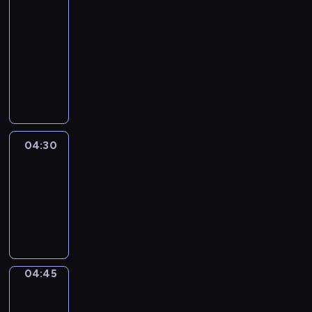
51
Percent
04:15
-
04:30
program
informacyjny
04:30
Le
journal
04:30
-
04:45
program
informacyjny
04:45
Focus
04:45
-