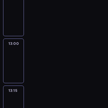
Nous
12:50
-
13:00
program
informacyjny
13:00
Le
journal
13:00
-
13:15
program
informacyjny
13:15
The
51
Percent
13:15