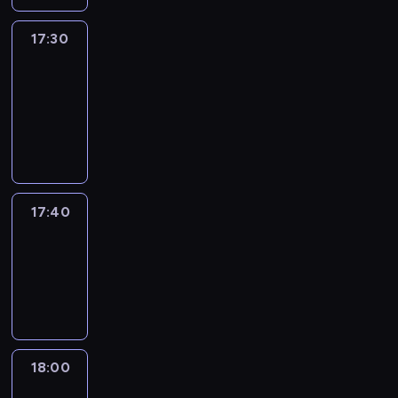
17:30
Le
journal
17:30
-
17:40
program
informacyjny
17:40
Revisited
17:40
-
18:00
program
informacyjny
18:00
Le
journal