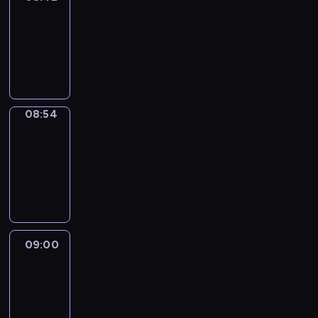
08:42
-
08:54
program
informacyjny
08:54
Short
Cuts
08:54
-
09:00
program
informacyjny
09:00
Le
journal
09:00
-
09:10
program