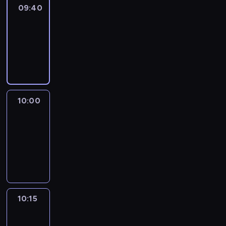
09:40
Revisited
09:40
-
10:00
program
informacyjny
10:00
Le
journal
10:00
-
10:15
program
informacyjny
10:15
Arts24
10:15
-