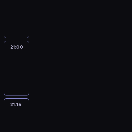
20:45
-
21:00
program
informacyjny
21:00
Le
journal
21:00
-
21:15
program
informacyjny
21:15
Reporters
21:15
-
21:30
program
informacyjny