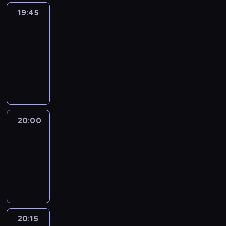
19:45
Eye
on
Africa
19:45
-
20:00
program
informacyjny
20:00
Le
journal
20:00
-
20:15
program
informacyjny
20:15
France