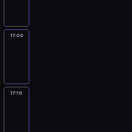
17:00
program
informacyjny
17:00
Le
journal
17:00
-
17:10
program
informacyjny
17:10
Reporters
17:10
-
17:30
program
informacyjny