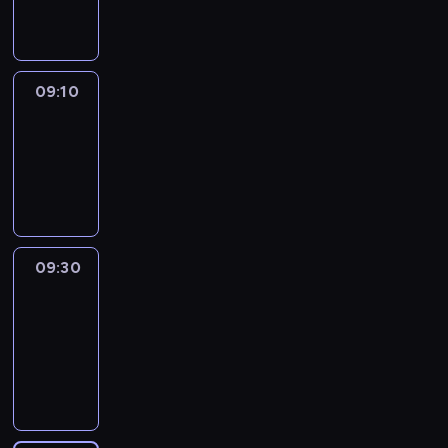
informacyjny
09:10
Reporters
09:10
-
09:30
program
informacyjny
09:30
Le
journal
09:30
-
09:40
program
informacyjny