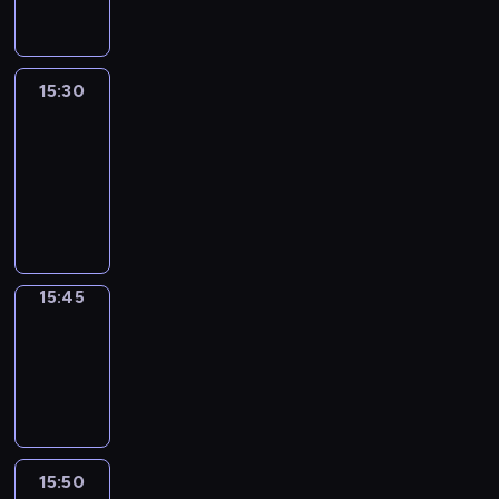
15:30
Le
journal
15:30
-
15:45
program
informacyjny
15:45
Focus
15:45
-
15:50
program
informacyjny
15:50
French