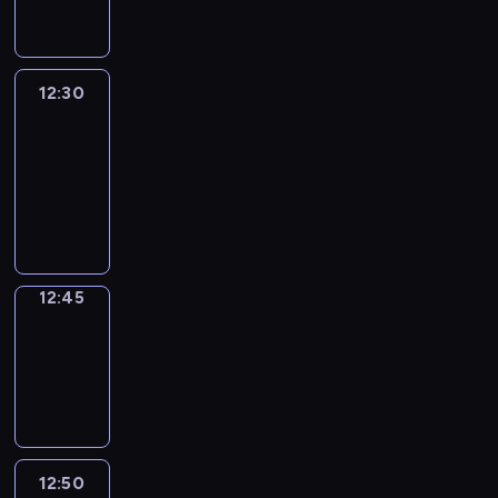
informacyjny
12:30
Le
journal
12:30
-
12:45
program
informacyjny
12:45
Focus
12:45
-
12:50
program
informacyjny
12:50
Entre