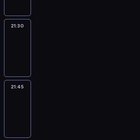
21:30
Le
journal
21:30
-
21:45
program
informacyjny
21:45
French
Connections
21:45
-
22:00
program
informacyjny