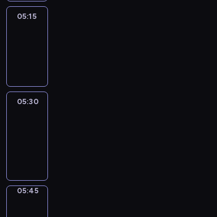
05:15
Reporters
05:15
-
05:30
program
informacyjny
05:30
Le
journal
05:30
-
05:45
program
informacyjny
05:45
Focus
05:45
-