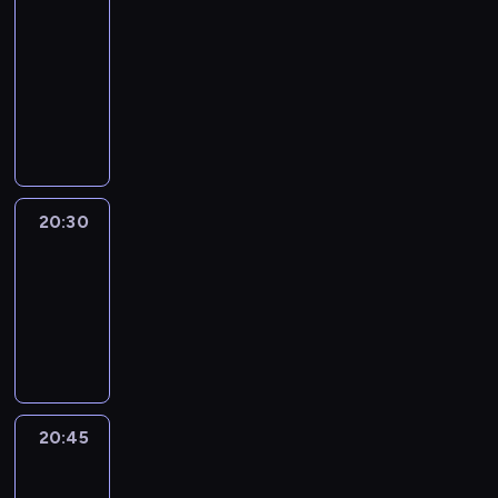
In
Focus
20:15
-
20:30
program
informacyjny
20:30
Le
journal
20:30
-
20:45
program
informacyjny
20:45
Eye
on
Africa