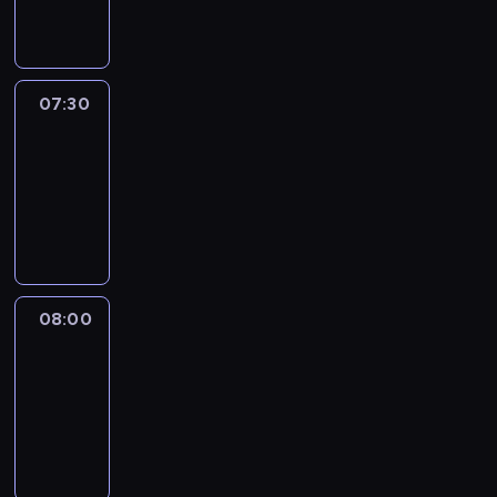
informacyjny
07:30
Le
journal
07:30
-
08:00
program
informacyjny
08:00
Le
journal
08:00
-
08:12
program
informacyjny