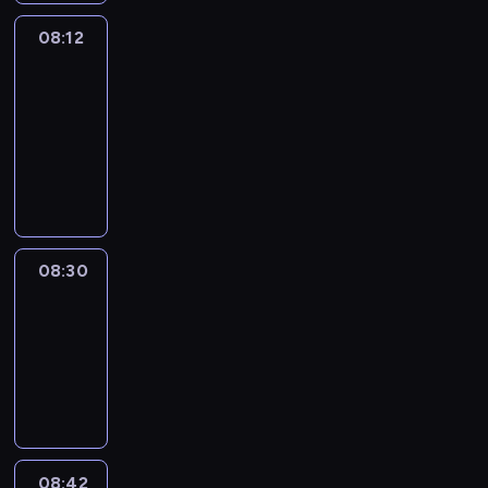
08:12
Paris
des
Arts
08:12
-
08:30
program
informacyjny
08:30
Le
journal
08:30
-
08:42
program
informacyjny
08:42
ENTR