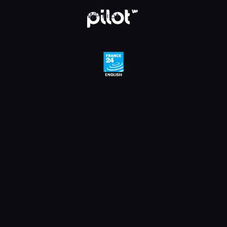
e 24 English HD, Oglądaj w WP Pilot
WP Pilot