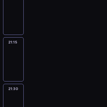
journal
21:00
-
21:15
program
informacyjny
21:15
Sport
Saturday
21:15
-
21:30
program
sportowy
21:30
Le
journal
21:30
-