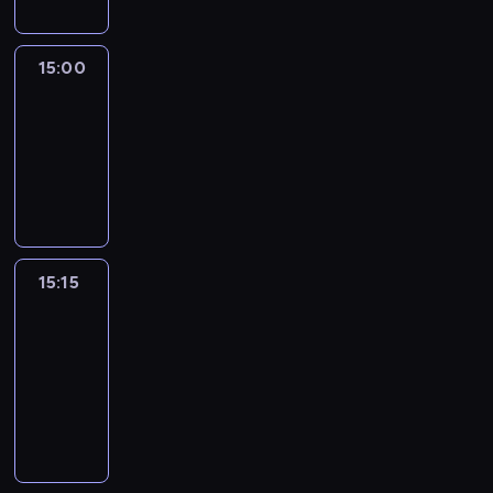
15:00
Le
journal
15:00
-
15:15
program
informacyjny
15:15
France
In
Focus
15:15
-
15:30
program
informacyjny