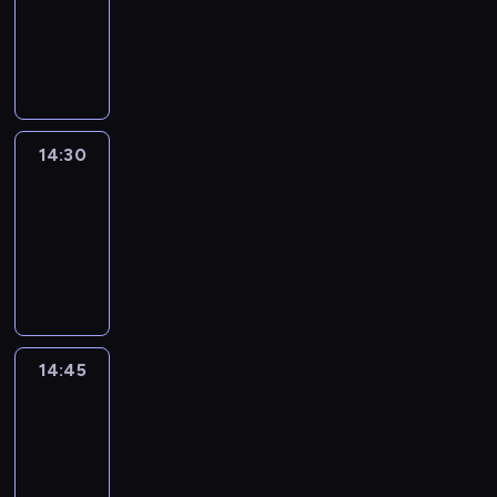
-
14:30
program
informacyjny
14:30
Le
journal
14:30
-
14:45
program
informacyjny
14:45
Arts24
14:45
-
15:00
program
informacyjny