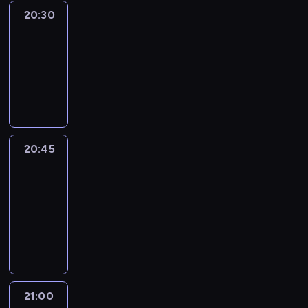
20:30
Le
journal
20:30
-
20:45
program
informacyjny
20:45
People
And
Profit
20:45
-
21:00
program
informacyjny
21:00
Le