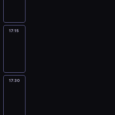
17:15
program
informacyjny
17:15
Talking
Europe
17:15
-
17:30
program
informacyjny
17:30
Le
journal
17:30
-
17:45
program
informacyjny