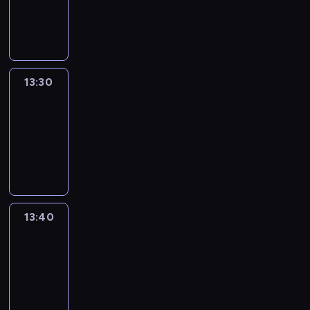
-
13:30
program
informacyjny
13:30
Le
journal
13:30
-
13:40
program
informacyjny
13:40
Revisited
13:40
-
14:00
program
informacyjny