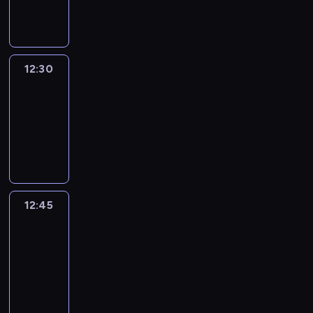
informacyjny
12:30
Le
journal
12:30
-
12:45
program
informacyjny
12:45
Talking
Europe
12:45
-
13:00
program
informacyjny