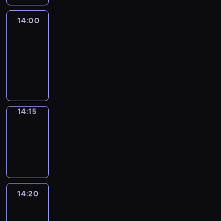
14:00
Le
journal
14:00
-
14:15
program
informacyjny
14:15
Focus
14:15
-
14:20
program
informacyjny
14:20
Entre
Nous
14:20