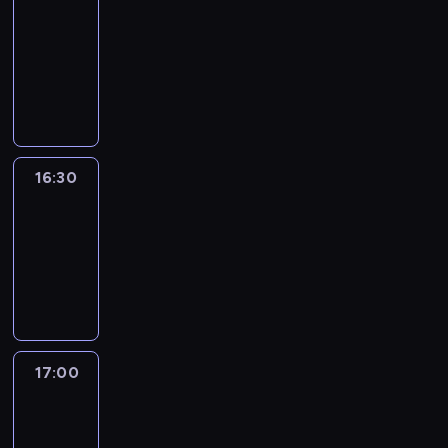
journal
16:00
-
16:30
program
informacyjny
16:30
Le
journal
16:30
-
17:00
program
informacyjny
17:00
Le
journal
17:00
-