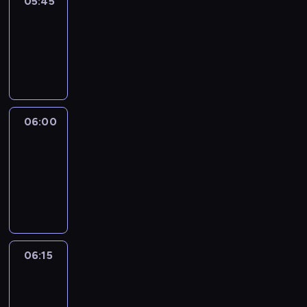
05:45
Reporters
05:45
-
06:00
program
informacyjny
06:00
Le
journal
06:00
-
06:15
program
informacyjny
06:15
Arts24
06:15
-
06:30
program