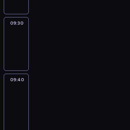
09:30
Le
journal
09:30
-
09:40
program
informacyjny
09:40
Paris
des
Arts
09:40
-
09:55
program
informacyjny