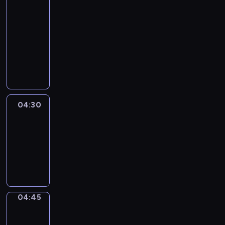
In
Focus
04:15
-
04:30
program
informacyjny
04:30
Le
journal
04:30
-
04:45
program
informacyjny
04:45
Sports
04:45
-