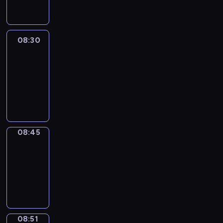
08:30
Le
journal
08:30
-
08:45
program
informacyjny
08:45
The
Observers
08:45
-
08:51
program
informacyjny
08:51
Focus