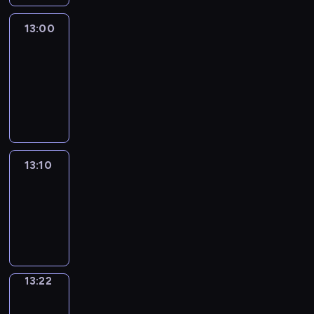
13:00
Le
journal
13:00
-
13:10
program
informacyjny
13:10
ENTR
13:10
-
13:22
program
informacyjny
13:22
Focus
13:22