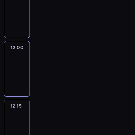
11:30
-
12:00
program
informacyjny
12:00
Le
journal
12:00
-
12:15
program
informacyjny
12:15
Talking
Europe
12:15
-
12:30
program