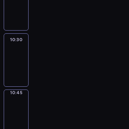
-
10:30
program
informacyjny
10:30
Le
journal
10:30
-
10:45
program
informacyjny
10:45
Focus
10:45
-
10:50
program
informacyjny