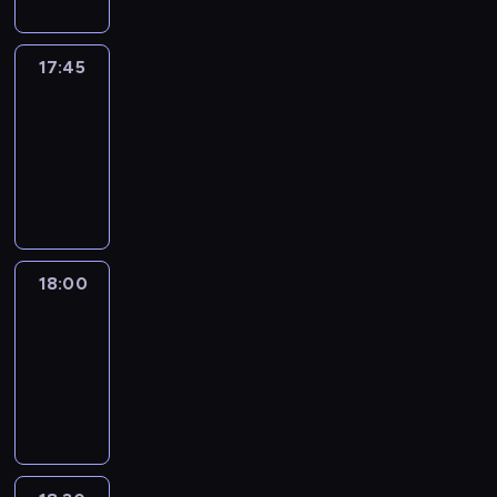
17:45
Talking
Europe
17:45
-
18:00
program
informacyjny
18:00
Le
journal
18:00
-
18:30
program
informacyjny