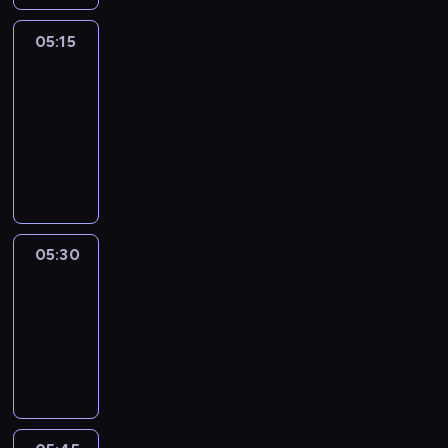
05:15
The
51
Percent
05:15
-
05:30
program
informacyjny
05:30
Le
journal
05:30
-
05:45
program
informacyjny