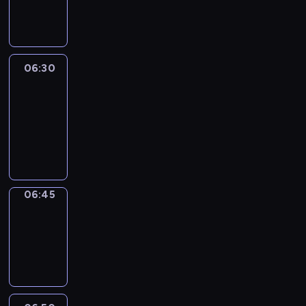
informacyjny
06:30
Le
journal
06:30
-
06:45
program
informacyjny
06:45
Focus
06:45
-
06:50
program
informacyjny