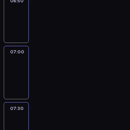
06:50
Sports
06:50
-
07:00
program
sportowy
07:00
Le
journal
07:00
-
07:30
program
informacyjny
07:30
Le
journal
07:30
-