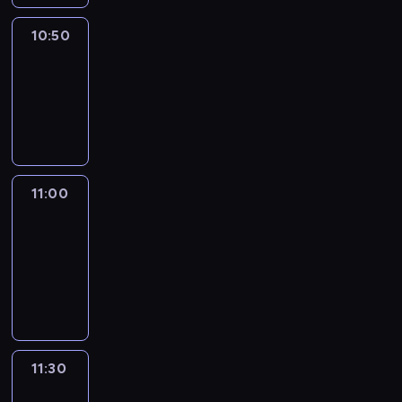
10:50
Sports
10:50
-
11:00
program
sportowy
11:00
Le
journal
11:00
-
11:30
program
informacyjny
11:30
Le
journal