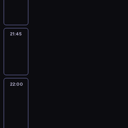
21:45
program
informacyjny
21:45
Arts24
21:45
-
22:00
program
informacyjny
22:00
Le
journal
22:00
-
22:15
program
informacyjny