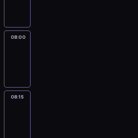
08:00
program
informacyjny
08:00
Le
journal
08:00
-
08:15
program
informacyjny
08:15
People
And
Profit
08:15
-
08:30
program
informacyjny