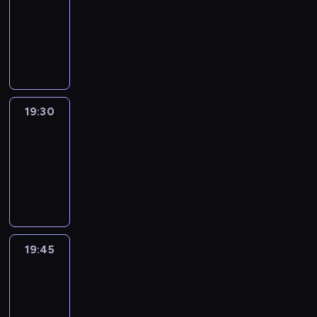
19:15
-
19:30
program
informacyjny
19:30
Le
journal
19:30
-
19:45
program
informacyjny
19:45
French
Connections
19:45
-
20:00
program