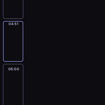
04:51
program
sportowy
04:51
Entre
Nous
04:51
-
05:00
program
informacyjny
05:00
Le
journal
05:00
-
05:15
program
informacyjny