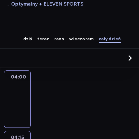
,
Optymalny + ELEVEN SPORTS
dziś
teraz
rano
wieczorem
cały dzień
04:00
Le
journal
04:00
-
04:15
program
informacyjny
04:15
France