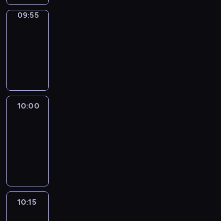
09:55
Short
Cuts
09:55
-
10:00
program
informacyjny
10:00
Le
journal
10:00
-
10:15
program
informacyjny
10:15
Arts24
10:15