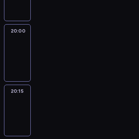
informacyjny
20:00
Le
journal
20:00
-
20:15
program
informacyjny
20:15
Reporters
20:15
-
20:30
program
informacyjny