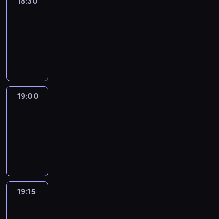
18:30
Le
journal
18:30
-
19:00
program
informacyjny
19:00
Le
journal
19:00
-
19:15
program
informacyjny
19:15
The
51
Percent