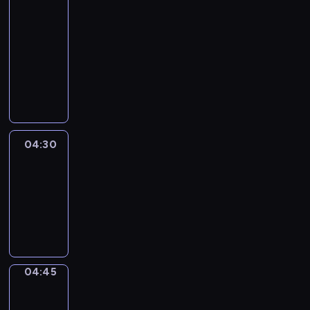
51
Percent
04:15
-
04:30
program
informacyjny
04:30
Le
journal
04:30
-
04:45
program
informacyjny
04:45
Focus
04:45
-