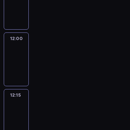
-
12:00
program
informacyjny
12:00
Le
journal
12:00
-
12:15
program
informacyjny
12:15
French
Connections
12:15
-
12:30
program
informacyjny