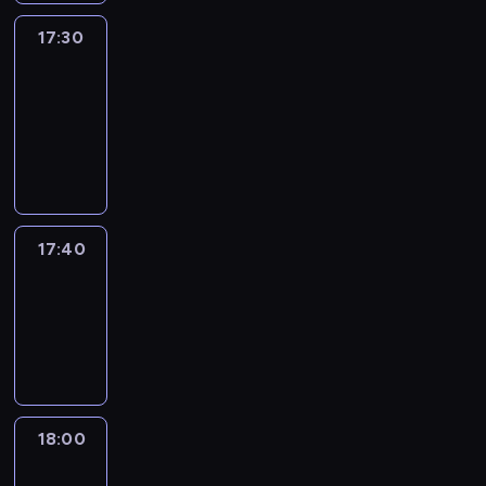
17:30
Le
journal
17:30
-
17:40
program
informacyjny
17:40
Revisited
17:40
-
18:00
program
informacyjny
18:00
Le
journal