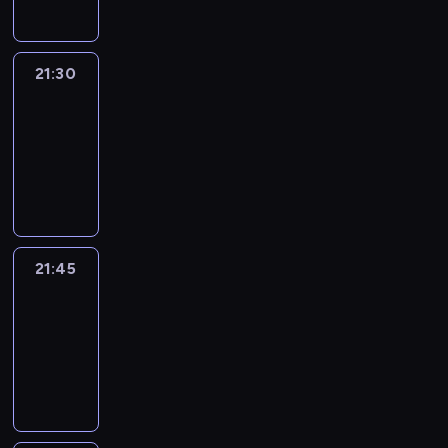
21:30
Le
journal
21:30
-
21:45
program
informacyjny
21:45
French
Connections
21:45
-
22:00
program
informacyjny