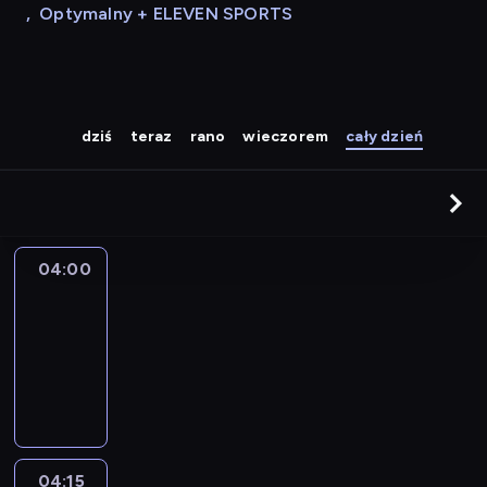
,
Optymalny + ELEVEN SPORTS
dziś
teraz
rano
wieczorem
cały dzień
04:00
Le
journal
04:00
-
04:15
program
informacyjny
04:15
The