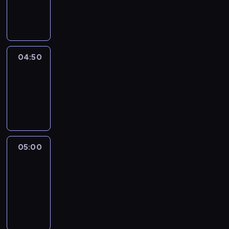
04:50
program
informacyjny
04:50
Sports
04:50
-
05:00
program
sportowy
05:00
Le
journal
05:00
-
05:15
program
informacyjny