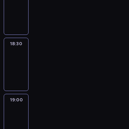
18:00
-
18:30
program
informacyjny
18:30
Le
journal
18:30
-
19:00
program
informacyjny
19:00
Le
journal
19:00
-
19:15
program