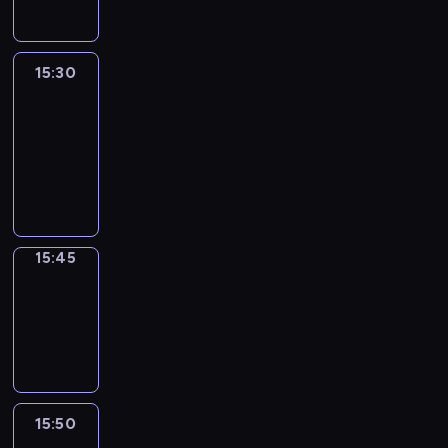
15:30
Le
journal
15:30
-
15:45
program
informacyjny
15:45
Focus
15:45
-
15:50
program
informacyjny
15:50
French
Connections