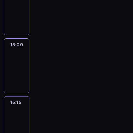
14:54
-
15:00
program
informacyjny
15:00
Le
journal
15:00
-
15:15
program
informacyjny
15:15
Arts24
15:15
-
15:30
program
informacyjny