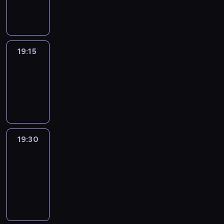
informacyjny
19:15
Reporters
19:15
-
19:30
program
informacyjny
19:30
Le
journal
19:30
-
19:45
program
informacyjny