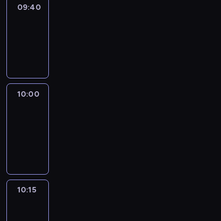
09:40
Revisited
09:40
-
10:00
program
informacyjny
10:00
Le
journal
10:00
-
10:15
program
informacyjny
10:15
Arts24
10:15
-