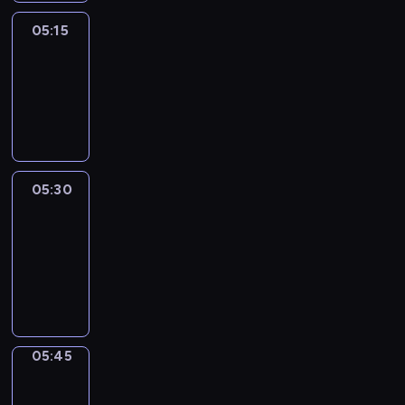
05:15
Reporters
05:15
-
05:30
program
informacyjny
05:30
Le
journal
05:30
-
05:45
program
informacyjny
05:45
Focus
05:45
-