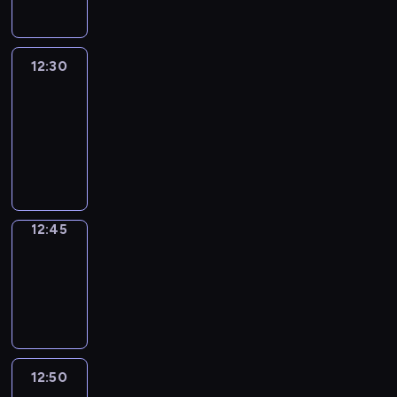
12:30
Le
journal
12:30
-
12:45
program
informacyjny
12:45
Focus
12:45
-
12:50
program
informacyjny
12:50
Entre
Nous