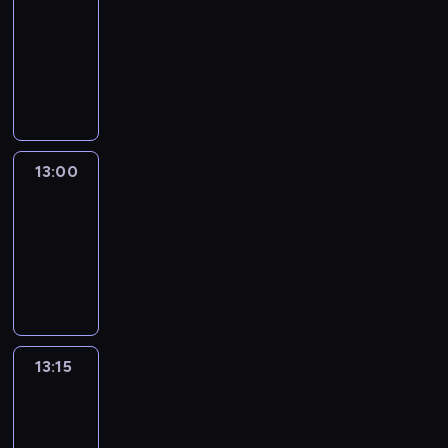
12:50
-
13:00
program
informacyjny
13:00
Le
journal
13:00
-
13:15
program
informacyjny
13:15
The
51
Percent
13:15