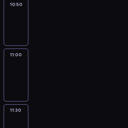
10:50
Sports
10:50
-
11:00
program
sportowy
11:00
Le
journal
11:00
-
11:30
program
informacyjny
11:30
Le
journal
11:30