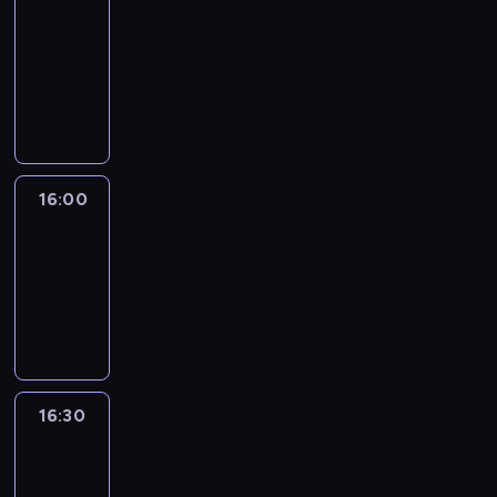
Connections
15:50
-
16:00
program
informacyjny
16:00
Le
journal
16:00
-
16:30
program
informacyjny
16:30
Le
journal
16:30
-