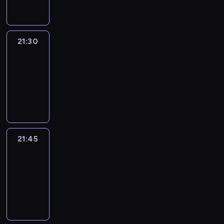
21:30
Le
journal
21:30
-
21:45
program
informacyjny
21:45
French
Connections
21:45
-
22:00
program
informacyjny