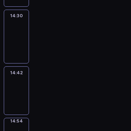
14:30
Le
journal
14:30
-
14:42
program
informacyjny
14:42
ENTR
14:42
-
14:54
program
informacyjny
14:54
Short
Cuts