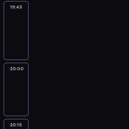
19:45
Eye
on
Africa
19:45
-
20:00
program
informacyjny
20:00
Le
journal
20:00
-
20:15
program
informacyjny
20:15
France