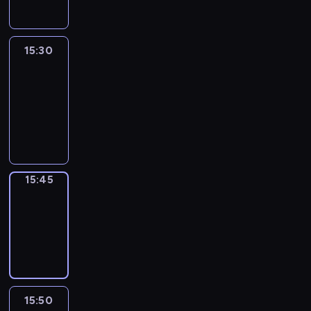
15:30
Le
journal
15:30
-
15:45
program
informacyjny
15:45
Focus
15:45
-
15:50
program
informacyjny
15:50
French