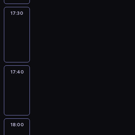
17:30
Le
journal
17:30
-
17:40
program
informacyjny
17:40
Revisited
17:40
-
18:00
program
informacyjny
18:00
Le
journal