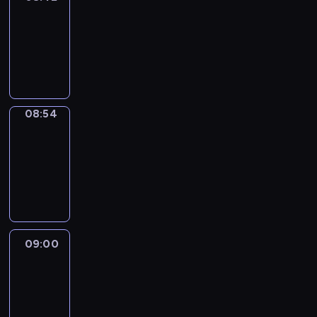
08:42
-
08:54
program
informacyjny
08:54
Short
Cuts
08:54
-
09:00
program
informacyjny
09:00
Le
journal
09:00
-
09:10
program