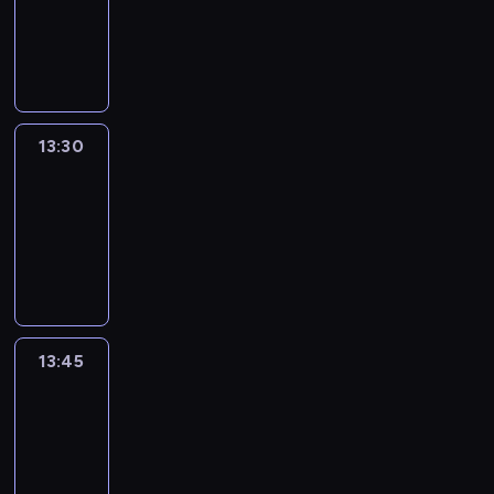
-
13:30
program
informacyjny
13:30
Le
journal
13:30
-
13:45
program
informacyjny
13:45
France
In
Focus
13:45
-
14:00
program