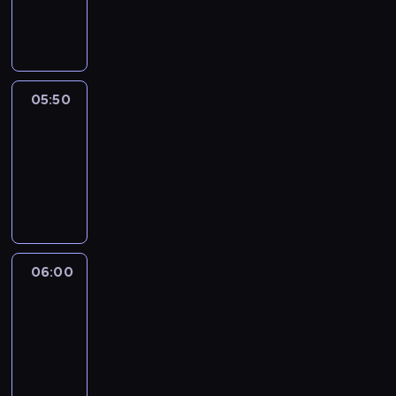
05:50
program
informacyjny
05:50
French
Connections
05:50
-
06:00
program
informacyjny
06:00
Le
journal
06:00
-
06:15
program
informacyjny