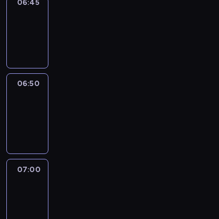
06:45
Focus
06:45
-
06:50
program
informacyjny
06:50
Sports
06:50
-
07:00
program
sportowy
07:00
Le
journal
07:00
-
07:30
program