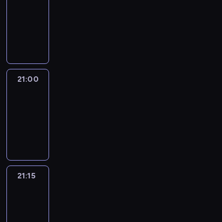
20:45
-
21:00
program
informacyjny
21:00
Le
journal
21:00
-
21:15
program
informacyjny
21:15
Reporters
21:15
-
21:30
program
informacyjny