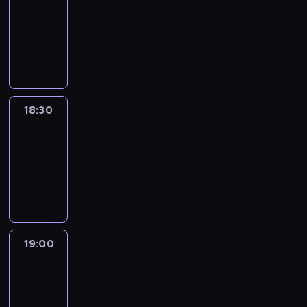
18:00
-
18:30
program
informacyjny
18:30
Le
journal
18:30
-
19:00
program
informacyjny
19:00
Le
journal
19:00
-
19:15
program