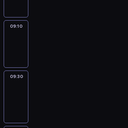
informacyjny
09:10
Reporters
09:10
-
09:30
program
informacyjny
09:30
Le
journal
09:30
-
09:40
program
informacyjny