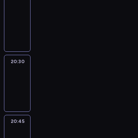
In
Focus
20:15
-
20:30
program
informacyjny
20:30
Le
journal
20:30
-
20:45
program
informacyjny
20:45
Eye
on
Africa