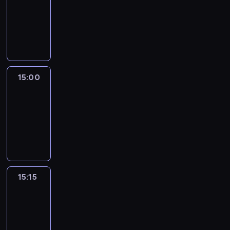
14:54
-
15:00
program
informacyjny
15:00
Le
journal
15:00
-
15:15
program
informacyjny
15:15
Arts24
15:15
-
15:30
program
informacyjny