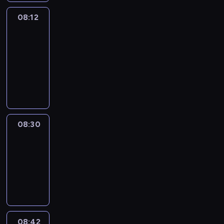
08:12
Paris
des
Arts
08:12
-
08:30
program
informacyjny
08:30
Le
journal
08:30
-
08:42
program
informacyjny
08:42
ENTR