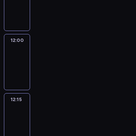
-
12:00
program
informacyjny
12:00
Le
journal
12:00
-
12:15
program
informacyjny
12:15
French
Connections
12:15
-
12:30
program
informacyjny