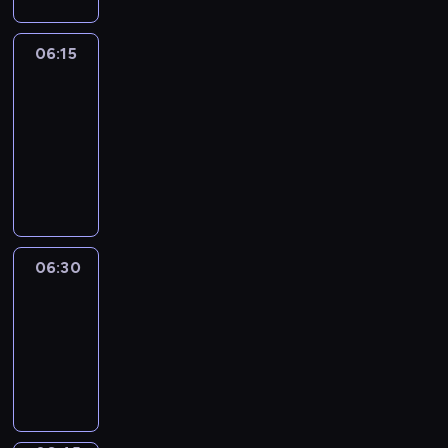
06:15
France
In
Focus
06:15
-
06:30
program
informacyjny
06:30
Le
journal
06:30
-
06:45
program
informacyjny