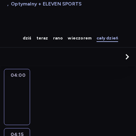
,
Optymalny + ELEVEN SPORTS
dziś
teraz
rano
wieczorem
cały dzień
04:00
Le
journal
04:00
-
04:15
program
informacyjny
04:15
The