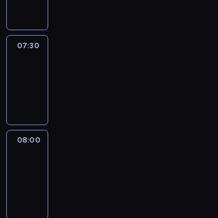
informacyjny
07:30
Le
journal
07:30
-
08:00
program
informacyjny
08:00
Le
journal
08:00
-
08:12
program
informacyjny