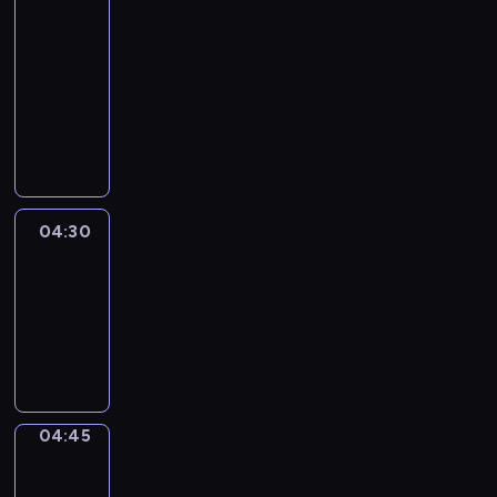
51
Percent
04:15
-
04:30
program
informacyjny
04:30
Le
journal
04:30
-
04:45
program
informacyjny
04:45
Focus
04:45
-