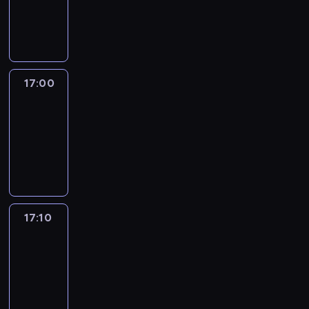
17:00
program
informacyjny
17:00
Le
journal
17:00
-
17:10
program
informacyjny
17:10
Reporters
17:10
-
17:30
program
informacyjny