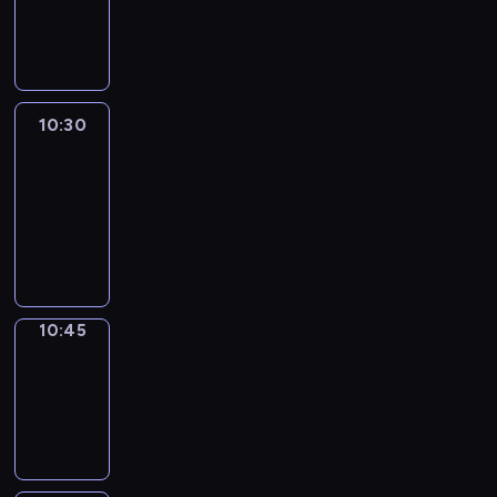
10:30
program
informacyjny
10:30
Le
journal
10:30
-
10:45
program
informacyjny
10:45
Focus
10:45
-
10:50
program
informacyjny