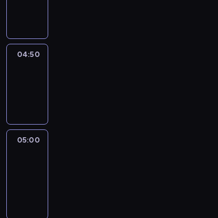
04:50
program
informacyjny
04:50
Sports
04:50
-
05:00
program
sportowy
05:00
Le
journal
05:00
-
05:15
program
informacyjny